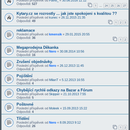
Poslední příspěvek od
Pavel_
«
30.06.2016 12:12
Odpovědi:
527
1
24
25
26
27
…
Kytary.cz se rozrostly ... jak jste spokojeni s kvalitou ??
Poslední příspěvek od
kunec
«
26.11.2015 21:35
Odpovědi:
49
1
2
3
reklamace
Poslední příspěvek od
kmensik
«
29.01.2015 20:55
Odpovědi:
36
1
2
Megaprodejna Děkanka
Poslední příspěvek od
Nero
«
30.08.2014 10:56
Odpovědi:
16
Zrušení objednávky.
Poslední příspěvek od
Nero
«
26.12.2013 11:45
Odpovědi:
2
Pojištění
Poslední příspěvek od
MilanT
«
5.12.2013 16:55
Odpovědi:
4
Chybějící rychlé odkazy na Bazar a Fórum
Poslední příspěvek od
Skipper
«
21.10.2013 7:55
Odpovědi:
5
Poštovné
Poslední příspěvek od
Moleek
«
15.09.2013 15:22
Odpovědi:
4
Třídění
Poslední příspěvek od
Nero
«
8.09.2013 9:12
Odpovědi:
26
1
2