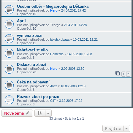
Osobní odběr - Megaprodejna Děkanka
Poslední příspěvek od
Nero
«
24.04.2011 17:42
Odpovědi:
10
Apríl
Poslední příspěvek od
Teorge
«
2.04.2011 14:28
Odpovědi:
10
vymena zbozi
Poslední příspěvek od
jakub.kubaaa
«
10.03.2011 12:21
Odpovědi:
11
Nahrávací studio
Poslední příspěvek od
Homerda
«
14.05.2010 15:08
Odpovědi:
6
Diskuze u zboží
Poslední příspěvek od
Nero
«
2.09.2008 13:30
Odpovědi:
20
1
2
Čeká na odbavení
Poslední příspěvek od
Allex
«
10.06.2008 12:19
Odpovědi:
6
Rozvoz zbozi po praze
Poslední příspěvek od
Cliff
«
3.12.2007 17:22
Odpovědi:
3
Nové téma
33 témat • Stránka
1
z
1
Přejít na