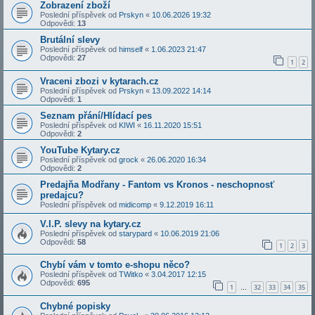
Zobrazení zboží
Poslední příspěvek od
Prskyn
«
10.06.2026 19:32
Odpovědi:
13
Brutální slevy
Poslední příspěvek od
himself
«
1.06.2023 21:47
Odpovědi:
27
1
2
Vraceni zbozi v kytarach.cz
Poslední příspěvek od
Prskyn
«
13.09.2022 14:14
Odpovědi:
1
Seznam přání/Hlídací pes
Poslední příspěvek od
KIWI
«
16.11.2020 15:51
Odpovědi:
2
YouTube Kytary.cz
Poslední příspěvek od
grock
«
26.06.2020 16:34
Odpovědi:
2
Predajňa Modřany - Fantom vs Kronos - neschopnosť
predajcu?
Poslední příspěvek od
midicomp
«
9.12.2019 16:11
V.I.P. slevy na kytary.cz
Poslední příspěvek od
starypard
«
10.06.2019 21:06
Odpovědi:
58
1
2
3
Chybí vám v tomto e-shopu něco?
Poslední příspěvek od
TWitko
«
3.04.2017 12:15
Odpovědi:
695
1
32
33
34
35
…
Chybné popisky