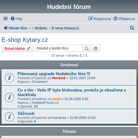
Hudební fórum
FAQ
Registrovat
Přihlásit se
H
Obsah fóra
:: Stránky
E-shop Kytary.cz
l
E-shop Kytary.cz
e
Hledat
Pokročilé hledání
Nové téma
d
33 témat • Stránka
1
z
1
a
Oznámení
t
Plánovaný upgrade Hudebního fóra !!!
Poslední příspěvek od
Hendrek
«
19.01.2023 10:59
Napsal v
Oznámení
Co s tím - Vaše IP byla blokována, protože je obsažena v
blacklistu
Poslední příspěvek od
pavlii
«
31.05.2025 9:26
Napsal v
HudebníFórum.cz
Odpovědi:
13
Stížnosti
Poslední příspěvek od
Homerda
«
22.06.2008 14:24
Odpovědi:
8
Témata