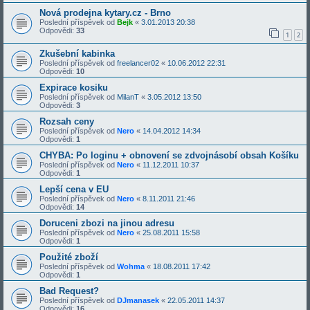
Nová prodejna kytary.cz - Brno
Poslední příspěvek od
Bejk
«
3.01.2013 20:38
Odpovědi:
33
1
2
Zkušební kabinka
Poslední příspěvek od
freelancer02
«
10.06.2012 22:31
Odpovědi:
10
Expirace kosiku
Poslední příspěvek od
MilanT
«
3.05.2012 13:50
Odpovědi:
3
Rozsah ceny
Poslední příspěvek od
Nero
«
14.04.2012 14:34
Odpovědi:
1
CHYBA: Po loginu + obnovení se zdvojnásobí obsah Košíku
Poslední příspěvek od
Nero
«
11.12.2011 10:37
Odpovědi:
1
Lepší cena v EU
Poslední příspěvek od
Nero
«
8.11.2011 21:46
Odpovědi:
14
Doruceni zbozi na jinou adresu
Poslední příspěvek od
Nero
«
25.08.2011 15:58
Odpovědi:
1
Použité zboží
Poslední příspěvek od
Wohma
«
18.08.2011 17:42
Odpovědi:
1
Bad Request?
Poslední příspěvek od
DJmanasek
«
22.05.2011 14:37
Odpovědi:
16