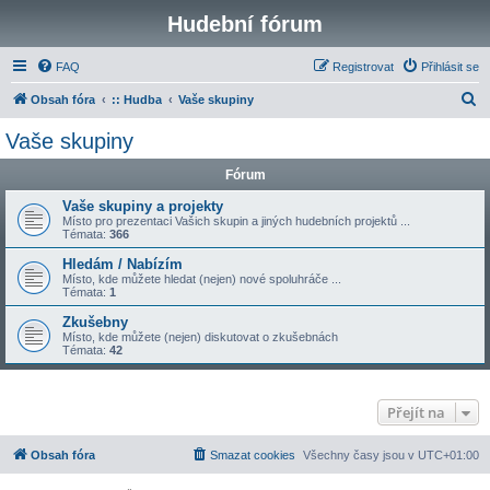
Hudební fórum
FAQ
Registrovat
Přihlásit se
H
Obsah fóra
:: Hudba
Vaše skupiny
l
Vaše skupiny
e
Fórum
d
a
Vaše skupiny a projekty
Místo pro prezentaci Vašich skupin a jiných hudebních projektů ...
t
Témata:
366
Hledám / Nabízím
Místo, kde můžete hledat (nejen) nové spoluhráče ...
Témata:
1
Zkušebny
Místo, kde můžete (nejen) diskutovat o zkušebnách
Témata:
42
Přejít na
Obsah fóra
Smazat cookies
Všechny časy jsou v
UTC+01:00