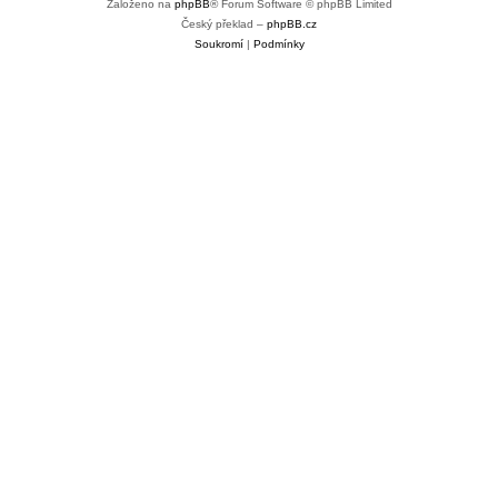
Založeno na
phpBB
® Forum Software © phpBB Limited
Český překlad –
phpBB.cz
Soukromí
|
Podmínky