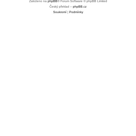
Založeno na
phpBB
® Forum Software © phpBB Limited
Český překlad –
phpBB.cz
Soukromí
|
Podmínky