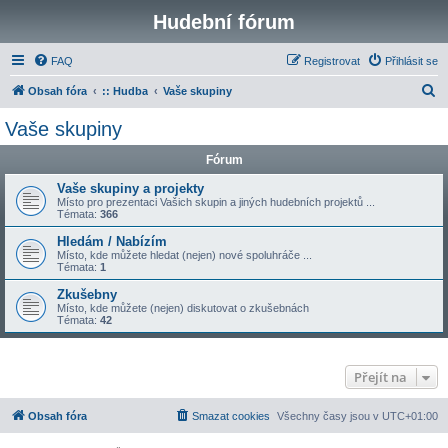
Hudební fórum
FAQ
Registrovat
Přihlásit se
H
Obsah fóra
:: Hudba
Vaše skupiny
l
Vaše skupiny
e
Fórum
d
a
Vaše skupiny a projekty
Místo pro prezentaci Vašich skupin a jiných hudebních projektů ...
t
Témata:
366
Hledám / Nabízím
Místo, kde můžete hledat (nejen) nové spoluhráče ...
Témata:
1
Zkušebny
Místo, kde můžete (nejen) diskutovat o zkušebnách
Témata:
42
Přejít na
Obsah fóra
Smazat cookies
Všechny časy jsou v
UTC+01:00