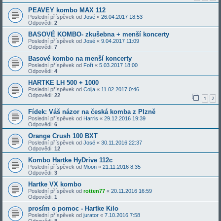
PEAVEY kombo MAX 112
Poslední příspěvek od
José
«
26.04.2017 18:53
Odpovědi:
2
BASOVÉ KOMBO- zkušebna + menší koncerty
Poslední příspěvek od
José
«
9.04.2017 11:09
Odpovědi:
7
Basové kombo na menší koncerty
Poslední příspěvek od
Fořt
«
5.03.2017 18:00
Odpovědi:
4
HARTKE LH 500 + 1000
Poslední příspěvek od
Colja
«
11.02.2017 0:46
Odpovědi:
22
1
2
Fídek: Váš názor na česká komba z Plzně
Poslední příspěvek od
Harris
«
29.12.2016 19:39
Odpovědi:
6
Orange Crush 100 BXT
Poslední příspěvek od
José
«
30.11.2016 22:37
Odpovědi:
12
Kombo Hartke HyDrive 112c
Poslední příspěvek od
Moon
«
21.11.2016 8:35
Odpovědi:
3
Hartke VX kombo
Poslední příspěvek od
rotten77
«
20.11.2016 16:59
Odpovědi:
1
prosím o pomoc - Hartke Kilo
Poslední příspěvek od
jurator
«
7.10.2016 7:58