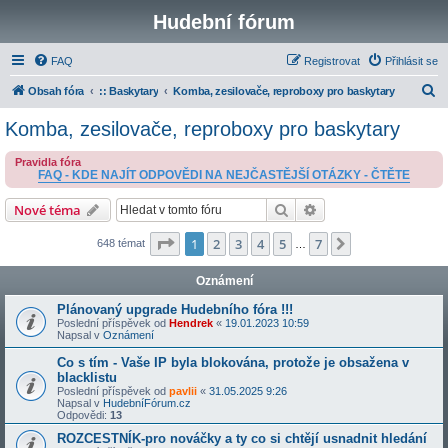
Hudební fórum
FAQ
Registrovat
Přihlásit se
H
Obsah fóra
:: Baskytary
Komba, zesilovače, reproboxy pro baskytary
l
Komba, zesilovače, reproboxy pro baskytary
e
Pravidla fóra
d
FAQ - KDE NAJÍT ODPOVĚDI NA NEJČASTĚJŠÍ OTÁZKY - ČTĚTE
a
Hledat
Pokročilé hledání
Nové téma
t
Stránka
1
z
7
1
2
3
4
5
7
Další
648 témat
…
Oznámení
Plánovaný upgrade Hudebního fóra !!!
Poslední příspěvek od
Hendrek
«
19.01.2023 10:59
Napsal v
Oznámení
Co s tím - Vaše IP byla blokována, protože je obsažena v
blacklistu
Poslední příspěvek od
pavlii
«
31.05.2025 9:26
Napsal v
HudebníFórum.cz
Odpovědi:
13
ROZCESTNÍK-pro nováčky a ty co si chtějí usnadnit hledání