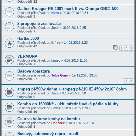
Odpovědi:
12
Gallien Krueger RB-1001 mark II vs. Orange OBC1-500
Poslední příspěvek od
Nero
«
20.02.2016 10:34
Odpovědi:
3
2 propojené zesilovače
Poslední příspěvek od
José
«
18.02.2016 9:25
Odpovědi:
7
Hartke 3500
Poslední příspěvek od
litrfree
«
14.02.2016 2:23
Odpovědi:
42
1
2
3
VERMONA
Poslední příspěvek od
kunec
«
4.02.2016 11:08
Odpovědi:
7
Basova aparatura
Poslední příspěvek od
Tube Guru
«
19.12.2015 23:56
Odpovědi:
27
1
2
ampeg pf-500w,4ohm + ampeg pf-210HE 450w 2x10" 8ohm
Poslední příspěvek od
José
«
9.10.2015 16:50
Odpovědi:
9
Kombo do 16000Kč - užití středně velká pódia a kluby
Poslední příspěvek od
Pawlik
«
28.09.2015 11:03
Odpovědi:
10
Gain vs Volume knoby na kombu
Poslední příspěvek od
Hendrek
«
10.09.2015 20:14
Odpovědi:
1
Basový, subbasový repro - rozdíl