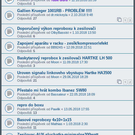
Poslední příspěvek od
Tube Guru
«
11.10.2018 20:39
Odpovědi:
1
Gallien Krueger 1001RB - PROBLÉM !!!!!
Poslední příspěvek od
dr.mickeyla
«
2.10.2018 9:48
Odpovědi:
27
1
2
Doporučený výkon reproboxu k zesilovači
Poslední příspěvek od
OlbyBassist
«
1.10.2018 13:50
Odpovědi:
6
Zapojení aparátu v racku - zesík/kompresor/efekt
Poslední příspěvek od
BB924S
«
12.09.2018 22:51
Odpovědi:
5
Baskytarový reprobox k zesilovači HARTKE LH 500
Poslední příspěvek od
Moon
«
11.09.2018 17:30
Odpovědi:
3
Uroven signalu linkoveho vbystupu Hartke HA3500
Poslední příspěvek od
Moon
«
29.06.2018 18:28
Odpovědi:
21
1
2
Přestalo mi hrát kombo Ibanez SW80
Poslední příspěvek od
Bassateur
«
22.05.2018 18:09
Odpovědi:
4
repro do boxu
Poslední příspěvek od
Pawlik
«
13.05.2018 17:55
Odpovědi:
13
Basové reproboxy 4x10+1x15
Poslední příspěvek od
Mathias
«
1.03.2018 2:30
Odpovědi:
11
Zesilovac-AUX-sluchatka-minimalne300watt