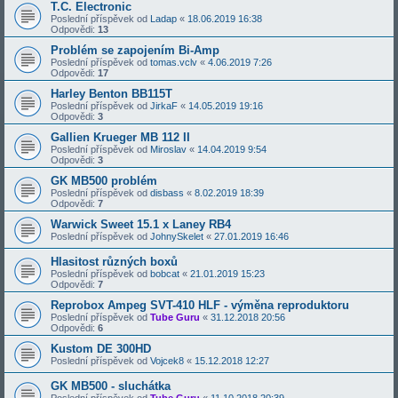
T.C. Electronic
Poslední příspěvek od
Ladap
«
18.06.2019 16:38
Odpovědi:
13
Problém se zapojením Bi-Amp
Poslední příspěvek od
tomas.vclv
«
4.06.2019 7:26
Odpovědi:
17
Harley Benton BB115T
Poslední příspěvek od
JirkaF
«
14.05.2019 19:16
Odpovědi:
3
Gallien Krueger MB 112 II
Poslední příspěvek od
Miroslav
«
14.04.2019 9:54
Odpovědi:
3
GK MB500 problém
Poslední příspěvek od
disbass
«
8.02.2019 18:39
Odpovědi:
7
Warwick Sweet 15.1 x Laney RB4
Poslední příspěvek od
JohnySkelet
«
27.01.2019 16:46
Hlasitost různých boxů
Poslední příspěvek od
bobcat
«
21.01.2019 15:23
Odpovědi:
7
Reprobox Ampeg SVT-410 HLF - výměna reproduktoru
Poslední příspěvek od
Tube Guru
«
31.12.2018 20:56
Odpovědi:
6
Kustom DE 300HD
Poslední příspěvek od
Vojcek8
«
15.12.2018 12:27
GK MB500 - sluchátka