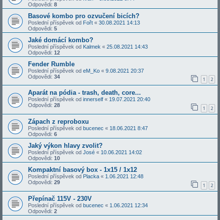
Odpovědi:
8
Basové kombo pro ozvučení bicích?
Poslední příspěvek od
Fořt
«
30.08.2021 14:13
Odpovědi:
5
Jaké domácí kombo?
Poslední příspěvek od
Kalmek
«
25.08.2021 14:43
Odpovědi:
12
Fender Rumble
Poslední příspěvek od
eM_Ko
«
9.08.2021 20:37
Odpovědi:
34
1
2
Aparát na pódia - trash, death, core...
Poslední příspěvek od
innerself
«
19.07.2021 20:40
Odpovědi:
28
1
2
Zápach z reproboxu
Poslední příspěvek od
bucenec
«
18.06.2021 8:47
Odpovědi:
6
Jaký výkon hlavy zvolit?
Poslední příspěvek od
José
«
10.06.2021 14:02
Odpovědi:
10
Kompaktní basový box - 1x15 / 1x12
Poslední příspěvek od
Placka
«
1.06.2021 12:48
Odpovědi:
29
1
2
Přepínač 115V - 230V
Poslední příspěvek od
bucenec
«
1.06.2021 12:34
Odpovědi:
2