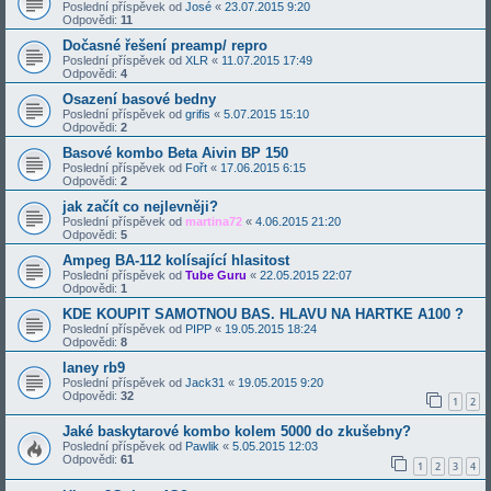
Poslední příspěvek od
José
«
23.07.2015 9:20
Odpovědi:
11
Dočasné řešení preamp/ repro
Poslední příspěvek od
XLR
«
11.07.2015 17:49
Odpovědi:
4
Osazení basové bedny
Poslední příspěvek od
grifis
«
5.07.2015 15:10
Odpovědi:
2
Basové kombo Beta Aivin BP 150
Poslední příspěvek od
Fořt
«
17.06.2015 6:15
Odpovědi:
2
jak začít co nejlevněji?
Poslední příspěvek od
martina72
«
4.06.2015 21:20
Odpovědi:
5
Ampeg BA-112 kolísající hlasitost
Poslední příspěvek od
Tube Guru
«
22.05.2015 22:07
Odpovědi:
1
KDE KOUPIT SAMOTNOU BAS. HLAVU NA HARTKE A100 ?
Poslední příspěvek od
PIPP
«
19.05.2015 18:24
Odpovědi:
8
laney rb9
Poslední příspěvek od
Jack31
«
19.05.2015 9:20
Odpovědi:
32
1
2
Jaké baskytarové kombo kolem 5000 do zkušebny?
Poslední příspěvek od
Pawlik
«
5.05.2015 12:03
Odpovědi:
61
1
2
3
4