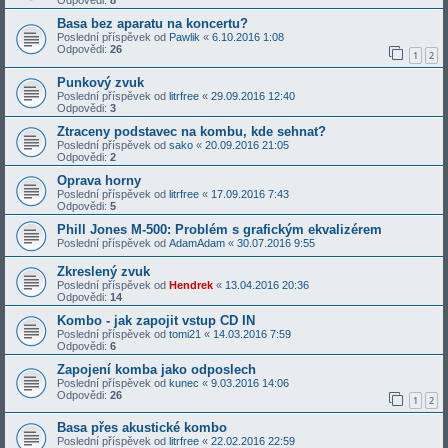
Odpovědi:
8
Basa bez aparatu na koncertu?
Poslední příspěvek od
Pawlik
«
6.10.2016 1:08
Odpovědi:
26
1
2
Punkový zvuk
Poslední příspěvek od
litrfree
«
29.09.2016 12:40
Odpovědi:
3
Ztraceny podstavec na kombu, kde sehnat?
Poslední příspěvek od
sako
«
20.09.2016 21:05
Odpovědi:
2
Oprava horny
Poslední příspěvek od
litrfree
«
17.09.2016 7:43
Odpovědi:
5
Phill Jones M-500: Problém s grafickým ekvalizérem
Poslední příspěvek od
AdamAdam
«
30.07.2016 9:55
Zkreslený zvuk
Poslední příspěvek od
Hendrek
«
13.04.2016 20:36
Odpovědi:
14
Kombo - jak zapojit vstup CD IN
Poslední příspěvek od
tomi21
«
14.03.2016 7:59
Odpovědi:
6
Zapojení komba jako odposlech
Poslední příspěvek od
kunec
«
9.03.2016 14:06
Odpovědi:
26
1
2
Basa přes akustické kombo
Poslední příspěvek od
litrfree
«
22.02.2016 22:59