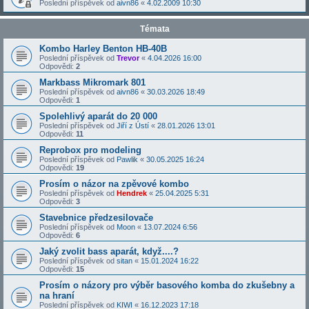
Poslední příspěvek od
aivn86
«
4.02.2009 10:30
Témata
Kombo Harley Benton HB-40B
Poslední příspěvek od
Trevor
«
4.04.2026 16:00
Odpovědi:
2
Markbass Mikromark 801
Poslední příspěvek od
aivn86
«
30.03.2026 18:49
Odpovědi:
1
Spolehlivý aparát do 20 000
Poslední příspěvek od
Jiří z Ústí
«
28.01.2026 13:01
Odpovědi:
11
Reprobox pro modeling
Poslední příspěvek od
Pawlik
«
30.05.2025 16:24
Odpovědi:
19
Prosím o názor na zpěvové kombo
Poslední příspěvek od
Hendrek
«
25.04.2025 5:31
Odpovědi:
3
Stavebnice předzesilovače
Poslední příspěvek od
Moon
«
13.07.2024 6:56
Odpovědi:
6
Jaký zvolit bass aparát, když....?
Poslední příspěvek od
sitan
«
15.01.2024 16:22
Odpovědi:
15
Prosím o názory pro výběr basového komba do zkušebny a
na hraní
Poslední příspěvek od
KIWI
«
16.12.2023 17:18