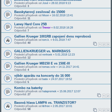
Poslední příspěvek od
José
«
28.02.2018 9:13
Odpovědi:
3
Basskytarový zesilovač do 15000
Poslední příspěvek od
Moon
«
16.02.2018 13:41
Odpovědi:
11
Laney Hard Core 25B
Poslední příspěvek od
Trevor
«
8.02.2018 16:28
Odpovědi:
7
Gallien Krueger 1001RB zapojení dvou reproboxů
Poslední příspěvek od
tom.k.
«
9.01.2018 7:47
Odpovědi:
40
1
2
3
GALLIEN-KRUEGER vs. MARKBASS
Poslední příspěvek od
renhoek
«
5.01.2018 12:23
Odpovědi:
12
Gallien Krueger MB150 E vs 150E-III
Poslední příspěvek od
tomas.vclv
«
14.11.2017 14:41
Odpovědi:
4
výběr aparátu na koncerty do 16 000
Poslední příspěvek od
batix
«
24.07.2017 19:52
Odpovědi:
5
Kombo na baterky
Poslední příspěvek od
halapremek
«
15.06.2017 12:07
Odpovědi:
27
1
2
Basová hlava LAMPA vs. TRANZISTOR?
Poslední příspěvek od
litrfree
«
2.05.2017 10:01
Odpovědi:
58
1
2
3