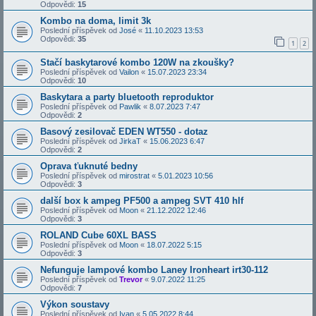
Odpovědi:
15
Kombo na doma, limit 3k
Poslední příspěvek od
José
«
11.10.2023 13:53
Odpovědi:
35
1
2
Stačí baskytarové kombo 120W na zkoušky?
Poslední příspěvek od
Vailon
«
15.07.2023 23:34
Odpovědi:
10
Baskytara a party bluetooth reproduktor
Poslední příspěvek od
Pawlik
«
8.07.2023 7:47
Odpovědi:
2
Basový zesilovač EDEN WT550 - dotaz
Poslední příspěvek od
JirkaT
«
15.06.2023 6:47
Odpovědi:
2
Oprava ťuknuté bedny
Poslední příspěvek od
mirostrat
«
5.01.2023 10:56
Odpovědi:
3
další box k ampeg PF500 a ampeg SVT 410 hlf
Poslední příspěvek od
Moon
«
21.12.2022 12:46
Odpovědi:
3
ROLAND Cube 60XL BASS
Poslední příspěvek od
Moon
«
18.07.2022 5:15
Odpovědi:
3
Nefunguje lampové kombo Laney Ironheart irt30-112
Poslední příspěvek od
Trevor
«
9.07.2022 11:25
Odpovědi:
7
Výkon soustavy
Poslední příspěvek od
Ivan
«
5.05.2022 8:44