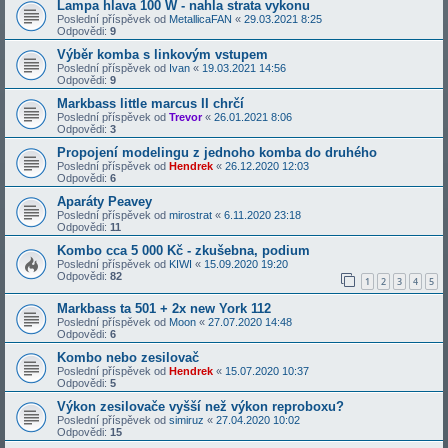
Lampa hlava 100 W - nahla strata vykonu
Poslední příspěvek od
MetallicaFAN
«
29.03.2021 8:25
Odpovědi:
9
Výběr komba s linkovým vstupem
Poslední příspěvek od
Ivan
«
19.03.2021 14:56
Odpovědi:
9
Markbass little marcus II chrčí
Poslední příspěvek od
Trevor
«
26.01.2021 8:06
Odpovědi:
3
Propojení modelingu z jednoho komba do druhého
Poslední příspěvek od
Hendrek
«
26.12.2020 12:03
Odpovědi:
6
Aparáty Peavey
Poslední příspěvek od
mirostrat
«
6.11.2020 23:18
Odpovědi:
11
Kombo cca 5 000 Kč - zkušebna, podium
Poslední příspěvek od
KIWI
«
15.09.2020 19:20
Odpovědi:
82
1
2
3
4
5
Markbass ta 501 + 2x new York 112
Poslední příspěvek od
Moon
«
27.07.2020 14:48
Odpovědi:
6
Kombo nebo zesilovač
Poslední příspěvek od
Hendrek
«
15.07.2020 10:37
Odpovědi:
5
Výkon zesilovače vyšší než výkon reproboxu?
Poslední příspěvek od
simiruz
«
27.04.2020 10:02
Odpovědi:
15