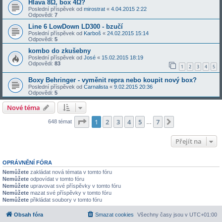
Hlava 8Ω, box 4Ω?
Poslední příspěvek od
mirostrat
«
4.04.2015 2:22
Odpovědi:
7
Line 6 LowDown LD300 - bzučí
Poslední příspěvek od
Karboš
«
24.02.2015 15:14
Odpovědi:
5
kombo do zkušebny
Poslední příspěvek od
José
«
15.02.2015 18:19
Odpovědi:
83
1
2
3
4
5
Boxy Behringer - vyměnit repra nebo koupit nový box?
Poslední příspěvek od
Carnalista
«
9.02.2015 20:36
Odpovědi:
5
Nové téma
Stránka
1
z
7
1
2
3
4
5
7
Další
648 témat
…
Přejít na
OPRÁVNĚNÍ FÓRA
Nemůžete
zakládat nová témata v tomto fóru
Nemůžete
odpovídat v tomto fóru
Nemůžete
upravovat své příspěvky v tomto fóru
Nemůžete
mazat své příspěvky v tomto fóru
Nemůžete
přikládat soubory v tomto fóru
Obsah fóra
Smazat cookies
Všechny časy jsou v
UTC+01:00