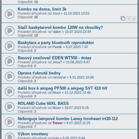
Odpovědi:
15
Kombo na doma, limit 3k
Poslední příspěvek od
José
«
11.10.2023 13:53
Odpovědi:
35
1
2
Stačí baskytarové kombo 120W na zkoušky?
Poslední příspěvek od
Vailon
«
15.07.2023 23:34
Odpovědi:
10
Baskytara a party bluetooth reproduktor
Poslední příspěvek od
Pawlik
«
8.07.2023 7:47
Odpovědi:
2
Basový zesilovač EDEN WT550 - dotaz
Poslední příspěvek od
JirkaT
«
15.06.2023 6:47
Odpovědi:
2
Oprava ťuknuté bedny
Poslední příspěvek od
mirostrat
«
5.01.2023 10:56
Odpovědi:
3
další box k ampeg PF500 a ampeg SVT 410 hlf
Poslední příspěvek od
Moon
«
21.12.2022 12:46
Odpovědi:
3
ROLAND Cube 60XL BASS
Poslední příspěvek od
Moon
«
18.07.2022 5:15
Odpovědi:
3
Nefunguje lampové kombo Laney Ironheart irt30-112
Poslední příspěvek od
Trevor
«
9.07.2022 11:25
Odpovědi:
7
Výkon soustavy
Poslední příspěvek od
Ivan
«
5.05.2022 8:44