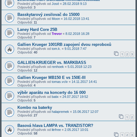
Poslední příspěvek od
José
«
28.02.2018 9:13
Odpovědi:
3
Basskytarový zesilovač do 15000
Poslední příspěvek od
Moon
«
16.02.2018 13:41
Odpovědi:
11
Laney Hard Core 25B
Poslední příspěvek od
Trevor
«
8.02.2018 16:28
Odpovědi:
7
Gallien Krueger 1001RB zapojení dvou reproboxů
Poslední příspěvek od
tom.k.
«
9.01.2018 7:47
Odpovědi:
40
1
2
3
GALLIEN-KRUEGER vs. MARKBASS
Poslední příspěvek od
renhoek
«
5.01.2018 12:23
Odpovědi:
12
Gallien Krueger MB150 E vs 150E-III
Poslední příspěvek od
tomas.vclv
«
14.11.2017 14:41
Odpovědi:
4
výběr aparátu na koncerty do 16 000
Poslední příspěvek od
batix
«
24.07.2017 19:52
Odpovědi:
5
Kombo na baterky
Poslední příspěvek od
halapremek
«
15.06.2017 12:07
Odpovědi:
27
1
2
Basová hlava LAMPA vs. TRANZISTOR?
Poslední příspěvek od
litrfree
«
2.05.2017 10:01
Odpovědi:
58
1
2
3