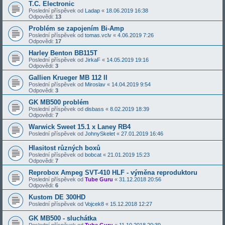
T.C. Electronic
Poslední příspěvek od
Ladap
«
18.06.2019 16:38
Odpovědi:
13
Problém se zapojením Bi-Amp
Poslední příspěvek od
tomas.vclv
«
4.06.2019 7:26
Odpovědi:
17
Harley Benton BB115T
Poslední příspěvek od
JirkaF
«
14.05.2019 19:16
Odpovědi:
3
Gallien Krueger MB 112 II
Poslední příspěvek od
Miroslav
«
14.04.2019 9:54
Odpovědi:
3
GK MB500 problém
Poslední příspěvek od
disbass
«
8.02.2019 18:39
Odpovědi:
7
Warwick Sweet 15.1 x Laney RB4
Poslední příspěvek od
JohnySkelet
«
27.01.2019 16:46
Hlasitost různých boxů
Poslední příspěvek od
bobcat
«
21.01.2019 15:23
Odpovědi:
7
Reprobox Ampeg SVT-410 HLF - výměna reproduktoru
Poslední příspěvek od
Tube Guru
«
31.12.2018 20:56
Odpovědi:
6
Kustom DE 300HD
Poslední příspěvek od
Vojcek8
«
15.12.2018 12:27
GK MB500 - sluchátka