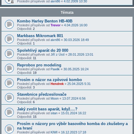
Poslední příspěvek od
aivn86
«
4.02.2009 10:30
Témata
Kombo Harley Benton HB-40B
Poslední příspěvek od
Trevor
«
4.04.2026 16:00
Odpovědi:
2
Markbass Mikromark 801
Poslední příspěvek od
aivn86
«
30.03.2026 18:49
Odpovědi:
1
Spolehlivý aparát do 20 000
Poslední příspěvek od
Jiří z Ústí
«
28.01.2026 13:01
Odpovědi:
11
Reprobox pro modeling
Poslední příspěvek od
Pawlik
«
30.05.2025 16:24
Odpovědi:
19
Prosím o názor na zpěvové kombo
Poslední příspěvek od
Hendrek
«
25.04.2025 5:31
Odpovědi:
3
Stavebnice předzesilovače
Poslední příspěvek od
Moon
«
13.07.2024 6:56
Odpovědi:
6
Jaký zvolit bass aparát, když....?
Poslední příspěvek od
sitan
«
15.01.2024 16:22
Odpovědi:
15
Prosím o názory pro výběr basového komba do zkušebny a
na hraní
Poslední příspěvek od
KIWI
«
16.12.2023 17:18