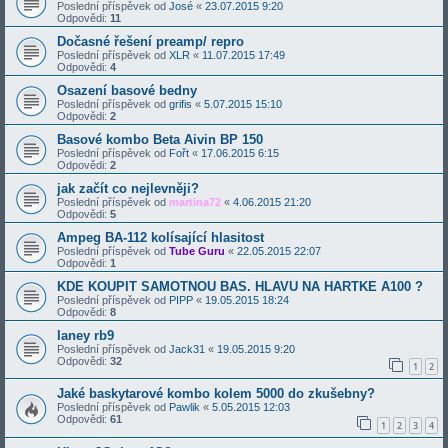
Poslední příspěvek od
José
«
23.07.2015 9:20
Odpovědi:
11
Dočasné řešení preamp/ repro
Poslední příspěvek od
XLR
«
11.07.2015 17:49
Odpovědi:
4
Osazení basové bedny
Poslední příspěvek od
grifis
«
5.07.2015 15:10
Odpovědi:
2
Basové kombo Beta Aivin BP 150
Poslední příspěvek od
Fořt
«
17.06.2015 6:15
Odpovědi:
2
jak začít co nejlevněji?
Poslední příspěvek od
martina72
«
4.06.2015 21:20
Odpovědi:
5
Ampeg BA-112 kolísající hlasitost
Poslední příspěvek od
Tube Guru
«
22.05.2015 22:07
Odpovědi:
1
KDE KOUPIT SAMOTNOU BAS. HLAVU NA HARTKE A100 ?
Poslední příspěvek od
PIPP
«
19.05.2015 18:24
Odpovědi:
8
laney rb9
Poslední příspěvek od
Jack31
«
19.05.2015 9:20
Odpovědi:
32
1
2
Jaké baskytarové kombo kolem 5000 do zkušebny?
Poslední příspěvek od
Pawlik
«
5.05.2015 12:03
Odpovědi:
61
1
2
3
4