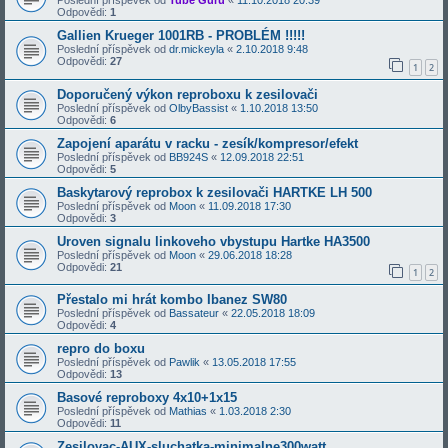
Poslední příspěvek od
Tube Guru
«
11.10.2018 20:39
Odpovědi:
1
Gallien Krueger 1001RB - PROBLÉM !!!!!
Poslední příspěvek od
dr.mickeyla
«
2.10.2018 9:48
Odpovědi:
27
1
2
Doporučený výkon reproboxu k zesilovači
Poslední příspěvek od
OlbyBassist
«
1.10.2018 13:50
Odpovědi:
6
Zapojení aparátu v racku - zesík/kompresor/efekt
Poslední příspěvek od
BB924S
«
12.09.2018 22:51
Odpovědi:
5
Baskytarový reprobox k zesilovači HARTKE LH 500
Poslední příspěvek od
Moon
«
11.09.2018 17:30
Odpovědi:
3
Uroven signalu linkoveho vbystupu Hartke HA3500
Poslední příspěvek od
Moon
«
29.06.2018 18:28
Odpovědi:
21
1
2
Přestalo mi hrát kombo Ibanez SW80
Poslední příspěvek od
Bassateur
«
22.05.2018 18:09
Odpovědi:
4
repro do boxu
Poslední příspěvek od
Pawlik
«
13.05.2018 17:55
Odpovědi:
13
Basové reproboxy 4x10+1x15
Poslední příspěvek od
Mathias
«
1.03.2018 2:30
Odpovědi:
11
Zesilovac-AUX-sluchatka-minimalne300watt