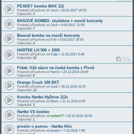
PEAVEY kombo MAX 112
Poslední příspěvek od
José
«
26.04.2017 18:53
Odpovědi:
2
BASOVÉ KOMBO- zkušebna + menší koncerty
Poslední příspěvek od
José
«
9.04.2017 11:09
Odpovědi:
7
Basové kombo na menší koncerty
Poslední příspěvek od
Fořt
«
5.03.2017 18:00
Odpovědi:
4
HARTKE LH 500 + 1000
Poslední příspěvek od
Colja
«
11.02.2017 0:46
Odpovědi:
22
1
2
Fídek: Váš názor na česká komba z Plzně
Poslední příspěvek od
Harris
«
29.12.2016 19:39
Odpovědi:
6
Orange Crush 100 BXT
Poslední příspěvek od
José
«
30.11.2016 22:37
Odpovědi:
12
Kombo Hartke HyDrive 112c
Poslední příspěvek od
Moon
«
21.11.2016 8:35
Odpovědi:
3
Hartke VX kombo
Poslední příspěvek od
rotten77
«
20.11.2016 16:59
Odpovědi:
1
prosím o pomoc - Hartke Kilo
Poslední příspěvek od
jurator
«
7.10.2016 7:58