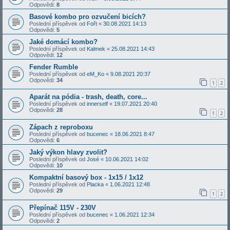
Odpovědi:
8
Basové kombo pro ozvučení bicích?
Poslední příspěvek od
Fořt
«
30.08.2021 14:13
Odpovědi:
5
Jaké domácí kombo?
Poslední příspěvek od
Kalmek
«
25.08.2021 14:43
Odpovědi:
12
Fender Rumble
Poslední příspěvek od
eM_Ko
«
9.08.2021 20:37
Odpovědi:
34
1
2
Aparát na pódia - trash, death, core...
Poslední příspěvek od
innerself
«
19.07.2021 20:40
Odpovědi:
28
1
2
Zápach z reproboxu
Poslední příspěvek od
bucenec
«
18.06.2021 8:47
Odpovědi:
6
Jaký výkon hlavy zvolit?
Poslední příspěvek od
José
«
10.06.2021 14:02
Odpovědi:
10
Kompaktní basový box - 1x15 / 1x12
Poslední příspěvek od
Placka
«
1.06.2021 12:48
Odpovědi:
29
1
2
Přepínač 115V - 230V
Poslední příspěvek od
bucenec
«
1.06.2021 12:34
Odpovědi:
2