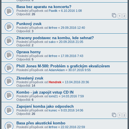
Odpovědi:
8
Basa bez aparatu na koncertu?
Poslední příspěvek od
Pawlik
«
6.10.2016 1:08
Odpovědi:
26
1
2
Punkový zvuk
Poslední příspěvek od
litrfree
«
29.09.2016 12:40
Odpovědi:
3
Ztraceny podstavec na kombu, kde sehnat?
Poslední příspěvek od
sako
«
20.09.2016 21:05
Odpovědi:
2
Oprava horny
Poslední příspěvek od
litrfree
«
17.09.2016 7:43
Odpovědi:
5
Phill Jones M-500: Problém s grafickým ekvalizérem
Poslední příspěvek od
AdamAdam
«
30.07.2016 9:55
Zkreslený zvuk
Poslední příspěvek od
Hendrek
«
13.04.2016 20:36
Odpovědi:
14
Kombo - jak zapojit vstup CD IN
Poslední příspěvek od
tomi21
«
14.03.2016 7:59
Odpovědi:
6
Zapojení komba jako odposlech
Poslední příspěvek od
kunec
«
9.03.2016 14:06
Odpovědi:
26
1
2
Basa přes akustické kombo
Poslední příspěvek od
litrfree
«
22.02.2016 22:59