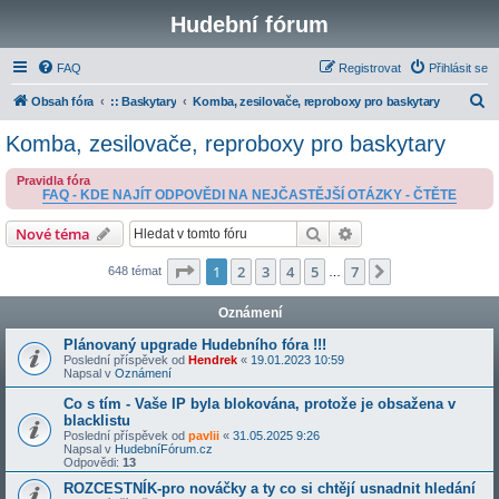
Hudební fórum
FAQ
Registrovat
Přihlásit se
H
Obsah fóra
:: Baskytary
Komba, zesilovače, reproboxy pro baskytary
l
Komba, zesilovače, reproboxy pro baskytary
e
Pravidla fóra
d
FAQ - KDE NAJÍT ODPOVĚDI NA NEJČASTĚJŠÍ OTÁZKY - ČTĚTE
a
Hledat
Pokročilé hledání
Nové téma
t
Stránka
1
z
7
1
2
3
4
5
7
Další
648 témat
…
Oznámení
Plánovaný upgrade Hudebního fóra !!!
Poslední příspěvek od
Hendrek
«
19.01.2023 10:59
Napsal v
Oznámení
Co s tím - Vaše IP byla blokována, protože je obsažena v
blacklistu
Poslední příspěvek od
pavlii
«
31.05.2025 9:26
Napsal v
HudebníFórum.cz
Odpovědi:
13
ROZCESTNÍK-pro nováčky a ty co si chtějí usnadnit hledání