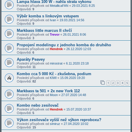
Lampa hlava 100 W - nahla strata vykonu
Poslední příspěvek od
MetallicaFAN
«
29.03.2021 8:25
Odpovědi:
9
Výběr komba s linkovým vstupem
Poslední příspěvek od
Ivan
«
19.03.2021 14:56
Odpovědi:
9
Markbass little marcus II chrčí
Poslední příspěvek od
Trevor
«
26.01.2021 8:06
Odpovědi:
3
Propojení modelingu z jednoho komba do druhého
Poslední příspěvek od
Hendrek
«
26.12.2020 12:03
Odpovědi:
6
Aparáty Peavey
Poslední příspěvek od
mirostrat
«
6.11.2020 23:18
Odpovědi:
11
Kombo cca 5 000 Kč - zkušebna, podium
Poslední příspěvek od
KIWI
«
15.09.2020 19:20
Odpovědi:
82
1
2
3
4
5
Markbass ta 501 + 2x new York 112
Poslední příspěvek od
Moon
«
27.07.2020 14:48
Odpovědi:
6
Kombo nebo zesilovač
Poslední příspěvek od
Hendrek
«
15.07.2020 10:37
Odpovědi:
5
Výkon zesilovače vyšší než výkon reproboxu?
Poslední příspěvek od
simiruz
«
27.04.2020 10:02
Odpovědi:
15