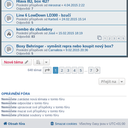
Hlava 8Ω, box 4Ω?
Poslední příspěvek od
mirostrat
«
4.04.2015 2:22
Odpovědi:
7
Line 6 LowDown LD300 - bzučí
Poslední příspěvek od
Karboš
«
24.02.2015 15:14
Odpovědi:
5
kombo do zkušebny
Poslední příspěvek od
José
«
15.02.2015 18:19
Odpovědi:
83
1
2
3
4
5
Boxy Behringer - vyměnit repra nebo koupit nový box?
Poslední příspěvek od
Carnalista
«
9.02.2015 20:36
Odpovědi:
5
Nové téma
Stránka
1
z
7
1
2
3
4
5
7
Další
648 témat
…
Přejít na
OPRÁVNĚNÍ FÓRA
Nemůžete
zakládat nová témata v tomto fóru
Nemůžete
odpovídat v tomto fóru
Nemůžete
upravovat své příspěvky v tomto fóru
Nemůžete
mazat své příspěvky v tomto fóru
Nemůžete
přikládat soubory v tomto fóru
Obsah fóra
Smazat cookies
Všechny časy jsou v
UTC+01:00