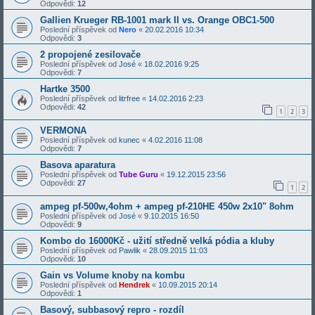
Odpovědi:
12
Gallien Krueger RB-1001 mark II vs. Orange OBC1-500
Poslední příspěvek od
Nero
«
20.02.2016 10:34
Odpovědi:
3
2 propojené zesilovače
Poslední příspěvek od
José
«
18.02.2016 9:25
Odpovědi:
7
Hartke 3500
Poslední příspěvek od
litrfree
«
14.02.2016 2:23
Odpovědi:
42
1
2
3
VERMONA
Poslední příspěvek od
kunec
«
4.02.2016 11:08
Odpovědi:
7
Basova aparatura
Poslední příspěvek od
Tube Guru
«
19.12.2015 23:56
Odpovědi:
27
1
2
ampeg pf-500w,4ohm + ampeg pf-210HE 450w 2x10" 8ohm
Poslední příspěvek od
José
«
9.10.2015 16:50
Odpovědi:
9
Kombo do 16000Kč - užití středně velká pódia a kluby
Poslední příspěvek od
Pawlik
«
28.09.2015 11:03
Odpovědi:
10
Gain vs Volume knoby na kombu
Poslední příspěvek od
Hendrek
«
10.09.2015 20:14
Odpovědi:
1
Basový, subbasový repro - rozdíl