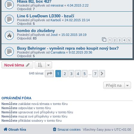
Hlava 8Ω, box 4Ω?
Poslední příspěvek od
mirostrat
«
4.04.2015 2:22
Odpovědi:
7
Line 6 LowDown LD300 - bzučí
Poslední příspěvek od
Karboš
«
24.02.2015 15:14
Odpovědi:
5
kombo do zkušebny
Poslední příspěvek od
José
«
15.02.2015 18:19
Odpovědi:
83
1
2
3
4
5
Boxy Behringer - vyměnit repra nebo koupit nový box?
Poslední příspěvek od
Carnalista
«
9.02.2015 20:36
Odpovědi:
5
Nové téma
Stránka
1
z
7
1
2
3
4
5
7
Další
648 témat
…
Přejít na
OPRÁVNĚNÍ FÓRA
Nemůžete
zakládat nová témata v tomto fóru
Nemůžete
odpovídat v tomto fóru
Nemůžete
upravovat své příspěvky v tomto fóru
Nemůžete
mazat své příspěvky v tomto fóru
Nemůžete
přikládat soubory v tomto fóru
Obsah fóra
Smazat cookies
Všechny časy jsou v
UTC+01:00