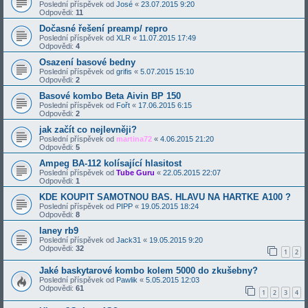
Poslední příspěvek od
José
«
23.07.2015 9:20
Odpovědi:
11
Dočasné řešení preamp/ repro
Poslední příspěvek od
XLR
«
11.07.2015 17:49
Odpovědi:
4
Osazení basové bedny
Poslední příspěvek od
grifis
«
5.07.2015 15:10
Odpovědi:
2
Basové kombo Beta Aivin BP 150
Poslední příspěvek od
Fořt
«
17.06.2015 6:15
Odpovědi:
2
jak začít co nejlevněji?
Poslední příspěvek od
martina72
«
4.06.2015 21:20
Odpovědi:
5
Ampeg BA-112 kolísající hlasitost
Poslední příspěvek od
Tube Guru
«
22.05.2015 22:07
Odpovědi:
1
KDE KOUPIT SAMOTNOU BAS. HLAVU NA HARTKE A100 ?
Poslední příspěvek od
PIPP
«
19.05.2015 18:24
Odpovědi:
8
laney rb9
Poslední příspěvek od
Jack31
«
19.05.2015 9:20
Odpovědi:
32
1
2
Jaké baskytarové kombo kolem 5000 do zkušebny?
Poslední příspěvek od
Pawlik
«
5.05.2015 12:03
Odpovědi:
61
1
2
3
4