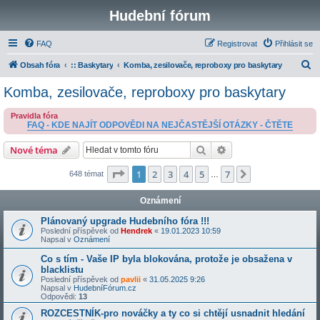
Hudební fórum
FAQ
Registrovat
Přihlásit se
H
Obsah fóra
:: Baskytary
Komba, zesilovače, reproboxy pro baskytary
l
Komba, zesilovače, reproboxy pro baskytary
e
Pravidla fóra
d
FAQ - KDE NAJÍT ODPOVĚDI NA NEJČASTĚJŠÍ OTÁZKY - ČTĚTE
a
Hledat
Pokročilé hledání
Nové téma
t
Stránka
1
z
7
1
2
3
4
5
7
Další
648 témat
…
Oznámení
Plánovaný upgrade Hudebního fóra !!!
Poslední příspěvek od
Hendrek
«
19.01.2023 10:59
Napsal v
Oznámení
Co s tím - Vaše IP byla blokována, protože je obsažena v
blacklistu
Poslední příspěvek od
pavlii
«
31.05.2025 9:26
Napsal v
HudebníFórum.cz
Odpovědi:
13
ROZCESTNÍK-pro nováčky a ty co si chtějí usnadnit hledání