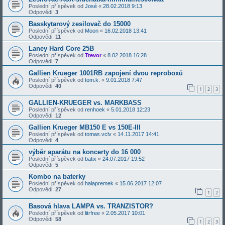
Poslední příspěvek od
José
«
28.02.2018 9:13
Odpovědi:
3
Basskytarový zesilovač do 15000
Poslední příspěvek od
Moon
«
16.02.2018 13:41
Odpovědi:
11
Laney Hard Core 25B
Poslední příspěvek od
Trevor
«
8.02.2018 16:28
Odpovědi:
7
Gallien Krueger 1001RB zapojení dvou reproboxů
Poslední příspěvek od
tom.k.
«
9.01.2018 7:47
Odpovědi:
40
1
2
3
GALLIEN-KRUEGER vs. MARKBASS
Poslední příspěvek od
renhoek
«
5.01.2018 12:23
Odpovědi:
12
Gallien Krueger MB150 E vs 150E-III
Poslední příspěvek od
tomas.vclv
«
14.11.2017 14:41
Odpovědi:
4
výběr aparátu na koncerty do 16 000
Poslední příspěvek od
batix
«
24.07.2017 19:52
Odpovědi:
5
Kombo na baterky
Poslední příspěvek od
halapremek
«
15.06.2017 12:07
Odpovědi:
27
1
2
Basová hlava LAMPA vs. TRANZISTOR?
Poslední příspěvek od
litrfree
«
2.05.2017 10:01
Odpovědi:
58
1
2
3