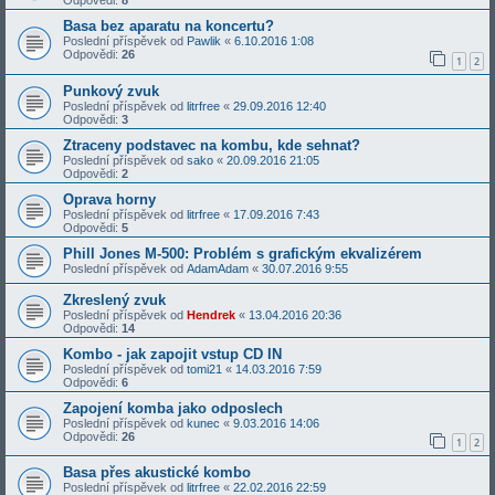
Odpovědi:
8
Basa bez aparatu na koncertu?
Poslední příspěvek od
Pawlik
«
6.10.2016 1:08
Odpovědi:
26
1
2
Punkový zvuk
Poslední příspěvek od
litrfree
«
29.09.2016 12:40
Odpovědi:
3
Ztraceny podstavec na kombu, kde sehnat?
Poslední příspěvek od
sako
«
20.09.2016 21:05
Odpovědi:
2
Oprava horny
Poslední příspěvek od
litrfree
«
17.09.2016 7:43
Odpovědi:
5
Phill Jones M-500: Problém s grafickým ekvalizérem
Poslední příspěvek od
AdamAdam
«
30.07.2016 9:55
Zkreslený zvuk
Poslední příspěvek od
Hendrek
«
13.04.2016 20:36
Odpovědi:
14
Kombo - jak zapojit vstup CD IN
Poslední příspěvek od
tomi21
«
14.03.2016 7:59
Odpovědi:
6
Zapojení komba jako odposlech
Poslední příspěvek od
kunec
«
9.03.2016 14:06
Odpovědi:
26
1
2
Basa přes akustické kombo
Poslední příspěvek od
litrfree
«
22.02.2016 22:59