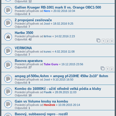
Odpovědi:
12
Gallien Krueger RB-1001 mark II vs. Orange OBC1-500
Poslední příspěvek od
Nero
«
20.02.2016 10:34
Odpovědi:
3
2 propojené zesilovače
Poslední příspěvek od
José
«
18.02.2016 9:25
Odpovědi:
7
Hartke 3500
Poslední příspěvek od
litrfree
«
14.02.2016 2:23
Odpovědi:
42
1
2
3
VERMONA
Poslední příspěvek od
kunec
«
4.02.2016 11:08
Odpovědi:
7
Basova aparatura
Poslední příspěvek od
Tube Guru
«
19.12.2015 23:56
Odpovědi:
27
1
2
ampeg pf-500w,4ohm + ampeg pf-210HE 450w 2x10" 8ohm
Poslední příspěvek od
José
«
9.10.2015 16:50
Odpovědi:
9
Kombo do 16000Kč - užití středně velká pódia a kluby
Poslední příspěvek od
Pawlik
«
28.09.2015 11:03
Odpovědi:
10
Gain vs Volume knoby na kombu
Poslední příspěvek od
Hendrek
«
10.09.2015 20:14
Odpovědi:
1
Basový, subbasový repro - rozdíl