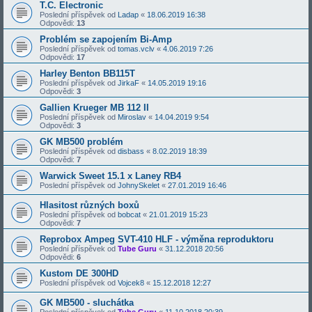
T.C. Electronic
Poslední příspěvek od
Ladap
«
18.06.2019 16:38
Odpovědi:
13
Problém se zapojením Bi-Amp
Poslední příspěvek od
tomas.vclv
«
4.06.2019 7:26
Odpovědi:
17
Harley Benton BB115T
Poslední příspěvek od
JirkaF
«
14.05.2019 19:16
Odpovědi:
3
Gallien Krueger MB 112 II
Poslední příspěvek od
Miroslav
«
14.04.2019 9:54
Odpovědi:
3
GK MB500 problém
Poslední příspěvek od
disbass
«
8.02.2019 18:39
Odpovědi:
7
Warwick Sweet 15.1 x Laney RB4
Poslední příspěvek od
JohnySkelet
«
27.01.2019 16:46
Hlasitost různých boxů
Poslední příspěvek od
bobcat
«
21.01.2019 15:23
Odpovědi:
7
Reprobox Ampeg SVT-410 HLF - výměna reproduktoru
Poslední příspěvek od
Tube Guru
«
31.12.2018 20:56
Odpovědi:
6
Kustom DE 300HD
Poslední příspěvek od
Vojcek8
«
15.12.2018 12:27
GK MB500 - sluchátka