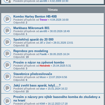
Poslední příspěvek od
aivn86
«
4.02.2009 10:30
Témata
Kombo Harley Benton HB-40B
Poslední příspěvek od
Trevor
«
4.04.2026 16:00
Odpovědi:
2
Markbass Mikromark 801
Poslední příspěvek od
aivn86
«
30.03.2026 18:49
Odpovědi:
1
Spolehlivý aparát do 20 000
Poslední příspěvek od
Jiří z Ústí
«
28.01.2026 13:01
Odpovědi:
11
Reprobox pro modeling
Poslední příspěvek od
Pawlik
«
30.05.2025 16:24
Odpovědi:
19
Prosím o názor na zpěvové kombo
Poslední příspěvek od
Hendrek
«
25.04.2025 5:31
Odpovědi:
3
Stavebnice předzesilovače
Poslední příspěvek od
Moon
«
13.07.2024 6:56
Odpovědi:
6
Jaký zvolit bass aparát, když....?
Poslední příspěvek od
sitan
«
15.01.2024 16:22
Odpovědi:
15
Prosím o názory pro výběr basového komba do zkušebny a
na hraní
Poslední příspěvek od
KIWI
«
16.12.2023 17:18