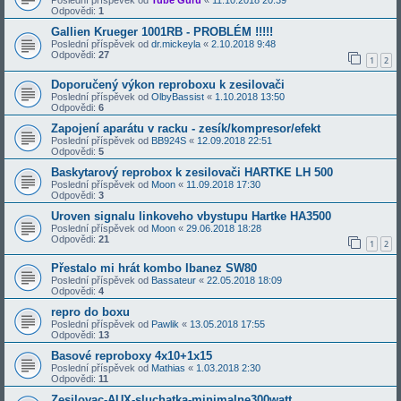
Poslední příspěvek od
Tube Guru
«
11.10.2018 20:39
Odpovědi:
1
Gallien Krueger 1001RB - PROBLÉM !!!!!
Poslední příspěvek od
dr.mickeyla
«
2.10.2018 9:48
Odpovědi:
27
1
2
Doporučený výkon reproboxu k zesilovači
Poslední příspěvek od
OlbyBassist
«
1.10.2018 13:50
Odpovědi:
6
Zapojení aparátu v racku - zesík/kompresor/efekt
Poslední příspěvek od
BB924S
«
12.09.2018 22:51
Odpovědi:
5
Baskytarový reprobox k zesilovači HARTKE LH 500
Poslední příspěvek od
Moon
«
11.09.2018 17:30
Odpovědi:
3
Uroven signalu linkoveho vbystupu Hartke HA3500
Poslední příspěvek od
Moon
«
29.06.2018 18:28
Odpovědi:
21
1
2
Přestalo mi hrát kombo Ibanez SW80
Poslední příspěvek od
Bassateur
«
22.05.2018 18:09
Odpovědi:
4
repro do boxu
Poslední příspěvek od
Pawlik
«
13.05.2018 17:55
Odpovědi:
13
Basové reproboxy 4x10+1x15
Poslední příspěvek od
Mathias
«
1.03.2018 2:30
Odpovědi:
11
Zesilovac-AUX-sluchatka-minimalne300watt