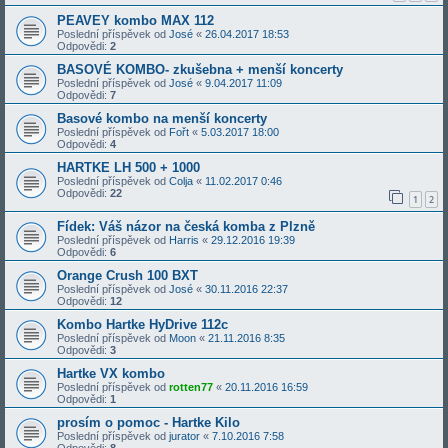
PEAVEY kombo MAX 112
Poslední příspěvek od
José
«
26.04.2017 18:53
Odpovědi:
2
BASOVÉ KOMBO- zkušebna + menší koncerty
Poslední příspěvek od
José
«
9.04.2017 11:09
Odpovědi:
7
Basové kombo na menší koncerty
Poslední příspěvek od
Fořt
«
5.03.2017 18:00
Odpovědi:
4
HARTKE LH 500 + 1000
Poslední příspěvek od
Colja
«
11.02.2017 0:46
Odpovědi:
22
1
2
Fídek: Váš názor na česká komba z Plzně
Poslední příspěvek od
Harris
«
29.12.2016 19:39
Odpovědi:
6
Orange Crush 100 BXT
Poslední příspěvek od
José
«
30.11.2016 22:37
Odpovědi:
12
Kombo Hartke HyDrive 112c
Poslední příspěvek od
Moon
«
21.11.2016 8:35
Odpovědi:
3
Hartke VX kombo
Poslední příspěvek od
rotten77
«
20.11.2016 16:59
Odpovědi:
1
prosím o pomoc - Hartke Kilo
Poslední příspěvek od
jurator
«
7.10.2016 7:58