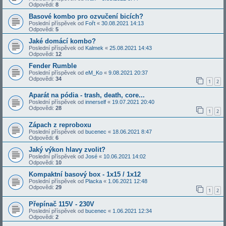
Odpovědi:
8
Basové kombo pro ozvučení bicích?
Poslední příspěvek od
Fořt
«
30.08.2021 14:13
Odpovědi:
5
Jaké domácí kombo?
Poslední příspěvek od
Kalmek
«
25.08.2021 14:43
Odpovědi:
12
Fender Rumble
Poslední příspěvek od
eM_Ko
«
9.08.2021 20:37
Odpovědi:
34
1
2
Aparát na pódia - trash, death, core...
Poslední příspěvek od
innerself
«
19.07.2021 20:40
Odpovědi:
28
1
2
Zápach z reproboxu
Poslední příspěvek od
bucenec
«
18.06.2021 8:47
Odpovědi:
6
Jaký výkon hlavy zvolit?
Poslední příspěvek od
José
«
10.06.2021 14:02
Odpovědi:
10
Kompaktní basový box - 1x15 / 1x12
Poslední příspěvek od
Placka
«
1.06.2021 12:48
Odpovědi:
29
1
2
Přepínač 115V - 230V
Poslední příspěvek od
bucenec
«
1.06.2021 12:34
Odpovědi:
2