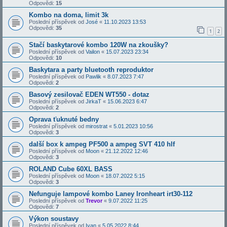
Odpovědi:
15
Kombo na doma, limit 3k
Poslední příspěvek od
José
«
11.10.2023 13:53
Odpovědi:
35
1
2
Stačí baskytarové kombo 120W na zkoušky?
Poslední příspěvek od
Vailon
«
15.07.2023 23:34
Odpovědi:
10
Baskytara a party bluetooth reproduktor
Poslední příspěvek od
Pawlik
«
8.07.2023 7:47
Odpovědi:
2
Basový zesilovač EDEN WT550 - dotaz
Poslední příspěvek od
JirkaT
«
15.06.2023 6:47
Odpovědi:
2
Oprava ťuknuté bedny
Poslední příspěvek od
mirostrat
«
5.01.2023 10:56
Odpovědi:
3
další box k ampeg PF500 a ampeg SVT 410 hlf
Poslední příspěvek od
Moon
«
21.12.2022 12:46
Odpovědi:
3
ROLAND Cube 60XL BASS
Poslední příspěvek od
Moon
«
18.07.2022 5:15
Odpovědi:
3
Nefunguje lampové kombo Laney Ironheart irt30-112
Poslední příspěvek od
Trevor
«
9.07.2022 11:25
Odpovědi:
7
Výkon soustavy
Poslední příspěvek od
Ivan
«
5.05.2022 8:44