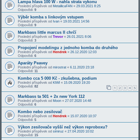
Lampa hlava 100 W - nahla strata vykonu
Poslední příspěvek od
MetallicaFAN
«
29.03.2021 8:25
Odpovědi:
9
Výběr komba s linkovým vstupem
Poslední příspěvek od
Ivan
«
19.03.2021 14:56
Odpovědi:
9
Markbass little marcus II chrčí
Poslední příspěvek od
Trevor
«
26.01.2021 8:06
Odpovědi:
3
Propojení modelingu z jednoho komba do druhého
Poslední příspěvek od
Hendrek
«
26.12.2020 12:03
Odpovědi:
6
Aparáty Peavey
Poslední příspěvek od
mirostrat
«
6.11.2020 23:18
Odpovědi:
11
Kombo cca 5 000 Kč - zkušebna, podium
Poslední příspěvek od
KIWI
«
15.09.2020 19:20
Odpovědi:
82
1
2
3
4
5
Markbass ta 501 + 2x new York 112
Poslední příspěvek od
Moon
«
27.07.2020 14:48
Odpovědi:
6
Kombo nebo zesilovač
Poslední příspěvek od
Hendrek
«
15.07.2020 10:37
Odpovědi:
5
Výkon zesilovače vyšší než výkon reproboxu?
Poslední příspěvek od
simiruz
«
27.04.2020 10:02
Odpovědi:
15