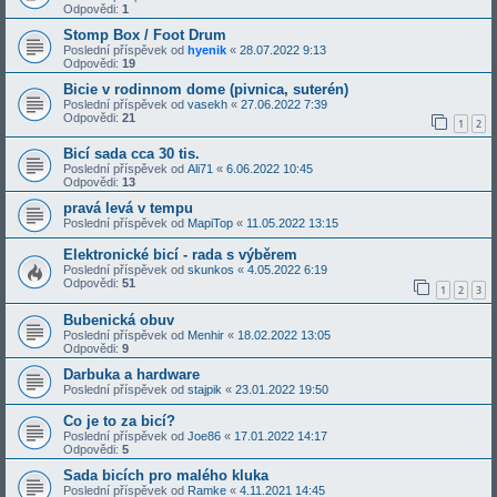
Odpovědi:
1
Stomp Box / Foot Drum
Poslední příspěvek od
hyenik
«
28.07.2022 9:13
Odpovědi:
19
Bicie v rodinnom dome (pivnica, suterén)
Poslední příspěvek od
vasekh
«
27.06.2022 7:39
Odpovědi:
21
1
2
Bicí sada cca 30 tis.
Poslední příspěvek od
Ali71
«
6.06.2022 10:45
Odpovědi:
13
pravá levá v tempu
Poslední příspěvek od
MapiTop
«
11.05.2022 13:15
Elektronické bicí - rada s výběrem
Poslední příspěvek od
skunkos
«
4.05.2022 6:19
Odpovědi:
51
1
2
3
Bubenická obuv
Poslední příspěvek od
Menhir
«
18.02.2022 13:05
Odpovědi:
9
Darbuka a hardware
Poslední příspěvek od
stajpik
«
23.01.2022 19:50
Co je to za bicí?
Poslední příspěvek od
Joe86
«
17.01.2022 14:17
Odpovědi:
5
Sada bicích pro malého kluka
Poslední příspěvek od
Ramke
«
4.11.2021 14:45