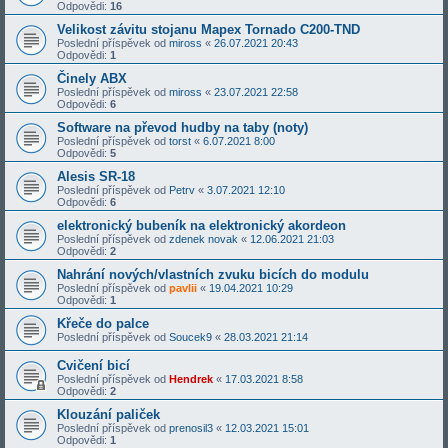
Odpovědi:
16
Velikost závitu stojanu Mapex Tornado C200-TND
Poslední příspěvek od
miross
«
26.07.2021 20:43
Odpovědi:
1
Činely ABX
Poslední příspěvek od
miross
«
23.07.2021 22:58
Odpovědi:
6
Software na převod hudby na taby (noty)
Poslední příspěvek od
torst
«
6.07.2021 8:00
Odpovědi:
5
Alesis SR-18
Poslední příspěvek od
Petrv
«
3.07.2021 12:10
Odpovědi:
6
elektronický bubeník na elektronický akordeon
Poslední příspěvek od
zdenek novak
«
12.06.2021 21:03
Odpovědi:
2
Nahrání nových/vlastních zvuku bicích do modulu
Poslední příspěvek od
pavlii
«
19.04.2021 10:29
Odpovědi:
1
Křeče do palce
Poslední příspěvek od
Soucek9
«
28.03.2021 21:14
Cvičení bicí
Poslední příspěvek od
Hendrek
«
17.03.2021 8:58
Odpovědi:
2
Klouzání paliček
Poslední příspěvek od
prenosil3
«
12.03.2021 15:01
Odpovědi:
1