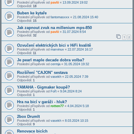
Poslední příspěvek od
pavlii
«
13.09.2024 19:02
Odpovědi:
18
Buben ke kytaře
Poslední příspěvek od
fantomasxxx
«
21.08.2024 15:40
Odpovědi:
15
Jak zapnout zvuk na millenium mps-850
Poslední příspěvek od
pavlii
«
31.07.2024 8:54
Odpovědi:
32
1
2
Ozvučení elektrických bici v HiFi kvalitě
Poslední příspěvek od
marvinuv
«
22.07.2024 16:17
Odpovědi:
11
Je pearl maple decade dobra volba?
Poslední příspěvek od
cermja
«
31.05.2024 19:32
Rozšíření "CAJON" sestava
Poslední příspěvek od
vasekh
«
22.05.2024 7:39
Odpovědi:
1
YAMAHA - Gigmaker koupě?
Poslední příspěvek od
Fořt
«
9.04.2024 8:24
Odpovědi:
1
Hra na bicí v garáži - hluk?
Poslední příspěvek od
rotten77
«
4.04.2024 5:18
Odpovědi:
1
2box DrumIt
Poslední příspěvek od
vasekh
«
8.03.2024 10:15
Odpovědi:
9
Renovace bicích