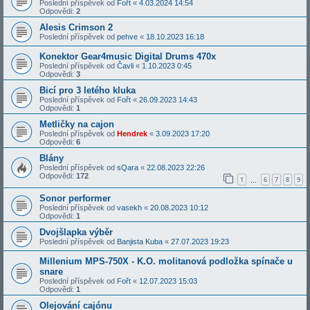
Poslední příspěvek od
Fořt
«
4.03.2024 14:54
Odpovědi:
2
Alesis Crimson 2
Poslední příspěvek od
pehve
«
18.10.2023 16:18
Konektor Gear4music Digital Drums 470x
Poslední příspěvek od
Čavli
«
1.10.2023 0:45
Odpovědi:
3
Bicí pro 3 letého kluka
Poslední příspěvek od
Fořt
«
26.09.2023 14:43
Odpovědi:
1
Metličky na cajon
Poslední příspěvek od
Hendrek
«
3.09.2023 17:20
Odpovědi:
6
Blány
Poslední příspěvek od
sQara
«
22.08.2023 22:26
Odpovědi:
172
1
6
7
8
9
…
Sonor performer
Poslední příspěvek od
vasekh
«
20.08.2023 10:12
Odpovědi:
1
Dvojšlapka výběr
Poslední příspěvek od
Banjista Kuba
«
27.07.2023 19:23
Millenium MPS-750X - K.O. molitanová podložka spínače u
snare
Poslední příspěvek od
Fořt
«
12.07.2023 15:03
Odpovědi:
1
Olejování cajónu