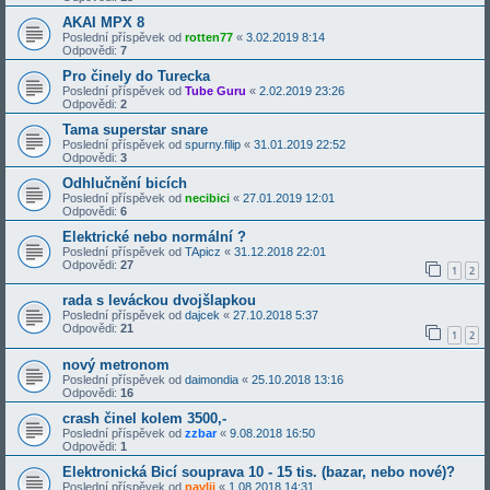
AKAI MPX 8
Poslední příspěvek od
rotten77
«
3.02.2019 8:14
Odpovědi:
7
Pro činely do Turecka
Poslední příspěvek od
Tube Guru
«
2.02.2019 23:26
Odpovědi:
2
Tama superstar snare
Poslední příspěvek od
spurny.filip
«
31.01.2019 22:52
Odpovědi:
3
Odhlučnění bicích
Poslední příspěvek od
necibici
«
27.01.2019 12:01
Odpovědi:
6
Elektrické nebo normální ?
Poslední příspěvek od
TApicz
«
31.12.2018 22:01
Odpovědi:
27
1
2
rada s leváckou dvojšlapkou
Poslední příspěvek od
dajcek
«
27.10.2018 5:37
Odpovědi:
21
1
2
nový metronom
Poslední příspěvek od
daimondia
«
25.10.2018 13:16
Odpovědi:
16
crash činel kolem 3500,-
Poslední příspěvek od
zzbar
«
9.08.2018 16:50
Odpovědi:
1
Elektronická Bicí souprava 10 - 15 tis. (bazar, nebo nové)?
Poslední příspěvek od
pavlii
«
1.08.2018 14:31