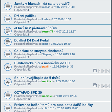
Jamky v blanach - dá sa to opraviť?
Poslední příspěvek od
miross
«
29.07.2019 21:40
Odpovědi:
4
Držení paliček
Poslední příspěvek od
Laďa
«
8.07.2019 15:37
Odpovědi:
7
el.bicí ATV přehravání písní
Poslední příspěvek od
rotten77
«
4.07.2019 12:37
Odpovědi:
2
Duallist D4 Dual Pedal
Poslední příspěvek od
danif
«
1.07.2019 19:29
Co delate se staryma cinelama?
Poslední příspěvek od
Stepan_
«
13.06.2019 9:16
Odpovědi:
9
Elektronické bicí a nahrávání do PC
Poslední příspěvek od
pavlii
«
16.05.2019 14:32
Odpovědi:
41
1
2
3
Solidní dvojšlapka do 5 tisíc?
Poslední příspěvek od
necibici
«
9.05.2019 18:00
Odpovědi:
55
1
2
3
OCTAPAD SPD 30
Poslední příspěvek od
necibici
«
20.04.2019 12:56
Odpovědi:
12
Frekvence ladění tomů pro tune bot a další ladičky
Poslední příspěvek od
collin1310
«
26.03.2019 19:05
Odpovědi:
13