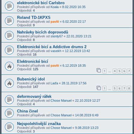
elektronické bicí Carlsbro
Poslední příspěvek od
Koala
«
8.02.2020 16:35
Odpovědi:
4
Roland TD-1KPXS
Poslední příspěvek od
pavlii
«
6.02.2020 22:17
Odpovědi:
9
Nahrávky bicích doprovodů
Poslední příspěvek od
stenly67
«
22.01.2020 13:21
Odpovědi:
8
Elektronické bicí a Addictive drums 2
Poslední příspěvek od
vasekh
«
12.12.2019 13:42
Odpovědi:
16
Elektronické bicí
Poslední příspěvek od
pavlii
«
6.12.2019 18:35
Odpovědi:
125
1
4
5
6
7
…
Bubenický idol
Poslední příspěvek od
Laďa
«
28.11.2019 17:56
Odpovědi:
147
1
5
6
7
8
…
deformovaný ráfek
Poslední příspěvek od
Chose Manuel
«
22.10.2019 12:27
Odpovědi:
4
China činel
Poslední příspěvek od
Chose Manuel
«
14.08.2019 6:49
Nejspolehlivější značka
Poslední příspěvek od
Chose Manuel
«
9.08.2019 13:23
Odpovědi:
3