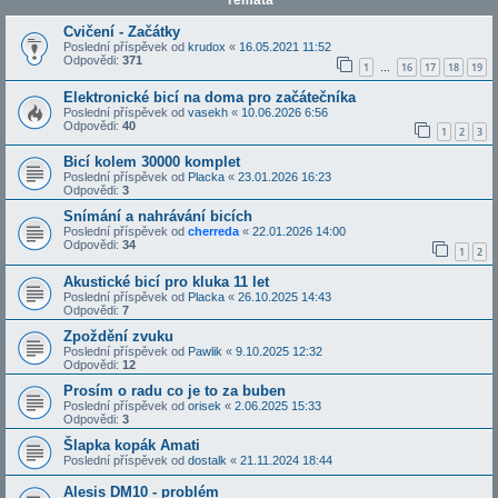
Témata
Cvičení - Začátky
Poslední příspěvek od
krudox
«
16.05.2021 11:52
Odpovědi:
371
1
16
17
18
19
…
Elektronické bicí na doma pro začátečníka
Poslední příspěvek od
vasekh
«
10.06.2026 6:56
Odpovědi:
40
1
2
3
Bicí kolem 30000 komplet
Poslední příspěvek od
Placka
«
23.01.2026 16:23
Odpovědi:
3
Snímání a nahrávání bicích
Poslední příspěvek od
cherreda
«
22.01.2026 14:00
Odpovědi:
34
1
2
Akustické bicí pro kluka 11 let
Poslední příspěvek od
Placka
«
26.10.2025 14:43
Odpovědi:
7
Zpoždění zvuku
Poslední příspěvek od
Pawlik
«
9.10.2025 12:32
Odpovědi:
12
Prosím o radu co je to za buben
Poslední příspěvek od
orisek
«
2.06.2025 15:33
Odpovědi:
3
Šlapka kopák Amati
Poslední příspěvek od
dostalk
«
21.11.2024 18:44
Alesis DM10 - problém