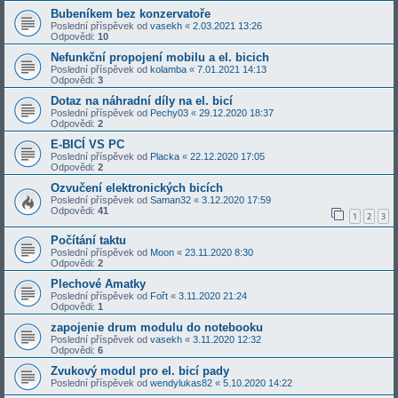
Bubeníkem bez konzervatoře
Poslední příspěvek od
vasekh
«
2.03.2021 13:26
Odpovědi:
10
Nefunkční propojení mobilu a el. bicich
Poslední příspěvek od
kolamba
«
7.01.2021 14:13
Odpovědi:
3
Dotaz na náhradní díly na el. bicí
Poslední příspěvek od
Pechy03
«
29.12.2020 18:37
Odpovědi:
2
E-BICÍ VS PC
Poslední příspěvek od
Placka
«
22.12.2020 17:05
Odpovědi:
2
Ozvučení elektronických bicích
Poslední příspěvek od
Saman32
«
3.12.2020 17:59
Odpovědi:
41
1
2
3
Počítání taktu
Poslední příspěvek od
Moon
«
23.11.2020 8:30
Odpovědi:
2
Plechové Amatky
Poslední příspěvek od
Fořt
«
3.11.2020 21:24
Odpovědi:
1
zapojenie drum modulu do notebooku
Poslední příspěvek od
vasekh
«
3.11.2020 12:32
Odpovědi:
6
Zvukový modul pro el. bicí pady
Poslední příspěvek od
wendylukas82
«
5.10.2020 14:22