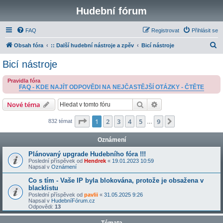
Hudební fórum
FAQ
Registrovat
Přihlásit se
H
Obsah fóra
:: Další hudební nástroje a zpěv
Bicí nástroje
l
Bicí nástroje
e
Pravidla fóra
d
FAQ - KDE NAJÍT ODPOVĚDI NA NEJČASTĚJŠÍ OTÁZKY - ČTĚTE
a
Hledat
Pokročilé hledání
Nové téma
t
Stránka
1
z
9
1
2
3
4
5
9
Další
832 témat
…
Oznámení
Plánovaný upgrade Hudebního fóra !!!
Poslední příspěvek od
Hendrek
«
19.01.2023 10:59
Napsal v
Oznámení
Co s tím - Vaše IP byla blokována, protože je obsažena v
blacklistu
Poslední příspěvek od
pavlii
«
31.05.2025 9:26
Napsal v
HudebníFórum.cz
Odpovědi:
13