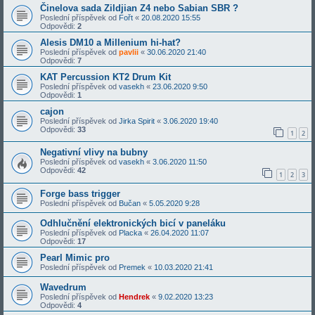
Činelova sada Zildjian Z4 nebo Sabian SBR ?
Poslední příspěvek od
Fořt
«
20.08.2020 15:55
Odpovědi:
2
Alesis DM10 a Millenium hi-hat?
Poslední příspěvek od
pavlii
«
30.06.2020 21:40
Odpovědi:
7
KAT Percussion KT2 Drum Kit
Poslední příspěvek od
vasekh
«
23.06.2020 9:50
Odpovědi:
1
cajon
Poslední příspěvek od
Jirka Spirit
«
3.06.2020 19:40
Odpovědi:
33
1
2
Negativní vlivy na bubny
Poslední příspěvek od
vasekh
«
3.06.2020 11:50
Odpovědi:
42
1
2
3
Forge bass trigger
Poslední příspěvek od
Bučan
«
5.05.2020 9:28
Odhlučnění elektronických bicí v paneláku
Poslední příspěvek od
Placka
«
26.04.2020 11:07
Odpovědi:
17
Pearl Mimic pro
Poslední příspěvek od
Premek
«
10.03.2020 21:41
Wavedrum
Poslední příspěvek od
Hendrek
«
9.02.2020 13:23
Odpovědi:
4