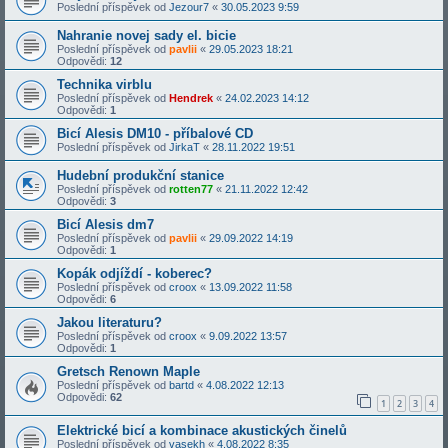
Poslední příspěvek od
Jezour7
«
30.05.2023 9:59
Nahranie novej sady el. bicie
Poslední příspěvek od
pavlii
«
29.05.2023 18:21
Odpovědi:
12
Technika virblu
Poslední příspěvek od
Hendrek
«
24.02.2023 14:12
Odpovědi:
1
Bicí Alesis DM10 - příbalové CD
Poslední příspěvek od
JirkaT
«
28.11.2022 19:51
Hudební produkční stanice
Poslední příspěvek od
rotten77
«
21.11.2022 12:42
Odpovědi:
3
Bicí Alesis dm7
Poslední příspěvek od
pavlii
«
29.09.2022 14:19
Odpovědi:
1
Kopák odjíždí - koberec?
Poslední příspěvek od
croox
«
13.09.2022 11:58
Odpovědi:
6
Jakou literaturu?
Poslední příspěvek od
croox
«
9.09.2022 13:57
Odpovědi:
1
Gretsch Renown Maple
Poslední příspěvek od
bartd
«
4.08.2022 12:13
Odpovědi:
62
1
2
3
4
Elektrické bicí a kombinace akustických činelů
Poslední příspěvek od
vasekh
«
4.08.2022 8:35