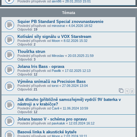
Poslední příspěvek od
aivn86
«
28.01.2010 15:01
Témata
Squier PB Standard Special znovunastavenie
Poslední příspěvek od
mirostrat
«
4.04.2026 18:52
Odpovědi:
19
Kolísání síly signálu u VOX Starstream
Poslední příspěvek od
Moon
«
8.02.2026 15:32
Odpovědi:
2
Tloušťka strun
Poslední příspěvek od
Miroslav
«
20.03.2025 21:59
Odpovědi:
3
Jolana Iris Bass - oprava
Poslední příspěvek od
Pawlik
«
17.02.2025 12:13
Odpovědi:
12
Výměna snímačů na Precision Bass
Poslední příspěvek od
torst
«
27.09.2024 13:04
Odpovědi:
21
1
2
Jak dlouho (přibližně samozřejmě) vydrží 9V baterka v
nástroji a v krabičce?
Poslední příspěvek od
Čavli
«
11.06.2024 10:59
Odpovědi:
12
Jolana basso V - schéma pro opravu
Poslední příspěvek od
pavkaluk
«
12.03.2024 16:12
Basová linka k akustické kytaře
Poslední příspěvek od
Moon
«
2.03.2024 10:11