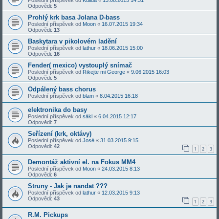
Odpovědi:
5
Prohlý krk basa Jolana D-bass
Poslední příspěvek od
Moon
«
16.07.2015 19:34
Odpovědi:
13
Baskytara v pikolovém ladění
Poslední příspěvek od
lathur
«
18.06.2015 15:00
Odpovědi:
16
Fender( mexico) vystouplý snímač
Poslední příspěvek od
Rikejte mi George
«
9.06.2015 16:03
Odpovědi:
5
Odpálený bass chorus
Poslední příspěvek od
blam
«
8.04.2015 16:18
elektronika do basy
Poslední příspěvek od
sákl
«
6.04.2015 12:17
Odpovědi:
7
Seřízení (krk, oktávy)
Poslední příspěvek od
José
«
31.03.2015 9:15
Odpovědi:
42
1
2
3
Demontáž aktivní el. na Fokus MM4
Poslední příspěvek od
Moon
«
24.03.2015 8:13
Odpovědi:
6
Struny - Jak je nandat ???
Poslední příspěvek od
lathur
«
12.03.2015 9:13
Odpovědi:
43
1
2
3
R.M. Pickups