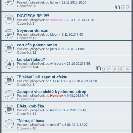
Poslední příspěvek od
lathur
«
19.11.2013 10:38
Odpovědi:
30
1
2
DIGITECH RP 155
Poslední příspěvek od
martina72
«
13.11.2013 21:15
Odpovědi:
3
Seymour-duncan
Poslední příspěvek od
Moon
«
5.11.2013 7:43
Odpovědi:
13
cort c5h potenciometr
Poslední příspěvek od
pitris
«
29.10.2013 1:08
Odpovědi:
12
ladicku?jakou?
Poslední příspěvek od
whisoure
«
16.10.2013 8:56
Odpovědi:
104
1
2
3
4
5
6
"Pískání" při zapnutí efektu
Poslední příspěvek od
S.O.A.D.353
«
12.10.2013 14:20
Odpovědi:
3
Zapojení více efektů k jednomu zdroji
Poslední příspěvek od
Hendrek
«
9.09.2013 6:46
Odpovědi:
2
Efekt, krabička
Poslední příspěvek od
Nero
«
13.08.2013 15:10
Odpovědi:
14
''Nehraje'' basa
Poslední příspěvek od
toms57
«
8.08.2013 12:27
Odpovědi:
18