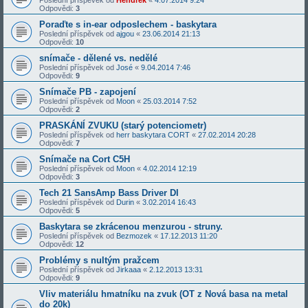
Poslední příspěvek od
Hendrek
«
4.07.2014 9:24
Odpovědi:
3
Poraďte s in-ear odposlechem - baskytara
Poslední příspěvek od
ajgou
«
23.06.2014 21:13
Odpovědi:
10
snímače - dělené vs. nedělé
Poslední příspěvek od
José
«
9.04.2014 7:46
Odpovědi:
9
Snímače PB - zapojení
Poslední příspěvek od
Moon
«
25.03.2014 7:52
Odpovědi:
2
PRASKÁNÍ ZVUKU (starý potenciometr)
Poslední příspěvek od
herr baskytara CORT
«
27.02.2014 20:28
Odpovědi:
7
Snímače na Cort C5H
Poslední příspěvek od
Moon
«
4.02.2014 12:19
Odpovědi:
3
Tech 21 SansAmp Bass Driver DI
Poslední příspěvek od
Durin
«
3.02.2014 16:43
Odpovědi:
5
Baskytara se zkrácenou menzurou - struny.
Poslední příspěvek od
Bezmozek
«
17.12.2013 11:20
Odpovědi:
12
Problémy s nultým pražcem
Poslední příspěvek od
Jirkaaa
«
2.12.2013 13:31
Odpovědi:
9
Vliv materiálu hmatníku na zvuk (OT z Nová basa na metal
do 20k)