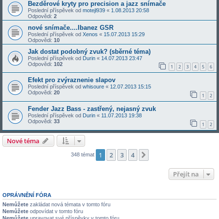
Bezděrové kryty pro precision a jazz snímače
Poslední příspěvek od
motejl939
«
1.08.2013 20:58
Odpovědi:
2
nové snímače....Ibanez GSR
Poslední příspěvek od
Xenos
«
15.07.2013 15:29
Odpovědi:
10
Jak dostat podobný zvuk? (sběrné téma)
Poslední příspěvek od
Durin
«
14.07.2013 23:47
Odpovědi:
102
1
2
3
4
5
6
Efekt pro zvýraznenie slapov
Poslední příspěvek od
whisoure
«
12.07.2013 15:15
Odpovědi:
20
1
2
Fender Jazz Bass - zastřený, nejasný zvuk
Poslední příspěvek od
Durin
«
11.07.2013 19:38
Odpovědi:
33
1
2
Nové téma
1
2
3
4
Další
348 témat
Přejít na
OPRÁVNĚNÍ FÓRA
Nemůžete
zakládat nová témata v tomto fóru
Nemůžete
odpovídat v tomto fóru
Nemůžete
upravovat své příspěvky v tomto fóru