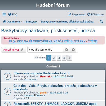
Hudební fórum
FAQ
Registrovat
Přihlásit se
H
Obsah fóra
:: Baskytary
Baskytarový hardware, příslušenství, údržba
l
Baskytarový hardware, příslušenství, údržba
e
Pravidla fóra
d
FAQ - KDE NAJÍT ODPOVĚDI NA NEJČASTĚJŠÍ OTÁZKY - ČTĚTE
a
Hledat
Pokročilé hledání
Nové téma
t
1
2
3
4
Další
348 témat
Oznámení
Plánovaný upgrade Hudebního fóra !!!
Poslední příspěvek od
Hendrek
«
19.01.2023 10:59
Napsal v
Oznámení
Co s tím - Vaše IP byla blokována, protože je obsažena v
blacklistu
Poslední příspěvek od
pavlii
«
31.05.2025 9:26
Napsal v
HudebníFórum.cz
Odpovědi:
13
Rozcestník EFEKTY, SNÍMAČE, LADIČKY, ÚDRŽBA apod.