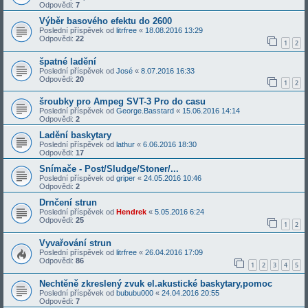
Odpovědi:
7
Výběr basového efektu do 2600
Poslední příspěvek od
litrfree
«
18.08.2016 13:29
Odpovědi:
22
1
2
špatné ladění
Poslední příspěvek od
José
«
8.07.2016 16:33
Odpovědi:
20
1
2
šroubky pro Ampeg SVT-3 Pro do casu
Poslední příspěvek od
George.Basstard
«
15.06.2016 14:14
Odpovědi:
2
Ladění baskytary
Poslední příspěvek od
lathur
«
6.06.2016 18:30
Odpovědi:
17
Snímače - Post/Sludge/Stoner/...
Poslední příspěvek od
griper
«
24.05.2016 10:46
Odpovědi:
2
Drnčení strun
Poslední příspěvek od
Hendrek
«
5.05.2016 6:24
Odpovědi:
25
1
2
Vyvařování strun
Poslední příspěvek od
litrfree
«
26.04.2016 17:09
Odpovědi:
86
1
2
3
4
5
Nechtěně zkreslený zvuk el.akustické baskytary,pomoc
Poslední příspěvek od
bububu000
«
24.04.2016 20:55
Odpovědi:
7