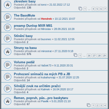
zkresleni basy
Poslední příspěvek od
torst
«
21.02.2022 17:12
Odpovědi:
136
1
4
5
6
7
…
The BassMute
Poslední příspěvek od
Hendrek
«
10.12.2021 10:07
preamp Dunlop MXR M81
Poslední příspěvek od
Miroslav
«
28.09.2021 10:28
Stínění basy
Poslední příspěvek od
bucenec
«
11.02.2021 12:55
Odpovědi:
2
Struny na basu
Poslední příspěvek od
mirostrat
«
27.11.2020 9:18
Odpovědi:
576
1
26
27
28
29
…
Volume pedál
Poslední příspěvek od
Vašek73
«
9.11.2020 20:31
Odpovědi:
2
Prohození snímačů na mých PB a JB
Poslední příspěvek od
kubahurvajz
«
31.07.2020 12:25
Odpovědi:
14
Silnější zvuk na určitém pražci
Poslední příspěvek od
Kalmek
«
16.04.2020 10:17
Odpovědi:
4
Řemen, popruh, pás...pro baskytaru
Poslední příspěvek od
Pawlik
«
5.01.2020 21:10
Odpovědi:
67
1
2
3
4