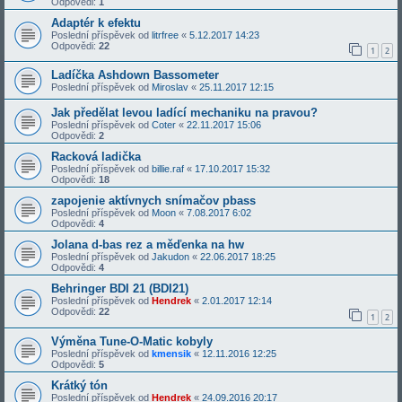
Odpovědi:
1
Adaptér k efektu
Poslední příspěvek od
litrfree
«
5.12.2017 14:23
Odpovědi:
22
1
2
Ladíčka Ashdown Bassometer
Poslední příspěvek od
Miroslav
«
25.11.2017 12:15
Jak předělat levou ladící mechaniku na pravou?
Poslední příspěvek od
Coter
«
22.11.2017 15:06
Odpovědi:
2
Racková ladička
Poslední příspěvek od
billie.raf
«
17.10.2017 15:32
Odpovědi:
18
zapojenie aktívnych snímačov pbass
Poslední příspěvek od
Moon
«
7.08.2017 6:02
Odpovědi:
4
Jolana d-bas rez a měďenka na hw
Poslední příspěvek od
Jakudon
«
22.06.2017 18:25
Odpovědi:
4
Behringer BDI 21 (BDI21)
Poslední příspěvek od
Hendrek
«
2.01.2017 12:14
Odpovědi:
22
1
2
Výměna Tune-O-Matic kobyly
Poslední příspěvek od
kmensik
«
12.11.2016 12:25
Odpovědi:
5
Krátký tón
Poslední příspěvek od
Hendrek
«
24.09.2016 20:17