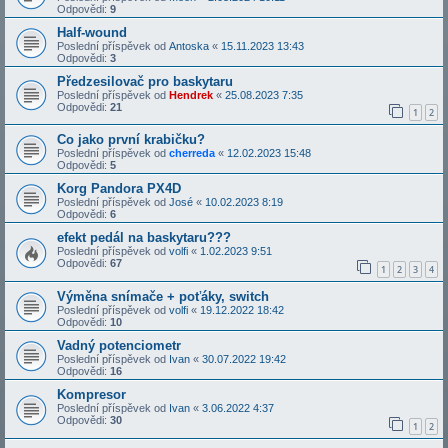
Odpovědi:
9
Half-wound
Poslední příspěvek od
Antoska
«
15.11.2023 13:43
Odpovědi:
3
Předzesilovač pro baskytaru
Poslední příspěvek od
Hendrek
«
25.08.2023 7:35
Odpovědi:
21
1
2
Co jako první krabičku?
Poslední příspěvek od
cherreda
«
12.02.2023 15:48
Odpovědi:
5
Korg Pandora PX4D
Poslední příspěvek od
José
«
10.02.2023 8:19
Odpovědi:
6
efekt pedál na baskytaru???
Poslední příspěvek od
volfi
«
1.02.2023 9:51
Odpovědi:
67
1
2
3
4
Výměna snímače + poťáky, switch
Poslední příspěvek od
volfi
«
19.12.2022 18:42
Odpovědi:
10
Vadný potenciometr
Poslední příspěvek od
Ivan
«
30.07.2022 19:42
Odpovědi:
16
Kompresor
Poslední příspěvek od
Ivan
«
3.06.2022 4:37
Odpovědi:
30
1
2