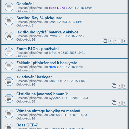
Odstínění
Poslední příspěvek od
Tube Guru
«
22.04.2016 13:04
Odpovědi:
3
Sterling Ray 34 pickguard
Poslední příspěvek od
José
«
20.03.2016 14:45
Odpovědi:
3
jak dlouho vydrží baterka v aktivce
Poslední příspěvek od
Pawlik
«
1.03.2016 22:23
Odpovědi:
66
1
2
3
4
Zoom B1On - používání
Poslední příspěvek od
litrfree
«
28.02.2016 19:01
Odpovědi:
3
Základní příslušenství k baskytaře
Poslední příspěvek od
Nero
«
27.02.2016 10:41
Odpovědi:
3
skladování baskytar
Poslední příspěvek od
Jack31
«
22.11.2015 4:04
Odpovědi:
26
1
2
Čistidlo na javorový hmatník
Poslední příspěvek od
wyytech
«
11.10.2015 16:53
Odpovědi:
38
1
2
Výměna vintage kobylky za masivní
Poslední příspěvek od
kodl258
«
11.10.2015 14:33
Odpovědi:
16
Boss GEB-7
Poslední příspěvek od
Kullda
«
13.08.2015 14:31