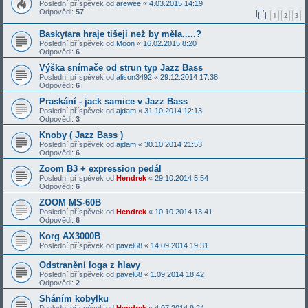
Poslední příspěvek od
arewee
«
4.03.2015 14:19
Odpovědi:
57
1
2
3
Baskytara hraje tišeji než by měla.....?
Poslední příspěvek od
Moon
«
16.02.2015 8:20
Odpovědi:
6
Výška snímače od strun typ Jazz Bass
Poslední příspěvek od
alison3492
«
29.12.2014 17:38
Odpovědi:
6
Praskání - jack samice v Jazz Bass
Poslední příspěvek od
ajdam
«
31.10.2014 12:13
Odpovědi:
3
Knoby ( Jazz Bass )
Poslední příspěvek od
ajdam
«
30.10.2014 21:53
Odpovědi:
6
Zoom B3 + expression pedál
Poslední příspěvek od
Hendrek
«
29.10.2014 5:54
Odpovědi:
6
ZOOM MS-60B
Poslední příspěvek od
Hendrek
«
10.10.2014 13:41
Odpovědi:
6
Korg AX3000B
Poslední příspěvek od
pavel68
«
14.09.2014 19:31
Odstranění loga z hlavy
Poslední příspěvek od
pavel68
«
1.09.2014 18:42
Odpovědi:
2
Sháním kobylku