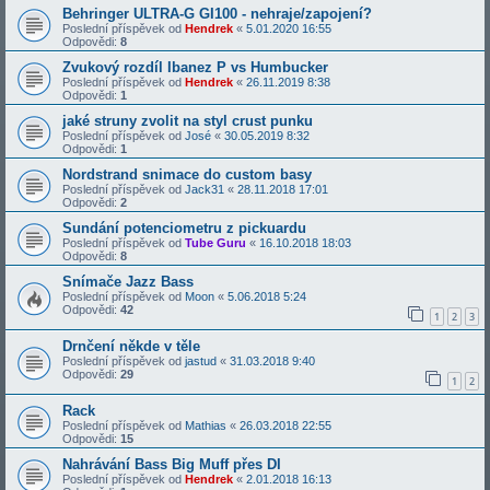
Behringer ULTRA-G GI100 - nehraje/zapojení?
Poslední příspěvek od
Hendrek
«
5.01.2020 16:55
Odpovědi:
8
Zvukový rozdíl Ibanez P vs Humbucker
Poslední příspěvek od
Hendrek
«
26.11.2019 8:38
Odpovědi:
1
jaké struny zvolit na styl crust punku
Poslední příspěvek od
José
«
30.05.2019 8:32
Odpovědi:
1
Nordstrand snimace do custom basy
Poslední příspěvek od
Jack31
«
28.11.2018 17:01
Odpovědi:
2
Sundání potenciometru z pickuardu
Poslední příspěvek od
Tube Guru
«
16.10.2018 18:03
Odpovědi:
8
Snímače Jazz Bass
Poslední příspěvek od
Moon
«
5.06.2018 5:24
Odpovědi:
42
1
2
3
Drnčení někde v těle
Poslední příspěvek od
jastud
«
31.03.2018 9:40
Odpovědi:
29
1
2
Rack
Poslední příspěvek od
Mathias
«
26.03.2018 22:55
Odpovědi:
15
Nahrávání Bass Big Muff přes DI
Poslední příspěvek od
Hendrek
«
2.01.2018 16:13