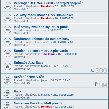
Behringer ULTRA-G GI100 - nehraje/zapojení?
Poslední příspěvek od
Hendrek
«
5.01.2020 16:55
Odpovědi:
8
Zvukový rozdíl Ibanez P vs Humbucker
Poslední příspěvek od
Hendrek
«
26.11.2019 8:38
Odpovědi:
1
jaké struny zvolit na styl crust punku
Poslední příspěvek od
José
«
30.05.2019 8:32
Odpovědi:
1
Nordstrand snimace do custom basy
Poslední příspěvek od
Jack31
«
28.11.2018 17:01
Odpovědi:
2
Sundání potenciometru z pickuardu
Poslední příspěvek od
Tube Guru
«
16.10.2018 18:03
Odpovědi:
8
Snímače Jazz Bass
Poslední příspěvek od
Moon
«
5.06.2018 5:24
Odpovědi:
42
1
2
3
Drnčení někde v těle
Poslední příspěvek od
jastud
«
31.03.2018 9:40
Odpovědi:
29
1
2
Rack
Poslední příspěvek od
Mathias
«
26.03.2018 22:55
Odpovědi:
15
Nahrávání Bass Big Muff přes DI
Poslední příspěvek od
Hendrek
«
2.01.2018 16:13