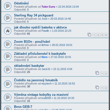
Odstínění
Poslední příspěvek od
Tube Guru
«
22.04.2016 13:04
Odpovědi:
3
Sterling Ray 34 pickguard
Poslední příspěvek od
José
«
20.03.2016 14:45
Odpovědi:
3
jak dlouho vydrží baterka v aktivce
Poslední příspěvek od
Pawlik
«
1.03.2016 22:23
Odpovědi:
66
1
2
3
4
Zoom B1On - používání
Poslední příspěvek od
litrfree
«
28.02.2016 19:01
Odpovědi:
3
Základní příslušenství k baskytaře
Poslední příspěvek od
Nero
«
27.02.2016 10:41
Odpovědi:
3
skladování baskytar
Poslední příspěvek od
Jack31
«
22.11.2015 4:04
Odpovědi:
26
1
2
Čistidlo na javorový hmatník
Poslední příspěvek od
wyytech
«
11.10.2015 16:53
Odpovědi:
38
1
2
Výměna vintage kobylky za masivní
Poslední příspěvek od
kodl258
«
11.10.2015 14:33
Odpovědi:
16
Boss GEB-7
Poslední příspěvek od
Kullda
«
13.08.2015 14:31