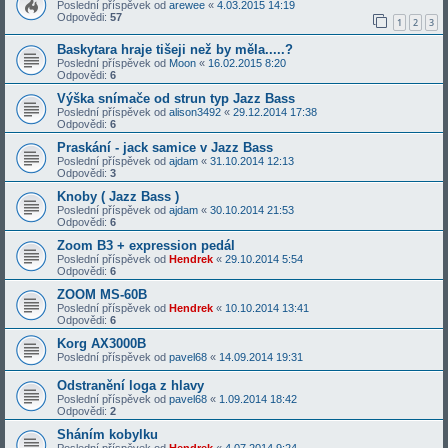
Poslední příspěvek od
arewee
«
4.03.2015 14:19
Odpovědi:
57
1
2
3
Baskytara hraje tišeji než by měla.....?
Poslední příspěvek od
Moon
«
16.02.2015 8:20
Odpovědi:
6
Výška snímače od strun typ Jazz Bass
Poslední příspěvek od
alison3492
«
29.12.2014 17:38
Odpovědi:
6
Praskání - jack samice v Jazz Bass
Poslední příspěvek od
ajdam
«
31.10.2014 12:13
Odpovědi:
3
Knoby ( Jazz Bass )
Poslední příspěvek od
ajdam
«
30.10.2014 21:53
Odpovědi:
6
Zoom B3 + expression pedál
Poslední příspěvek od
Hendrek
«
29.10.2014 5:54
Odpovědi:
6
ZOOM MS-60B
Poslední příspěvek od
Hendrek
«
10.10.2014 13:41
Odpovědi:
6
Korg AX3000B
Poslední příspěvek od
pavel68
«
14.09.2014 19:31
Odstranění loga z hlavy
Poslední příspěvek od
pavel68
«
1.09.2014 18:42
Odpovědi:
2
Sháním kobylku