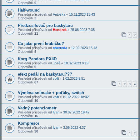
Odpovědi:
9
Half-wound
Poslední příspěvek od
Antoska
«
15.11.2023 13:43
Odpovědi:
3
Předzesilovač pro baskytaru
Poslední příspěvek od
Hendrek
«
25.08.2023 7:35
Odpovědi:
21
1
2
Co jako první krabičku?
Poslední příspěvek od
cherreda
«
12.02.2023 15:48
Odpovědi:
5
Korg Pandora PX4D
Poslední příspěvek od
José
«
10.02.2023 8:19
Odpovědi:
6
efekt pedál na baskytaru???
Poslední příspěvek od
volfi
«
1.02.2023 9:51
Odpovědi:
67
1
2
3
4
Výměna snímače + poťáky, switch
Poslední příspěvek od
volfi
«
19.12.2022 18:42
Odpovědi:
10
Vadný potenciometr
Poslední příspěvek od
Ivan
«
30.07.2022 19:42
Odpovědi:
16
Kompresor
Poslední příspěvek od
Ivan
«
3.06.2022 4:37
Odpovědi:
30
1
2