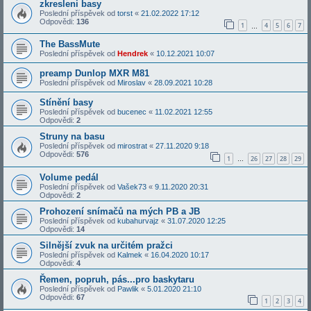
zkresleni basy
Poslední příspěvek od
torst
«
21.02.2022 17:12
Odpovědi:
136
1
4
5
6
7
…
The BassMute
Poslední příspěvek od
Hendrek
«
10.12.2021 10:07
preamp Dunlop MXR M81
Poslední příspěvek od
Miroslav
«
28.09.2021 10:28
Stínění basy
Poslední příspěvek od
bucenec
«
11.02.2021 12:55
Odpovědi:
2
Struny na basu
Poslední příspěvek od
mirostrat
«
27.11.2020 9:18
Odpovědi:
576
1
26
27
28
29
…
Volume pedál
Poslední příspěvek od
Vašek73
«
9.11.2020 20:31
Odpovědi:
2
Prohození snímačů na mých PB a JB
Poslední příspěvek od
kubahurvajz
«
31.07.2020 12:25
Odpovědi:
14
Silnější zvuk na určitém pražci
Poslední příspěvek od
Kalmek
«
16.04.2020 10:17
Odpovědi:
4
Řemen, popruh, pás...pro baskytaru
Poslední příspěvek od
Pawlik
«
5.01.2020 21:10
Odpovědi:
67
1
2
3
4