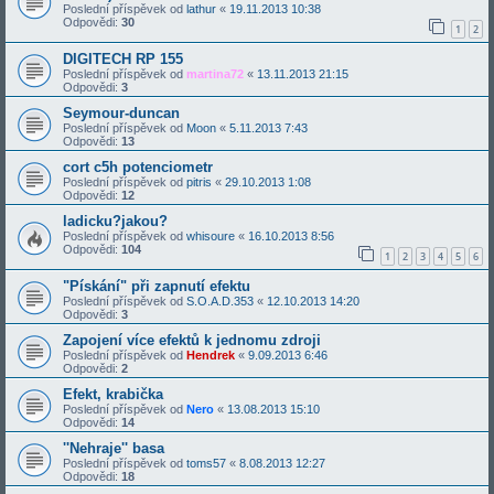
Poslední příspěvek od
lathur
«
19.11.2013 10:38
Odpovědi:
30
1
2
DIGITECH RP 155
Poslední příspěvek od
martina72
«
13.11.2013 21:15
Odpovědi:
3
Seymour-duncan
Poslední příspěvek od
Moon
«
5.11.2013 7:43
Odpovědi:
13
cort c5h potenciometr
Poslední příspěvek od
pitris
«
29.10.2013 1:08
Odpovědi:
12
ladicku?jakou?
Poslední příspěvek od
whisoure
«
16.10.2013 8:56
Odpovědi:
104
1
2
3
4
5
6
"Pískání" při zapnutí efektu
Poslední příspěvek od
S.O.A.D.353
«
12.10.2013 14:20
Odpovědi:
3
Zapojení více efektů k jednomu zdroji
Poslední příspěvek od
Hendrek
«
9.09.2013 6:46
Odpovědi:
2
Efekt, krabička
Poslední příspěvek od
Nero
«
13.08.2013 15:10
Odpovědi:
14
''Nehraje'' basa
Poslední příspěvek od
toms57
«
8.08.2013 12:27
Odpovědi:
18