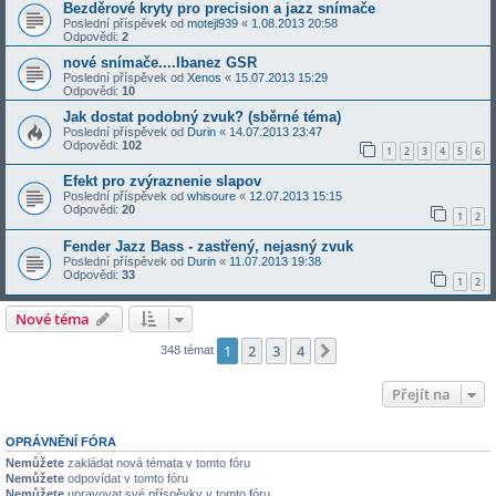
Bezděrové kryty pro precision a jazz snímače
Poslední příspěvek od
motejl939
«
1.08.2013 20:58
Odpovědi:
2
nové snímače....Ibanez GSR
Poslední příspěvek od
Xenos
«
15.07.2013 15:29
Odpovědi:
10
Jak dostat podobný zvuk? (sběrné téma)
Poslední příspěvek od
Durin
«
14.07.2013 23:47
Odpovědi:
102
1
2
3
4
5
6
Efekt pro zvýraznenie slapov
Poslední příspěvek od
whisoure
«
12.07.2013 15:15
Odpovědi:
20
1
2
Fender Jazz Bass - zastřený, nejasný zvuk
Poslední příspěvek od
Durin
«
11.07.2013 19:38
Odpovědi:
33
1
2
Nové téma
1
2
3
4
Další
348 témat
Přejít na
OPRÁVNĚNÍ FÓRA
Nemůžete
zakládat nová témata v tomto fóru
Nemůžete
odpovídat v tomto fóru
Nemůžete
upravovat své příspěvky v tomto fóru