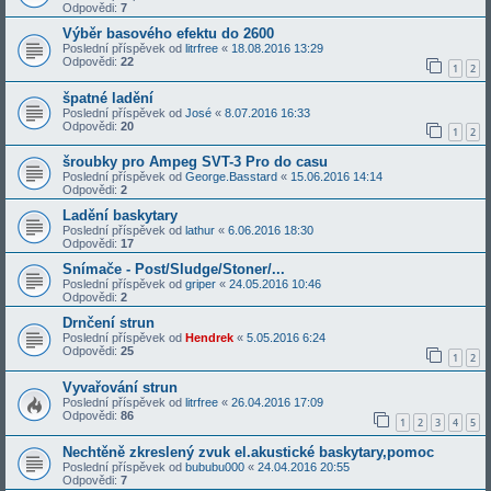
Odpovědi:
7
Výběr basového efektu do 2600
Poslední příspěvek od
litrfree
«
18.08.2016 13:29
Odpovědi:
22
1
2
špatné ladění
Poslední příspěvek od
José
«
8.07.2016 16:33
Odpovědi:
20
1
2
šroubky pro Ampeg SVT-3 Pro do casu
Poslední příspěvek od
George.Basstard
«
15.06.2016 14:14
Odpovědi:
2
Ladění baskytary
Poslední příspěvek od
lathur
«
6.06.2016 18:30
Odpovědi:
17
Snímače - Post/Sludge/Stoner/...
Poslední příspěvek od
griper
«
24.05.2016 10:46
Odpovědi:
2
Drnčení strun
Poslední příspěvek od
Hendrek
«
5.05.2016 6:24
Odpovědi:
25
1
2
Vyvařování strun
Poslední příspěvek od
litrfree
«
26.04.2016 17:09
Odpovědi:
86
1
2
3
4
5
Nechtěně zkreslený zvuk el.akustické baskytary,pomoc
Poslední příspěvek od
bububu000
«
24.04.2016 20:55
Odpovědi:
7