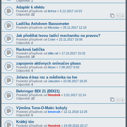
Odpovědi:
1
Adaptér k efektu
Poslední příspěvek od
litrfree
«
5.12.2017 14:23
Odpovědi:
22
1
2
Ladíčka Ashdown Bassometer
Poslední příspěvek od
Miroslav
«
25.11.2017 12:15
Jak předělat levou ladící mechaniku na pravou?
Poslední příspěvek od
Coter
«
22.11.2017 15:06
Odpovědi:
2
Racková ladička
Poslední příspěvek od
billie.raf
«
17.10.2017 15:32
Odpovědi:
18
zapojenie aktívnych snímačov pbass
Poslední příspěvek od
Moon
«
7.08.2017 6:02
Odpovědi:
4
Jolana d-bas rez a měďenka na hw
Poslední příspěvek od
Jakudon
«
22.06.2017 18:25
Odpovědi:
4
Behringer BDI 21 (BDI21)
Poslední příspěvek od
Hendrek
«
2.01.2017 12:14
Odpovědi:
22
1
2
Výměna Tune-O-Matic kobyly
Poslední příspěvek od
kmensik
«
12.11.2016 12:25
Odpovědi:
5
Krátký tón
Poslední příspěvek od
Hendrek
«
24.09.2016 20:17