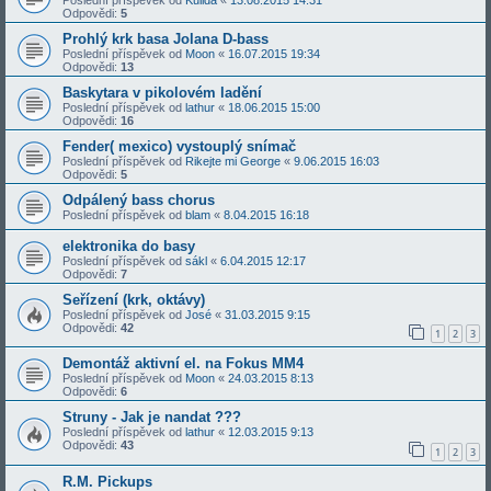
Odpovědi:
5
Prohlý krk basa Jolana D-bass
Poslední příspěvek od
Moon
«
16.07.2015 19:34
Odpovědi:
13
Baskytara v pikolovém ladění
Poslední příspěvek od
lathur
«
18.06.2015 15:00
Odpovědi:
16
Fender( mexico) vystouplý snímač
Poslední příspěvek od
Rikejte mi George
«
9.06.2015 16:03
Odpovědi:
5
Odpálený bass chorus
Poslední příspěvek od
blam
«
8.04.2015 16:18
elektronika do basy
Poslední příspěvek od
sákl
«
6.04.2015 12:17
Odpovědi:
7
Seřízení (krk, oktávy)
Poslední příspěvek od
José
«
31.03.2015 9:15
Odpovědi:
42
1
2
3
Demontáž aktivní el. na Fokus MM4
Poslední příspěvek od
Moon
«
24.03.2015 8:13
Odpovědi:
6
Struny - Jak je nandat ???
Poslední příspěvek od
lathur
«
12.03.2015 9:13
Odpovědi:
43
1
2
3
R.M. Pickups