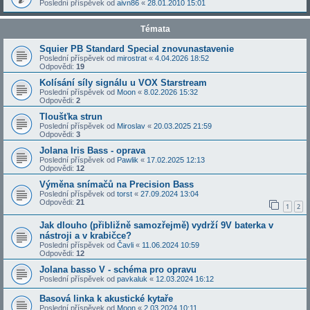
Poslední příspěvek od
aivn86
«
28.01.2010 15:01
Témata
Squier PB Standard Special znovunastavenie
Poslední příspěvek od
mirostrat
«
4.04.2026 18:52
Odpovědi:
19
Kolísání síly signálu u VOX Starstream
Poslední příspěvek od
Moon
«
8.02.2026 15:32
Odpovědi:
2
Tloušťka strun
Poslední příspěvek od
Miroslav
«
20.03.2025 21:59
Odpovědi:
3
Jolana Iris Bass - oprava
Poslední příspěvek od
Pawlik
«
17.02.2025 12:13
Odpovědi:
12
Výměna snímačů na Precision Bass
Poslední příspěvek od
torst
«
27.09.2024 13:04
Odpovědi:
21
1
2
Jak dlouho (přibližně samozřejmě) vydrží 9V baterka v
nástroji a v krabičce?
Poslední příspěvek od
Čavli
«
11.06.2024 10:59
Odpovědi:
12
Jolana basso V - schéma pro opravu
Poslední příspěvek od
pavkaluk
«
12.03.2024 16:12
Basová linka k akustické kytaře
Poslední příspěvek od
Moon
«
2.03.2024 10:11