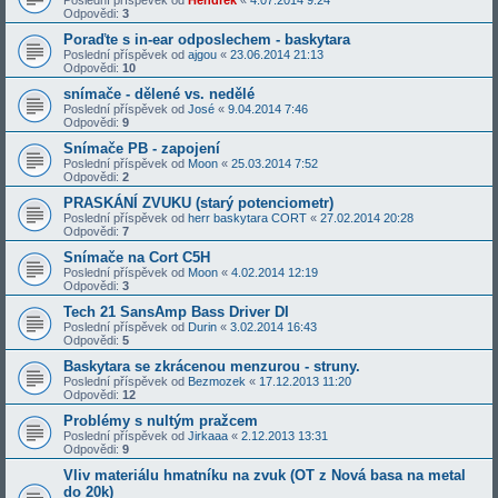
Poslední příspěvek od
Hendrek
«
4.07.2014 9:24
Odpovědi:
3
Poraďte s in-ear odposlechem - baskytara
Poslední příspěvek od
ajgou
«
23.06.2014 21:13
Odpovědi:
10
snímače - dělené vs. nedělé
Poslední příspěvek od
José
«
9.04.2014 7:46
Odpovědi:
9
Snímače PB - zapojení
Poslední příspěvek od
Moon
«
25.03.2014 7:52
Odpovědi:
2
PRASKÁNÍ ZVUKU (starý potenciometr)
Poslední příspěvek od
herr baskytara CORT
«
27.02.2014 20:28
Odpovědi:
7
Snímače na Cort C5H
Poslední příspěvek od
Moon
«
4.02.2014 12:19
Odpovědi:
3
Tech 21 SansAmp Bass Driver DI
Poslední příspěvek od
Durin
«
3.02.2014 16:43
Odpovědi:
5
Baskytara se zkrácenou menzurou - struny.
Poslední příspěvek od
Bezmozek
«
17.12.2013 11:20
Odpovědi:
12
Problémy s nultým pražcem
Poslední příspěvek od
Jirkaaa
«
2.12.2013 13:31
Odpovědi:
9
Vliv materiálu hmatníku na zvuk (OT z Nová basa na metal
do 20k)