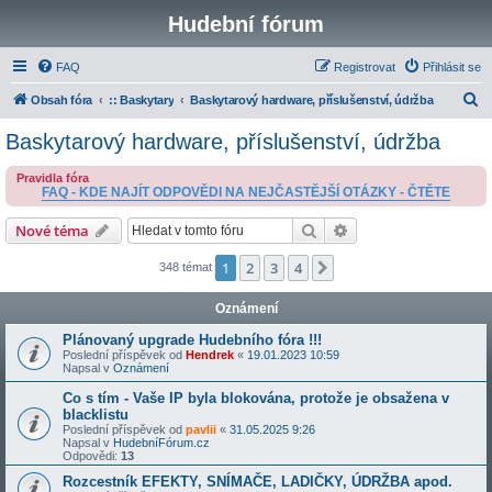
Hudební fórum
FAQ
Registrovat
Přihlásit se
H
Obsah fóra
:: Baskytary
Baskytarový hardware, příslušenství, údržba
l
Baskytarový hardware, příslušenství, údržba
e
Pravidla fóra
d
FAQ - KDE NAJÍT ODPOVĚDI NA NEJČASTĚJŠÍ OTÁZKY - ČTĚTE
a
Hledat
Pokročilé hledání
Nové téma
t
1
2
3
4
Další
348 témat
Oznámení
Plánovaný upgrade Hudebního fóra !!!
Poslední příspěvek od
Hendrek
«
19.01.2023 10:59
Napsal v
Oznámení
Co s tím - Vaše IP byla blokována, protože je obsažena v
blacklistu
Poslední příspěvek od
pavlii
«
31.05.2025 9:26
Napsal v
HudebníFórum.cz
Odpovědi:
13
Rozcestník EFEKTY, SNÍMAČE, LADIČKY, ÚDRŽBA apod.