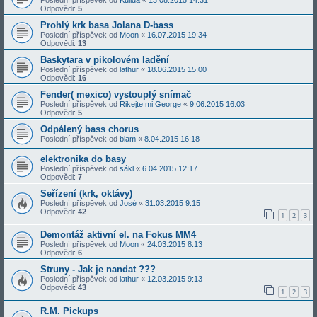
Odpovědi:
5
Prohlý krk basa Jolana D-bass
Poslední příspěvek od
Moon
«
16.07.2015 19:34
Odpovědi:
13
Baskytara v pikolovém ladění
Poslední příspěvek od
lathur
«
18.06.2015 15:00
Odpovědi:
16
Fender( mexico) vystouplý snímač
Poslední příspěvek od
Rikejte mi George
«
9.06.2015 16:03
Odpovědi:
5
Odpálený bass chorus
Poslední příspěvek od
blam
«
8.04.2015 16:18
elektronika do basy
Poslední příspěvek od
sákl
«
6.04.2015 12:17
Odpovědi:
7
Seřízení (krk, oktávy)
Poslední příspěvek od
José
«
31.03.2015 9:15
Odpovědi:
42
1
2
3
Demontáž aktivní el. na Fokus MM4
Poslední příspěvek od
Moon
«
24.03.2015 8:13
Odpovědi:
6
Struny - Jak je nandat ???
Poslední příspěvek od
lathur
«
12.03.2015 9:13
Odpovědi:
43
1
2
3
R.M. Pickups