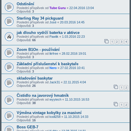
Odstínění
Poslední příspěvek od
Tube Guru
«
22.04.2016 13:04
Odpovědi:
3
Sterling Ray 34 pickguard
Poslední příspěvek od
José
«
20.03.2016 14:45
Odpovědi:
3
jak dlouho vydrží baterka v aktivce
Poslední příspěvek od
Pawlik
«
1.03.2016 22:23
Odpovědi:
66
1
2
3
4
Zoom B1On - používání
Poslední příspěvek od
litrfree
«
28.02.2016 19:01
Odpovědi:
3
Základní příslušenství k baskytaře
Poslední příspěvek od
Nero
«
27.02.2016 10:41
Odpovědi:
3
skladování baskytar
Poslední příspěvek od
Jack31
«
22.11.2015 4:04
Odpovědi:
26
1
2
Čistidlo na javorový hmatník
Poslední příspěvek od
wyytech
«
11.10.2015 16:53
Odpovědi:
38
1
2
Výměna vintage kobylky za masivní
Poslední příspěvek od
kodl258
«
11.10.2015 14:33
Odpovědi:
16
Boss GEB-7
Poslední příspěvek od
Kullda
«
13.08.2015 14:31