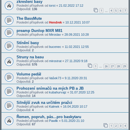
zkresleni basy
Poslední příspěvek od
torst
«
21.02.2022 17:12
Odpovědi:
136
1
4
5
6
7
…
The BassMute
Poslední příspěvek od
Hendrek
«
10.12.2021 10:07
preamp Dunlop MXR M81
Poslední příspěvek od
Miroslav
«
28.09.2021 10:28
Stínění basy
Poslední příspěvek od
bucenec
«
11.02.2021 12:55
Odpovědi:
2
Struny na basu
Poslední příspěvek od
mirostrat
«
27.11.2020 9:18
Odpovědi:
576
1
26
27
28
29
…
Volume pedál
Poslední příspěvek od
Vašek73
«
9.11.2020 20:31
Odpovědi:
2
Prohození snímačů na mých PB a JB
Poslední příspěvek od
kubahurvajz
«
31.07.2020 12:25
Odpovědi:
14
Silnější zvuk na určitém pražci
Poslední příspěvek od
Kalmek
«
16.04.2020 10:17
Odpovědi:
4
Řemen, popruh, pás...pro baskytaru
Poslední příspěvek od
Pawlik
«
5.01.2020 21:10
Odpovědi:
67
1
2
3
4