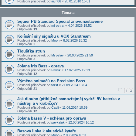
Poslední příspěvek od
aivn86
«
28.01.2010 15:01
Témata
Squier PB Standard Special znovunastavenie
Poslední příspěvek od
mirostrat
«
4.04.2026 18:52
Odpovědi:
19
Kolísání síly signálu u VOX Starstream
Poslední příspěvek od
Moon
«
8.02.2026 15:32
Odpovědi:
2
Tloušťka strun
Poslední příspěvek od
Miroslav
«
20.03.2025 21:59
Odpovědi:
3
Jolana Iris Bass - oprava
Poslední příspěvek od
Pawlik
«
17.02.2025 12:13
Odpovědi:
12
Výměna snímačů na Precision Bass
Poslední příspěvek od
torst
«
27.09.2024 13:04
Odpovědi:
21
1
2
Jak dlouho (přibližně samozřejmě) vydrží 9V baterka v
nástroji a v krabičce?
Poslední příspěvek od
Čavli
«
11.06.2024 10:59
Odpovědi:
12
Jolana basso V - schéma pro opravu
Poslední příspěvek od
pavkaluk
«
12.03.2024 16:12
Basová linka k akustické kytaře
Poslední příspěvek od
Moon
«
2.03.2024 10:11