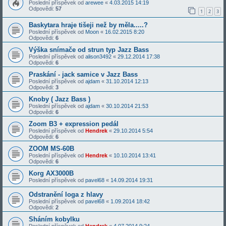
Poslední příspěvek od
arewee
«
4.03.2015 14:19
Odpovědi:
57
1
2
3
Baskytara hraje tišeji než by měla.....?
Poslední příspěvek od
Moon
«
16.02.2015 8:20
Odpovědi:
6
Výška snímače od strun typ Jazz Bass
Poslední příspěvek od
alison3492
«
29.12.2014 17:38
Odpovědi:
6
Praskání - jack samice v Jazz Bass
Poslední příspěvek od
ajdam
«
31.10.2014 12:13
Odpovědi:
3
Knoby ( Jazz Bass )
Poslední příspěvek od
ajdam
«
30.10.2014 21:53
Odpovědi:
6
Zoom B3 + expression pedál
Poslední příspěvek od
Hendrek
«
29.10.2014 5:54
Odpovědi:
6
ZOOM MS-60B
Poslední příspěvek od
Hendrek
«
10.10.2014 13:41
Odpovědi:
6
Korg AX3000B
Poslední příspěvek od
pavel68
«
14.09.2014 19:31
Odstranění loga z hlavy
Poslední příspěvek od
pavel68
«
1.09.2014 18:42
Odpovědi:
2
Sháním kobylku