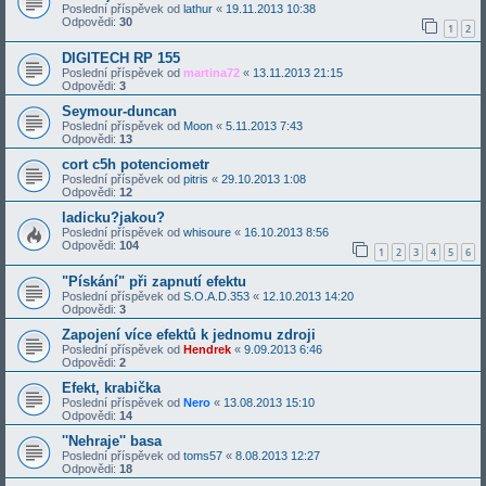
Poslední příspěvek od
lathur
«
19.11.2013 10:38
Odpovědi:
30
1
2
DIGITECH RP 155
Poslední příspěvek od
martina72
«
13.11.2013 21:15
Odpovědi:
3
Seymour-duncan
Poslední příspěvek od
Moon
«
5.11.2013 7:43
Odpovědi:
13
cort c5h potenciometr
Poslední příspěvek od
pitris
«
29.10.2013 1:08
Odpovědi:
12
ladicku?jakou?
Poslední příspěvek od
whisoure
«
16.10.2013 8:56
Odpovědi:
104
1
2
3
4
5
6
"Pískání" při zapnutí efektu
Poslední příspěvek od
S.O.A.D.353
«
12.10.2013 14:20
Odpovědi:
3
Zapojení více efektů k jednomu zdroji
Poslední příspěvek od
Hendrek
«
9.09.2013 6:46
Odpovědi:
2
Efekt, krabička
Poslední příspěvek od
Nero
«
13.08.2013 15:10
Odpovědi:
14
''Nehraje'' basa
Poslední příspěvek od
toms57
«
8.08.2013 12:27
Odpovědi:
18