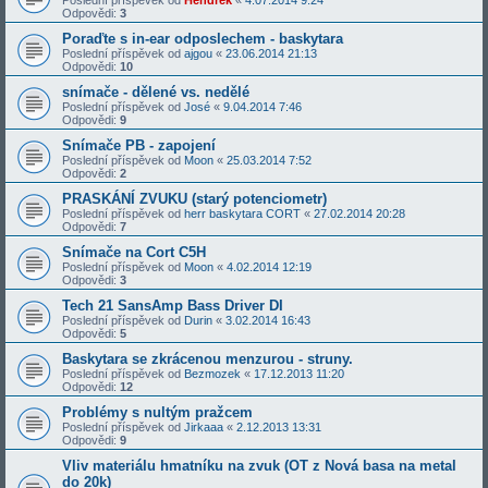
Poslední příspěvek od
Hendrek
«
4.07.2014 9:24
Odpovědi:
3
Poraďte s in-ear odposlechem - baskytara
Poslední příspěvek od
ajgou
«
23.06.2014 21:13
Odpovědi:
10
snímače - dělené vs. nedělé
Poslední příspěvek od
José
«
9.04.2014 7:46
Odpovědi:
9
Snímače PB - zapojení
Poslední příspěvek od
Moon
«
25.03.2014 7:52
Odpovědi:
2
PRASKÁNÍ ZVUKU (starý potenciometr)
Poslední příspěvek od
herr baskytara CORT
«
27.02.2014 20:28
Odpovědi:
7
Snímače na Cort C5H
Poslední příspěvek od
Moon
«
4.02.2014 12:19
Odpovědi:
3
Tech 21 SansAmp Bass Driver DI
Poslední příspěvek od
Durin
«
3.02.2014 16:43
Odpovědi:
5
Baskytara se zkrácenou menzurou - struny.
Poslední příspěvek od
Bezmozek
«
17.12.2013 11:20
Odpovědi:
12
Problémy s nultým pražcem
Poslední příspěvek od
Jirkaaa
«
2.12.2013 13:31
Odpovědi:
9
Vliv materiálu hmatníku na zvuk (OT z Nová basa na metal
do 20k)