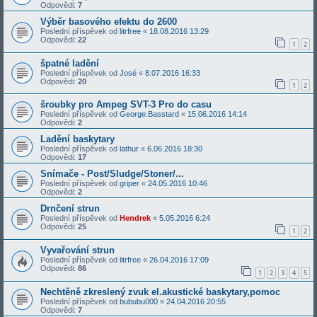
Odpovědi:
7
Výběr basového efektu do 2600
Poslední příspěvek od
litrfree
«
18.08.2016 13:29
Odpovědi:
22
1
2
špatné ladění
Poslední příspěvek od
José
«
8.07.2016 16:33
Odpovědi:
20
1
2
šroubky pro Ampeg SVT-3 Pro do casu
Poslední příspěvek od
George.Basstard
«
15.06.2016 14:14
Odpovědi:
2
Ladění baskytary
Poslední příspěvek od
lathur
«
6.06.2016 18:30
Odpovědi:
17
Snímače - Post/Sludge/Stoner/...
Poslední příspěvek od
griper
«
24.05.2016 10:46
Odpovědi:
2
Drnčení strun
Poslední příspěvek od
Hendrek
«
5.05.2016 6:24
Odpovědi:
25
1
2
Vyvařování strun
Poslední příspěvek od
litrfree
«
26.04.2016 17:09
Odpovědi:
86
1
2
3
4
5
Nechtěně zkreslený zvuk el.akustické baskytary,pomoc
Poslední příspěvek od
bububu000
«
24.04.2016 20:55
Odpovědi:
7