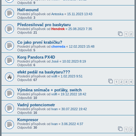
Odpovědi:
9
Half-wound
Poslední příspěvek od
Antoska
«
15.11.2023 13:43
Odpovědi:
3
Předzesilovač pro baskytaru
Poslední příspěvek od
Hendrek
«
25.08.2023 7:35
Odpovědi:
21
1
2
Co jako první krabičku?
Poslední příspěvek od
cherreda
«
12.02.2023 15:48
Odpovědi:
5
Korg Pandora PX4D
Poslední příspěvek od
José
«
10.02.2023 8:19
Odpovědi:
6
efekt pedál na baskytaru???
Poslední příspěvek od
volfi
«
1.02.2023 9:51
Odpovědi:
67
1
2
3
4
Výměna snímače + poťáky, switch
Poslední příspěvek od
volfi
«
19.12.2022 18:42
Odpovědi:
10
Vadný potenciometr
Poslední příspěvek od
Ivan
«
30.07.2022 19:42
Odpovědi:
16
Kompresor
Poslední příspěvek od
Ivan
«
3.06.2022 4:37
Odpovědi:
30
1
2