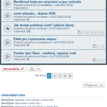
Bezděrové kryty pro precision a jazz snímače
Poslední příspěvek od
motejl939
«
1.08.2013 20:58
Odpovědi:
2
nové snímače....Ibanez GSR
Poslední příspěvek od
Xenos
«
15.07.2013 15:29
Odpovědi:
10
Jak dostat podobný zvuk? (sběrné téma)
Poslední příspěvek od
Durin
«
14.07.2013 23:47
Odpovědi:
102
1
2
3
4
5
6
Efekt pro zvýraznenie slapov
Poslední příspěvek od
whisoure
«
12.07.2013 15:15
Odpovědi:
20
1
2
Fender Jazz Bass - zastřený, nejasný zvuk
Poslední příspěvek od
Durin
«
11.07.2013 19:38
Odpovědi:
33
1
2
Nové téma
1
2
3
4
Další
348 témat
Přejít na
OPRÁVNĚNÍ FÓRA
Nemůžete
zakládat nová témata v tomto fóru
Nemůžete
odpovídat v tomto fóru
Nemůžete
upravovat své příspěvky v tomto fóru