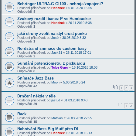
Behringer ULTRA-G GI100 - nehraje/zapojení?
Poslední příspěvek od
Hendrek
«
5.01.2020 16:55
Odpovědi:
8
Zvukový rozdíl Ibanez P vs Humbucker
Poslední příspěvek od
Hendrek
«
26.11.2019 8:38
Odpovědi:
1
jaké struny zvolit na styl crust punku
Poslední příspěvek od
José
«
30.05.2019 8:32
Odpovědi:
1
Nordstrand snimace do custom basy
Poslední příspěvek od
Jack31
«
28.11.2018 17:01
Odpovědi:
2
Sundání potenciometru z pickuardu
Poslední příspěvek od
Tube Guru
«
16.10.2018 18:03
Odpovědi:
8
Snímače Jazz Bass
Poslední příspěvek od
Moon
«
5.06.2018 5:24
Odpovědi:
42
1
2
3
Drnčení někde v těle
Poslední příspěvek od
jastud
«
31.03.2018 9:40
Odpovědi:
29
1
2
Rack
Poslední příspěvek od
Mathias
«
26.03.2018 22:55
Odpovědi:
15
Nahrávání Bass Big Muff přes DI
Poslední příspěvek od
Hendrek
«
2.01.2018 16:13