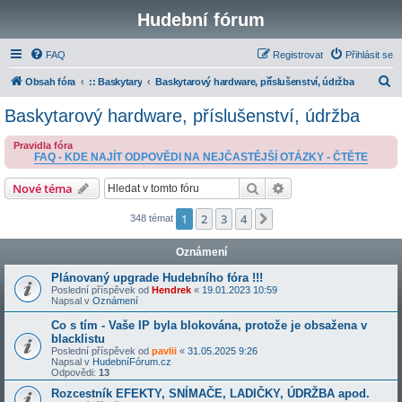
Hudební fórum
FAQ
Registrovat
Přihlásit se
H
Obsah fóra
:: Baskytary
Baskytarový hardware, příslušenství, údržba
l
Baskytarový hardware, příslušenství, údržba
e
Pravidla fóra
d
FAQ - KDE NAJÍT ODPOVĚDI NA NEJČASTĚJŠÍ OTÁZKY - ČTĚTE
a
Hledat
Pokročilé hledání
Nové téma
t
1
2
3
4
Další
348 témat
Oznámení
Plánovaný upgrade Hudebního fóra !!!
Poslední příspěvek od
Hendrek
«
19.01.2023 10:59
Napsal v
Oznámení
Co s tím - Vaše IP byla blokována, protože je obsažena v
blacklistu
Poslední příspěvek od
pavlii
«
31.05.2025 9:26
Napsal v
HudebníFórum.cz
Odpovědi:
13
Rozcestník EFEKTY, SNÍMAČE, LADIČKY, ÚDRŽBA apod.