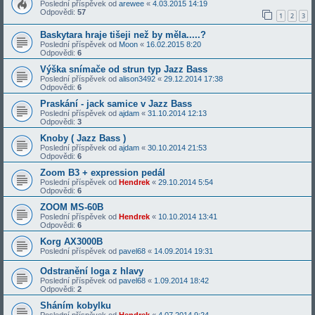
Poslední příspěvek od
arewee
«
4.03.2015 14:19
Odpovědi:
57
1
2
3
Baskytara hraje tišeji než by měla.....?
Poslední příspěvek od
Moon
«
16.02.2015 8:20
Odpovědi:
6
Výška snímače od strun typ Jazz Bass
Poslední příspěvek od
alison3492
«
29.12.2014 17:38
Odpovědi:
6
Praskání - jack samice v Jazz Bass
Poslední příspěvek od
ajdam
«
31.10.2014 12:13
Odpovědi:
3
Knoby ( Jazz Bass )
Poslední příspěvek od
ajdam
«
30.10.2014 21:53
Odpovědi:
6
Zoom B3 + expression pedál
Poslední příspěvek od
Hendrek
«
29.10.2014 5:54
Odpovědi:
6
ZOOM MS-60B
Poslední příspěvek od
Hendrek
«
10.10.2014 13:41
Odpovědi:
6
Korg AX3000B
Poslední příspěvek od
pavel68
«
14.09.2014 19:31
Odstranění loga z hlavy
Poslední příspěvek od
pavel68
«
1.09.2014 18:42
Odpovědi:
2
Sháním kobylku