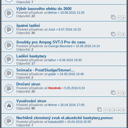
Odpovědi:
7
Výběr basového efektu do 2600
Poslední příspěvek od
litrfree
«
18.08.2016 13:29
Odpovědi:
22
1
2
špatné ladění
Poslední příspěvek od
José
«
8.07.2016 16:33
Odpovědi:
20
1
2
šroubky pro Ampeg SVT-3 Pro do casu
Poslední příspěvek od
George.Basstard
«
15.06.2016 14:14
Odpovědi:
2
Ladění baskytary
Poslední příspěvek od
lathur
«
6.06.2016 18:30
Odpovědi:
17
Snímače - Post/Sludge/Stoner/...
Poslední příspěvek od
griper
«
24.05.2016 10:46
Odpovědi:
2
Drnčení strun
Poslední příspěvek od
Hendrek
«
5.05.2016 6:24
Odpovědi:
25
1
2
Vyvařování strun
Poslední příspěvek od
litrfree
«
26.04.2016 17:09
Odpovědi:
86
1
2
3
4
5
Nechtěně zkreslený zvuk el.akustické baskytary,pomoc
Poslední příspěvek od
bububu000
«
24.04.2016 20:55
Odpovědi:
7