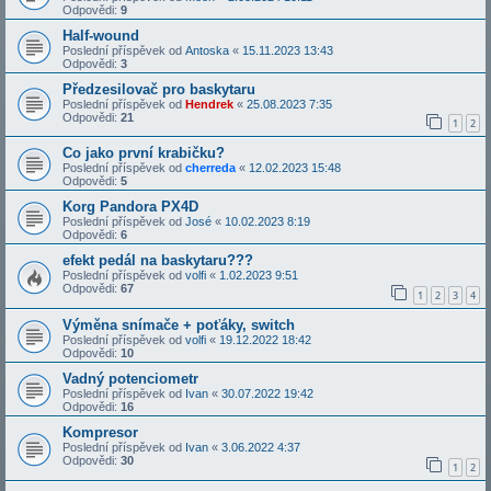
Odpovědi:
9
Half-wound
Poslední příspěvek od
Antoska
«
15.11.2023 13:43
Odpovědi:
3
Předzesilovač pro baskytaru
Poslední příspěvek od
Hendrek
«
25.08.2023 7:35
Odpovědi:
21
1
2
Co jako první krabičku?
Poslední příspěvek od
cherreda
«
12.02.2023 15:48
Odpovědi:
5
Korg Pandora PX4D
Poslední příspěvek od
José
«
10.02.2023 8:19
Odpovědi:
6
efekt pedál na baskytaru???
Poslední příspěvek od
volfi
«
1.02.2023 9:51
Odpovědi:
67
1
2
3
4
Výměna snímače + poťáky, switch
Poslední příspěvek od
volfi
«
19.12.2022 18:42
Odpovědi:
10
Vadný potenciometr
Poslední příspěvek od
Ivan
«
30.07.2022 19:42
Odpovědi:
16
Kompresor
Poslední příspěvek od
Ivan
«
3.06.2022 4:37
Odpovědi:
30
1
2