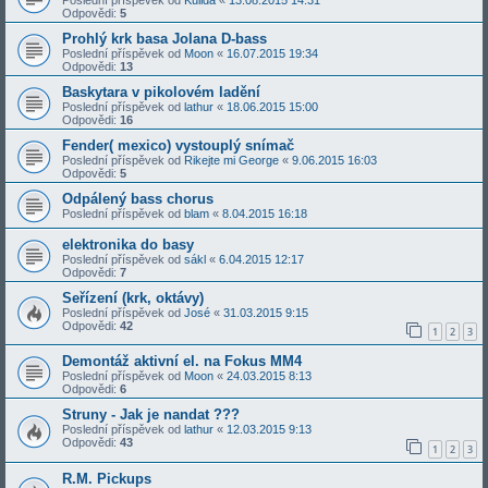
Odpovědi:
5
Prohlý krk basa Jolana D-bass
Poslední příspěvek od
Moon
«
16.07.2015 19:34
Odpovědi:
13
Baskytara v pikolovém ladění
Poslední příspěvek od
lathur
«
18.06.2015 15:00
Odpovědi:
16
Fender( mexico) vystouplý snímač
Poslední příspěvek od
Rikejte mi George
«
9.06.2015 16:03
Odpovědi:
5
Odpálený bass chorus
Poslední příspěvek od
blam
«
8.04.2015 16:18
elektronika do basy
Poslední příspěvek od
sákl
«
6.04.2015 12:17
Odpovědi:
7
Seřízení (krk, oktávy)
Poslední příspěvek od
José
«
31.03.2015 9:15
Odpovědi:
42
1
2
3
Demontáž aktivní el. na Fokus MM4
Poslední příspěvek od
Moon
«
24.03.2015 8:13
Odpovědi:
6
Struny - Jak je nandat ???
Poslední příspěvek od
lathur
«
12.03.2015 9:13
Odpovědi:
43
1
2
3
R.M. Pickups