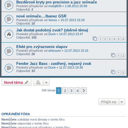
Bezděrové kryty pro precision a jazz snímače
Poslední příspěvek od
motejl939
«
1.08.2013 20:58
Odpovědi:
2
nové snímače....Ibanez GSR
Poslední příspěvek od
Xenos
«
15.07.2013 15:29
Odpovědi:
10
Jak dostat podobný zvuk? (sběrné téma)
Poslední příspěvek od
Durin
«
14.07.2013 23:47
Odpovědi:
102
1
2
3
4
5
6
Efekt pro zvýraznenie slapov
Poslední příspěvek od
whisoure
«
12.07.2013 15:15
Odpovědi:
20
1
2
Fender Jazz Bass - zastřený, nejasný zvuk
Poslední příspěvek od
Durin
«
11.07.2013 19:38
Odpovědi:
33
1
2
Nové téma
1
2
3
4
Další
348 témat
Přejít na
OPRÁVNĚNÍ FÓRA
Nemůžete
zakládat nová témata v tomto fóru
Nemůžete
odpovídat v tomto fóru
Nemůžete
upravovat své příspěvky v tomto fóru