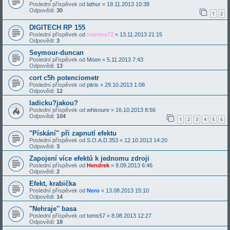
Poslední příspěvek od
lathur
«
19.11.2013 10:38
Odpovědi:
30
1
2
DIGITECH RP 155
Poslední příspěvek od
martina72
«
13.11.2013 21:15
Odpovědi:
3
Seymour-duncan
Poslední příspěvek od
Moon
«
5.11.2013 7:43
Odpovědi:
13
cort c5h potenciometr
Poslední příspěvek od
pitris
«
29.10.2013 1:08
Odpovědi:
12
ladicku?jakou?
Poslední příspěvek od
whisoure
«
16.10.2013 8:56
Odpovědi:
104
1
2
3
4
5
6
"Pískání" při zapnutí efektu
Poslední příspěvek od
S.O.A.D.353
«
12.10.2013 14:20
Odpovědi:
3
Zapojení více efektů k jednomu zdroji
Poslední příspěvek od
Hendrek
«
9.09.2013 6:46
Odpovědi:
2
Efekt, krabička
Poslední příspěvek od
Nero
«
13.08.2013 15:10
Odpovědi:
14
''Nehraje'' basa
Poslední příspěvek od
toms57
«
8.08.2013 12:27
Odpovědi:
18