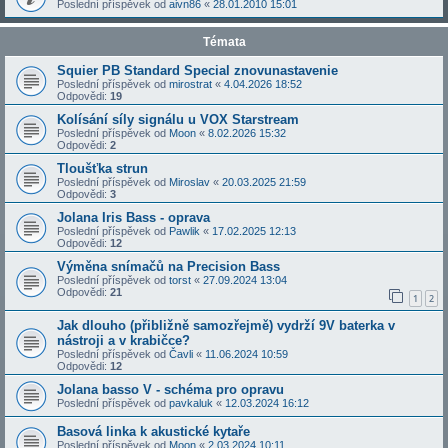
Poslední příspěvek od
aivn86
«
28.01.2010 15:01
Témata
Squier PB Standard Special znovunastavenie
Poslední příspěvek od
mirostrat
«
4.04.2026 18:52
Odpovědi:
19
Kolísání síly signálu u VOX Starstream
Poslední příspěvek od
Moon
«
8.02.2026 15:32
Odpovědi:
2
Tloušťka strun
Poslední příspěvek od
Miroslav
«
20.03.2025 21:59
Odpovědi:
3
Jolana Iris Bass - oprava
Poslední příspěvek od
Pawlik
«
17.02.2025 12:13
Odpovědi:
12
Výměna snímačů na Precision Bass
Poslední příspěvek od
torst
«
27.09.2024 13:04
Odpovědi:
21
1
2
Jak dlouho (přibližně samozřejmě) vydrží 9V baterka v
nástroji a v krabičce?
Poslední příspěvek od
Čavli
«
11.06.2024 10:59
Odpovědi:
12
Jolana basso V - schéma pro opravu
Poslední příspěvek od
pavkaluk
«
12.03.2024 16:12
Basová linka k akustické kytaře
Poslední příspěvek od
Moon
«
2.03.2024 10:11