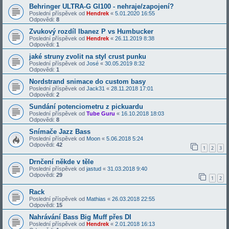
Behringer ULTRA-G GI100 - nehraje/zapojení?
Poslední příspěvek od
Hendrek
«
5.01.2020 16:55
Odpovědi:
8
Zvukový rozdíl Ibanez P vs Humbucker
Poslední příspěvek od
Hendrek
«
26.11.2019 8:38
Odpovědi:
1
jaké struny zvolit na styl crust punku
Poslední příspěvek od
José
«
30.05.2019 8:32
Odpovědi:
1
Nordstrand snimace do custom basy
Poslední příspěvek od
Jack31
«
28.11.2018 17:01
Odpovědi:
2
Sundání potenciometru z pickuardu
Poslední příspěvek od
Tube Guru
«
16.10.2018 18:03
Odpovědi:
8
Snímače Jazz Bass
Poslední příspěvek od
Moon
«
5.06.2018 5:24
Odpovědi:
42
1
2
3
Drnčení někde v těle
Poslední příspěvek od
jastud
«
31.03.2018 9:40
Odpovědi:
29
1
2
Rack
Poslední příspěvek od
Mathias
«
26.03.2018 22:55
Odpovědi:
15
Nahrávání Bass Big Muff přes DI
Poslední příspěvek od
Hendrek
«
2.01.2018 16:13