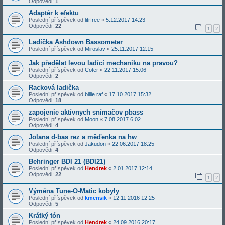
Odpovědi:
1
Adaptér k efektu
Poslední příspěvek od
litrfree
«
5.12.2017 14:23
Odpovědi:
22
1
2
Ladíčka Ashdown Bassometer
Poslední příspěvek od
Miroslav
«
25.11.2017 12:15
Jak předělat levou ladící mechaniku na pravou?
Poslední příspěvek od
Coter
«
22.11.2017 15:06
Odpovědi:
2
Racková ladička
Poslední příspěvek od
billie.raf
«
17.10.2017 15:32
Odpovědi:
18
zapojenie aktívnych snímačov pbass
Poslední příspěvek od
Moon
«
7.08.2017 6:02
Odpovědi:
4
Jolana d-bas rez a měďenka na hw
Poslední příspěvek od
Jakudon
«
22.06.2017 18:25
Odpovědi:
4
Behringer BDI 21 (BDI21)
Poslední příspěvek od
Hendrek
«
2.01.2017 12:14
Odpovědi:
22
1
2
Výměna Tune-O-Matic kobyly
Poslední příspěvek od
kmensik
«
12.11.2016 12:25
Odpovědi:
5
Krátký tón
Poslední příspěvek od
Hendrek
«
24.09.2016 20:17