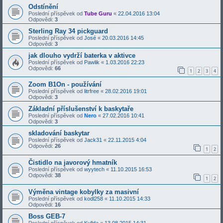
Odstínění
Poslední příspěvek od
Tube Guru
«
22.04.2016 13:04
Odpovědi:
3
Sterling Ray 34 pickguard
Poslední příspěvek od
José
«
20.03.2016 14:45
Odpovědi:
3
jak dlouho vydrží baterka v aktivce
Poslední příspěvek od
Pawlik
«
1.03.2016 22:23
Odpovědi:
66
1
2
3
4
Zoom B1On - používání
Poslední příspěvek od
litrfree
«
28.02.2016 19:01
Odpovědi:
3
Základní příslušenství k baskytaře
Poslední příspěvek od
Nero
«
27.02.2016 10:41
Odpovědi:
3
skladování baskytar
Poslední příspěvek od
Jack31
«
22.11.2015 4:04
Odpovědi:
26
1
2
Čistidlo na javorový hmatník
Poslední příspěvek od
wyytech
«
11.10.2015 16:53
Odpovědi:
38
1
2
Výměna vintage kobylky za masivní
Poslední příspěvek od
kodl258
«
11.10.2015 14:33
Odpovědi:
16
Boss GEB-7
Poslední příspěvek od
Kullda
«
13.08.2015 14:31