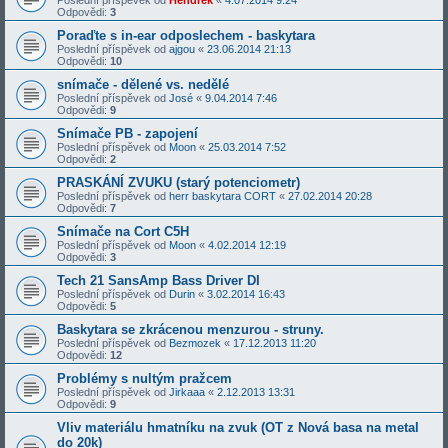
Poslední příspěvek od
Hendrek
«
4.07.2014 9:24
Odpovědi:
3
Poraďte s in-ear odposlechem - baskytara
Poslední příspěvek od
ajgou
«
23.06.2014 21:13
Odpovědi:
10
snímače - dělené vs. nedělé
Poslední příspěvek od
José
«
9.04.2014 7:46
Odpovědi:
9
Snímače PB - zapojení
Poslední příspěvek od
Moon
«
25.03.2014 7:52
Odpovědi:
2
PRASKÁNÍ ZVUKU (starý potenciometr)
Poslední příspěvek od
herr baskytara CORT
«
27.02.2014 20:28
Odpovědi:
7
Snímače na Cort C5H
Poslední příspěvek od
Moon
«
4.02.2014 12:19
Odpovědi:
3
Tech 21 SansAmp Bass Driver DI
Poslední příspěvek od
Durin
«
3.02.2014 16:43
Odpovědi:
5
Baskytara se zkrácenou menzurou - struny.
Poslední příspěvek od
Bezmozek
«
17.12.2013 11:20
Odpovědi:
12
Problémy s nultým pražcem
Poslední příspěvek od
Jirkaaa
«
2.12.2013 13:31
Odpovědi:
9
Vliv materiálu hmatníku na zvuk (OT z Nová basa na metal
do 20k)