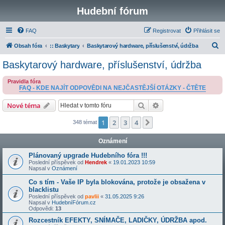
Hudební fórum
FAQ
Registrovat
Přihlásit se
H
Obsah fóra
:: Baskytary
Baskytarový hardware, příslušenství, údržba
l
Baskytarový hardware, příslušenství, údržba
e
Pravidla fóra
d
FAQ - KDE NAJÍT ODPOVĚDI NA NEJČASTĚJŠÍ OTÁZKY - ČTĚTE
a
Hledat
Pokročilé hledání
Nové téma
t
1
2
3
4
Další
348 témat
Oznámení
Plánovaný upgrade Hudebního fóra !!!
Poslední příspěvek od
Hendrek
«
19.01.2023 10:59
Napsal v
Oznámení
Co s tím - Vaše IP byla blokována, protože je obsažena v
blacklistu
Poslední příspěvek od
pavlii
«
31.05.2025 9:26
Napsal v
HudebníFórum.cz
Odpovědi:
13
Rozcestník EFEKTY, SNÍMAČE, LADIČKY, ÚDRŽBA apod.