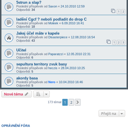
5strun a slap?
Poslední příspěvek od
Saxon
«
24.10.2010 12:59
Odpovědi:
34
1
2
ladění Cgcf ? neboli podladit do drop C
Poslední příspěvek od
Moleek
«
6.09.2010 16:41
Odpovědi:
18
Jakej účel máte v kapele
Poslední příspěvek od
Disasterpiece
«
12.08.2010 16:54
Odpovědi:
43
1
2
3
Učitel
Poslední příspěvek od
Paparatzzi
«
12.05.2010 22:31
Odpovědi:
6
sepultura territory zvuk basy
Poslední příspěvek od
heczis
«
28.04.2010 10:25
Odpovědi:
5
akordy basa
Poslední příspěvek od
Nero
«
10.04.2010 16:46
Odpovědi:
5
Nové téma
1
2
Další
173 témat
Přejít na
OPRÁVNĚNÍ FÓRA