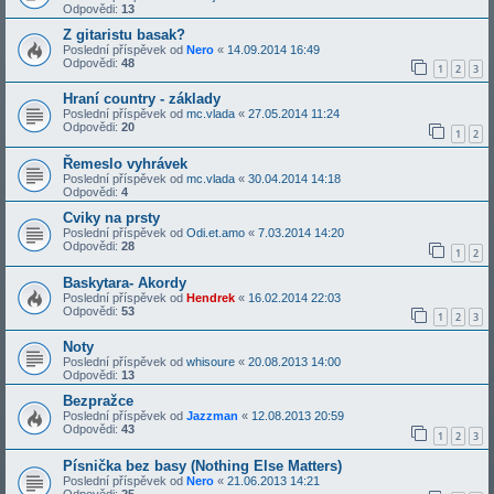
Odpovědi:
13
Z gitaristu basak?
Poslední příspěvek od
Nero
«
14.09.2014 16:49
Odpovědi:
48
1
2
3
Hraní country - základy
Poslední příspěvek od
mc.vlada
«
27.05.2014 11:24
Odpovědi:
20
1
2
Řemeslo vyhrávek
Poslední příspěvek od
mc.vlada
«
30.04.2014 14:18
Odpovědi:
4
Cviky na prsty
Poslední příspěvek od
Odi.et.amo
«
7.03.2014 14:20
Odpovědi:
28
1
2
Baskytara- Akordy
Poslední příspěvek od
Hendrek
«
16.02.2014 22:03
Odpovědi:
53
1
2
3
Noty
Poslední příspěvek od
whisoure
«
20.08.2013 14:00
Odpovědi:
13
Bezpražce
Poslední příspěvek od
Jazzman
«
12.08.2013 20:59
Odpovědi:
43
1
2
3
Písnička bez basy (Nothing Else Matters)
Poslední příspěvek od
Nero
«
21.06.2013 14:21
Odpovědi:
25