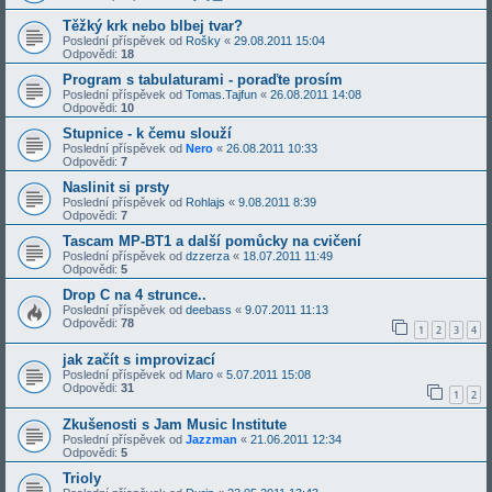
Těžký krk nebo blbej tvar?
Poslední příspěvek od
Rošky
«
29.08.2011 15:04
Odpovědi:
18
Program s tabulaturami - poraďte prosím
Poslední příspěvek od
Tomas.Tajfun
«
26.08.2011 14:08
Odpovědi:
10
Stupnice - k čemu slouží
Poslední příspěvek od
Nero
«
26.08.2011 10:33
Odpovědi:
7
Naslinit si prsty
Poslední příspěvek od
Rohlajs
«
9.08.2011 8:39
Odpovědi:
7
Tascam MP-BT1 a další pomůcky na cvičení
Poslední příspěvek od
dzzerza
«
18.07.2011 11:49
Odpovědi:
5
Drop C na 4 strunce..
Poslední příspěvek od
deebass
«
9.07.2011 11:13
Odpovědi:
78
1
2
3
4
jak začít s improvizací
Poslední příspěvek od
Maro
«
5.07.2011 15:08
Odpovědi:
31
1
2
Zkušenosti s Jam Music Institute
Poslední příspěvek od
Jazzman
«
21.06.2011 12:34
Odpovědi:
5
Trioly