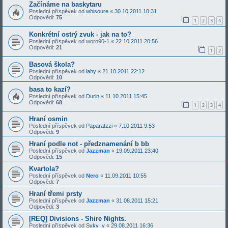
Začínáme na baskytaru
Poslední příspěvek od
whisoure
«
30.10.2011 10:31
Odpovědi:
75
1
2
3
4
Konkrétní ostrý zvuk - jak na to?
Poslední příspěvek od
woro90-1
«
22.10.2011 20:56
Odpovědi:
21
1
2
Basová škola?
Poslední příspěvek od
lahy
«
21.10.2011 22:12
Odpovědi:
10
basa to kazí?
Poslední příspěvek od
Durin
«
11.10.2011 15:45
Odpovědi:
68
1
2
3
4
Hraní osmin
Poslední příspěvek od
Paparatzzi
«
7.10.2011 9:53
Odpovědi:
9
Hraní podle not - předznamenání b bb
Poslední příspěvek od
Jazzman
«
19.09.2011 23:40
Odpovědi:
15
Kvartola?
Poslední příspěvek od
Nero
«
11.09.2011 10:55
Odpovědi:
7
Hraní třemi prsty
Poslední příspěvek od
Jazzman
«
31.08.2011 15:21
Odpovědi:
3
[REQ] Divisions - Shire Nights.
Poslední příspěvek od
Syky_y
«
29.08.2011 16:36