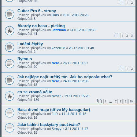
Odpovědi:
35
1
2
Guitar Pro 6 - struny
Poslední příspěvek od
Ralis
«
19.01.2012 20:26
Odpovědi:
8
Akordy na basu - picking
Poslední příspěvek od
Jazzman
«
14.01.2012 19:33
Odpovědi:
41
1
2
3
Ladění čtyřky
Poslední příspěvek od
kozel158
«
28.12.2011 11:48
Odpovědi:
2
Rytmus
Poslední příspěvek od
Nero
«
26.12.2011 11:51
Odpovědi:
20
1
2
Jak nejlépe najít určitý tón. Jak ho odposlouchat?
Poslední příspěvek od
Nero
«
24.12.2011 12:08
Odpovědi:
15
co se zrovná učíte
Poslední příspěvek od
Nesst
«
19.11.2011 15:20
Odpovědi:
180
1
7
8
9
10
…
Basa divně hraje (dříve My bassguitar)
Poslední příspěvek od
JLR
«
14.11.2011 11:15
Odpovědi:
16
Jaké ladění baskytary používáte?
Poslední příspěvek od
Strnyy
«
3.11.2011 11:47
Odpovědi:
18