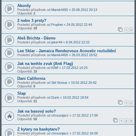
Akordy
Poslední příspěvek od
Marek4455
«
25.06.2012 20:13
Odpovědi:
2
2 nebo 3 prsty?
Poslední příspěvek od
Prophet
«
24.05.2012 22:44
Odpovědi:
29
1
2
Aleš Brichta - Dávno
Poslední příspěvek od
joker44
«
6.04.2012 22:22
Lee Sklar - Jamaica Rendezvous Acoustic rozluštění
Poslední příspěvek od
Marek4455
«
26.03.2012 18:52
Jak na tenhle zvuk (Anti Flag)
Poslední příspěvek od
KIWI
«
17.03.2012 14:23
Odpovědi:
10
Dani California
Poslední příspěvek od
Sid Vicious
«
19.02.2012 20:42
Odpovědi:
6
Slap
Poslední příspěvek od
Durin
«
19.02.2012 18:54
Odpovědi:
21
1
2
Jak na basový solo?
Poslední příspěvek od
chroustjazz
«
17.02.2012 17:09
Odpovědi:
55
1
2
3
Z kytary na baskytaru?
Poslední příspěvek od
chroustjazz
«
17.02.2012 16:09