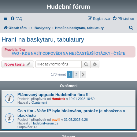
Hudební fórum
FAQ
Registrovat
Přihlásit se
H
Obsah fóra
:: Baskytary
Hraní na baskytaru, tabulatury
l
Hraní na baskytaru, tabulatury
e
Pravidla fóra
d
FAQ - KDE NAJÍT ODPOVĚDI NA NEJČASTĚJŠÍ OTÁZKY - ČTĚTE
a
Hledat
Pokročilé hledání
Nové téma
t
1
2
Další
173 témat
Oznámení
Plánovaný upgrade Hudebního fóra !!!
Poslední příspěvek od
Hendrek
«
19.01.2023 10:59
Napsal v
Oznámení
Co s tím - Vaše IP byla blokována, protože je obsažena v
blacklistu
Poslední příspěvek od
pavlii
«
31.05.2025 9:26
Napsal v
HudebníFórum.cz
Odpovědi:
13