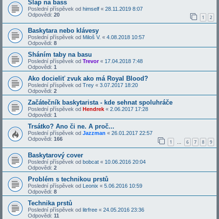
Slap na bass
Poslední příspěvek od
himself
«
28.11.2019 8:07
Odpovědi:
20
1
2
Baskytara nebo klávesy
Poslední příspěvek od
Miloš V.
«
4.08.2018 10:57
Odpovědi:
8
Sháním taby na basu
Poslední příspěvek od
Trevor
«
17.04.2018 7:48
Odpovědi:
1
Ako docieliť zvuk ako má Royal Blood?
Poslední příspěvek od
Trey
«
3.07.2017 18:20
Odpovědi:
2
Začátečník baskytarista - kde sehnat spoluhráče
Poslední příspěvek od
Hendrek
«
2.06.2017 17:28
Odpovědi:
1
Trsátko? Ano či ne. A proč...
Poslední příspěvek od
Jazzman
«
26.01.2017 22:57
Odpovědi:
166
1
6
7
8
9
…
Baskytarový cover
Poslední příspěvek od
bobcat
«
10.06.2016 20:04
Odpovědi:
2
Problém s technikou prstů
Poslední příspěvek od
Leonix
«
5.06.2016 10:59
Odpovědi:
8
Technika prstů
Poslední příspěvek od
litrfree
«
24.05.2016 23:36
Odpovědi:
11