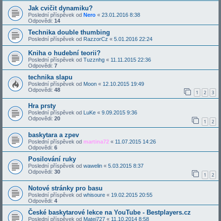
Jak cvičit dynamiku?
Poslední příspěvek od
Nero
«
23.01.2016 8:38
Odpovědi:
14
Technika double thumbing
Poslední příspěvek od
RazzorCz
«
5.01.2016 22:24
Kniha o hudební teorii?
Poslední příspěvek od
Tuzznhg
«
11.11.2015 22:36
Odpovědi:
7
technika slapu
Poslední příspěvek od
Moon
«
12.10.2015 19:49
Odpovědi:
48
1
2
3
Hra prsty
Poslední příspěvek od
LuKe
«
9.09.2015 9:36
Odpovědi:
20
1
2
baskytara a zpev
Poslední příspěvek od
martina72
«
11.07.2015 14:26
Odpovědi:
6
Posilování ruky
Poslední příspěvek od
wawelin
«
5.03.2015 8:37
Odpovědi:
30
1
2
Notové stránky pro basu
Poslední příspěvek od
whisoure
«
19.02.2015 20:55
Odpovědi:
4
České baskytarové lekce na YouTube - Bestplayers.cz
Poslední příspěvek od
Matej727
«
11.10.2014 8:58