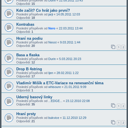
Poslední příspěvek od
Durin
«
22.05.2011 13:43
Odpovědi:
15
Kde začít? Co hrát jako první?
Poslední příspěvek od
jarji
«
14.05.2011 12:03
Odpovědi:
18
Kontrabas
Poslední příspěvek od
Nero
«
22.03.2011 13:44
Odpovědi:
1
Hraní na podiu
Poslední příspěvek od
Nesst
«
9.03.2011 1:44
Odpovědi:
20
1
2
Basa a flaska
Poslední příspěvek od
Durin
«
5.03.2011 20:23
Odpovědi:
12
Drop B 4string
Poslední příspěvek od
Ijen
«
28.02.2011 1:22
Odpovědi:
17
Vladimír Mišík a ETC-Variace na renesanční téma
Poslední příspěvek od
whisoure
«
21.01.2011 9:09
Odpovědi:
1
Uderný basový linky
Poslední příspěvek od
...EDGE...
«
23.12.2010 22:08
Odpovědi:
35
1
2
Hraní prsty
Poslední příspěvek od
bukvice
«
11.12.2010 12:29
Odpovědi:
21
1
2