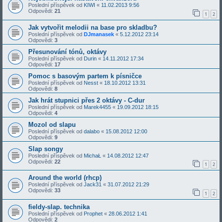
Poslední příspěvek od
KIWI
«
11.02.2013 9:56
Odpovědi:
21
1
2
Jak vytvořit melodii na base pro skladbu?
Poslední příspěvek od
DJmanasek
«
5.12.2012 23:14
Odpovědi:
3
Přesunování tónů, oktávy
Poslední příspěvek od
Durin
«
14.11.2012 17:34
Odpovědi:
17
Pomoc s basovým partem k písničce
Poslední příspěvek od
Nesst
«
18.10.2012 13:31
Odpovědi:
8
Jak hrát stupnici přes 2 oktávy - C-dur
Poslední příspěvek od
Marek4455
«
19.09.2012 18:15
Odpovědi:
4
Mozol od slapu
Poslední příspěvek od
dalabo
«
15.08.2012 12:00
Odpovědi:
9
Slap songy
Poslední příspěvek od
MichaŁ
«
14.08.2012 12:47
Odpovědi:
22
1
2
Around the world (rhcp)
Poslední příspěvek od
Jack31
«
31.07.2012 21:29
Odpovědi:
33
1
2
fieldy-slap. technika
Poslední příspěvek od
Prophet
«
28.06.2012 1:41
Odpovědi:
2