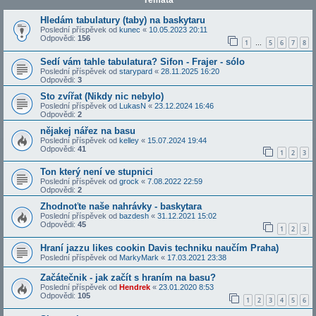
Témata
Hledám tabulatury (taby) na baskytaru
Poslední příspěvek od
kunec
«
10.05.2023 20:11
Odpovědi:
156
1
5
6
7
8
…
Sedí vám tahle tabulatura? Sifon - Frajer - sólo
Poslední příspěvek od
starypard
«
28.11.2025 16:20
Odpovědi:
3
Sto zvířat (Nikdy nic nebylo)
Poslední příspěvek od
LukasN
«
23.12.2024 16:46
Odpovědi:
2
nějakej nářez na basu
Poslední příspěvek od
kelley
«
15.07.2024 19:44
Odpovědi:
41
1
2
3
Ton který není ve stupnici
Poslední příspěvek od
grock
«
7.08.2022 22:59
Odpovědi:
2
Zhodnoťte naše nahrávky - baskytara
Poslední příspěvek od
bazdesh
«
31.12.2021 15:02
Odpovědi:
45
1
2
3
Hraní jazzu likes cookin Davis techniku naučím Praha)
Poslední příspěvek od
MarkyMark
«
17.03.2021 23:38
Začátečnik - jak začít s hraním na basu?
Poslední příspěvek od
Hendrek
«
23.01.2020 8:53
Odpovědi:
105
1
2
3
4
5
6