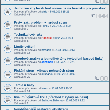
1
2
Je možné aby levák hrál normálně na basovku pro praváka?
Poslední příspěvek od
pitris
«
5.05.2013 15:21
Odpovědi:
48
1
2
3
Prsty, zač. problem + tvrdost strun
Poslední příspěvek od
Funky
«
20.04.2013 8:34
Odpovědi:
7
Technika levé ruky
Poslední příspěvek od
Hendrek
«
8.04.2013 8:14
Odpovědi:
5
Limity cvičení
Poslední příspěvek od
nowacki
«
14.03.2013 11:13
Odpovědi:
12
Akordové značky a jednotlivé tóny (vytvoření basové linky)
Poslední příspěvek od
Jazzman
«
13.03.2013 22:27
Odpovědi:
16
Pískání strun - vibrace nehraných strun
Poslední příspěvek od
skubanek
«
4.03.2013 20:02
Odpovědi:
25
1
2
Tercie u basy
Poslední příspěvek od
Nesst
«
12.02.2013 20:35
Odpovědi:
18
Kvalitní výukové DVD (přechod z kytary na basu)
Poslední příspěvek od
Stalinova.Babicka
«
12.02.2013 9:22
Odpovědi:
2
Nejoblíbenější nastavení ekvalizéru