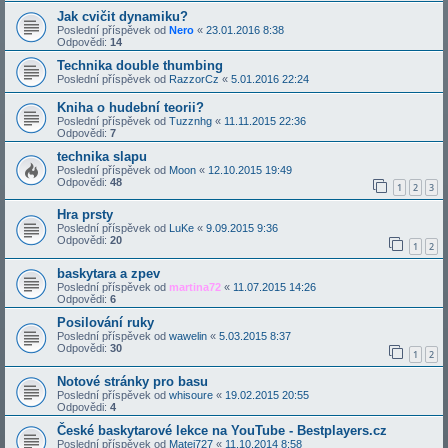
Jak cvičit dynamiku?
Poslední příspěvek od
Nero
«
23.01.2016 8:38
Odpovědi:
14
Technika double thumbing
Poslední příspěvek od
RazzorCz
«
5.01.2016 22:24
Kniha o hudební teorii?
Poslední příspěvek od
Tuzznhg
«
11.11.2015 22:36
Odpovědi:
7
technika slapu
Poslední příspěvek od
Moon
«
12.10.2015 19:49
Odpovědi:
48
1
2
3
Hra prsty
Poslední příspěvek od
LuKe
«
9.09.2015 9:36
Odpovědi:
20
1
2
baskytara a zpev
Poslední příspěvek od
martina72
«
11.07.2015 14:26
Odpovědi:
6
Posilování ruky
Poslední příspěvek od
wawelin
«
5.03.2015 8:37
Odpovědi:
30
1
2
Notové stránky pro basu
Poslední příspěvek od
whisoure
«
19.02.2015 20:55
Odpovědi:
4
České baskytarové lekce na YouTube - Bestplayers.cz
Poslední příspěvek od
Matej727
«
11.10.2014 8:58