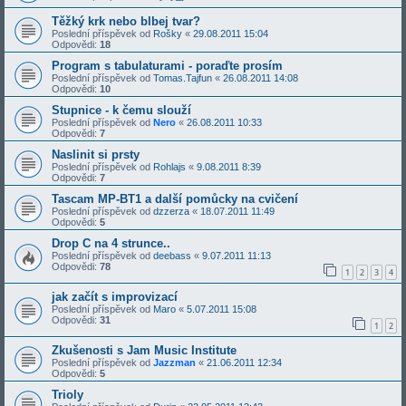
Těžký krk nebo blbej tvar?
Poslední příspěvek od
Rošky
«
29.08.2011 15:04
Odpovědi:
18
Program s tabulaturami - poraďte prosím
Poslední příspěvek od
Tomas.Tajfun
«
26.08.2011 14:08
Odpovědi:
10
Stupnice - k čemu slouží
Poslední příspěvek od
Nero
«
26.08.2011 10:33
Odpovědi:
7
Naslinit si prsty
Poslední příspěvek od
Rohlajs
«
9.08.2011 8:39
Odpovědi:
7
Tascam MP-BT1 a další pomůcky na cvičení
Poslední příspěvek od
dzzerza
«
18.07.2011 11:49
Odpovědi:
5
Drop C na 4 strunce..
Poslední příspěvek od
deebass
«
9.07.2011 11:13
Odpovědi:
78
1
2
3
4
jak začít s improvizací
Poslední příspěvek od
Maro
«
5.07.2011 15:08
Odpovědi:
31
1
2
Zkušenosti s Jam Music Institute
Poslední příspěvek od
Jazzman
«
21.06.2011 12:34
Odpovědi:
5
Trioly