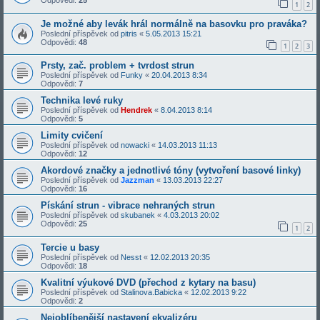
1
2
Je možné aby levák hrál normálně na basovku pro praváka?
Poslední příspěvek od
pitris
«
5.05.2013 15:21
Odpovědi:
48
1
2
3
Prsty, zač. problem + tvrdost strun
Poslední příspěvek od
Funky
«
20.04.2013 8:34
Odpovědi:
7
Technika levé ruky
Poslední příspěvek od
Hendrek
«
8.04.2013 8:14
Odpovědi:
5
Limity cvičení
Poslední příspěvek od
nowacki
«
14.03.2013 11:13
Odpovědi:
12
Akordové značky a jednotlivé tóny (vytvoření basové linky)
Poslední příspěvek od
Jazzman
«
13.03.2013 22:27
Odpovědi:
16
Pískání strun - vibrace nehraných strun
Poslední příspěvek od
skubanek
«
4.03.2013 20:02
Odpovědi:
25
1
2
Tercie u basy
Poslední příspěvek od
Nesst
«
12.02.2013 20:35
Odpovědi:
18
Kvalitní výukové DVD (přechod z kytary na basu)
Poslední příspěvek od
Stalinova.Babicka
«
12.02.2013 9:22
Odpovědi:
2
Nejoblíbenější nastavení ekvalizéru