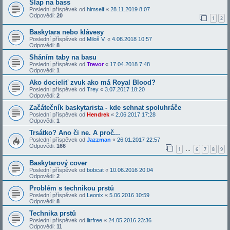
Slap na bass
Poslední příspěvek od
himself
«
28.11.2019 8:07
Odpovědi:
20
1
2
Baskytara nebo klávesy
Poslední příspěvek od
Miloš V.
«
4.08.2018 10:57
Odpovědi:
8
Sháním taby na basu
Poslední příspěvek od
Trevor
«
17.04.2018 7:48
Odpovědi:
1
Ako docieliť zvuk ako má Royal Blood?
Poslední příspěvek od
Trey
«
3.07.2017 18:20
Odpovědi:
2
Začátečník baskytarista - kde sehnat spoluhráče
Poslední příspěvek od
Hendrek
«
2.06.2017 17:28
Odpovědi:
1
Trsátko? Ano či ne. A proč...
Poslední příspěvek od
Jazzman
«
26.01.2017 22:57
Odpovědi:
166
1
6
7
8
9
…
Baskytarový cover
Poslední příspěvek od
bobcat
«
10.06.2016 20:04
Odpovědi:
2
Problém s technikou prstů
Poslední příspěvek od
Leonix
«
5.06.2016 10:59
Odpovědi:
8
Technika prstů
Poslední příspěvek od
litrfree
«
24.05.2016 23:36
Odpovědi:
11