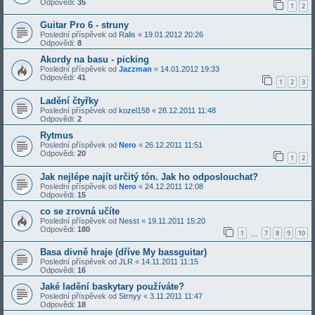
Odpovědi:
35
1
2
Guitar Pro 6 - struny
Poslední příspěvek od
Ralis
«
19.01.2012 20:26
Odpovědi:
8
Akordy na basu - picking
Poslední příspěvek od
Jazzman
«
14.01.2012 19:33
Odpovědi:
41
1
2
3
Ladění čtyřky
Poslední příspěvek od
kozel158
«
28.12.2011 11:48
Odpovědi:
2
Rytmus
Poslední příspěvek od
Nero
«
26.12.2011 11:51
Odpovědi:
20
1
2
Jak nejlépe najít určitý tón. Jak ho odposlouchat?
Poslední příspěvek od
Nero
«
24.12.2011 12:08
Odpovědi:
15
co se zrovná učíte
Poslední příspěvek od
Nesst
«
19.11.2011 15:20
Odpovědi:
180
1
7
8
9
10
…
Basa divně hraje (dříve My bassguitar)
Poslední příspěvek od
JLR
«
14.11.2011 11:15
Odpovědi:
16
Jaké ladění baskytary používáte?
Poslední příspěvek od
Strnyy
«
3.11.2011 11:47
Odpovědi:
18