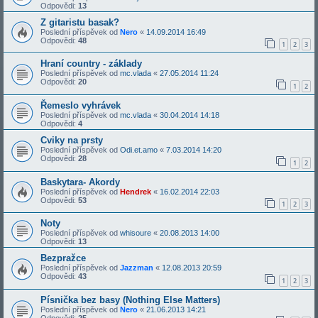
Odpovědi:
13
Z gitaristu basak?
Poslední příspěvek od
Nero
«
14.09.2014 16:49
Odpovědi:
48
1
2
3
Hraní country - základy
Poslední příspěvek od
mc.vlada
«
27.05.2014 11:24
Odpovědi:
20
1
2
Řemeslo vyhrávek
Poslední příspěvek od
mc.vlada
«
30.04.2014 14:18
Odpovědi:
4
Cviky na prsty
Poslední příspěvek od
Odi.et.amo
«
7.03.2014 14:20
Odpovědi:
28
1
2
Baskytara- Akordy
Poslední příspěvek od
Hendrek
«
16.02.2014 22:03
Odpovědi:
53
1
2
3
Noty
Poslední příspěvek od
whisoure
«
20.08.2013 14:00
Odpovědi:
13
Bezpražce
Poslední příspěvek od
Jazzman
«
12.08.2013 20:59
Odpovědi:
43
1
2
3
Písnička bez basy (Nothing Else Matters)
Poslední příspěvek od
Nero
«
21.06.2013 14:21
Odpovědi:
25