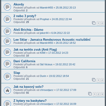
Akordy
Poslední příspěvek od
Marek4455
«
25.06.2012 20:13
Odpovědi:
2
2 nebo 3 prsty?
Poslední příspěvek od
Prophet
«
24.05.2012 22:44
Odpovědi:
29
1
2
Aleš Brichta - Dávno
Poslední příspěvek od
joker44
«
6.04.2012 22:22
Lee Sklar - Jamaica Rendezvous Acoustic rozluštění
Poslední příspěvek od
Marek4455
«
26.03.2012 18:52
Jak na tenhle zvuk (Anti Flag)
Poslední příspěvek od
KIWI
«
17.03.2012 14:23
Odpovědi:
10
Dani California
Poslední příspěvek od
Sid Vicious
«
19.02.2012 20:42
Odpovědi:
6
Slap
Poslední příspěvek od
Durin
«
19.02.2012 18:54
Odpovědi:
21
1
2
Jak na basový solo?
Poslední příspěvek od
chroustjazz
«
17.02.2012 17:09
Odpovědi:
55
1
2
3
Z kytary na baskytaru?
Poslední příspěvek od
chroustjazz
«
17.02.2012 16:09