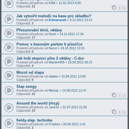
Poslední příspěvek od
KIWI
«
11.02.2013 9:56
Odpovědi:
21
1
2
Jak vytvořit melodii na base pro skladbu?
Poslední příspěvek od
DJmanasek
«
5.12.2012 23:14
Odpovědi:
3
Přesunování tónů, oktávy
Poslední příspěvek od
Durin
«
14.11.2012 17:34
Odpovědi:
17
Pomoc s basovým partem k písničce
Poslední příspěvek od
Nesst
«
18.10.2012 13:31
Odpovědi:
8
Jak hrát stupnici přes 2 oktávy - C-dur
Poslední příspěvek od
Marek4455
«
19.09.2012 18:15
Odpovědi:
4
Mozol od slapu
Poslední příspěvek od
dalabo
«
15.08.2012 12:00
Odpovědi:
9
Slap songy
Poslední příspěvek od
MichaŁ
«
14.08.2012 12:47
Odpovědi:
22
1
2
Around the world (rhcp)
Poslední příspěvek od
Jack31
«
31.07.2012 21:29
Odpovědi:
33
1
2
fieldy-slap. technika
Poslední příspěvek od
Prophet
«
28.06.2012 1:41
Odpovědi:
2