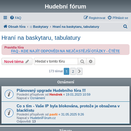
Hudební fórum
FAQ
Registrovat
Přihlásit se
H
Obsah fóra
:: Baskytary
Hraní na baskytaru, tabulatury
l
Hraní na baskytaru, tabulatury
e
Pravidla fóra
d
FAQ - KDE NAJÍT ODPOVĚDI NA NEJČASTĚJŠÍ OTÁZKY - ČTĚTE
a
Hledat
Pokročilé hledání
Nové téma
t
1
2
Další
173 témat
Oznámení
Plánovaný upgrade Hudebního fóra !!!
Poslední příspěvek od
Hendrek
«
19.01.2023 10:59
Napsal v
Oznámení
Co s tím - Vaše IP byla blokována, protože je obsažena v
blacklistu
Poslední příspěvek od
pavlii
«
31.05.2025 9:26
Napsal v
HudebníFórum.cz
Odpovědi:
13