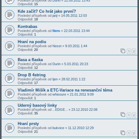
Poslední příspěvek od
Durin
«
22.05.2011 13:43
Odpovědi:
15
Kde začít? Co hrát jako první?
Poslední příspěvek od
jarji
«
14.05.2011 12:03
Odpovědi:
18
Kontrabas
Poslední příspěvek od
Nero
«
22.03.2011 13:44
Odpovědi:
1
Hraní na podiu
Poslední příspěvek od
Nesst
«
9.03.2011 1:44
Odpovědi:
20
1
2
Basa a flaska
Poslední příspěvek od
Durin
«
5.03.2011 20:23
Odpovědi:
12
Drop B 4string
Poslední příspěvek od
Ijen
«
28.02.2011 1:22
Odpovědi:
17
Vladimír Mišík a ETC-Variace na renesanční téma
Poslední příspěvek od
whisoure
«
21.01.2011 9:09
Odpovědi:
1
Uderný basový linky
Poslední příspěvek od
...EDGE...
«
23.12.2010 22:08
Odpovědi:
35
1
2
Hraní prsty
Poslední příspěvek od
bukvice
«
11.12.2010 12:29
Odpovědi:
21
1
2