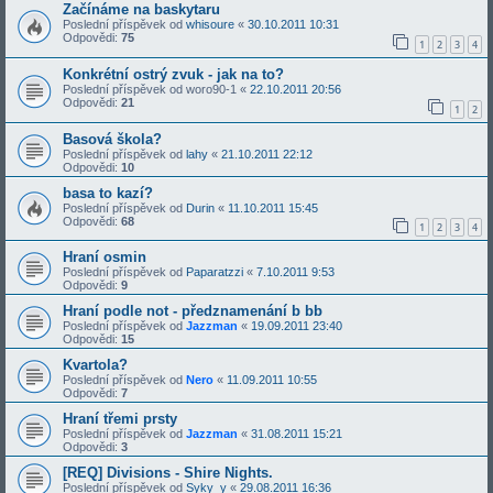
Začínáme na baskytaru
Poslední příspěvek od
whisoure
«
30.10.2011 10:31
Odpovědi:
75
1
2
3
4
Konkrétní ostrý zvuk - jak na to?
Poslední příspěvek od
woro90-1
«
22.10.2011 20:56
Odpovědi:
21
1
2
Basová škola?
Poslední příspěvek od
lahy
«
21.10.2011 22:12
Odpovědi:
10
basa to kazí?
Poslední příspěvek od
Durin
«
11.10.2011 15:45
Odpovědi:
68
1
2
3
4
Hraní osmin
Poslední příspěvek od
Paparatzzi
«
7.10.2011 9:53
Odpovědi:
9
Hraní podle not - předznamenání b bb
Poslední příspěvek od
Jazzman
«
19.09.2011 23:40
Odpovědi:
15
Kvartola?
Poslední příspěvek od
Nero
«
11.09.2011 10:55
Odpovědi:
7
Hraní třemi prsty
Poslední příspěvek od
Jazzman
«
31.08.2011 15:21
Odpovědi:
3
[REQ] Divisions - Shire Nights.
Poslední příspěvek od
Syky_y
«
29.08.2011 16:36