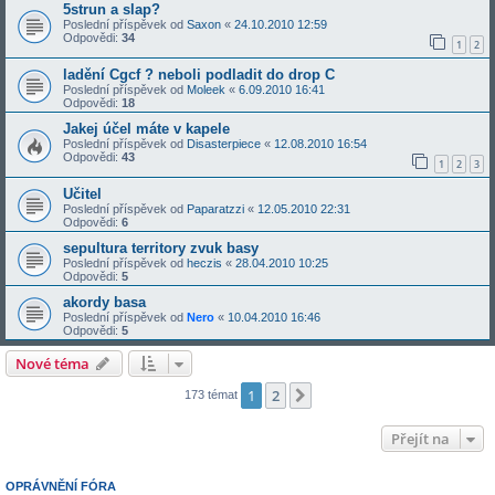
5strun a slap?
Poslední příspěvek od
Saxon
«
24.10.2010 12:59
Odpovědi:
34
1
2
ladění Cgcf ? neboli podladit do drop C
Poslední příspěvek od
Moleek
«
6.09.2010 16:41
Odpovědi:
18
Jakej účel máte v kapele
Poslední příspěvek od
Disasterpiece
«
12.08.2010 16:54
Odpovědi:
43
1
2
3
Učitel
Poslední příspěvek od
Paparatzzi
«
12.05.2010 22:31
Odpovědi:
6
sepultura territory zvuk basy
Poslední příspěvek od
heczis
«
28.04.2010 10:25
Odpovědi:
5
akordy basa
Poslední příspěvek od
Nero
«
10.04.2010 16:46
Odpovědi:
5
Nové téma
1
2
Další
173 témat
Přejít na
OPRÁVNĚNÍ FÓRA