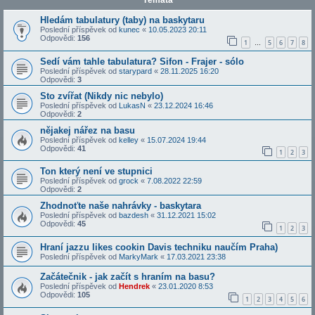
Témata
Hledám tabulatury (taby) na baskytaru
Poslední příspěvek od
kunec
«
10.05.2023 20:11
Odpovědi:
156
1
5
6
7
8
…
Sedí vám tahle tabulatura? Sifon - Frajer - sólo
Poslední příspěvek od
starypard
«
28.11.2025 16:20
Odpovědi:
3
Sto zvířat (Nikdy nic nebylo)
Poslední příspěvek od
LukasN
«
23.12.2024 16:46
Odpovědi:
2
nějakej nářez na basu
Poslední příspěvek od
kelley
«
15.07.2024 19:44
Odpovědi:
41
1
2
3
Ton který není ve stupnici
Poslední příspěvek od
grock
«
7.08.2022 22:59
Odpovědi:
2
Zhodnoťte naše nahrávky - baskytara
Poslední příspěvek od
bazdesh
«
31.12.2021 15:02
Odpovědi:
45
1
2
3
Hraní jazzu likes cookin Davis techniku naučím Praha)
Poslední příspěvek od
MarkyMark
«
17.03.2021 23:38
Začátečnik - jak začít s hraním na basu?
Poslední příspěvek od
Hendrek
«
23.01.2020 8:53
Odpovědi:
105
1
2
3
4
5
6