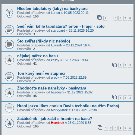
Témata
Hledám tabulatury (taby) na baskytaru
Poslední příspěvek od
kunec
«
10.05.2023 20:11
Odpovědi:
156
1
5
6
7
8
…
Sedí vám tahle tabulatura? Sifon - Frajer - sólo
Poslední příspěvek od
starypard
«
28.11.2025 16:20
Odpovědi:
3
Sto zvířat (Nikdy nic nebylo)
Poslední příspěvek od
LukasN
«
23.12.2024 16:46
Odpovědi:
2
nějakej nářez na basu
Poslední příspěvek od
kelley
«
15.07.2024 19:44
Odpovědi:
41
1
2
3
Ton který není ve stupnici
Poslední příspěvek od
grock
«
7.08.2022 22:59
Odpovědi:
2
Zhodnoťte naše nahrávky - baskytara
Poslední příspěvek od
bazdesh
«
31.12.2021 15:02
Odpovědi:
45
1
2
3
Hraní jazzu likes cookin Davis techniku naučím Praha)
Poslední příspěvek od
MarkyMark
«
17.03.2021 23:38
Začátečnik - jak začít s hraním na basu?
Poslední příspěvek od
Hendrek
«
23.01.2020 8:53
Odpovědi:
105
1
2
3
4
5
6