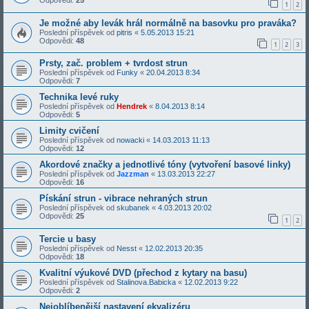
1
2
Je možné aby levák hrál normálně na basovku pro praváka?
Poslední příspěvek od
pitris
«
5.05.2013 15:21
Odpovědi:
48
1
2
3
Prsty, zač. problem + tvrdost strun
Poslední příspěvek od
Funky
«
20.04.2013 8:34
Odpovědi:
7
Technika levé ruky
Poslední příspěvek od
Hendrek
«
8.04.2013 8:14
Odpovědi:
5
Limity cvičení
Poslední příspěvek od
nowacki
«
14.03.2013 11:13
Odpovědi:
12
Akordové značky a jednotlivé tóny (vytvoření basové linky)
Poslední příspěvek od
Jazzman
«
13.03.2013 22:27
Odpovědi:
16
Pískání strun - vibrace nehraných strun
Poslední příspěvek od
skubanek
«
4.03.2013 20:02
Odpovědi:
25
1
2
Tercie u basy
Poslední příspěvek od
Nesst
«
12.02.2013 20:35
Odpovědi:
18
Kvalitní výukové DVD (přechod z kytary na basu)
Poslední příspěvek od
Stalinova.Babicka
«
12.02.2013 9:22
Odpovědi:
2
Nejoblíbenější nastavení ekvalizéru