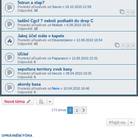
5strun a slap?
Poslední příspěvek od
Saxon
«
24.10.2010 12:59
Odpovědi:
34
1
2
ladění Cgcf ? neboli podladit do drop C
Poslední příspěvek od
Moleek
«
6.09.2010 16:41
Odpovědi:
18
Jakej účel máte v kapele
Poslední příspěvek od
Disasterpiece
«
12.08.2010 16:54
Odpovědi:
43
1
2
3
Učitel
Poslední příspěvek od
Paparatzzi
«
12.05.2010 22:31
Odpovědi:
6
sepultura territory zvuk basy
Poslední příspěvek od
heczis
«
28.04.2010 10:25
Odpovědi:
5
akordy basa
Poslední příspěvek od
Nero
«
10.04.2010 16:46
Odpovědi:
5
Nové téma
1
2
Další
173 témat
Přejít na
OPRÁVNĚNÍ FÓRA