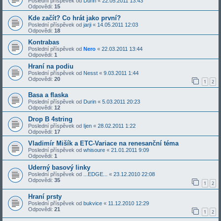
Poslední příspěvek od
Durin
«
22.05.2011 13:43
Odpovědi:
15
Kde začít? Co hrát jako první?
Poslední příspěvek od
jarji
«
14.05.2011 12:03
Odpovědi:
18
Kontrabas
Poslední příspěvek od
Nero
«
22.03.2011 13:44
Odpovědi:
1
Hraní na podiu
Poslední příspěvek od
Nesst
«
9.03.2011 1:44
Odpovědi:
20
1
2
Basa a flaska
Poslední příspěvek od
Durin
«
5.03.2011 20:23
Odpovědi:
12
Drop B 4string
Poslední příspěvek od
Ijen
«
28.02.2011 1:22
Odpovědi:
17
Vladimír Mišík a ETC-Variace na renesanční téma
Poslední příspěvek od
whisoure
«
21.01.2011 9:09
Odpovědi:
1
Uderný basový linky
Poslední příspěvek od
...EDGE...
«
23.12.2010 22:08
Odpovědi:
35
1
2
Hraní prsty
Poslední příspěvek od
bukvice
«
11.12.2010 12:29
Odpovědi:
21
1
2