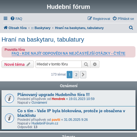
Hudební fórum
FAQ
Registrovat
Přihlásit se
H
Obsah fóra
:: Baskytary
Hraní na baskytaru, tabulatury
l
Hraní na baskytaru, tabulatury
e
Pravidla fóra
d
FAQ - KDE NAJÍT ODPOVĚDI NA NEJČASTĚJŠÍ OTÁZKY - ČTĚTE
a
Hledat
Pokročilé hledání
Nové téma
t
1
2
Další
173 témat
Oznámení
Plánovaný upgrade Hudebního fóra !!!
Poslední příspěvek od
Hendrek
«
19.01.2023 10:59
Napsal v
Oznámení
Co s tím - Vaše IP byla blokována, protože je obsažena v
blacklistu
Poslední příspěvek od
pavlii
«
31.05.2025 9:26
Napsal v
HudebníFórum.cz
Odpovědi:
13