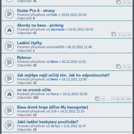
Odpovědi:
35
1
2
Guitar Pro 6 - struny
Poslední příspěvek od
Ralis
«
19.01.2012 20:26
Odpovědi:
8
Akordy na basu - picking
Poslední příspěvek od
Jazzman
«
14.01.2012 19:33
Odpovědi:
41
1
2
3
Ladění čtyřky
Poslední příspěvek od
kozel158
«
28.12.2011 11:48
Odpovědi:
2
Rytmus
Poslední příspěvek od
Nero
«
26.12.2011 11:51
Odpovědi:
20
1
2
Jak nejlépe najít určitý tón. Jak ho odposlouchat?
Poslední příspěvek od
Nero
«
24.12.2011 12:08
Odpovědi:
15
co se zrovná učíte
Poslední příspěvek od
Nesst
«
19.11.2011 15:20
Odpovědi:
180
1
7
8
9
10
…
Basa divně hraje (dříve My bassguitar)
Poslední příspěvek od
JLR
«
14.11.2011 11:15
Odpovědi:
16
Jaké ladění baskytary používáte?
Poslední příspěvek od
Strnyy
«
3.11.2011 11:47
Odpovědi:
18