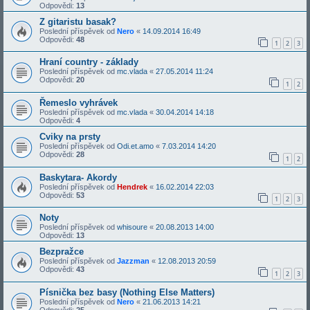
Odpovědi:
13
Z gitaristu basak?
Poslední příspěvek od
Nero
«
14.09.2014 16:49
Odpovědi:
48
1
2
3
Hraní country - základy
Poslední příspěvek od
mc.vlada
«
27.05.2014 11:24
Odpovědi:
20
1
2
Řemeslo vyhrávek
Poslední příspěvek od
mc.vlada
«
30.04.2014 14:18
Odpovědi:
4
Cviky na prsty
Poslední příspěvek od
Odi.et.amo
«
7.03.2014 14:20
Odpovědi:
28
1
2
Baskytara- Akordy
Poslední příspěvek od
Hendrek
«
16.02.2014 22:03
Odpovědi:
53
1
2
3
Noty
Poslední příspěvek od
whisoure
«
20.08.2013 14:00
Odpovědi:
13
Bezpražce
Poslední příspěvek od
Jazzman
«
12.08.2013 20:59
Odpovědi:
43
1
2
3
Písnička bez basy (Nothing Else Matters)
Poslední příspěvek od
Nero
«
21.06.2013 14:21
Odpovědi:
25