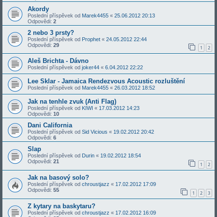
Akordy
Poslední příspěvek od
Marek4455
«
25.06.2012 20:13
Odpovědi:
2
2 nebo 3 prsty?
Poslední příspěvek od
Prophet
«
24.05.2012 22:44
Odpovědi:
29
1
2
Aleš Brichta - Dávno
Poslední příspěvek od
joker44
«
6.04.2012 22:22
Lee Sklar - Jamaica Rendezvous Acoustic rozluštění
Poslední příspěvek od
Marek4455
«
26.03.2012 18:52
Jak na tenhle zvuk (Anti Flag)
Poslední příspěvek od
KIWI
«
17.03.2012 14:23
Odpovědi:
10
Dani California
Poslední příspěvek od
Sid Vicious
«
19.02.2012 20:42
Odpovědi:
6
Slap
Poslední příspěvek od
Durin
«
19.02.2012 18:54
Odpovědi:
21
1
2
Jak na basový solo?
Poslední příspěvek od
chroustjazz
«
17.02.2012 17:09
Odpovědi:
55
1
2
3
Z kytary na baskytaru?
Poslední příspěvek od
chroustjazz
«
17.02.2012 16:09