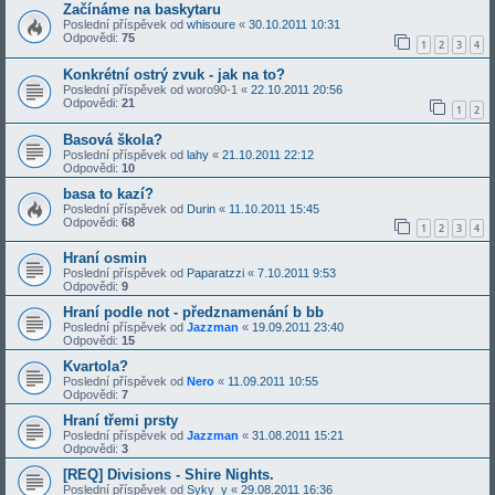
Začínáme na baskytaru
Poslední příspěvek od
whisoure
«
30.10.2011 10:31
Odpovědi:
75
1
2
3
4
Konkrétní ostrý zvuk - jak na to?
Poslední příspěvek od
woro90-1
«
22.10.2011 20:56
Odpovědi:
21
1
2
Basová škola?
Poslední příspěvek od
lahy
«
21.10.2011 22:12
Odpovědi:
10
basa to kazí?
Poslední příspěvek od
Durin
«
11.10.2011 15:45
Odpovědi:
68
1
2
3
4
Hraní osmin
Poslední příspěvek od
Paparatzzi
«
7.10.2011 9:53
Odpovědi:
9
Hraní podle not - předznamenání b bb
Poslední příspěvek od
Jazzman
«
19.09.2011 23:40
Odpovědi:
15
Kvartola?
Poslední příspěvek od
Nero
«
11.09.2011 10:55
Odpovědi:
7
Hraní třemi prsty
Poslední příspěvek od
Jazzman
«
31.08.2011 15:21
Odpovědi:
3
[REQ] Divisions - Shire Nights.
Poslední příspěvek od
Syky_y
«
29.08.2011 16:36