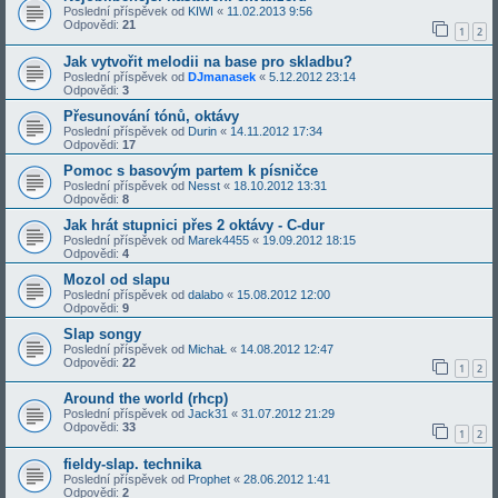
Poslední příspěvek od
KIWI
«
11.02.2013 9:56
Odpovědi:
21
1
2
Jak vytvořit melodii na base pro skladbu?
Poslední příspěvek od
DJmanasek
«
5.12.2012 23:14
Odpovědi:
3
Přesunování tónů, oktávy
Poslední příspěvek od
Durin
«
14.11.2012 17:34
Odpovědi:
17
Pomoc s basovým partem k písničce
Poslední příspěvek od
Nesst
«
18.10.2012 13:31
Odpovědi:
8
Jak hrát stupnici přes 2 oktávy - C-dur
Poslední příspěvek od
Marek4455
«
19.09.2012 18:15
Odpovědi:
4
Mozol od slapu
Poslední příspěvek od
dalabo
«
15.08.2012 12:00
Odpovědi:
9
Slap songy
Poslední příspěvek od
MichaŁ
«
14.08.2012 12:47
Odpovědi:
22
1
2
Around the world (rhcp)
Poslední příspěvek od
Jack31
«
31.07.2012 21:29
Odpovědi:
33
1
2
fieldy-slap. technika
Poslední příspěvek od
Prophet
«
28.06.2012 1:41
Odpovědi:
2