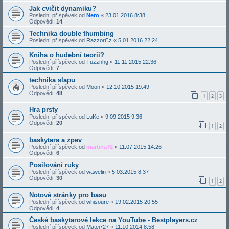
Jak cvičit dynamiku?
Poslední příspěvek od
Nero
«
23.01.2016 8:38
Odpovědi:
14
Technika double thumbing
Poslední příspěvek od
RazzorCz
«
5.01.2016 22:24
Kniha o hudební teorii?
Poslední příspěvek od
Tuzznhg
«
11.11.2015 22:36
Odpovědi:
7
technika slapu
Poslední příspěvek od
Moon
«
12.10.2015 19:49
Odpovědi:
48
1
2
3
Hra prsty
Poslední příspěvek od
LuKe
«
9.09.2015 9:36
Odpovědi:
20
1
2
baskytara a zpev
Poslední příspěvek od
martina72
«
11.07.2015 14:26
Odpovědi:
6
Posilování ruky
Poslední příspěvek od
wawelin
«
5.03.2015 8:37
Odpovědi:
30
1
2
Notové stránky pro basu
Poslední příspěvek od
whisoure
«
19.02.2015 20:55
Odpovědi:
4
České baskytarové lekce na YouTube - Bestplayers.cz
Poslední příspěvek od
Matej727
«
11.10.2014 8:58