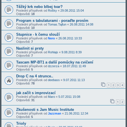
Těžký krk nebo blbej tvar?
Poslední příspěvek od
Rošky
«
29.08.2011 15:04
Odpovědi:
18
Program s tabulaturami - poraďte prosím
Poslední příspěvek od
Tomas.Tajfun
«
26.08.2011 14:08
Odpovědi:
10
Stupnice - k čemu slouží
Poslední příspěvek od
Nero
«
26.08.2011 10:33
Odpovědi:
7
Naslinit si prsty
Poslední příspěvek od
Rohlajs
«
9.08.2011 8:39
Odpovědi:
7
Tascam MP-BT1 a další pomůcky na cvičení
Poslední příspěvek od
dzzerza
«
18.07.2011 11:49
Odpovědi:
5
Drop C na 4 strunce..
Poslední příspěvek od
deebass
«
9.07.2011 11:13
Odpovědi:
78
1
2
3
4
jak začít s improvizací
Poslední příspěvek od
Maro
«
5.07.2011 15:08
Odpovědi:
31
1
2
Zkušenosti s Jam Music Institute
Poslední příspěvek od
Jazzman
«
21.06.2011 12:34
Odpovědi:
5
Trioly