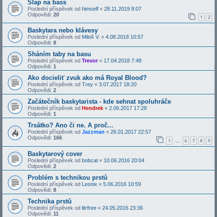
Slap na bass
Poslední příspěvek od
himself
«
28.11.2019 8:07
Odpovědi:
20
1
2
Baskytara nebo klávesy
Poslední příspěvek od
Miloš V.
«
4.08.2018 10:57
Odpovědi:
8
Sháním taby na basu
Poslední příspěvek od
Trevor
«
17.04.2018 7:48
Odpovědi:
1
Ako docieliť zvuk ako má Royal Blood?
Poslední příspěvek od
Trey
«
3.07.2017 18:20
Odpovědi:
2
Začátečník baskytarista - kde sehnat spoluhráče
Poslední příspěvek od
Hendrek
«
2.06.2017 17:28
Odpovědi:
1
Trsátko? Ano či ne. A proč...
Poslední příspěvek od
Jazzman
«
26.01.2017 22:57
Odpovědi:
166
1
6
7
8
9
…
Baskytarový cover
Poslední příspěvek od
bobcat
«
10.06.2016 20:04
Odpovědi:
2
Problém s technikou prstů
Poslední příspěvek od
Leonix
«
5.06.2016 10:59
Odpovědi:
8
Technika prstů
Poslední příspěvek od
litrfree
«
24.05.2016 23:36
Odpovědi:
11