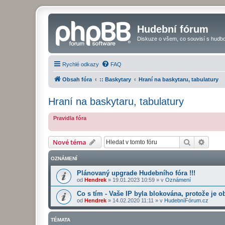
Hudební fórum
Diskuze o všem, co souvisí s hudbo
Rychlé odkazy
FAQ
Obsah fóra
:: Baskytary
Hraní na baskytaru, tabulatury
Hraní na baskytaru, tabulatury
Pravidla fóra
Hledat
Pokroč
Nové téma
OZNÁMENÍ
Plánovaný upgrade Hudebního fóra !!!
od
Hendrek
»
19.01.2023 10:59
» v
Oznámení
Co s tím - Vaše IP byla blokována, protože je o
od
Hendrek
»
14.02.2020 11:11
» v
HudebníFórum.cz
TÉMATA