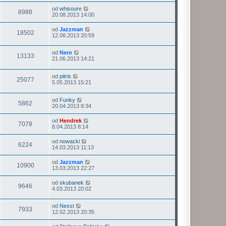
od
whisoure
8988
20.08.2013 14:00
od
Jazzman
18502
12.08.2013 20:59
od
Nero
13133
21.06.2013 14:21
od
pitris
25077
5.05.2013 15:21
od
Funky
5862
20.04.2013 8:34
od
Hendrek
7078
8.04.2013 8:14
od
nowacki
6224
14.03.2013 11:13
od
Jazzman
10900
13.03.2013 22:27
od
skubanek
9646
4.03.2013 20:02
od
Nesst
7933
12.02.2013 20:35