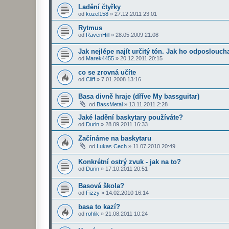
Ladění čtyřky
od
kozel158
»
27.12.2011 23:01
Rytmus
od
RavenHill
»
28.05.2009 21:08
Jak nejlépe najít určitý tón. Jak ho odposlouch
od
Marek4455
»
20.12.2011 20:15
co se zrovná učíte
od
Cliff
»
7.01.2008 13:16
Basa divně hraje (dříve My bassguitar)
od
BassMetal
»
13.11.2011 2:28
Jaké ladění baskytary používáte?
od
Durin
»
28.09.2011 16:33
Začínáme na baskytaru
od
Lukas Cech
»
11.07.2010 20:49
Konkrétní ostrý zvuk - jak na to?
od
Durin
»
17.10.2011 20:51
Basová škola?
od
Fizzy
»
14.02.2010 16:14
basa to kazí?
od
rohlik
»
21.08.2011 10:24