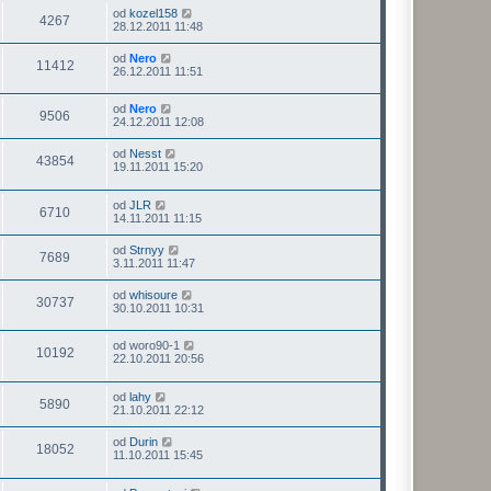
od
kozel158
4267
28.12.2011 11:48
od
Nero
11412
26.12.2011 11:51
od
Nero
9506
24.12.2011 12:08
od
Nesst
43854
19.11.2011 15:20
od
JLR
6710
14.11.2011 11:15
od
Strnyy
7689
3.11.2011 11:47
od
whisoure
30737
30.10.2011 10:31
od
woro90-1
10192
22.10.2011 20:56
od
lahy
5890
21.10.2011 22:12
od
Durin
18052
11.10.2011 15:45