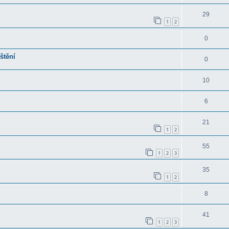
29
1
2
0
štění
0
10
6
21
1
2
55
1
2
3
35
1
2
8
41
1
2
3