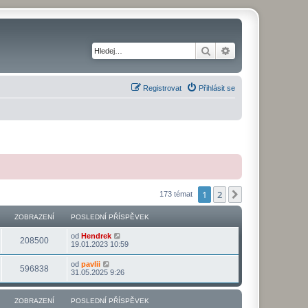
Hledat
Pokročilé hledání
Registrovat
Přihlásit se
1
2
Další
173 témat
ZOBRAZENÍ
POSLEDNÍ PŘÍSPĚVEK
od
Hendrek
208500
19.01.2023 10:59
od
pavlii
596838
31.05.2025 9:26
ZOBRAZENÍ
POSLEDNÍ PŘÍSPĚVEK