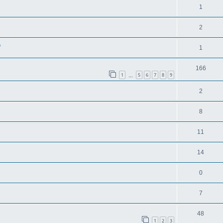
1
2
e
1
166
1
5
6
7
8
9
…
2
8
11
14
0
7
48
1
2
3