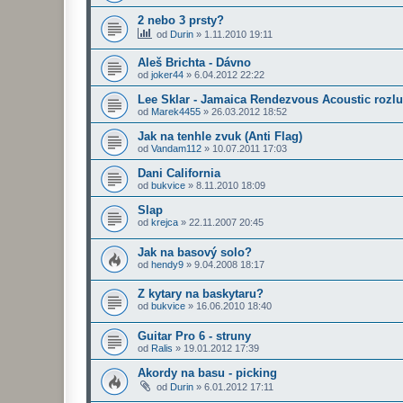
2 nebo 3 prsty?
od
Durin
»
1.11.2010 19:11
Aleš Brichta - Dávno
od
joker44
»
6.04.2012 22:22
Lee Sklar - Jamaica Rendezvous Acoustic rozlu
od
Marek4455
»
26.03.2012 18:52
Jak na tenhle zvuk (Anti Flag)
od
Vandam112
»
10.07.2011 17:03
Dani California
od
bukvice
»
8.11.2010 18:09
Slap
od
krejca
»
22.11.2007 20:45
Jak na basový solo?
od
hendy9
»
9.04.2008 18:17
Z kytary na baskytaru?
od
bukvice
»
16.06.2010 18:40
Guitar Pro 6 - struny
od
Ralis
»
19.01.2012 17:39
Akordy na basu - picking
od
Durin
»
6.01.2012 17:11