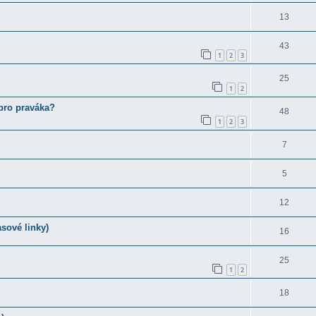
13
43
1
2
3
25
1
2
pro praváka?
48
1
2
3
7
5
12
sové linky)
16
25
1
2
18