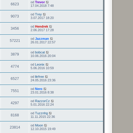
od
Trevor
6623
17.04.2018 7:48
od
Trey
9073
3.07.2017 18:20
od
Hendrek
3456
2.06.2017 17:28
od
Jazzman
57221
26.01.2017 22:57
od
bobcat
3879
10.06.2016 20:04
od
Leonix
4774
5.06.2016 10:59
od
litrfree
6527
24.05.2016 23:36
od
Nero
7551
23.01.2016 8:38
od
RazzorCz
4297
5.01.2016 22:24
od
Tuzznhg
8168
11.11.2015 22:36
od
Moon
23814
12.10.2015 19:49