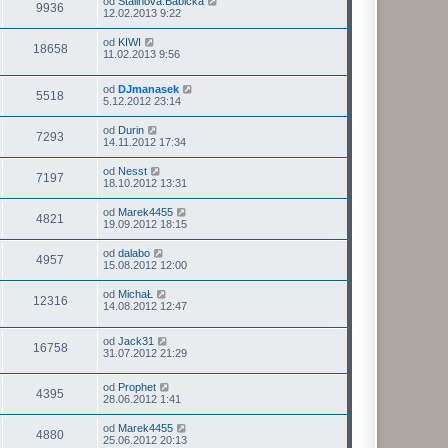
od
Stalinova.Babicka
9936
12.02.2013 9:22
od
KIWI
18658
11.02.2013 9:56
od
DJmanasek
5518
5.12.2012 23:14
od
Durin
7293
14.11.2012 17:34
od
Nesst
7197
18.10.2012 13:31
od
Marek4455
4821
19.09.2012 18:15
od
dalabo
4957
15.08.2012 12:00
od
MichaŁ
12316
14.08.2012 12:47
od
Jack31
16758
31.07.2012 21:29
od
Prophet
4395
28.06.2012 1:41
od
Marek4455
4880
25.06.2012 20:13