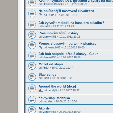
Kvalitní výukové DVD (přechod z kytary na basu
od
Stalinova.Babicka
»
11.02.2013 8:59
Nejoblíbenější nastavení ekvalizéru
od
Durin
»
14.03.2011 18:43
Jak vytvořit melodii na base pro skladbu?
od
brla95
»
29.11.2012 21:29
Přesunování tónů, oktávy
od
Marek4455
»
10.11.2012 21:15
Pomoc s basovým partem k písničce
od
kozubik88
»
15.10.2012 19:00
Jak hrát stupnici přes 2 oktávy - C-dur
od
Marek4455
»
15.09.2012 18:59
Mozol od slapu
od
PhillJ
»
15.07.2012 12:47
Slap songy
od
Durin
»
18.09.2010 16:23
Around the world (rhcp)
od
hendy9
»
9.10.2007 19:37
fieldy-slap. technika
od
Hutrides
»
20.06.2012 16:50
Akordy
od
Marek4455
»
25.06.2012 18:09