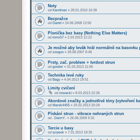
Noty
od
Karelman
»
28.01.2010 16:38
Bezpražce
od
Dariel
»
24.06.2008 13:50
Písnička bez basy (Nothing Else Matters)
od
toms57
»
2.03.2013 12:22
Je možné aby levák hrál normálně na basovku 
od
soogun
»
28.08.2007 8:46
Prsty, zač. problem + tvrdost strun
od
gootter
»
31.03.2013 11:09
Technika levé ruky
od
Bagy
»
4.04.2013 19:51
Limity cvičení
od
nowacki
»
8.03.2013 22:26
Akordové značky a jednotlivé tóny (vytvoření ba
od
Marek4455
»
25.02.2013 20:29
Pískání strun - vibrace nehraných strun
od
.:DannY:.
»
26.06.2009 9:32
Tercie u basy
od
tyrpeek
»
7.01.2013 19:35