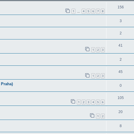
156
1
4
5
6
7
8
…
3
2
41
1
2
3
2
45
1
2
3
 Praha)
0
105
1
2
3
4
5
6
20
1
2
8