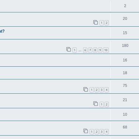
2
20
1
2
at?
15
180
1
6
7
8
9
10
…
16
18
75
1
2
3
4
21
1
2
10
68
1
2
3
4