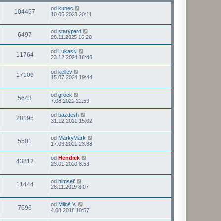
od
kunec
104457
10.05.2023 20:11
od
starypard
6497
28.11.2025 16:20
od
LukasN
11764
23.12.2024 16:46
od
kelley
17106
15.07.2024 19:44
od
grock
5643
7.08.2022 22:59
od
bazdesh
28195
31.12.2021 15:02
od
MarkyMark
5501
17.03.2021 23:38
od
Hendrek
43812
23.01.2020 8:53
od
himself
11444
28.11.2019 8:07
od
Miloš V.
7696
4.08.2018 10:57