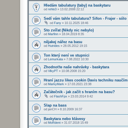
Hledám tabulatury (taby) na baskytaru
od
rehlo3
»
13.02.2008 22:12
Sedí vám tahle tabulatura? Sifon - Frajer - sólo
od
Fany
»
10.11.2025 18:46
Sto zvířat (Nikdy nic nebylo)
od
Marfinn
»
18.04.2019 8:35
nějakej nářez na basu
od
Hutrides
»
28.05.2012 19:15
Ton který není ve stupnici
od
Lemurkata
»
7.08.2022 10:30
Zhodnoťte naše nahrávky - baskytara
od
VlkyPT
»
10.08.2008 15:20
Hraní jazzu likes cookin Davis techniku naučím
od
MarkyMark
»
17.03.2021 23:38
Začátečnik - jak začít s hraním na basu?
od
FlashFpx
»
23.03.2014 9:42
Slap na bass
od
janCH
»
8.10.2009 16:37
Baskytara nebo klávesy
od
MoRdent
»
31.07.2018 15:49