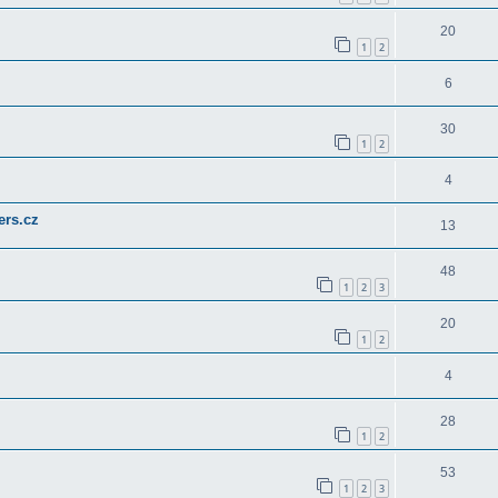
20
1
2
6
30
1
2
4
ers.cz
13
48
1
2
3
20
1
2
4
28
1
2
53
1
2
3