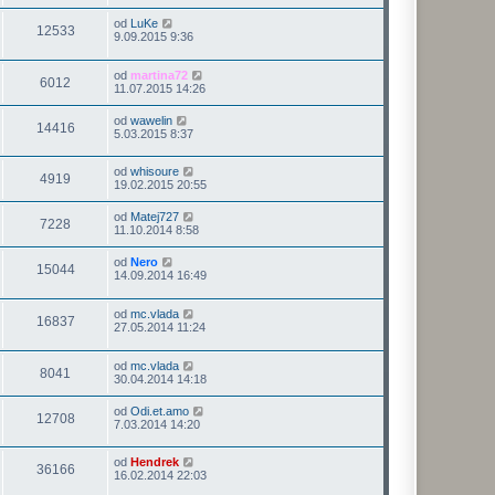
od
LuKe
12533
9.09.2015 9:36
od
martina72
6012
11.07.2015 14:26
od
wawelin
14416
5.03.2015 8:37
od
whisoure
4919
19.02.2015 20:55
od
Matej727
7228
11.10.2014 8:58
od
Nero
15044
14.09.2014 16:49
od
mc.vlada
16837
27.05.2014 11:24
od
mc.vlada
8041
30.04.2014 14:18
od
Odi.et.amo
12708
7.03.2014 14:20
od
Hendrek
36166
16.02.2014 22:03