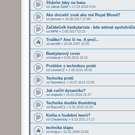
Sháním taby na basu
od
Jakub Šafář
»
17.04.2018 6:44
Ako docieliť zvuk ako má Royal Blood?
od
bencen
»
24.06.2017 17:09
Začátečník baskytarista - kde sehnat spoluhráč
od
MPM
»
2.06.2017 10:23
Trsátko? Ano či ne. A proč...
od
aivn86
»
16.04.2007 20:50
Baskytarový cover
od
bobcat
»
9.06.2016 18:15
Problém s technikou prstů
od
LeonixCZ
»
1.06.2016 18:42
Technika prstů
od
Nameless
»
19.07.2014 13:35
Jak cvičit dynamiku?
od
stepanb
»
14.01.2016 22:37
Technika double thumbing
od
RazzorCz
»
5.01.2016 22:24
Kniha o hudební teorii?
od
Cheaterboy
»
9.10.2011 17:17
technika slapu
od
krejca
»
31.01.2008 23:00