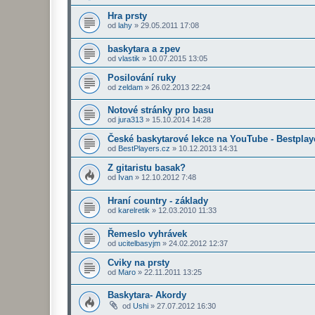
Hra prsty
od
lahy
»
29.05.2011 17:08
baskytara a zpev
od
vlastik
»
10.07.2015 13:05
Posilování ruky
od
zeldam
»
26.02.2013 22:24
Notové stránky pro basu
od
jura313
»
15.10.2014 14:28
České baskytarové lekce na YouTube - Bestplay
od
BestPlayers.cz
»
10.12.2013 14:31
Z gitaristu basak?
od
Ivan
»
12.10.2012 7:48
Hraní country - základy
od
karelretik
»
12.03.2010 11:33
Řemeslo vyhrávek
od
ucitelbasyjm
»
24.02.2012 12:37
Cviky na prsty
od
Maro
»
22.11.2011 13:25
Baskytara- Akordy
od
Ushi
»
27.07.2012 16:30