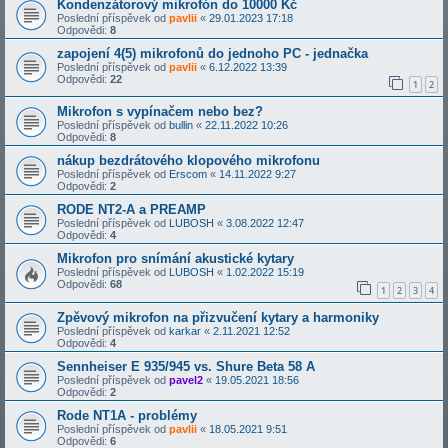
Kondenzátorový mikrofón do 10000 Kč
Poslední příspěvek od
pavlii
«
29.01.2023 17:18
Odpovědi:
8
zapojení 4(5) mikrofonů do jednoho PC - jednačka
Poslední příspěvek od
pavlii
«
6.12.2022 13:39
Odpovědi:
22
1
2
Mikrofon s vypínačem nebo bez?
Poslední příspěvek od
bullin
«
22.11.2022 10:26
Odpovědi:
8
nákup bezdrátového klopového mikrofonu
Poslední příspěvek od
Erscom
«
14.11.2022 9:27
Odpovědi:
2
RODE NT2-A a PREAMP
Poslední příspěvek od
LUBOSH
«
3.08.2022 12:47
Odpovědi:
4
Mikrofon pro snímání akustické kytary
Poslední příspěvek od
LUBOSH
«
1.02.2022 15:19
Odpovědi:
68
1
2
3
4
Zpěvový mikrofon na přizvučení kytary a harmoniky
Poslední příspěvek od
karkar
«
2.11.2021 12:52
Odpovědi:
4
Sennheiser E 935/945 vs. Shure Beta 58 A
Poslední příspěvek od
pavel2
«
19.05.2021 18:56
Odpovědi:
2
Rode NT1A - problémy
Poslední příspěvek od
pavlii
«
18.05.2021 9:51
Odpovědi:
6