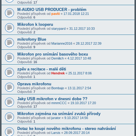
Odpovědi:
17
M-AUDIO USB PRODUCER - problém
Poslední příspěvek od
pavlii
«
17.01.2018 12:21
Odpovědi:
6
Mikrofon k looperu
Poslední příspěvek od
starypard
«
31.12.2017 10:33
Odpovědi:
2
mikrofony Blue
Poslední příspěvek od
Marianne2016
«
28.12.2017 22:39
Odpovědi:
9
Mikrofon pro snímání basového boxu
Poslední příspěvek od
Demilich
«
4.12.2017 10:48
Odpovědi:
16
zpěv a recitace - malé děti
Poslední příspěvek od
Hendrek
«
25.11.2017 8:06
Odpovědi:
1
Oprava mikrofonu
Poslední příspěvek od
Bombajo
«
13.11.2017 2:54
Odpovědi:
7
Jaky USB mikrofon v dnesni dobe ??
Poslední příspěvek od
mmmCCC
«
19.10.2017 17:20
Odpovědi:
17
Mikrofon zejména na snímání zvuků přírody
Poslední příspěvek od
jurator
«
9.10.2017 14:56
Odpovědi:
1
Dotaz ke koupi nového mikrofonu - stereo nahrávání
Poslední příspěvek od
Larsis
«
28.09.2017 20:14