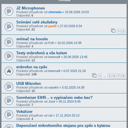
Témata
JZ Microphones
Poslední příspěvek od
cherreda
«
15.06.2026 10:03
Odpovědi:
6
Snímání celé zkušebny
Poslední příspěvek od
pavlii
«
27.03.2026 8:34
Odpovědi:
21
1
2
snímač na housle
Poslední příspěvek od
Fořt
«
16.02.2026 14:38
Odpovědi:
4
Testy mikrofonů a vše kolem
Poslední příspěvek od
innerself
«
26.08.2025 13:45
Odpovědi:
12
mikrofon na zpěv
Poslední příspěvek od
innerself
«
6.07.2025 21:18
Odpovědi:
149
1
5
6
7
8
…
USB Mikrofon
Poslední příspěvek od
vasekh
«
5.02.2025 14:38
Odpovědi:
10
Sennheiser E845 .. s vypínačem nebo bez?
Poslední příspěvek od
José
«
30.11.2024 8:45
Odpovědi:
7
Vokalizer
Poslední příspěvek od
cid
«
17.11.2024 20:13
Odpovědi:
4
Doporučení mikrofonního stojanu pro zpěv s kytarou