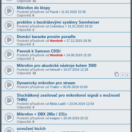
Odpovědi:
15
Mikrofon do klopy
Poslední příspěvek od
Pavdi
«
11.02.2020 15:36
Odpovědi:
6
problém s bezdrátovými systémy Sennheiser
Poslední příspěvek od
Colombus
«
31.01.2020 18:32
Odpovědi:
2
Domácí karaoke prosím poraďte
Poslední příspěvek od
Hendrek
«
17.12.2019 18:36
Odpovědi:
2
Pavouk k Samson C03U
Poslední příspěvek od
Hendrek
«
14.08.2019 15:20
Odpovědi:
1
Mikrofon pro akustické nástroje kolem 3500
Poslední příspěvek od
himself
«
19.07.2019 12:28
Odpovědi:
32
1
2
Dynamicky mikrofon pro stream
Poslední příspěvek od
Traitor
«
30.05.2019 23:00
Sluchátkový zesilovač pro mikrofonní signál s možností
THRU
Poslední příspěvek od
Béda Ladič
«
23.04.2019 12:54
Odpovědi:
4
Mikrofon + DBX 286s / 231s
Poslední příspěvek od
kwigon
«
20.04.2019 20:32
Odpovědi:
9
ozvučení bicích