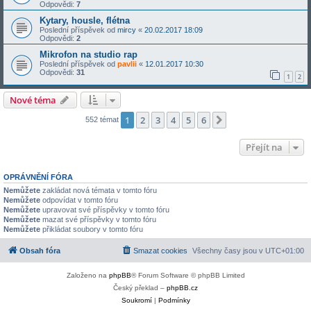
Odpovědi:
7
Kytary, housle, flétna
Poslední příspěvek od
mircy
«
20.02.2017 18:09
Odpovědi:
2
Mikrofon na studio rap
Poslední příspěvek od
pavlii
«
12.01.2017 10:30
Odpovědi:
31
1
2
Nové téma
1
2
3
4
5
6
Další
552 témat
Přejít na
OPRÁVNĚNÍ FÓRA
Nemůžete
zakládat nová témata v tomto fóru
Nemůžete
odpovídat v tomto fóru
Nemůžete
upravovat své příspěvky v tomto fóru
Nemůžete
mazat své příspěvky v tomto fóru
Nemůžete
přikládat soubory v tomto fóru
Obsah fóra
Smazat cookies
Všechny časy jsou v
UTC+01:00
Založeno na
phpBB
® Forum Software © phpBB Limited
Český překlad –
phpBB.cz
Soukromí
|
Podmínky