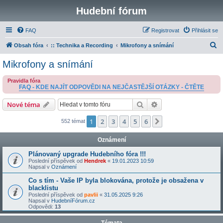
Hudební fórum
FAQ
Registrovat
Přihlásit se
H
Obsah fóra
:: Technika a Recording
Mikrofony a snímání
l
Mikrofony a snímání
e
Pravidla fóra
d
FAQ - KDE NAJÍT ODPOVĚDI NA NEJČASTĚJŠÍ OTÁZKY - ČTĚTE
a
Hledat
Pokročilé hledání
Nové téma
t
1
2
3
4
5
6
Další
552 témat
Oznámení
Plánovaný upgrade Hudebního fóra !!!
Poslední příspěvek od
Hendrek
«
19.01.2023 10:59
Napsal v
Oznámení
Co s tím - Vaše IP byla blokována, protože je obsažena v
blacklistu
Poslední příspěvek od
pavlii
«
31.05.2025 9:26
Napsal v
HudebníFórum.cz
Odpovědi:
13