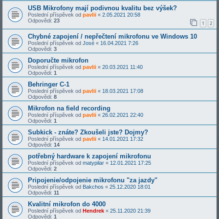
USB Mikrofony mají podivnou kvalitu bez výšek?
Poslední příspěvek od
pavlii
«
2.05.2021 20:58
Odpovědi:
23
1
2
Chybné zapojení / nepřečtení mikrofonu ve Windows 10
Poslední příspěvek od
José
«
16.04.2021 7:26
Odpovědi:
3
Doporučte mikrofon
Poslední příspěvek od
pavlii
«
20.03.2021 11:40
Odpovědi:
1
Behringer C-1
Poslední příspěvek od
pavlii
«
18.03.2021 17:08
Odpovědi:
8
Mikrofon na field recording
Poslední příspěvek od
pavlii
«
26.02.2021 22:40
Odpovědi:
1
Subkick - znáte? Zkoušeli jste? Dojmy?
Poslední příspěvek od
pavlii
«
14.01.2021 17:32
Odpovědi:
14
potřebný hardware k zapojení mikrofonu
Poslední příspěvek od
matypilar
«
12.01.2021 17:25
Odpovědi:
2
Pripojenie/odpojenie mikrofonu "za jazdy"
Poslední příspěvek od
Bakchos
«
25.12.2020 18:01
Odpovědi:
11
Kvalitní mikrofon do 4000
Poslední příspěvek od
Hendrek
«
25.11.2020 21:39
Odpovědi:
1