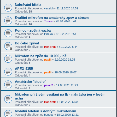
Nahrávání křídla
Poslední příspěvek od
vasekh
«
11.11.2020 14:59
Odpovědi:
18
Kvalitni mikrofon na amatersky zpev a stream
Poslední příspěvek od
Trevor
«
28.10.2020 3:41
Odpovědi:
10
Pomoc - zpětná vazba
Poslední příspěvek od
Placka
«
8.10.2020 13:54
Odpovědi:
4
Do čeho zpívat
Poslední příspěvek od
Hendrek
«
8.10.2020 5:44
Odpovědi:
2
Mikrofon na zpěv do 10 000,- Kč
Poslední příspěvek od
pavlii
«
2.10.2020 18:25
Odpovědi:
8
APEX 435B
Poslední příspěvek od
pavlii
«
28.09.2020 18:07
Odpovědi:
4
Amatérské "studio"
Poslední příspěvek od
pavel2
«
14.06.2020 20:21
Odpovědi:
9
Mikrofon při živém vysílání na fb - nahrávka jen v levém
uchu
Poslední příspěvek od
Hendrek
«
6.05.2020 6:50
Odpovědi:
2
Mobilní telefon s dobrým mikrofonem
Poslední příspěvek od
bundes
«
18.02.2020 13:21