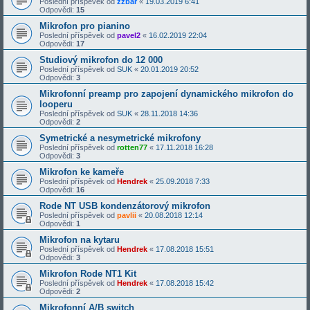
Poslední příspěvek od
zzbar
«
19.03.2019 6:41
Odpovědi:
15
Mikrofon pro pianino
Poslední příspěvek od
pavel2
«
16.02.2019 22:04
Odpovědi:
17
Studiový mikrofon do 12 000
Poslední příspěvek od
SUK
«
20.01.2019 20:52
Odpovědi:
3
Mikrofonní preamp pro zapojení dynamického mikrofon do
looperu
Poslední příspěvek od
SUK
«
28.11.2018 14:36
Odpovědi:
2
Symetrické a nesymetrické mikrofony
Poslední příspěvek od
rotten77
«
17.11.2018 16:28
Odpovědi:
3
Mikrofon ke kameře
Poslední příspěvek od
Hendrek
«
25.09.2018 7:33
Odpovědi:
16
Rode NT USB kondenzátorový mikrofon
Poslední příspěvek od
pavlii
«
20.08.2018 12:14
Odpovědi:
1
Mikrofon na kytaru
Poslední příspěvek od
Hendrek
«
17.08.2018 15:51
Odpovědi:
3
Mikrofon Rode NT1 Kit
Poslední příspěvek od
Hendrek
«
17.08.2018 15:42
Odpovědi:
2
Mikrofonní A/B switch