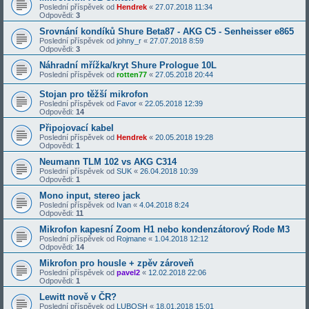
Poslední příspěvek od
Hendrek
«
27.07.2018 11:34
Odpovědi:
3
Srovnání kondíků Shure Beta87 - AKG C5 - Senheisser e865
Poslední příspěvek od
johny_r
«
27.07.2018 8:59
Odpovědi:
3
Náhradní mřížka/kryt Shure Prologue 10L
Poslední příspěvek od
rotten77
«
27.05.2018 20:44
Stojan pro těžší mikrofon
Poslední příspěvek od
Favor
«
22.05.2018 12:39
Odpovědi:
14
Připojovací kabel
Poslední příspěvek od
Hendrek
«
20.05.2018 19:28
Odpovědi:
1
Neumann TLM 102 vs AKG C314
Poslední příspěvek od
SUK
«
26.04.2018 10:39
Odpovědi:
1
Mono input, stereo jack
Poslední příspěvek od
Ivan
«
4.04.2018 8:24
Odpovědi:
11
Mikrofon kapesní Zoom H1 nebo kondenzátorový Rode M3
Poslední příspěvek od
Rojmane
«
1.04.2018 12:12
Odpovědi:
14
Mikrofon pro housle + zpěv zároveň
Poslední příspěvek od
pavel2
«
12.02.2018 22:06
Odpovědi:
1
Lewitt nově v ČR?
Poslední příspěvek od
LUBOSH
«
18.01.2018 15:01