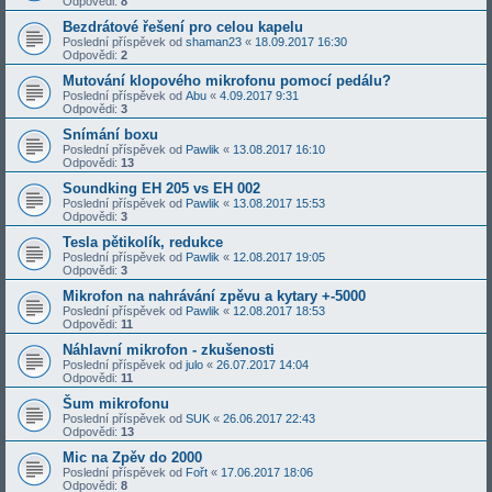
Odpovědi:
8
Bezdrátové řešení pro celou kapelu
Poslední příspěvek od
shaman23
«
18.09.2017 16:30
Odpovědi:
2
Mutování klopového mikrofonu pomocí pedálu?
Poslední příspěvek od
Abu
«
4.09.2017 9:31
Odpovědi:
3
Snímání boxu
Poslední příspěvek od
Pawlik
«
13.08.2017 16:10
Odpovědi:
13
Soundking EH 205 vs EH 002
Poslední příspěvek od
Pawlik
«
13.08.2017 15:53
Odpovědi:
3
Tesla pětikolík, redukce
Poslední příspěvek od
Pawlik
«
12.08.2017 19:05
Odpovědi:
3
Mikrofon na nahrávání zpěvu a kytary +-5000
Poslední příspěvek od
Pawlik
«
12.08.2017 18:53
Odpovědi:
11
Náhlavní mikrofon - zkušenosti
Poslední příspěvek od
julo
«
26.07.2017 14:04
Odpovědi:
11
Šum mikrofonu
Poslední příspěvek od
SUK
«
26.06.2017 22:43
Odpovědi:
13
Mic na Zpěv do 2000
Poslední příspěvek od
Fořt
«
17.06.2017 18:06
Odpovědi:
8