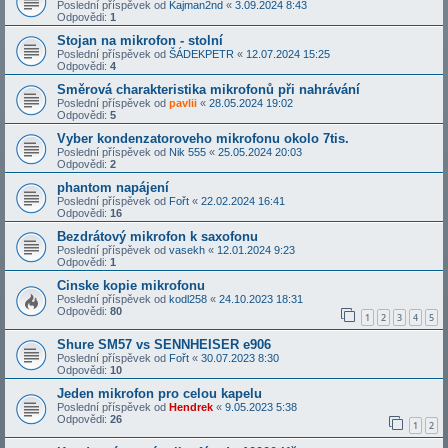
Poslední příspěvek od
Kajman2nd
«
3.09.2024 8:43
Odpovědi:
1
Stojan na mikrofon - stolní
Poslední příspěvek od
ŠÁDEKPETR
«
12.07.2024 15:25
Odpovědi:
4
Směrová charakteristika mikrofonů při nahrávání
Poslední příspěvek od
pavlii
«
28.05.2024 19:02
Odpovědi:
5
Vyber kondenzatoroveho mikrofonu okolo 7tis.
Poslední příspěvek od
Nik 555
«
25.05.2024 20:03
Odpovědi:
2
phantom napájení
Poslední příspěvek od
Fořt
«
22.02.2024 16:41
Odpovědi:
16
Bezdrátový mikrofon k saxofonu
Poslední příspěvek od
vasekh
«
12.01.2024 9:23
Odpovědi:
1
Cinske kopie mikrofonu
Poslední příspěvek od
kodl258
«
24.10.2023 18:31
Odpovědi:
80
1
2
3
4
5
Shure SM57 vs SENNHEISER e906
Poslední příspěvek od
Fořt
«
30.07.2023 8:30
Odpovědi:
10
Jeden mikrofon pro celou kapelu
Poslední příspěvek od
Hendrek
«
9.05.2023 5:38
Odpovědi:
26
1
2