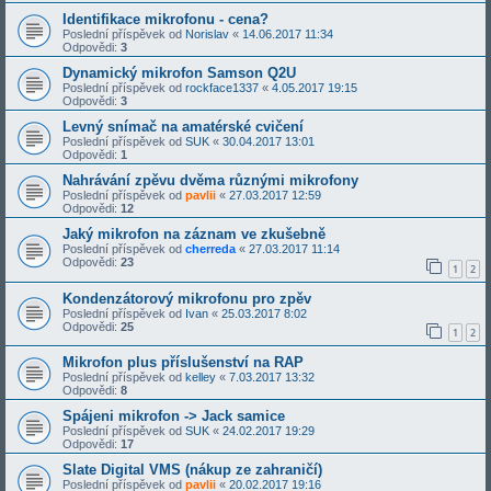
Identifikace mikrofonu - cena?
Poslední příspěvek od
Norislav
«
14.06.2017 11:34
Odpovědi:
3
Dynamický mikrofon Samson Q2U
Poslední příspěvek od
rockface1337
«
4.05.2017 19:15
Odpovědi:
3
Levný snímač na amatérské cvičení
Poslední příspěvek od
SUK
«
30.04.2017 13:01
Odpovědi:
1
Nahrávání zpěvu dvěma různými mikrofony
Poslední příspěvek od
pavlii
«
27.03.2017 12:59
Odpovědi:
12
Jaký mikrofon na záznam ve zkušebně
Poslední příspěvek od
cherreda
«
27.03.2017 11:14
Odpovědi:
23
1
2
Kondenzátorový mikrofonu pro zpěv
Poslední příspěvek od
Ivan
«
25.03.2017 8:02
Odpovědi:
25
1
2
Mikrofon plus příslušenství na RAP
Poslední příspěvek od
kelley
«
7.03.2017 13:32
Odpovědi:
8
Spájeni mikrofon -> Jack samice
Poslední příspěvek od
SUK
«
24.02.2017 19:29
Odpovědi:
17
Slate Digital VMS (nákup ze zahraničí)
Poslední příspěvek od
pavlii
«
20.02.2017 19:16