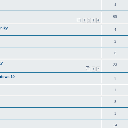
4
68
1
2
3
4
oniky
4
2
6
k?
23
1
2
ndows 10
3
1
8
1
14