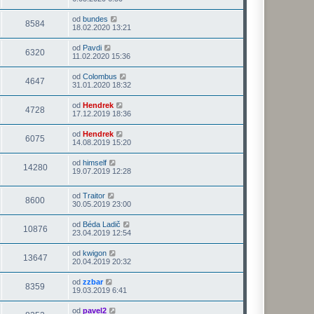
od
bundes
8584
18.02.2020 13:21
od
Pavdi
6320
11.02.2020 15:36
od
Colombus
4647
31.01.2020 18:32
od
Hendrek
4728
17.12.2019 18:36
od
Hendrek
6075
14.08.2019 15:20
od
himself
14280
19.07.2019 12:28
od
Traitor
8600
30.05.2019 23:00
od
Béda Ladič
10876
23.04.2019 12:54
od
kwigon
13647
20.04.2019 20:32
od
zzbar
8359
19.03.2019 6:41
od
pavel2