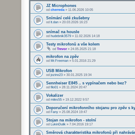
JZ Microphones
od
cherreda
»
11.06.2026 10:05
Snímání celé zkušebny
od
lt.dan
»
20.03.2026 16:23
snímač na housle
od
hudebnik3579
»
11.02.2026 14:18
Testy mikrofonů a vše kolem
od
Trevor
»
24.05.2025 21:18
mikrofon na zpěv
od
Mr.Freeman
»
5.01.2016 21:29
USB Mikrofon
od
jozino23
»
30.01.2025 19:34
Sennheiser E845 .. s vypínačem nebo bez?
od
filo01
»
28.11.2024 20:47
Vokalizer
od
miles55
»
19.12.2022 9:57
Doporučení mikrofonního stojanu pro zpěv s k
od
Fany
»
25.08.2024 19:47
Stojan na mikrofon - stolní
od
LukinDulik
»
7.04.2016 19:17
Směrová charakteristika mikrofonů při nahrává