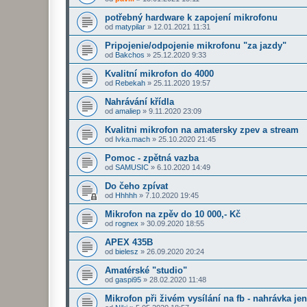
potřebný hardware k zapojení mikrofonu
od
matypilar
»
12.01.2021 11:31
Pripojenie/odpojenie mikrofonu "za jazdy"
od
Bakchos
»
25.12.2020 9:33
Kvalitní mikrofon do 4000
od
Rebekah
»
25.11.2020 19:57
Nahrávání křídla
od
amaliep
»
9.11.2020 23:09
Kvalitni mikrofon na amatersky zpev a stream
od
Ivka.mach
»
25.10.2020 21:45
Pomoc - zpětná vazba
od
SAMUSIC
»
6.10.2020 14:49
Do čeho zpívat
od
Hhhhh
»
7.10.2020 19:45
Mikrofon na zpěv do 10 000,- Kč
od
rognex
»
30.09.2020 18:55
APEX 435B
od
bielesz
»
26.09.2020 20:24
Amatérské "studio"
od
gaspi95
»
28.02.2020 11:48
Mikrofon při živém vysílání na fb - nahrávka je