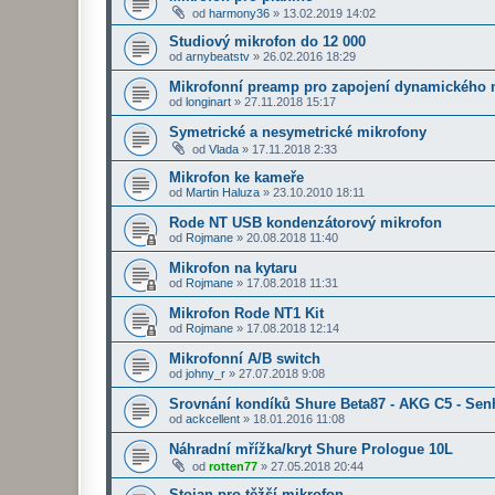
od
harmony36
»
13.02.2019 14:02
Studiový mikrofon do 12 000
od
arnybeatstv
»
26.02.2016 18:29
Mikrofonní preamp pro zapojení dynamického 
od
longinart
»
27.11.2018 15:17
Symetrické a nesymetrické mikrofony
od
Vlada
»
17.11.2018 2:33
Mikrofon ke kameře
od
Martin Haluza
»
23.10.2010 18:11
Rode NT USB kondenzátorový mikrofon
od
Rojmane
»
20.08.2018 11:40
Mikrofon na kytaru
od
Rojmane
»
17.08.2018 11:31
Mikrofon Rode NT1 Kit
od
Rojmane
»
17.08.2018 12:14
Mikrofonní A/B switch
od
johny_r
»
27.07.2018 9:08
Srovnání kondíků Shure Beta87 - AKG C5 - Sen
od
ackcellent
»
18.01.2016 11:08
Náhradní mřížka/kryt Shure Prologue 10L
od
rotten77
»
27.05.2018 20:44
Stojan pro těžší mikrofon