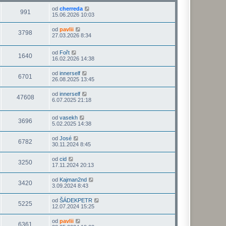
od
cherreda
991
15.06.2026 10:03
od
pavlii
3798
27.03.2026 8:34
od
Fořt
1640
16.02.2026 14:38
od
innerself
6701
26.08.2025 13:45
od
innerself
47608
6.07.2025 21:18
od
vasekh
3696
5.02.2025 14:38
od
José
6782
30.11.2024 8:45
od
cid
3250
17.11.2024 20:13
od
Kajman2nd
3420
3.09.2024 8:43
od
ŠÁDEKPETR
5225
12.07.2024 15:25
od
pavlii
6361