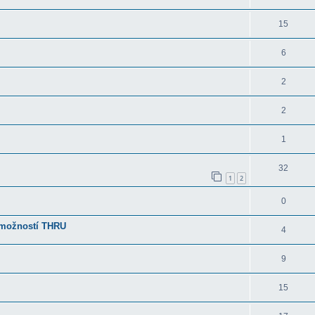
15
6
2
2
1
32
1
2
0
s možností THRU
4
9
15