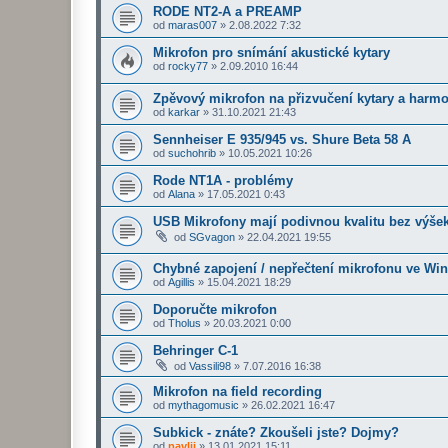
RODE NT2-A a PREAMP
od
maras007
»
2.08.2022 7:32
Mikrofon pro snímání akustické kytary
od
rocky77
»
2.09.2010 16:44
Zpěvový mikrofon na přizvučení kytary a harm
od
karkar
»
31.10.2021 21:43
Sennheiser E 935/945 vs. Shure Beta 58 A
od
suchohrib
»
10.05.2021 10:26
Rode NT1A - problémy
od
Alana
»
17.05.2021 0:43
USB Mikrofony mají podivnou kvalitu bez výše
od
SGvagon
»
22.04.2021 19:55
Chybné zapojení / nepřečtení mikrofonu ve Wi
od
Agillis
»
15.04.2021 18:29
Doporučte mikrofon
od
Tholus
»
20.03.2021 0:00
Behringer C-1
od
Vassili98
»
7.07.2016 16:38
Mikrofon na field recording
od
mythagomusic
»
26.02.2021 16:47
Subkick - znáte? Zkoušeli jste? Dojmy?
od
pavlii
»
13.01.2021 15:11