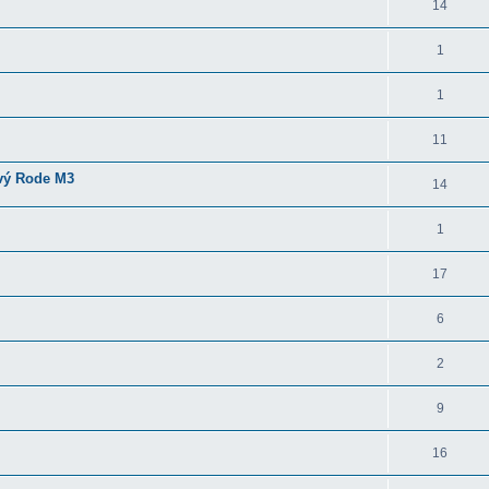
14
1
1
11
vý Rode M3
14
1
17
6
2
9
16