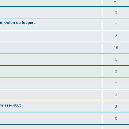
17
3
mikrofon do looperu
2
3
16
1
3
2
3
heisser e865
3
0