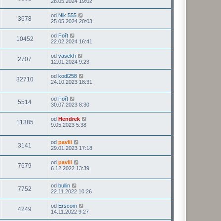
28.05.2024 19:02
od
Nik 555
3678
25.05.2024 20:03
od
Fořt
10452
22.02.2024 16:41
od
vasekh
2707
12.01.2024 9:23
od
kodl258
32710
24.10.2023 18:31
od
Fořt
5514
30.07.2023 8:30
od
Hendrek
11385
9.05.2023 5:38
od
pavlii
3141
29.01.2023 17:18
od
pavlii
7679
6.12.2022 13:39
od
bullin
7752
22.11.2022 10:26
od
Erscom
4249
14.11.2022 9:27