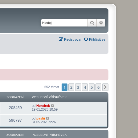
Hledat
Pokročilé hledání
Registrovat
Přihlásit se
1
2
3
4
5
6
Další
552 témat
ZOBRAZENÍ
POSLEDNÍ PŘÍSPĚVEK
od
Hendrek
208459
19.01.2023 10:59
od
pavlii
596797
31.05.2025 9:26
ZOBRAZENÍ
POSLEDNÍ PŘÍSPĚVEK