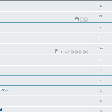
6
21
1
2
4
12
149
1
4
5
6
7
8
…
10
7
4
ytarou
1
4
ní
5