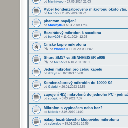
od
Martinkooo
»
27.05.2024 21:03
Vyber kondenzatoroveho mikrofonu okolo 7tis.
od
Nik 555
»
25.05.2024 18:22
phantom napájení
od
Stanley06
»
5.04.2009 17:30
Bezdrátový mikrofon k saxofonu
od
beny106
»
11.01.2024 12:25
Cinske kopie mikrofonu
od
Wohma
»
11.04.2008 14:02
Shure SM57 vs SENNHEISER e906
od
Nik 555
»
6.10.2011 18:51
Jeden mikrofon pro celou kapelu
od
dizzyn
»
3.02.2021 15:00
Kondenzátorový mikrofón do 10000 Kč
od
Gabriel
»
26.01.2023 12:56
zapojení 4(5) mikrofonů do jednoho PC - jedna
od
scorpio
»
8.03.2021 7:37
Mikrofon s vypínačem nebo bez?
od
Moleek
»
3.08.2010 11:02
nákup bezdrátového klopového mikrofonu
od
cyberdog
»
19.01.2021 16:58