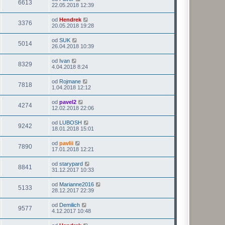
6613
22.05.2018 12:39
od
Hendrek
3376
20.05.2018 19:28
od
SUK
5014
26.04.2018 10:39
od
Ivan
8329
4.04.2018 8:24
od
Rojmane
7818
1.04.2018 12:12
od
pavel2
4274
12.02.2018 22:06
od
LUBOSH
9242
18.01.2018 15:01
od
pavlii
7890
17.01.2018 12:21
od
starypard
8841
31.12.2017 10:33
od
Marianne2016
5133
28.12.2017 22:39
od
Demilich
9577
4.12.2017 10:48