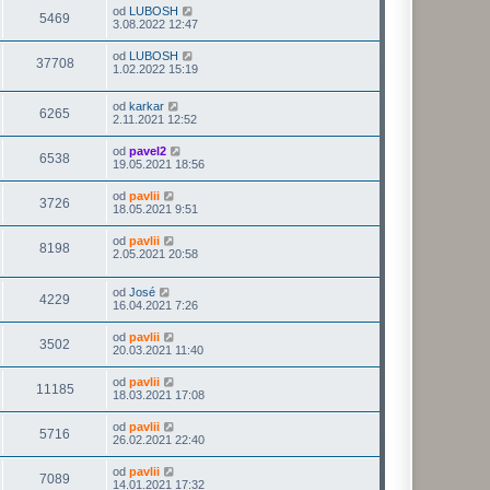
od
LUBOSH
5469
3.08.2022 12:47
od
LUBOSH
37708
1.02.2022 15:19
od
karkar
6265
2.11.2021 12:52
od
pavel2
6538
19.05.2021 18:56
od
pavlii
3726
18.05.2021 9:51
od
pavlii
8198
2.05.2021 20:58
od
José
4229
16.04.2021 7:26
od
pavlii
3502
20.03.2021 11:40
od
pavlii
11185
18.03.2021 17:08
od
pavlii
5716
26.02.2021 22:40
od
pavlii
7089
14.01.2021 17:32