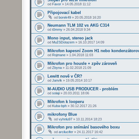
od
Favor
»
14.05.2018 11:12
Připojovací kabel
od
borek49
»
20.05.2018 16:20
Neumann TLM 102 vs AKG C314
od
t0mmy
»
26.04.2018 9:34
Mono input, stereo jack
od
MužSDotazem
»
16.10.2017 14:09
Mikrofon kapesní Zoom H1 nebo kondenzátoro
od
Rojmane
»
1.04.2018 11:03
Mikrofon pro housle + zpěv zároveň
od
Zbyna
»
11.02.2018 21:09
Lewitt nově v ČR?
od
Janvlk
»
19.05.2014 10:17
M-AUDIO USB PRODUCER - problém
od
solaji
»
20.03.2011 18:06
Mikrofon k looperu
od
Kuba-bph
»
30.12.2017 21:26
mikrofony Blue
od
vyhnlu97
»
10.11.2014 18:23
Mikrofon pro snímání basového boxu
od
arcilucifer
»
24.11.2017 16:42