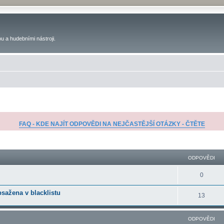
u a hudebními nástroji.
FAQ - KDE NAJÍT ODPOVĚDI NA NEJČASTĚJŠÍ OTÁZKY - ČTĚTE
ilé hledání
ODPOVĚDI
0
bsažena v blacklistu
13
ODPOVĚDI