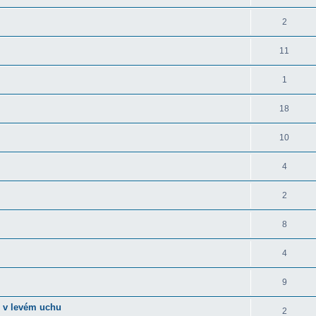
2
11
1
18
10
4
2
8
4
9
n v levém uchu
2