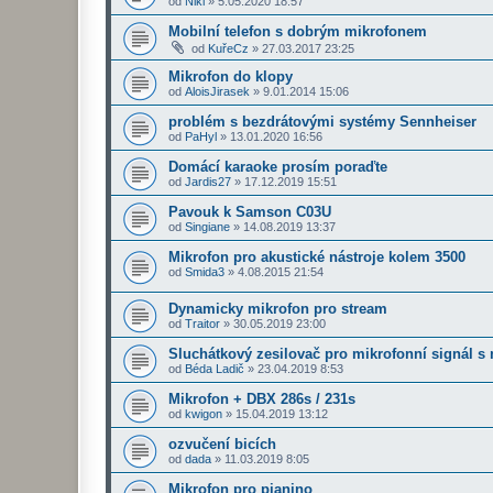
od
Niki
»
5.05.2020 18:57
Mobilní telefon s dobrým mikrofonem
od
KuřeCz
»
27.03.2017 23:25
Mikrofon do klopy
od
AloisJirasek
»
9.01.2014 15:06
problém s bezdrátovými systémy Sennheiser
od
PaHyl
»
13.01.2020 16:56
Domácí karaoke prosím poraďte
od
Jardis27
»
17.12.2019 15:51
Pavouk k Samson C03U
od
Singiane
»
14.08.2019 13:37
Mikrofon pro akustické nástroje kolem 3500
od
Smida3
»
4.08.2015 21:54
Dynamicky mikrofon pro stream
od
Traitor
»
30.05.2019 23:00
Sluchátkový zesilovač pro mikrofonní signál 
od
Béda Ladič
»
23.04.2019 8:53
Mikrofon + DBX 286s / 231s
od
kwigon
»
15.04.2019 13:12
ozvučení bicích
od
dada
»
11.03.2019 8:05
Mikrofon pro pianino