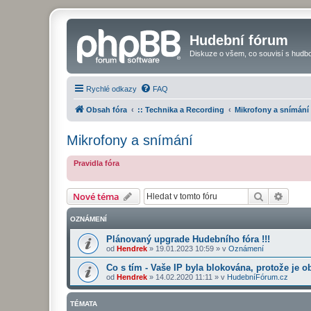
Hudební fórum
Diskuze o všem, co souvisí s hudbo
Rychlé odkazy
FAQ
Obsah fóra
:: Technika a Recording
Mikrofony a snímání
Mikrofony a snímání
Pravidla fóra
Hledat
Pokroč
Nové téma
OZNÁMENÍ
Plánovaný upgrade Hudebního fóra !!!
od
Hendrek
»
19.01.2023 10:59
» v
Oznámení
Co s tím - Vaše IP byla blokována, protože je o
od
Hendrek
»
14.02.2020 11:11
» v
HudebníFórum.cz
TÉMATA