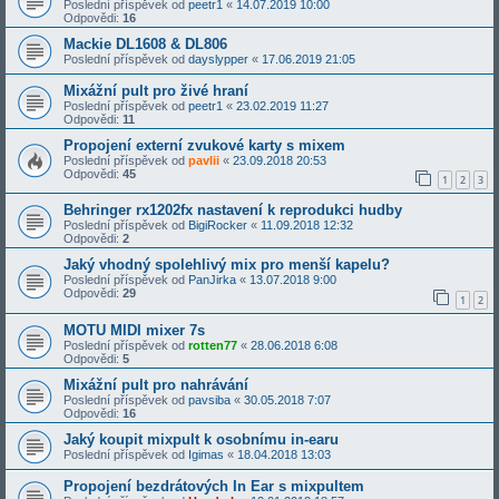
Poslední příspěvek od
peetr1
«
14.07.2019 10:00
Odpovědi:
16
Mackie DL1608 & DL806
Poslední příspěvek od
dayslypper
«
17.06.2019 21:05
Mixážní pult pro živé hraní
Poslední příspěvek od
peetr1
«
23.02.2019 11:27
Odpovědi:
11
Propojení externí zvukové karty s mixem
Poslední příspěvek od
pavlii
«
23.09.2018 20:53
Odpovědi:
45
1
2
3
Behringer rx1202fx nastavení k reprodukci hudby
Poslední příspěvek od
BigiRocker
«
11.09.2018 12:32
Odpovědi:
2
Jaký vhodný spolehlivý mix pro menší kapelu?
Poslední příspěvek od
PanJirka
«
13.07.2018 9:00
Odpovědi:
29
1
2
MOTU MIDI mixer 7s
Poslední příspěvek od
rotten77
«
28.06.2018 6:08
Odpovědi:
5
Mixážní pult pro nahrávání
Poslední příspěvek od
pavsiba
«
30.05.2018 7:07
Odpovědi:
16
Jaký koupit mixpult k osobnímu in-earu
Poslední příspěvek od
Igimas
«
18.04.2018 13:03
Propojení bezdrátových In Ear s mixpultem