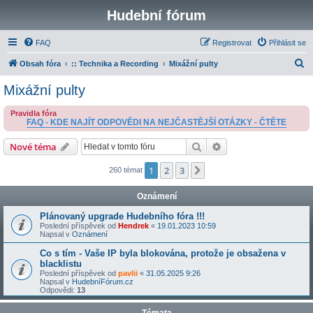
Hudební fórum
FAQ
Registrovat
Přihlásit se
H
Obsah fóra
:: Technika a Recording
Mixážní pulty
l
Mixážní pulty
e
Pravidla fóra
d
FAQ - KDE NAJÍT ODPOVĚDI NA NEJČASTĚJŠÍ OTÁZKY - ČTĚTE
a
Hledat
Pokročilé hledání
Nové téma
t
1
2
3
Další
260 témat
Oznámení
Plánovaný upgrade Hudebního fóra !!!
Poslední příspěvek od
Hendrek
«
19.01.2023 10:59
Napsal v
Oznámení
Co s tím - Vaše IP byla blokována, protože je obsažena v
blacklistu
Poslední příspěvek od
pavlii
«
31.05.2025 9:26
Napsal v
HudebníFórum.cz
Odpovědi:
13