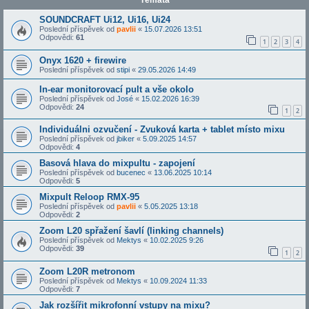
Témata
SOUNDCRAFT Ui12, Ui16, Ui24
Poslední příspěvek od
pavlii
«
15.07.2026 13:51
Odpovědi:
61
1
2
3
4
Onyx 1620 + firewire
Poslední příspěvek od
stipi
«
29.05.2026 14:49
In-ear monitorovací pult a vše okolo
Poslední příspěvek od
José
«
15.02.2026 16:39
Odpovědi:
24
1
2
Individuálni ozvučení - Zvuková karta + tablet místo mixu
Poslední příspěvek od
jbiker
«
5.09.2025 14:57
Odpovědi:
4
Basová hlava do mixpultu - zapojení
Poslední příspěvek od
bucenec
«
13.06.2025 10:14
Odpovědi:
5
Mixpult Reloop RMX-95
Poslední příspěvek od
pavlii
«
5.05.2025 13:18
Odpovědi:
2
Zoom L20 spřažení šavlí (linking channels)
Poslední příspěvek od
Mektys
«
10.02.2025 9:26
Odpovědi:
39
1
2
Zoom L20R metronom
Poslední příspěvek od
Mektys
«
10.09.2024 11:33
Odpovědi:
7
Jak rozšířit mikrofonní vstupy na mixu?