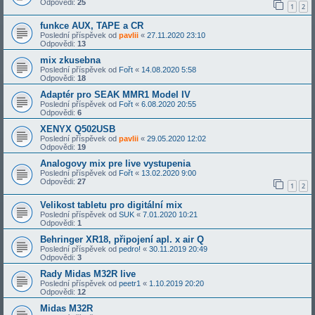
Odpovědi:
25
1
2
funkce AUX, TAPE a CR
Poslední příspěvek od
pavlii
«
27.11.2020 23:10
Odpovědi:
13
mix zkusebna
Poslední příspěvek od
Fořt
«
14.08.2020 5:58
Odpovědi:
18
Adaptér pro SEAK MMR1 Model IV
Poslední příspěvek od
Fořt
«
6.08.2020 20:55
Odpovědi:
6
XENYX Q502USB
Poslední příspěvek od
pavlii
«
29.05.2020 12:02
Odpovědi:
19
Analogovy mix pre live vystupenia
Poslední příspěvek od
Fořt
«
13.02.2020 9:00
Odpovědi:
27
1
2
Velikost tabletu pro digitální mix
Poslední příspěvek od
SUK
«
7.01.2020 10:21
Odpovědi:
1
Behringer XR18, připojení apl. x air Q
Poslední příspěvek od
pedro!
«
30.11.2019 20:49
Odpovědi:
3
Rady Midas M32R live
Poslední příspěvek od
peetr1
«
1.10.2019 20:20
Odpovědi:
12
Midas M32R