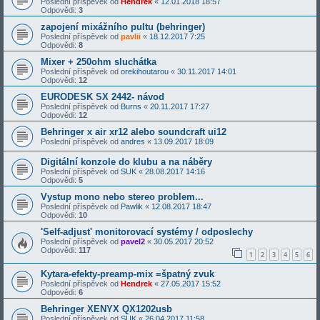
Poslední příspěvek od
Hendrek
«
12.01.2018 18:57
Odpovědi:
3
zapojení mixážního pultu (behringer)
Poslední příspěvek od
pavlii
«
18.12.2017 7:25
Odpovědi:
8
Mixer + 250ohm sluchátka
Poslední příspěvek od
orekihoutarou
«
30.11.2017 14:01
Odpovědi:
12
EURODESK SX 2442- návod
Poslední příspěvek od
Burns
«
20.11.2017 17:27
Odpovědi:
12
Behringer x air xr12 alebo soundcraft ui12
Poslední příspěvek od
andres
«
13.09.2017 18:09
Digitální konzole do klubu a na náběry
Poslední příspěvek od
SUK
«
28.08.2017 14:16
Odpovědi:
5
Vystup mono nebo stereo problem...
Poslední příspěvek od
Pawlik
«
12.08.2017 18:47
Odpovědi:
10
'Self-adjust' monitorovací systémy / odposlechy
Poslední příspěvek od
pavel2
«
30.05.2017 20:52
Odpovědi:
117
1
2
3
4
5
6
Kytara-efekty-preamp-mix =špatný zvuk
Poslední příspěvek od
Hendrek
«
27.05.2017 15:52
Odpovědi:
6
Behringer XENYX QX1202usb
Poslední příspěvek od
SUK
«
26.04.2017 11:58