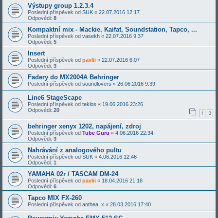
Výstupy group 1.2.3.4
Poslední příspěvek od
SUK
«
22.07.2016 12:17
Odpovědi:
8
Kompaktní mix - Mackie, Kaifat, Soundstation, Tapco, ...
Poslední příspěvek od
vasekh
«
22.07.2016 9:37
Odpovědi:
5
Insert
Poslední příspěvek od
pavlii
«
22.07.2016 6:07
Odpovědi:
3
Fadery do MX2004A Behringer
Poslední příspěvek od
soundlovers
«
26.06.2016 9:39
Line6 StageScape
Poslední příspěvek od
teklos
«
19.06.2016 23:26
Odpovědi:
20
1
2
behringer xenyx 1202, napájení, zdroj
Poslední příspěvek od
Tube Guru
«
4.06.2016 22:34
Odpovědi:
3
Nahrávání z analogového pultu
Poslední příspěvek od
SUK
«
4.06.2016 12:46
Odpovědi:
1
YAMAHA 02r / TASCAM DM-24
Poslední příspěvek od
pavlii
«
18.04.2016 21:18
Odpovědi:
6
Tapco MIX FX-260
Poslední příspěvek od
anthea_x
«
28.03.2016 17:40