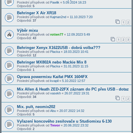
Poslední příspěvek od
Pawlik
«
5.09.2024 16:23
Odpovědi:
5
Behringer X Air XR18
Poslední příspěvek od
Kajman2nd
«
11.10.2023 7:20
Odpovědi:
37
1
2
Výběr mixu
Poslední příspěvek od
rotten77
«
12.09.2023 5:49
Odpovědi:
43
1
2
3
Behringer Xenyx X1622USB - dobrá volba???
Poslední příspěvek od
Placka
«
18.03.2023 10:41
Odpovědi:
12
Behringer MX802A nebo Mackie Mix 8
Poslední příspěvek od
Placka
«
31.01.2023 11:15
Odpovědi:
1
Oprava powermixu Kaifat PMX 1604FX
Poslední příspěvek od
kvapil
«
5.10.2022 12:57
Mix Allen & Heath ZED-22FX záznam do PC přes USB - dotaz
Poslední příspěvek od
vasekh
«
26.07.2022 19:31
Odpovědi:
34
1
2
Mix. pult, neomix202
Poslední příspěvek od
Abu
«
20.07.2022 14:32
Odpovědi:
5
Vyřazení koncového zesilovače u Studiomixu 6-130
Poslední příspěvek od
Trevor
«
20.06.2022 23:32
Odpovědi:
2