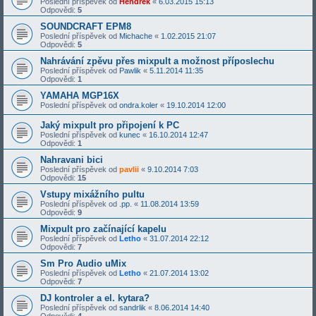
Poslední příspěvek od
Hendrek
«
6.03.2015 15:13
Odpovědi:
5
SOUNDCRAFT EPM8
Poslední příspěvek od
Michache
«
1.02.2015 21:07
Odpovědi:
5
Nahrávání zpěvu přes mixpult a možnost příposlechu
Poslední příspěvek od
Pawlik
«
5.11.2014 11:35
Odpovědi:
1
YAMAHA MGP16X
Poslední příspěvek od
ondra.koler
«
19.10.2014 12:00
Jaký mixpult pro připojení k PC
Poslední příspěvek od
kunec
«
16.10.2014 12:47
Odpovědi:
1
Nahravani bici
Poslední příspěvek od
pavlii
«
9.10.2014 7:03
Odpovědi:
15
Vstupy mixážního pultu
Poslední příspěvek od
.pp.
«
11.08.2014 13:59
Odpovědi:
9
Mixpult pro začínající kapelu
Poslední příspěvek od
Letho
«
31.07.2014 22:12
Odpovědi:
7
Sm Pro Audio uMix
Poslední příspěvek od
Letho
«
21.07.2014 13:02
Odpovědi:
7
DJ kontroler a el. kytara?
Poslední příspěvek od
sandrlik
«
8.06.2014 14:40