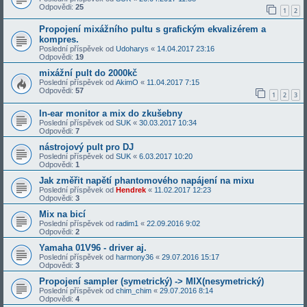
Odpovědi:
25
1
2
Propojení mixážního pultu s grafickým ekvalizérem a
kompres.
Poslední příspěvek od
Udoharys
«
14.04.2017 23:16
Odpovědi:
19
mixážní pult do 2000kč
Poslední příspěvek od
AkimO
«
11.04.2017 7:15
Odpovědi:
57
1
2
3
In-ear monitor a mix do zkušebny
Poslední příspěvek od
SUK
«
30.03.2017 10:34
Odpovědi:
7
nástrojový pult pro DJ
Poslední příspěvek od
SUK
«
6.03.2017 10:20
Odpovědi:
1
Jak změřit napětí phantomového napájení na mixu
Poslední příspěvek od
Hendrek
«
11.02.2017 12:23
Odpovědi:
3
Mix na bicí
Poslední příspěvek od
radim1
«
22.09.2016 9:02
Odpovědi:
2
Yamaha 01V96 - driver aj.
Poslední příspěvek od
harmony36
«
29.07.2016 15:17
Odpovědi:
3
Propojení sampler (symetrický) -> MIX(nesymetrický)
Poslední příspěvek od
chim_chim
«
29.07.2016 8:14
Odpovědi:
4