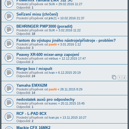
Powermix Yamaha EMX 512 SC
Poslední příspěvek od
SUK
«
29.02.2016 11:27
Odpovědi:
1
Seřízení mixu (chrčení)
Poslední příspěvek od
jirik21
«
10.02.2016 21:37
BEHRINGER PMP3000 (poradit)
Poslední příspěvek od
SUK
«
3.02.2016 11:22
Odpovědi:
18
Fantom do výstupu jiného nástroje/přístroje - problém?
Poslední příspěvek od
pavlii
«
3.01.2016 1:12
Odpovědi:
3
Peavey XR-600 mixer-amp zapojení
Poslední příspěvek od
mirbus
«
12.12.2015 17:47
Odpovědi:
2
Merge box / mixpult
Poslední příspěvek od
Ivan
«
6.12.2015 20:19
Odpovědi:
24
1
2
Yamaha EMX62M
Poslední příspěvek od
pavlii
«
28.11.2015 8:29
Odpovědi:
14
nedostatek auxů pro odposlechy
Poslední příspěvek od
kunec
«
20.11.2015 15:45
Odpovědi:
1
RCF - L-PAD 8CX
Poslední příspěvek od
Ivan.ps
«
13.11.2015 10:27
Odpovědi:
2
Mackie CFX 16MK2