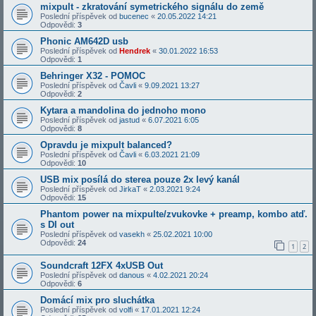
mixpult - zkratování symetrického signálu do země
Poslední příspěvek od
bucenec
«
20.05.2022 14:21
Odpovědi:
3
Phonic AM642D usb
Poslední příspěvek od
Hendrek
«
30.01.2022 16:53
Odpovědi:
1
Behringer X32 - POMOC
Poslední příspěvek od
Čavli
«
9.09.2021 13:27
Odpovědi:
2
Kytara a mandolina do jednoho mono
Poslední příspěvek od
jastud
«
6.07.2021 6:05
Odpovědi:
8
Opravdu je mixpult balanced?
Poslední příspěvek od
Čavli
«
6.03.2021 21:09
Odpovědi:
10
USB mix posílá do sterea pouze 2x levý kanál
Poslední příspěvek od
JirkaT
«
2.03.2021 9:24
Odpovědi:
15
Phantom power na mixpulte/zvukovke + preamp, kombo atď.
s DI out
Poslední příspěvek od
vasekh
«
25.02.2021 10:00
Odpovědi:
24
1
2
Soundcraft 12FX 4xUSB Out
Poslední příspěvek od
danous
«
4.02.2021 20:24
Odpovědi:
6
Domácí mix pro sluchátka
Poslední příspěvek od
volfi
«
17.01.2021 12:24