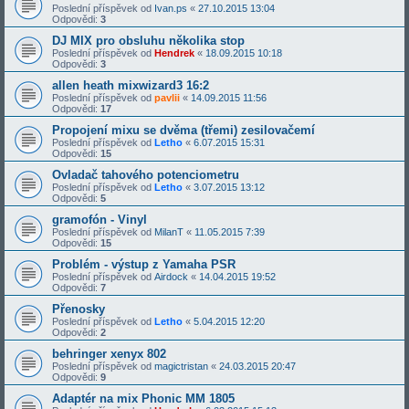
Poslední příspěvek od
Ivan.ps
«
27.10.2015 13:04
Odpovědi:
3
DJ MIX pro obsluhu několika stop
Poslední příspěvek od
Hendrek
«
18.09.2015 10:18
Odpovědi:
3
allen heath mixwizard3 16:2
Poslední příspěvek od
pavlii
«
14.09.2015 11:56
Odpovědi:
17
Propojení mixu se dvěma (třemi) zesilovačemí
Poslední příspěvek od
Letho
«
6.07.2015 15:31
Odpovědi:
15
Ovladač tahového potenciometru
Poslední příspěvek od
Letho
«
3.07.2015 13:12
Odpovědi:
5
gramofón - Vinyl
Poslední příspěvek od
MilanT
«
11.05.2015 7:39
Odpovědi:
15
Problém - výstup z Yamaha PSR
Poslední příspěvek od
Airdock
«
14.04.2015 19:52
Odpovědi:
7
Přenosky
Poslední příspěvek od
Letho
«
5.04.2015 12:20
Odpovědi:
2
behringer xenyx 802
Poslední příspěvek od
magictristan
«
24.03.2015 20:47
Odpovědi:
9
Adaptér na mix Phonic MM 1805