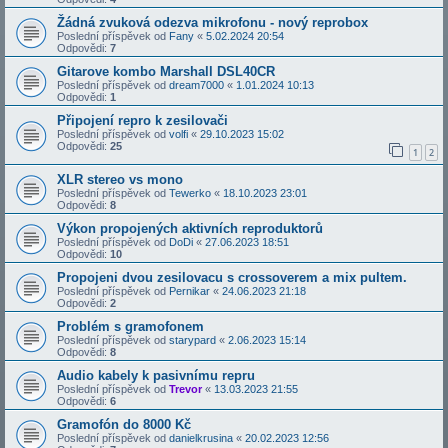
Žádná zvuková odezva mikrofonu - nový reprobox
Poslední příspěvek od
Fany
«
5.02.2024 20:54
Odpovědi:
7
Gitarove kombo Marshall DSL40CR
Poslední příspěvek od
dream7000
«
1.01.2024 10:13
Odpovědi:
1
Připojení repro k zesilovači
Poslední příspěvek od
volfi
«
29.10.2023 15:02
Odpovědi:
25
1
2
XLR stereo vs mono
Poslední příspěvek od
Tewerko
«
18.10.2023 23:01
Odpovědi:
8
Výkon propojených aktivních reproduktorů
Poslední příspěvek od
DoDi
«
27.06.2023 18:51
Odpovědi:
10
Propojeni dvou zesilovacu s crossoverem a mix pultem.
Poslední příspěvek od
Pernikar
«
24.06.2023 21:18
Odpovědi:
2
Problém s gramofonem
Poslední příspěvek od
starypard
«
2.06.2023 15:14
Odpovědi:
8
Audio kabely k pasivnímu repru
Poslední příspěvek od
Trevor
«
13.03.2023 21:55
Odpovědi:
6
Gramofón do 8000 Kč
Poslední příspěvek od
danielkrusina
«
20.02.2023 12:56