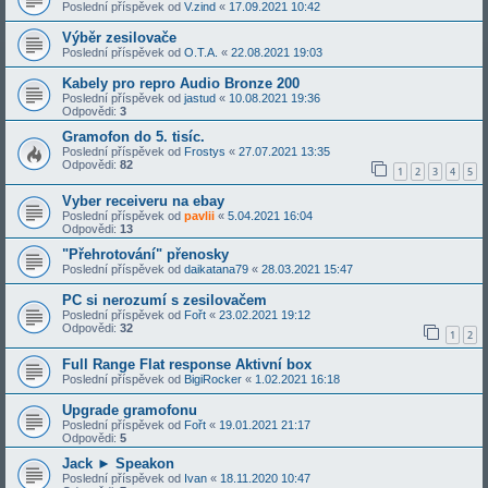
Poslední příspěvek od
V.zind
«
17.09.2021 10:42
Výběr zesilovače
Poslední příspěvek od
O.T.A.
«
22.08.2021 19:03
Kabely pro repro Audio Bronze 200
Poslední příspěvek od
jastud
«
10.08.2021 19:36
Odpovědi:
3
Gramofon do 5. tisíc.
Poslední příspěvek od
Frostys
«
27.07.2021 13:35
Odpovědi:
82
1
2
3
4
5
Vyber receiveru na ebay
Poslední příspěvek od
pavlii
«
5.04.2021 16:04
Odpovědi:
13
"Přehrotování" přenosky
Poslední příspěvek od
daikatana79
«
28.03.2021 15:47
PC si nerozumí s zesilovačem
Poslední příspěvek od
Fořt
«
23.02.2021 19:12
Odpovědi:
32
1
2
Full Range Flat response Aktivní box
Poslední příspěvek od
BigiRocker
«
1.02.2021 16:18
Upgrade gramofonu
Poslední příspěvek od
Fořt
«
19.01.2021 21:17
Odpovědi:
5
Jack ► Speakon
Poslední příspěvek od
Ivan
«
18.11.2020 10:47