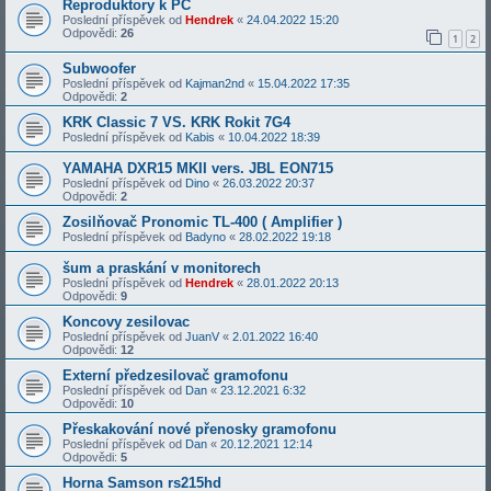
Reproduktory k PC
Poslední příspěvek od
Hendrek
«
24.04.2022 15:20
Odpovědi:
26
1
2
Subwoofer
Poslední příspěvek od
Kajman2nd
«
15.04.2022 17:35
Odpovědi:
2
KRK Classic 7 VS. KRK Rokit 7G4
Poslední příspěvek od
Kabis
«
10.04.2022 18:39
YAMAHA DXR15 MKII vers. JBL EON715
Poslední příspěvek od
Dino
«
26.03.2022 20:37
Odpovědi:
2
Zosilňovač Pronomic TL-400 ( Amplifier )
Poslední příspěvek od
Badyno
«
28.02.2022 19:18
šum a praskání v monitorech
Poslední příspěvek od
Hendrek
«
28.01.2022 20:13
Odpovědi:
9
Koncovy zesilovac
Poslední příspěvek od
JuanV
«
2.01.2022 16:40
Odpovědi:
12
Externí předzesilovač gramofonu
Poslední příspěvek od
Dan
«
23.12.2021 6:32
Odpovědi:
10
Přeskakování nové přenosky gramofonu
Poslední příspěvek od
Dan
«
20.12.2021 12:14
Odpovědi:
5
Horna Samson rs215hd