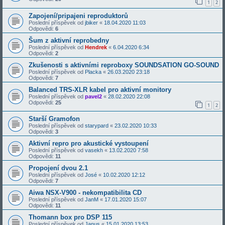
1
2
Zapojení/pripajeni reproduktorů
Poslední příspěvek od
jbiker
«
18.04.2020 11:03
Odpovědi:
6
Šum z aktivní reprobedny
Poslední příspěvek od
Hendrek
«
6.04.2020 6:34
Odpovědi:
2
Zkušenosti s aktivními reproboxy SOUNDSATION GO-SOUND
Poslední příspěvek od
Placka
«
26.03.2020 23:18
Odpovědi:
7
Balanced TRS-XLR kabel pro aktivní monitory
Poslední příspěvek od
pavel2
«
28.02.2020 22:08
Odpovědi:
25
1
2
Starší Gramofon
Poslední příspěvek od
starypard
«
23.02.2020 10:33
Odpovědi:
3
Aktivní repro pro akustické vystoupení
Poslední příspěvek od
vasekh
«
13.02.2020 7:58
Odpovědi:
11
Propojení dvou 2.1
Poslední příspěvek od
José
«
10.02.2020 12:12
Odpovědi:
7
Aiwa NSX-V900 - nekompatibilita CD
Poslední příspěvek od
JanM
«
17.01.2020 15:07
Odpovědi:
11
Thomann box pro DSP 115
Poslední příspěvek od
Janus
«
15.01.2020 13:53