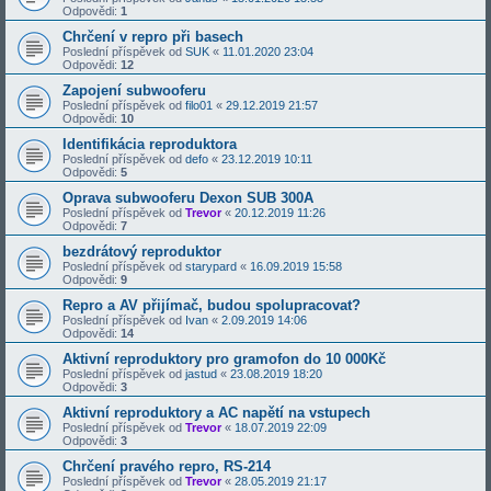
Odpovědi:
1
Chrčení v repro při basech
Poslední příspěvek od
SUK
«
11.01.2020 23:04
Odpovědi:
12
Zapojení subwooferu
Poslední příspěvek od
filo01
«
29.12.2019 21:57
Odpovědi:
10
Identifikácia reproduktora
Poslední příspěvek od
defo
«
23.12.2019 10:11
Odpovědi:
5
Oprava subwooferu Dexon SUB 300A
Poslední příspěvek od
Trevor
«
20.12.2019 11:26
Odpovědi:
7
bezdrátový reproduktor
Poslední příspěvek od
starypard
«
16.09.2019 15:58
Odpovědi:
9
Repro a AV přijímač, budou spolupracovat?
Poslední příspěvek od
Ivan
«
2.09.2019 14:06
Odpovědi:
14
Aktivní reproduktory pro gramofon do 10 000Kč
Poslední příspěvek od
jastud
«
23.08.2019 18:20
Odpovědi:
3
Aktivní reproduktory a AC napětí na vstupech
Poslední příspěvek od
Trevor
«
18.07.2019 22:09
Odpovědi:
3
Chrčení pravého repro, RS-214
Poslední příspěvek od
Trevor
«
28.05.2019 21:17