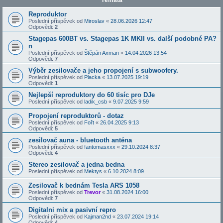
Témata
Reproduktor
Poslední příspěvek od
Miroslav
«
28.06.2026 12:47
Odpovědi:
2
Stagepas 600BT vs. Stagepas 1K MKII vs. další podobné PA?
n
Poslední příspěvek od
Štěpán Axman
«
14.04.2026 13:54
Odpovědi:
7
Výběr zesilovače a jeho propojení s subwoofery.
Poslední příspěvek od
Placka
«
13.07.2025 19:19
Odpovědi:
1
Nejlepší reproduktory do 60 tisíc pro DJe
Poslední příspěvek od
ladik_csb
«
9.07.2025 9:59
Propojení reproduktorů - dotaz
Poslední příspěvek od
Fořt
«
26.04.2025 9:13
Odpovědi:
5
zesilovač auna - bluetooth anténa
Poslední příspěvek od
fantomasxxx
«
29.10.2024 8:37
Odpovědi:
4
Stereo zesilovač a jedna bedna
Poslední příspěvek od
Mektys
«
6.10.2024 8:09
Zesilovač k bednám Tesla ARS 1058
Poslední příspěvek od
Trevor
«
31.08.2024 16:00
Odpovědi:
7
Digitalni mix a pasivní repro
Poslední příspěvek od
Kajman2nd
«
23.07.2024 19:14
Odpovědi:
4