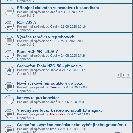
Odpovědi:
7
Připojení aktivního subwooferu k soundbaru
Poslední příspěvek od
José
«
4.11.2020 11:24
Odpovědi:
5
RCF 735 A
Poslední příspěvek od
Čavli
«
27.09.2020 18:19
Odpovědi:
7
Výměna repráků v reproboxech
Poslední příspěvek od
SUK
«
25.09.2020 20:11
Odpovědi:
1
Které RCF ART 310A ?
Poslední příspěvek od
Čavli
«
24.08.2020 14:26
Odpovědi:
3
Gramofon Tesla NZC150 - přenoska
Poslední příspěvek od
JanM
«
2.07.2020 18:17
Odpovědi:
52
1
2
3
Nové výškové reproduktory do boxu
Poslední příspěvek od
Trevor
«
2.07.2020 17:08
Odpovědi:
9
koncovka pro konektor
Poslední příspěvek od
José
«
29.06.2020 9:08
Vhodný zesilovač k repro sonobull 10 magnat
Poslední příspěvek od
Hendrek
«
2.06.2020 11:06
Odpovědi:
1
Gramofon - výměna raménka nebo výběr jiného gramofonu
Poslední příspěvek od
Ivca
«
22.04.2020 10:24
Odpovědi:
20