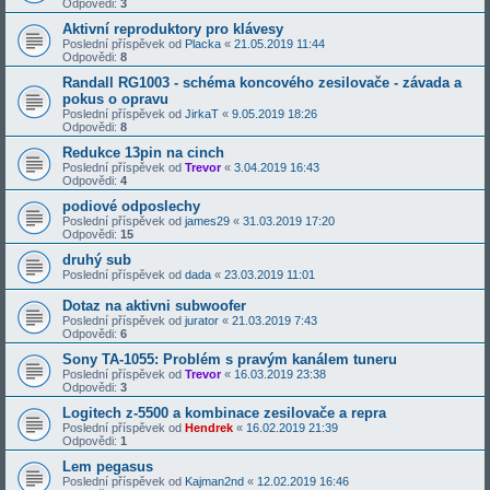
Odpovědi:
3
Aktivní reproduktory pro klávesy
Poslední příspěvek od
Placka
«
21.05.2019 11:44
Odpovědi:
8
Randall RG1003 - schéma koncového zesilovače - závada a
pokus o opravu
Poslední příspěvek od
JirkaT
«
9.05.2019 18:26
Odpovědi:
8
Redukce 13pin na cinch
Poslední příspěvek od
Trevor
«
3.04.2019 16:43
Odpovědi:
4
podiové odposlechy
Poslední příspěvek od
james29
«
31.03.2019 17:20
Odpovědi:
15
druhý sub
Poslední příspěvek od
dada
«
23.03.2019 11:01
Dotaz na aktivni subwoofer
Poslední příspěvek od
jurator
«
21.03.2019 7:43
Odpovědi:
6
Sony TA-1055: Problém s pravým kanálem tuneru
Poslední příspěvek od
Trevor
«
16.03.2019 23:38
Odpovědi:
3
Logitech z-5500 a kombinace zesilovače a repra
Poslední příspěvek od
Hendrek
«
16.02.2019 21:39
Odpovědi:
1
Lem pegasus
Poslední příspěvek od
Kajman2nd
«
12.02.2019 16:46