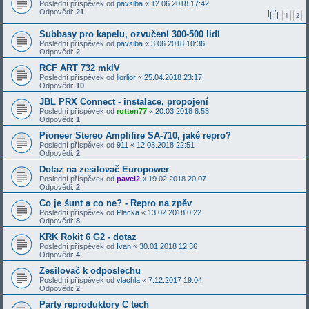
Poslední příspěvek od
pavsiba
«
12.06.2018 17:42
Odpovědi:
21
1
2
Subbasy pro kapelu, ozvučení 300-500 lidí
Poslední příspěvek od
pavsiba
«
3.06.2018 10:36
Odpovědi:
2
RCF ART 732 mkIV
Poslední příspěvek od
liorlior
«
25.04.2018 23:17
Odpovědi:
10
JBL PRX Connect - instalace, propojení
Poslední příspěvek od
rotten77
«
20.03.2018 8:53
Odpovědi:
1
Pioneer Stereo Amplifire SA-710, jaké repro?
Poslední příspěvek od
911
«
12.03.2018 22:51
Odpovědi:
2
Dotaz na zesilovač Europower
Poslední příspěvek od
pavel2
«
19.02.2018 20:07
Odpovědi:
2
Co je šunt a co ne? - Repro na zpěv
Poslední příspěvek od
Placka
«
13.02.2018 0:22
Odpovědi:
8
KRK Rokit 6 G2 - dotaz
Poslední příspěvek od
Ivan
«
30.01.2018 12:36
Odpovědi:
4
Zesilovač k odposlechu
Poslední příspěvek od
vlachla
«
7.12.2017 19:04
Odpovědi:
2
Party reproduktory C tech