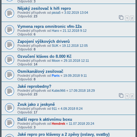
Odpovědi:
3
Nějaký zesilovač k hifi repro
Poslední příspěvek od
pista5
«
3.02.2019 13:04
Odpovědi:
23
1
2
Vymena repra omnitronic vfm-12a
Poslední příspěvek od
Haro
«
21.12.2018 9:12
Odpovědi:
6
Zapojení výškových driverů
Poslední příspěvek od
SUK
«
19.12.2018 12:05
Odpovědi:
8
Ozvučení kláves do 8.000 Kč
Poslední příspěvek od
Moon
«
29.10.2018 12:11
Odpovědi:
14
Osmikanálový zesilovač
Poslední příspěvek od
Paris
«
19.09.2018 9:11
Odpovědi:
8
Jaké reprobedny?
Poslední příspěvek od
Kubis966
«
17.09.2018 18:29
Odpovědi:
23
1
2
Zvuk jako z jeskyně
Poslední příspěvek od
911
«
4.09.2018 8:24
Odpovědi:
17
Další repro k aktivnímu boxu
Poslední příspěvek od
Hendrek
«
11.07.2018 20:24
Odpovědi:
3
Jaké repro pro klávesy a 2 zpěvy (oslavy, svatby)