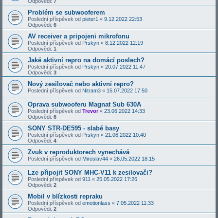
Odpovědi:
7
Problém se subwooferem
Poslední příspěvek od
pieter1
«
9.12.2022 22:53
Odpovědi:
6
AV receiver a pripojeni mikrofonu
Poslední příspěvek od
Prskyn
«
8.12.2022 12:19
Odpovědi:
1
Jaké aktivní repro na domácí poslech?
Poslední příspěvek od
Prskyn
«
20.07.2022 11:47
Odpovědi:
3
Nový zesilovač nebo aktivní repro?
Poslední příspěvek od
Nitram3
«
15.07.2022 17:50
Oprava subwooferu Magnat Sub 630A
Poslední příspěvek od
Trevor
«
23.06.2022 14:33
Odpovědi:
6
SONY STR-DE595 - slabé basy
Poslední příspěvek od
Prskyn
«
21.06.2022 10:40
Odpovědi:
4
Zvuk v reproduktorech vynechává
Poslední příspěvek od
Miroslav44
«
26.05.2022 18:15
Lze připojit SONY MHC-V11 k zesilovači?
Poslední příspěvek od
911
«
25.05.2022 17:26
Odpovědi:
2
Mobil v blízkosti repraku
Poslední příspěvek od
emotionlass
«
7.05.2022 11:33
Odpovědi:
2