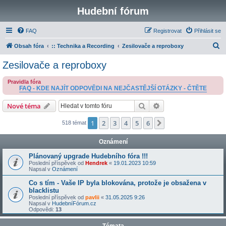
Hudební fórum
FAQ
Registrovat
Přihlásit se
H
Obsah fóra
:: Technika a Recording
Zesilovače a reproboxy
l
Zesilovače a reproboxy
e
Pravidla fóra
d
FAQ - KDE NAJÍT ODPOVĚDI NA NEJČASTĚJŠÍ OTÁZKY - ČTĚTE
a
Hledat
Pokročilé hledání
Nové téma
t
1
2
3
4
5
6
Další
518 témat
Oznámení
Plánovaný upgrade Hudebního fóra !!!
Poslední příspěvek od
Hendrek
«
19.01.2023 10:59
Napsal v
Oznámení
Co s tím - Vaše IP byla blokována, protože je obsažena v
blacklistu
Poslední příspěvek od
pavlii
«
31.05.2025 9:26
Napsal v
HudebníFórum.cz
Odpovědi:
13