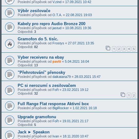
Poslední příspěvek od
V.zind
«
17.09.2021 10:42
Výběr zesilovače
Poslední příspěvek od
O.T.A.
«
22.08.2021 19:03
Kabely pro repro Audio Bronze 200
Poslední příspěvek od
jastud
«
10.08.2021 19:36
Odpovědi:
3
Gramofon do 5. tisíc.
Poslední příspěvek od
Frostys
«
27.07.2021 13:35
Odpovědi:
82
1
2
3
4
5
Vyber receiveru na ebay
Poslední příspěvek od
pavlii
«
5.04.2021 16:04
Odpovědi:
13
"Přehrotování" přenosky
Poslední příspěvek od
daikatana79
«
28.03.2021 15:47
PC si nerozumí s zesilovačem
Poslední příspěvek od
Fořt
«
23.02.2021 19:12
Odpovědi:
32
1
2
Full Range Flat response Aktivní box
Poslední příspěvek od
BigiRocker
«
1.02.2021 16:18
Upgrade gramofonu
Poslední příspěvek od
Fořt
«
19.01.2021 21:17
Odpovědi:
5
Jack ► Speakon
Poslední příspěvek od
Ivan
«
18.11.2020 10:47