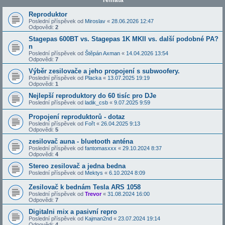
Témata
Reproduktor
Poslední příspěvek od
Miroslav
«
28.06.2026 12:47
Odpovědi:
2
Stagepas 600BT vs. Stagepas 1K MKII vs. další podobné PA?
n
Poslední příspěvek od
Štěpán Axman
«
14.04.2026 13:54
Odpovědi:
7
Výběr zesilovače a jeho propojení s subwoofery.
Poslední příspěvek od
Placka
«
13.07.2025 19:19
Odpovědi:
1
Nejlepší reproduktory do 60 tisíc pro DJe
Poslední příspěvek od
ladik_csb
«
9.07.2025 9:59
Propojení reproduktorů - dotaz
Poslední příspěvek od
Fořt
«
26.04.2025 9:13
Odpovědi:
5
zesilovač auna - bluetooth anténa
Poslední příspěvek od
fantomasxxx
«
29.10.2024 8:37
Odpovědi:
4
Stereo zesilovač a jedna bedna
Poslední příspěvek od
Mektys
«
6.10.2024 8:09
Zesilovač k bednám Tesla ARS 1058
Poslední příspěvek od
Trevor
«
31.08.2024 16:00
Odpovědi:
7
Digitalni mix a pasivní repro
Poslední příspěvek od
Kajman2nd
«
23.07.2024 19:14
Odpovědi:
4