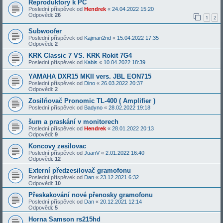
Reproduktory k PC
Poslední příspěvek od
Hendrek
«
24.04.2022 15:20
Odpovědi:
26
1
2
Subwoofer
Poslední příspěvek od
Kajman2nd
«
15.04.2022 17:35
Odpovědi:
2
KRK Classic 7 VS. KRK Rokit 7G4
Poslední příspěvek od
Kabis
«
10.04.2022 18:39
YAMAHA DXR15 MKII vers. JBL EON715
Poslední příspěvek od
Dino
«
26.03.2022 20:37
Odpovědi:
2
Zosilňovač Pronomic TL-400 ( Amplifier )
Poslední příspěvek od
Badyno
«
28.02.2022 19:18
šum a praskání v monitorech
Poslední příspěvek od
Hendrek
«
28.01.2022 20:13
Odpovědi:
9
Koncovy zesilovac
Poslední příspěvek od
JuanV
«
2.01.2022 16:40
Odpovědi:
12
Externí předzesilovač gramofonu
Poslední příspěvek od
Dan
«
23.12.2021 6:32
Odpovědi:
10
Přeskakování nové přenosky gramofonu
Poslední příspěvek od
Dan
«
20.12.2021 12:14
Odpovědi:
5
Horna Samson rs215hd