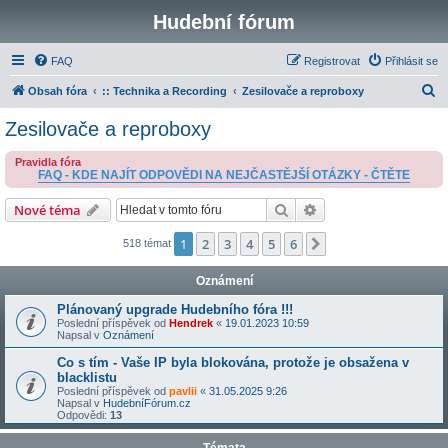
Hudební fórum
FAQ
Registrovat
Přihlásit se
H
Obsah fóra
:: Technika a Recording
Zesilovače a reproboxy
l
Zesilovače a reproboxy
e
Pravidla fóra
d
FAQ - KDE NAJÍT ODPOVĚDI NA NEJČASTĚJŠÍ OTÁZKY - ČTĚTE
a
Hledat
Pokročilé hledání
Nové téma
t
1
2
3
4
5
6
Další
518 témat
Oznámení
Plánovaný upgrade Hudebního fóra !!!
Poslední příspěvek od
Hendrek
«
19.01.2023 10:59
Napsal v
Oznámení
Co s tím - Vaše IP byla blokována, protože je obsažena v
blacklistu
Poslední příspěvek od
pavlii
«
31.05.2025 9:26
Napsal v
HudebníFórum.cz
Odpovědi:
13