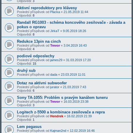
Odpovědi:
3
Aktivní reproduktory pro klávesy
Poslední příspěvek od
Placka
«
21.05.2019 11:44
Odpovědi:
8
Randall RG1003 - schéma koncového zesilovače - závada a
pokus o opravu
Poslední příspěvek od
JirkaT
«
9.05.2019 18:26
Odpovědi:
8
Redukce 13pin na cinch
Poslední příspěvek od
Trevor
«
3.04.2019 16:43
Odpovědi:
4
podiové odposlechy
Poslední příspěvek od
james29
«
31.03.2019 17:20
Odpovědi:
15
druhý sub
Poslední příspěvek od
dada
«
23.03.2019 11:01
Dotaz na aktivni subwoofer
Poslední příspěvek od
jurator
«
21.03.2019 7:43
Odpovědi:
6
Sony TA-1055: Problém s pravým kanálem tuneru
Poslední příspěvek od
Trevor
«
16.03.2019 23:38
Odpovědi:
3
Logitech z-5500 a kombinace zesilovače a repra
Poslední příspěvek od
Hendrek
«
16.02.2019 21:39
Odpovědi:
1
Lem pegasus
Poslední příspěvek od
Kajman2nd
«
12.02.2019 16:46