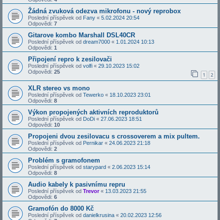
Žádná zvuková odezva mikrofonu - nový reprobox
Poslední příspěvek od
Fany
«
5.02.2024 20:54
Odpovědi:
7
Gitarove kombo Marshall DSL40CR
Poslední příspěvek od
dream7000
«
1.01.2024 10:13
Odpovědi:
1
Připojení repro k zesilovači
Poslední příspěvek od
volfi
«
29.10.2023 15:02
Odpovědi:
25
1
2
XLR stereo vs mono
Poslední příspěvek od
Tewerko
«
18.10.2023 23:01
Odpovědi:
8
Výkon propojených aktivních reproduktorů
Poslední příspěvek od
DoDi
«
27.06.2023 18:51
Odpovědi:
10
Propojeni dvou zesilovacu s crossoverem a mix pultem.
Poslední příspěvek od
Pernikar
«
24.06.2023 21:18
Odpovědi:
2
Problém s gramofonem
Poslední příspěvek od
starypard
«
2.06.2023 15:14
Odpovědi:
8
Audio kabely k pasivnímu repru
Poslední příspěvek od
Trevor
«
13.03.2023 21:55
Odpovědi:
6
Gramofón do 8000 Kč
Poslední příspěvek od
danielkrusina
«
20.02.2023 12:56