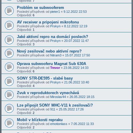
Odpovědi:
7
Problém se subwooferem
Poslední příspěvek od
pieter1
«
9.12.2022 22:53
Odpovědi:
6
AV receiver a pripojeni mikrofonu
Poslední příspěvek od
Prskyn
«
8.12.2022 12:19
Odpovědi:
1
Jaké aktivní repro na domácí poslech?
Poslední příspěvek od
Prskyn
«
20.07.2022 11:47
Odpovědi:
3
Nový zesilovač nebo aktivní repro?
Poslední příspěvek od
Nitram3
«
15.07.2022 17:50
Oprava subwooferu Magnat Sub 630A
Poslední příspěvek od
Trevor
«
23.06.2022 14:33
Odpovědi:
6
SONY STR-DE595 - slabé basy
Poslední příspěvek od
Prskyn
«
21.06.2022 10:40
Odpovědi:
4
Zvuk v reproduktorech vynechává
Poslední příspěvek od
Miroslav44
«
26.05.2022 18:15
Lze připojit SONY MHC-V11 k zesilovači?
Poslední příspěvek od
911
«
25.05.2022 17:26
Odpovědi:
2
Mobil v blízkosti repraku
Poslední příspěvek od
emotionlass
«
7.05.2022 11:33
Odpovědi:
2