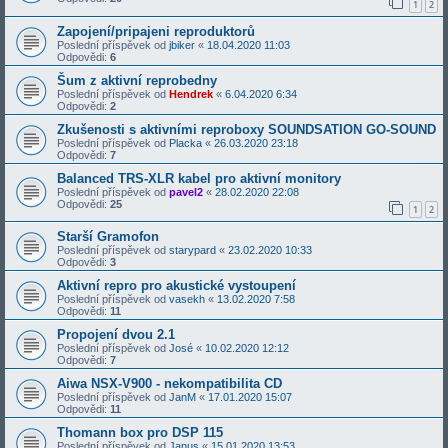
1
2
Zapojení/pripajeni reproduktorů
Poslední příspěvek od
jbiker
«
18.04.2020 11:03
Odpovědi:
6
Šum z aktivní reprobedny
Poslední příspěvek od
Hendrek
«
6.04.2020 6:34
Odpovědi:
2
Zkušenosti s aktivními reproboxy SOUNDSATION GO-SOUND
Poslední příspěvek od
Placka
«
26.03.2020 23:18
Odpovědi:
7
Balanced TRS-XLR kabel pro aktivní monitory
Poslední příspěvek od
pavel2
«
28.02.2020 22:08
Odpovědi:
25
1
2
Starší Gramofon
Poslední příspěvek od
starypard
«
23.02.2020 10:33
Odpovědi:
3
Aktivní repro pro akustické vystoupení
Poslední příspěvek od
vasekh
«
13.02.2020 7:58
Odpovědi:
11
Propojení dvou 2.1
Poslední příspěvek od
José
«
10.02.2020 12:12
Odpovědi:
7
Aiwa NSX-V900 - nekompatibilita CD
Poslední příspěvek od
JanM
«
17.01.2020 15:07
Odpovědi:
11
Thomann box pro DSP 115
Poslední příspěvek od
Janus
«
15.01.2020 13:53