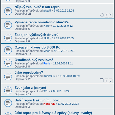
Odpovědi:
3
Nějaký zesilovač k hifi repro
Poslední příspěvek od
pista5
«
3.02.2019 13:04
Odpovědi:
23
1
2
Vymena repra omnitronic vfm-12a
Poslední příspěvek od
Haro
«
21.12.2018 9:12
Odpovědi:
6
Zapojení výškových driverů
Poslední příspěvek od
SUK
«
19.12.2018 12:05
Odpovědi:
8
Ozvučení kláves do 8.000 Kč
Poslední příspěvek od
Moon
«
29.10.2018 12:11
Odpovědi:
14
Osmikanálový zesilovač
Poslední příspěvek od
Paris
«
19.09.2018 9:11
Odpovědi:
8
Jaké reprobedny?
Poslední příspěvek od
Kubis966
«
17.09.2018 18:29
Odpovědi:
23
1
2
Zvuk jako z jeskyně
Poslední příspěvek od
911
«
4.09.2018 8:24
Odpovědi:
17
Další repro k aktivnímu boxu
Poslední příspěvek od
Hendrek
«
11.07.2018 20:24
Odpovědi:
3
Jaké repro pro klávesy a 2 zpěvy (oslavy, svatby)