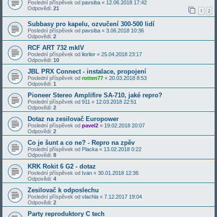
Poslední příspěvek od
pavsiba
«
12.06.2018 17:42
Odpovědi:
21
1
2
Subbasy pro kapelu, ozvučení 300-500 lidí
Poslední příspěvek od
pavsiba
«
3.06.2018 10:36
Odpovědi:
2
RCF ART 732 mkIV
Poslední příspěvek od
liorlior
«
25.04.2018 23:17
Odpovědi:
10
JBL PRX Connect - instalace, propojení
Poslední příspěvek od
rotten77
«
20.03.2018 8:53
Odpovědi:
1
Pioneer Stereo Amplifire SA-710, jaké repro?
Poslední příspěvek od
911
«
12.03.2018 22:51
Odpovědi:
2
Dotaz na zesilovač Europower
Poslední příspěvek od
pavel2
«
19.02.2018 20:07
Odpovědi:
2
Co je šunt a co ne? - Repro na zpěv
Poslední příspěvek od
Placka
«
13.02.2018 0:22
Odpovědi:
8
KRK Rokit 6 G2 - dotaz
Poslední příspěvek od
Ivan
«
30.01.2018 12:36
Odpovědi:
4
Zesilovač k odposlechu
Poslední příspěvek od
vlachla
«
7.12.2017 19:04
Odpovědi:
2
Party reproduktory C tech