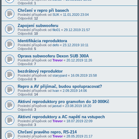
Odpovědi:
1
Chrčení v repro při basech
Poslední příspěvek od
SUK
«
11.01.2020 23:04
Odpovědi:
12
Zapojení subwooferu
Poslední příspěvek od
filo01
«
29.12.2019 21:57
Odpovědi:
10
Identifikácia reproduktora
Poslední příspěvek od
defo
«
23.12.2019 10:11
Odpovědi:
5
Oprava subwooferu Dexon SUB 300A
Poslední příspěvek od
Trevor
«
20.12.2019 11:26
Odpovědi:
7
bezdrátový reproduktor
Poslední příspěvek od
starypard
«
16.09.2019 15:58
Odpovědi:
9
Repro a AV přijímač, budou spolupracovat?
Poslední příspěvek od
Ivan
«
2.09.2019 14:06
Odpovědi:
14
Aktivní reproduktory pro gramofon do 10 000Kč
Poslední příspěvek od
jastud
«
23.08.2019 18:20
Odpovědi:
3
Aktivní reproduktory a AC napětí na vstupech
Poslední příspěvek od
Trevor
«
18.07.2019 22:09
Odpovědi:
3
Chrčení pravého repro, RS-214
Poslední příspěvek od
Trevor
«
28.05.2019 21:17