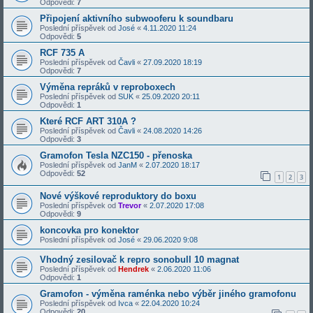
Odpovědi:
7
Připojení aktivního subwooferu k soundbaru
Poslední příspěvek od
José
«
4.11.2020 11:24
Odpovědi:
5
RCF 735 A
Poslední příspěvek od
Čavli
«
27.09.2020 18:19
Odpovědi:
7
Výměna repráků v reproboxech
Poslední příspěvek od
SUK
«
25.09.2020 20:11
Odpovědi:
1
Které RCF ART 310A ?
Poslední příspěvek od
Čavli
«
24.08.2020 14:26
Odpovědi:
3
Gramofon Tesla NZC150 - přenoska
Poslední příspěvek od
JanM
«
2.07.2020 18:17
Odpovědi:
52
1
2
3
Nové výškové reproduktory do boxu
Poslední příspěvek od
Trevor
«
2.07.2020 17:08
Odpovědi:
9
koncovka pro konektor
Poslední příspěvek od
José
«
29.06.2020 9:08
Vhodný zesilovač k repro sonobull 10 magnat
Poslední příspěvek od
Hendrek
«
2.06.2020 11:06
Odpovědi:
1
Gramofon - výměna raménka nebo výběr jiného gramofonu
Poslední příspěvek od
Ivca
«
22.04.2020 10:24
Odpovědi:
20