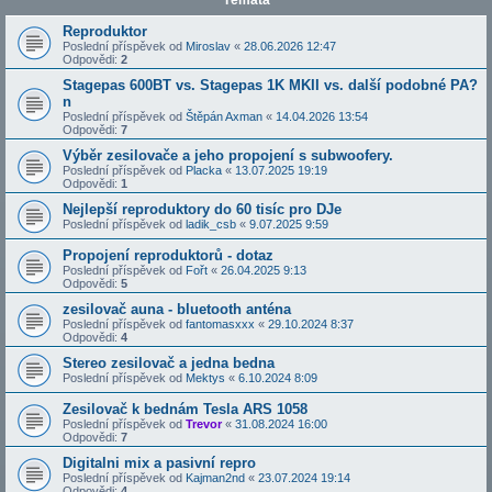
Témata
Reproduktor
Poslední příspěvek od
Miroslav
«
28.06.2026 12:47
Odpovědi:
2
Stagepas 600BT vs. Stagepas 1K MKII vs. další podobné PA?
n
Poslední příspěvek od
Štěpán Axman
«
14.04.2026 13:54
Odpovědi:
7
Výběr zesilovače a jeho propojení s subwoofery.
Poslední příspěvek od
Placka
«
13.07.2025 19:19
Odpovědi:
1
Nejlepší reproduktory do 60 tisíc pro DJe
Poslední příspěvek od
ladik_csb
«
9.07.2025 9:59
Propojení reproduktorů - dotaz
Poslední příspěvek od
Fořt
«
26.04.2025 9:13
Odpovědi:
5
zesilovač auna - bluetooth anténa
Poslední příspěvek od
fantomasxxx
«
29.10.2024 8:37
Odpovědi:
4
Stereo zesilovač a jedna bedna
Poslední příspěvek od
Mektys
«
6.10.2024 8:09
Zesilovač k bednám Tesla ARS 1058
Poslední příspěvek od
Trevor
«
31.08.2024 16:00
Odpovědi:
7
Digitalni mix a pasivní repro
Poslední příspěvek od
Kajman2nd
«
23.07.2024 19:14
Odpovědi:
4