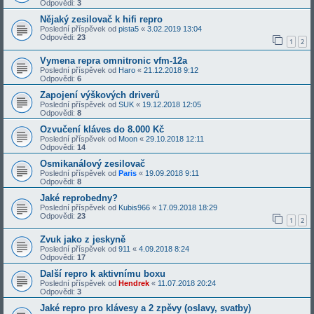
Odpovědi:
3
Nějaký zesilovač k hifi repro
Poslední příspěvek od
pista5
«
3.02.2019 13:04
Odpovědi:
23
1
2
Vymena repra omnitronic vfm-12a
Poslední příspěvek od
Haro
«
21.12.2018 9:12
Odpovědi:
6
Zapojení výškových driverů
Poslední příspěvek od
SUK
«
19.12.2018 12:05
Odpovědi:
8
Ozvučení kláves do 8.000 Kč
Poslední příspěvek od
Moon
«
29.10.2018 12:11
Odpovědi:
14
Osmikanálový zesilovač
Poslední příspěvek od
Paris
«
19.09.2018 9:11
Odpovědi:
8
Jaké reprobedny?
Poslední příspěvek od
Kubis966
«
17.09.2018 18:29
Odpovědi:
23
1
2
Zvuk jako z jeskyně
Poslední příspěvek od
911
«
4.09.2018 8:24
Odpovědi:
17
Další repro k aktivnímu boxu
Poslední příspěvek od
Hendrek
«
11.07.2018 20:24
Odpovědi:
3
Jaké repro pro klávesy a 2 zpěvy (oslavy, svatby)