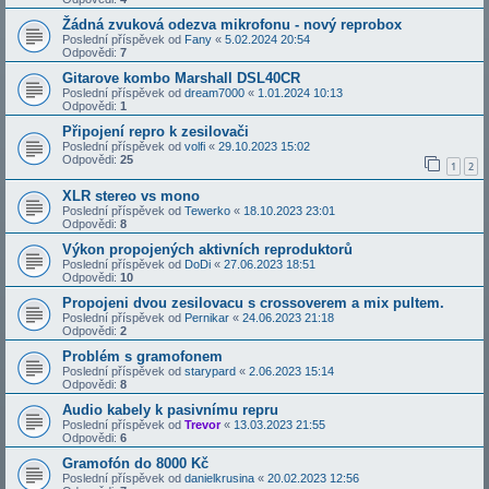
Žádná zvuková odezva mikrofonu - nový reprobox
Poslední příspěvek od
Fany
«
5.02.2024 20:54
Odpovědi:
7
Gitarove kombo Marshall DSL40CR
Poslední příspěvek od
dream7000
«
1.01.2024 10:13
Odpovědi:
1
Připojení repro k zesilovači
Poslední příspěvek od
volfi
«
29.10.2023 15:02
Odpovědi:
25
1
2
XLR stereo vs mono
Poslední příspěvek od
Tewerko
«
18.10.2023 23:01
Odpovědi:
8
Výkon propojených aktivních reproduktorů
Poslední příspěvek od
DoDi
«
27.06.2023 18:51
Odpovědi:
10
Propojeni dvou zesilovacu s crossoverem a mix pultem.
Poslední příspěvek od
Pernikar
«
24.06.2023 21:18
Odpovědi:
2
Problém s gramofonem
Poslední příspěvek od
starypard
«
2.06.2023 15:14
Odpovědi:
8
Audio kabely k pasivnímu repru
Poslední příspěvek od
Trevor
«
13.03.2023 21:55
Odpovědi:
6
Gramofón do 8000 Kč
Poslední příspěvek od
danielkrusina
«
20.02.2023 12:56