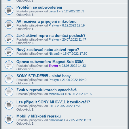
Odpovědi:
7
Problém se subwooferem
Poslední příspěvek od
pieter1
«
9.12.2022 22:53
Odpovědi:
6
AV receiver a pripojeni mikrofonu
Poslední příspěvek od
Prskyn
«
8.12.2022 12:19
Odpovědi:
1
Jaké aktivní repro na domácí poslech?
Poslední příspěvek od
Prskyn
«
20.07.2022 11:47
Odpovědi:
3
Nový zesilovač nebo aktivní repro?
Poslední příspěvek od
Nitram3
«
15.07.2022 17:50
Oprava subwooferu Magnat Sub 630A
Poslední příspěvek od
Trevor
«
23.06.2022 14:33
Odpovědi:
6
SONY STR-DE595 - slabé basy
Poslední příspěvek od
Prskyn
«
21.06.2022 10:40
Odpovědi:
4
Zvuk v reproduktorech vynechává
Poslední příspěvek od
Miroslav44
«
26.05.2022 18:15
Lze připojit SONY MHC-V11 k zesilovači?
Poslední příspěvek od
911
«
25.05.2022 17:26
Odpovědi:
2
Mobil v blízkosti repraku
Poslední příspěvek od
emotionlass
«
7.05.2022 11:33
Odpovědi:
2