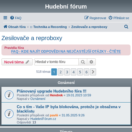
Hudební fórum
FAQ
Registrovat
Přihlásit se
H
Obsah fóra
:: Technika a Recording
Zesilovače a reproboxy
l
Zesilovače a reproboxy
e
Pravidla fóra
d
FAQ - KDE NAJÍT ODPOVĚDI NA NEJČASTĚJŠÍ OTÁZKY - ČTĚTE
a
Hledat
Pokročilé hledání
Nové téma
t
1
2
3
4
5
6
Další
518 témat
Oznámení
Plánovaný upgrade Hudebního fóra !!!
Poslední příspěvek od
Hendrek
«
19.01.2023 10:59
Napsal v
Oznámení
Co s tím - Vaše IP byla blokována, protože je obsažena v
blacklistu
Poslední příspěvek od
pavlii
«
31.05.2025 9:26
Napsal v
HudebníFórum.cz
Odpovědi:
13