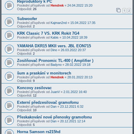
Reproduktory k PC
Poslední příspěvek od
Hendrek
«
24.04.2022 15:20
Odpovědi:
26
1
2
Subwoofer
Poslední příspěvek od
Kajman2nd
«
15.04.2022 17:35
Odpovědi:
2
KRK Classic 7 VS. KRK Rokit 7G4
Poslední příspěvek od
Kabis
«
10.04.2022 18:39
YAMAHA DXR15 MKII vers. JBL EON715
Poslední příspěvek od
Dino
«
26.03.2022 20:37
Odpovědi:
2
Zosilňovač Pronomic TL-400 ( Amplifier )
Poslední příspěvek od
Badyno
«
28.02.2022 19:18
šum a praskání v monitorech
Poslední příspěvek od
Hendrek
«
28.01.2022 20:13
Odpovědi:
9
Koncovy zesilovac
Poslední příspěvek od
JuanV
«
2.01.2022 16:40
Odpovědi:
12
Externí předzesilovač gramofonu
Poslední příspěvek od
Dan
«
23.12.2021 6:32
Odpovědi:
10
Přeskakování nové přenosky gramofonu
Poslední příspěvek od
Dan
«
20.12.2021 12:14
Odpovědi:
5
Horna Samson rs215hd