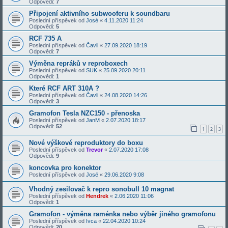
Odpovědi:
7
Připojení aktivního subwooferu k soundbaru
Poslední příspěvek od
José
«
4.11.2020 11:24
Odpovědi:
5
RCF 735 A
Poslední příspěvek od
Čavli
«
27.09.2020 18:19
Odpovědi:
7
Výměna repráků v reproboxech
Poslední příspěvek od
SUK
«
25.09.2020 20:11
Odpovědi:
1
Které RCF ART 310A ?
Poslední příspěvek od
Čavli
«
24.08.2020 14:26
Odpovědi:
3
Gramofon Tesla NZC150 - přenoska
Poslední příspěvek od
JanM
«
2.07.2020 18:17
Odpovědi:
52
1
2
3
Nové výškové reproduktory do boxu
Poslední příspěvek od
Trevor
«
2.07.2020 17:08
Odpovědi:
9
koncovka pro konektor
Poslední příspěvek od
José
«
29.06.2020 9:08
Vhodný zesilovač k repro sonobull 10 magnat
Poslední příspěvek od
Hendrek
«
2.06.2020 11:06
Odpovědi:
1
Gramofon - výměna raménka nebo výběr jiného gramofonu
Poslední příspěvek od
Ivca
«
22.04.2020 10:24
Odpovědi:
20