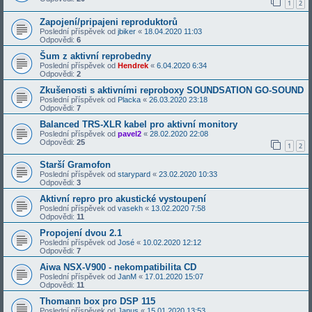
1
2
Zapojení/pripajeni reproduktorů
Poslední příspěvek od
jbiker
«
18.04.2020 11:03
Odpovědi:
6
Šum z aktivní reprobedny
Poslední příspěvek od
Hendrek
«
6.04.2020 6:34
Odpovědi:
2
Zkušenosti s aktivními reproboxy SOUNDSATION GO-SOUND
Poslední příspěvek od
Placka
«
26.03.2020 23:18
Odpovědi:
7
Balanced TRS-XLR kabel pro aktivní monitory
Poslední příspěvek od
pavel2
«
28.02.2020 22:08
Odpovědi:
25
1
2
Starší Gramofon
Poslední příspěvek od
starypard
«
23.02.2020 10:33
Odpovědi:
3
Aktivní repro pro akustické vystoupení
Poslední příspěvek od
vasekh
«
13.02.2020 7:58
Odpovědi:
11
Propojení dvou 2.1
Poslední příspěvek od
José
«
10.02.2020 12:12
Odpovědi:
7
Aiwa NSX-V900 - nekompatibilita CD
Poslední příspěvek od
JanM
«
17.01.2020 15:07
Odpovědi:
11
Thomann box pro DSP 115
Poslední příspěvek od
Janus
«
15.01.2020 13:53