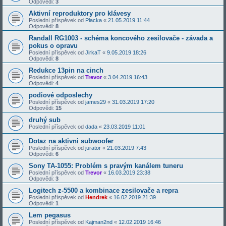
Odpovědi:
3
Aktivní reproduktory pro klávesy
Poslední příspěvek od
Placka
«
21.05.2019 11:44
Odpovědi:
8
Randall RG1003 - schéma koncového zesilovače - závada a
pokus o opravu
Poslední příspěvek od
JirkaT
«
9.05.2019 18:26
Odpovědi:
8
Redukce 13pin na cinch
Poslední příspěvek od
Trevor
«
3.04.2019 16:43
Odpovědi:
4
podiové odposlechy
Poslední příspěvek od
james29
«
31.03.2019 17:20
Odpovědi:
15
druhý sub
Poslední příspěvek od
dada
«
23.03.2019 11:01
Dotaz na aktivni subwoofer
Poslední příspěvek od
jurator
«
21.03.2019 7:43
Odpovědi:
6
Sony TA-1055: Problém s pravým kanálem tuneru
Poslední příspěvek od
Trevor
«
16.03.2019 23:38
Odpovědi:
3
Logitech z-5500 a kombinace zesilovače a repra
Poslední příspěvek od
Hendrek
«
16.02.2019 21:39
Odpovědi:
1
Lem pegasus
Poslední příspěvek od
Kajman2nd
«
12.02.2019 16:46