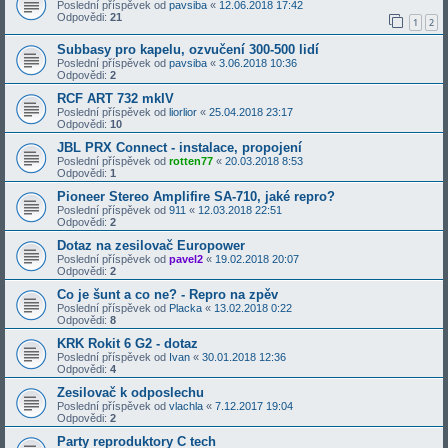
Poslední příspěvek od
pavsiba
«
12.06.2018 17:42
Odpovědi:
21
1
2
Subbasy pro kapelu, ozvučení 300-500 lidí
Poslední příspěvek od
pavsiba
«
3.06.2018 10:36
Odpovědi:
2
RCF ART 732 mkIV
Poslední příspěvek od
liorlior
«
25.04.2018 23:17
Odpovědi:
10
JBL PRX Connect - instalace, propojení
Poslední příspěvek od
rotten77
«
20.03.2018 8:53
Odpovědi:
1
Pioneer Stereo Amplifire SA-710, jaké repro?
Poslední příspěvek od
911
«
12.03.2018 22:51
Odpovědi:
2
Dotaz na zesilovač Europower
Poslední příspěvek od
pavel2
«
19.02.2018 20:07
Odpovědi:
2
Co je šunt a co ne? - Repro na zpěv
Poslední příspěvek od
Placka
«
13.02.2018 0:22
Odpovědi:
8
KRK Rokit 6 G2 - dotaz
Poslední příspěvek od
Ivan
«
30.01.2018 12:36
Odpovědi:
4
Zesilovač k odposlechu
Poslední příspěvek od
vlachla
«
7.12.2017 19:04
Odpovědi:
2
Party reproduktory C tech