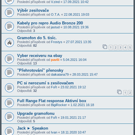
Poslední příspěvek od
V.zind
«
17.09.2021 10:42
Výběr zesilovače
Poslední příspěvek od
O.T.A.
«
22.08.2021 19:03
Kabely pro repro Audio Bronze 200
Poslední příspěvek od
jastud
«
10.08.2021 19:36
Odpovědi:
3
Gramofon do 5. tisíc.
Poslední příspěvek od
Frostys
«
27.07.2021 13:35
Odpovědi:
82
1
2
3
4
5
Vyber receiveru na ebay
Poslední příspěvek od
pavlii
«
5.04.2021 16:04
Odpovědi:
13
"Přehrotování" přenosky
Poslední příspěvek od
daikatana79
«
28.03.2021 15:47
PC si nerozumí s zesilovačem
Poslední příspěvek od
Fořt
«
23.02.2021 19:12
Odpovědi:
32
1
2
Full Range Flat response Aktivní box
Poslední příspěvek od
BigiRocker
«
1.02.2021 16:18
Upgrade gramofonu
Poslední příspěvek od
Fořt
«
19.01.2021 21:17
Odpovědi:
5
Jack ► Speakon
Poslední příspěvek od
Ivan
«
18.11.2020 10:47