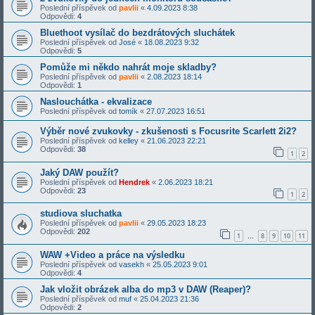
Poslední příspěvek od
pavlii
«
4.09.2023 8:38
Odpovědi:
4
Bluethoot vysílač do bezdrátových sluchátek
Poslední příspěvek od
José
«
18.08.2023 9:32
Odpovědi:
5
Pomůže mi někdo nahrát moje skladby?
Poslední příspěvek od
pavlii
«
2.08.2023 18:14
Odpovědi:
1
Naslouchátka - ekvalizace
Poslední příspěvek od
tomík
«
27.07.2023 16:51
Výběr nové zvukovky - zkušenosti s Focusrite Scarlett 2i2?
Poslední příspěvek od
kelley
«
21.06.2023 22:21
Odpovědi:
38
1
2
Jaký DAW použít?
Poslední příspěvek od
Hendrek
«
2.06.2023 18:21
Odpovědi:
23
1
2
studiova sluchatka
Poslední příspěvek od
pavlii
«
29.05.2023 18:23
Odpovědi:
202
1
8
9
10
11
…
WAW +Video a práce na výsledku
Poslední příspěvek od
vasekh
«
25.05.2023 9:01
Odpovědi:
4
Jak vložit obrázek alba do mp3 v DAW (Reaper)?
Poslední příspěvek od
muf
«
25.04.2023 21:36
Odpovědi:
2