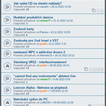
Jak vydat CD na vlastni naklady?
Poslední příspěvek od
vasekh
«
28.11.2022 12:42
Odpovědi:
33
1
2
Hudební produkční stanice
Poslední příspěvek od
rotten77
«
21.11.2022 12:42
Odpovědi:
3
Zvukové karty
Poslední příspěvek od
Placka
«
10.11.2022 19:55
Odpovědi:
6
Zvukovka pro živé hraní s VST
Poslední příspěvek od
pavlii
«
8.11.2022 7:41
Odpovědi:
14
nastavení MPC s addictive drums 2
Poslední příspěvek od
Remark33
«
20.10.2022 19:11
Steinberg UR12 - interface/nastavení
Poslední příspěvek od
pavlii
«
28.09.2022 18:41
Odpovědi:
73
1
2
3
4
"cannot find any instruments" ableton live
Poslední příspěvek od
rotten77
«
9.09.2022 6:55
Odpovědi:
1
Lexicon Alpha - Nahrava sa playback
Poslední příspěvek od
pavlii
«
7.09.2022 11:25
Odpovědi:
14
Nahrávání zpěvu do PC
Poslední příspěvek od
LUBOSH
«
29.08.2022 12:59
Odpovědi:
51