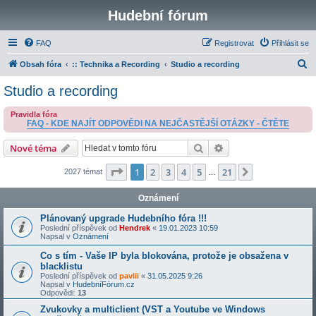
Hudební fórum
FAQ
Registrovat
Přihlásit se
H
Obsah fóra
:: Technika a Recording
Studio a recording
l
Studio a recording
e
Pravidla fóra
d
FAQ - KDE NAJÍT ODPOVĚDI NA NEJČASTĚJŠÍ OTÁZKY - ČTĚTE
a
Hledat
Pokročilé hledání
Nové téma
t
Stránka
1
z
21
1
2
3
4
5
21
Další
2027 témat
…
Oznámení
Plánovaný upgrade Hudebního fóra !!!
Poslední příspěvek od
Hendrek
«
19.01.2023 10:59
Napsal v
Oznámení
Co s tím - Vaše IP byla blokována, protože je obsažena v
blacklistu
Poslední příspěvek od
pavlii
«
31.05.2025 9:26
Napsal v
HudebníFórum.cz
Odpovědi:
13
Zvukovky a multiclient (VST a Youtube ve Windows