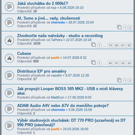
Jaká sluchátka do 2 000kč?
Poslední příspěvek od
nzp
«
6.08.2026 16:10
Odpovědi:
18
AI, Suno a jiné.., rady, zkušenosti
Poslední příspěvek od
cherreda
«
28.07.2026 15:04
Odpovědi:
22
1
2
Zhodnoťte naše nahrávky - studio a recording
Poslední příspěvek od
TaPetra
«
22.07.2026 10:18
Odpovědi:
1639
1
79
80
81
82
…
Cubase
Poslední příspěvek od
pavlii
«
14.07.2026 8:32
Odpovědi:
858
1
40
41
42
43
…
Distribuce EP pro amatéry
Poslední příspěvek od
vasekh
«
9.07.2026 12:28
Odpovědi:
27
1
2
Jak propojit Looper BOSS 505 MK2 - USB s midi klávesy
akai.
Poslední příspěvek od
MattEryn
«
17.06.2026 8:03
ADAM Audio A4V nebo A7V do menšího pokoje?
Poslední příspěvek od
cherreda
«
3.06.2026 15:58
Odpovědi:
2
Výběr studiových sluchátek: DT 770 PRO (uzavřená) vs DT
990 PRO (otevřená)?
Poslední příspěvek od
pavlii
«
24.03.2026 18:00
Odpovědi:
1