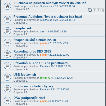
Sluchátka na poslech hudby/k televizi do 2500 Kč
Poslední příspěvek od
Suchac cz
«
13.04.2023 11:54
Odpovědi:
57
1
2
3
Presonus Audiobox iTwo a sluchátka bez basů
Poslední příspěvek od
Suchac cz
«
23.03.2023 15:14
Odpovědi:
7
Sample tank
Poslední příspěvek od
torst
«
6.03.2023 19:10
Odpovědi:
2
Reaper, sekání a ztráta zvuku
Poslední příspěvek od
pavlii
«
28.12.2022 22:03
Odpovědi:
3
Recording přes DBX 286S
Poslední příspěvek od
pavlii
«
22.12.2022 11:00
Odpovědi:
4
Převodník 6.3 do USB na pedalboard
Poslední příspěvek od
Placka
«
20.12.2022 18:00
Odpovědi:
4
USB footswitch
Poslední příspěvek od
rotten77
«
13.12.2022 12:28
Odpovědi:
1
Plugin na podladění kytary
Poslední příspěvek od
Placka
«
7.12.2022 17:05
Odpovědi:
2
DAW podporující vst3
Poslední příspěvek od
pavlii
«
6.12.2022 13:40
Odpovědi:
5