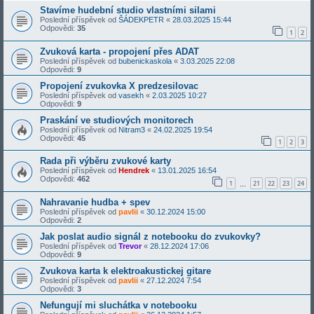
Stavíme hudební studio vlastními silami
Poslední příspěvek od
ŠÁDEKPETR
«
28.03.2025 15:44
Odpovědi:
35
1
2
Zvuková karta - propojení přes ADAT
Poslední příspěvek od
bubenickaskola
«
3.03.2025 22:08
Odpovědi:
9
Propojení zvukovka X predzesilovac
Poslední příspěvek od
vasekh
«
2.03.2025 10:27
Odpovědi:
9
Praskání ve studiových monitorech
Poslední příspěvek od
Nitram3
«
24.02.2025 19:54
Odpovědi:
45
1
2
3
Rada při výběru zvukové karty
Poslední příspěvek od
Hendrek
«
13.01.2025 16:54
Odpovědi:
462
1
21
22
23
24
…
Nahravanie hudba + spev
Poslední příspěvek od
pavlii
«
30.12.2024 15:00
Odpovědi:
2
Jak poslat audio signál z notebooku do zvukovky?
Poslední příspěvek od
Trevor
«
28.12.2024 17:06
Odpovědi:
9
Zvukova karta k elektroakustickej gitare
Poslední příspěvek od
pavlii
«
27.12.2024 7:54
Odpovědi:
3
Nefungují mi sluchátka v notebooku