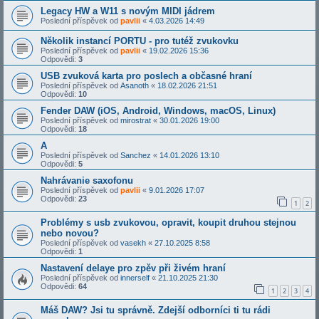
Legacy HW a W11 s novým MIDI jádrem
Poslední příspěvek od
pavlii
«
4.03.2026 14:49
Několik instancí PORTU - pro tutéž zvukovku
Poslední příspěvek od
pavlii
«
19.02.2026 15:36
Odpovědi:
3
USB zvuková karta pro poslech a občasné hraní
Poslední příspěvek od
Asanoth
«
18.02.2026 21:51
Odpovědi:
10
Fender DAW (iOS, Android, Windows, macOS, Linux)
Poslední příspěvek od
mirostrat
«
30.01.2026 19:00
Odpovědi:
18
A
Poslední příspěvek od
Sanchez
«
14.01.2026 13:10
Odpovědi:
5
Nahrávanie saxofonu
Poslední příspěvek od
pavlii
«
9.01.2026 17:07
Odpovědi:
23
1
2
Problémy s usb zvukovou, opravit, koupit druhou stejnou
nebo novou?
Poslední příspěvek od
vasekh
«
27.10.2025 8:58
Odpovědi:
1
Nastavení delaye pro zpěv při živém hraní
Poslední příspěvek od
innerself
«
21.10.2025 21:30
Odpovědi:
64
1
2
3
4
Máš DAW? Jsi tu správně. Zdejší odborníci ti tu rádi