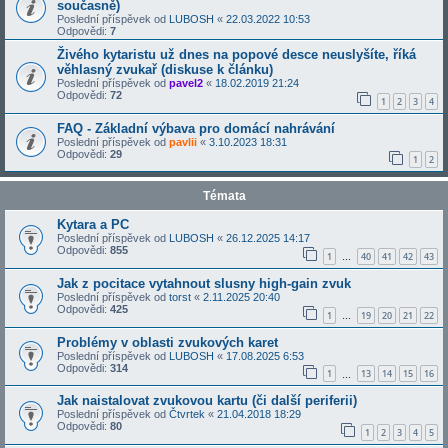
současně)
Poslední příspěvek od
LUBOSH
«
22.03.2022 10:53
Odpovědi:
7
Živého kytaristu už dnes na popové desce neuslyšíte, říká
věhlasný zvukař (diskuse k článku)
Poslední příspěvek od
pavel2
«
18.02.2019 21:24
Odpovědi:
72
1
2
3
4
FAQ - Základní výbava pro domácí nahrávání
Poslední příspěvek od
pavlii
«
3.10.2023 18:31
Odpovědi:
29
1
2
Témata
Kytara a PC
Poslední příspěvek od
LUBOSH
«
26.12.2025 14:17
Odpovědi:
855
1
40
41
42
43
…
Jak z pocitace vytahnout slusny high-gain zvuk
Poslední příspěvek od
torst
«
2.11.2025 20:40
Odpovědi:
425
1
19
20
21
22
…
Problémy v oblasti zvukových karet
Poslední příspěvek od
LUBOSH
«
17.08.2025 6:53
Odpovědi:
314
1
13
14
15
16
…
Jak naistalovat zvukovou kartu (či další periferii)
Poslední příspěvek od
Čtvrtek
«
21.04.2018 18:29
Odpovědi:
80
1
2
3
4
5