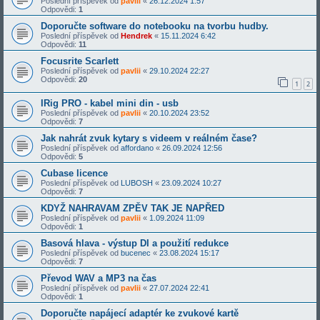
Poslední příspěvek od
pavlii
«
26.12.2024 1:57
Odpovědi:
1
Doporučte software do notebooku na tvorbu hudby.
Poslední příspěvek od
Hendrek
«
15.11.2024 6:42
Odpovědi:
11
Focusrite Scarlett
Poslední příspěvek od
pavlii
«
29.10.2024 22:27
Odpovědi:
20
1
2
IRig PRO - kabel mini din - usb
Poslední příspěvek od
pavlii
«
20.10.2024 23:52
Odpovědi:
7
Jak nahrát zvuk kytary s videem v reálném čase?
Poslední příspěvek od
affordano
«
26.09.2024 12:56
Odpovědi:
5
Cubase licence
Poslední příspěvek od
LUBOSH
«
23.09.2024 10:27
Odpovědi:
7
KDYŽ NAHRAVAM ZPĚV TAK JE NAPŘED
Poslední příspěvek od
pavlii
«
1.09.2024 11:09
Odpovědi:
1
Basová hlava - výstup DI a použití redukce
Poslední příspěvek od
bucenec
«
23.08.2024 15:17
Odpovědi:
7
Převod WAV a MP3 na čas
Poslední příspěvek od
pavlii
«
27.07.2024 22:41
Odpovědi:
1
Doporučte napájecí adaptér ke zvukové kartě