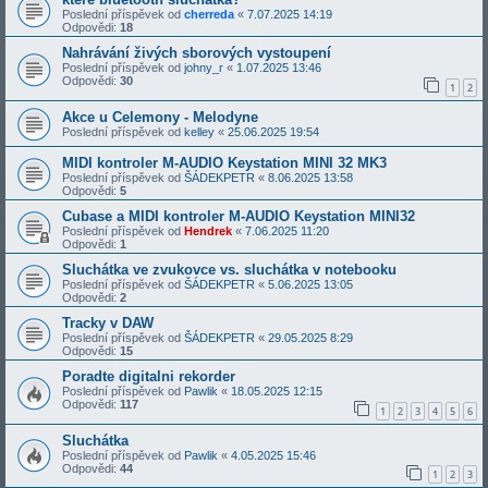
Poslední příspěvek od
cherreda
«
7.07.2025 14:19
Odpovědi:
18
Nahrávání živých sborových vystoupení
Poslední příspěvek od
johny_r
«
1.07.2025 13:46
Odpovědi:
30
1
2
Akce u Celemony - Melodyne
Poslední příspěvek od
kelley
«
25.06.2025 19:54
MIDI kontroler M-AUDIO Keystation MINI 32 MK3
Poslední příspěvek od
ŠÁDEKPETR
«
8.06.2025 13:58
Odpovědi:
5
Cubase a MIDI kontroler M-AUDIO Keystation MINI32
Poslední příspěvek od
Hendrek
«
7.06.2025 11:20
Odpovědi:
1
Sluchátka ve zvukovce vs. sluchátka v notebooku
Poslední příspěvek od
ŠÁDEKPETR
«
5.06.2025 13:05
Odpovědi:
2
Tracky v DAW
Poslední příspěvek od
ŠÁDEKPETR
«
29.05.2025 8:29
Odpovědi:
15
Poradte digitalni rekorder
Poslední příspěvek od
Pawlik
«
18.05.2025 12:15
Odpovědi:
117
1
2
3
4
5
6
Sluchátka
Poslední příspěvek od
Pawlik
«
4.05.2025 15:46
Odpovědi:
44
1
2
3