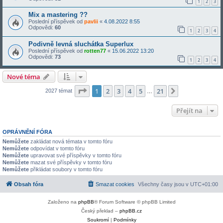
1
2
3
Mix a mastering ??
Poslední příspěvek od
pavlii
«
4.08.2022 8:55
Odpovědi:
60
1
2
3
4
Podivně levná sluchátka Superlux
Poslední příspěvek od
rotten77
«
15.06.2022 13:20
Odpovědi:
73
1
2
3
4
Nové téma
Stránka
1
z
21
1
2
3
4
5
21
Další
2027 témat
…
Přejít na
OPRÁVNĚNÍ FÓRA
Nemůžete
zakládat nová témata v tomto fóru
Nemůžete
odpovídat v tomto fóru
Nemůžete
upravovat své příspěvky v tomto fóru
Nemůžete
mazat své příspěvky v tomto fóru
Nemůžete
přikládat soubory v tomto fóru
Obsah fóra
Smazat cookies
Všechny časy jsou v
UTC+01:00
Založeno na
phpBB
® Forum Software © phpBB Limited
Český překlad –
phpBB.cz
Soukromí
|
Podmínky