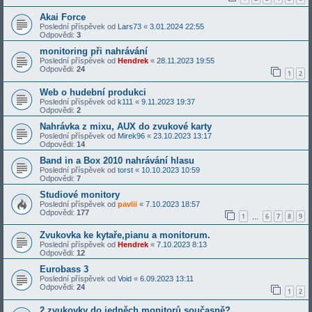
Akai Force
Poslední příspěvek od
Lars73
«
3.01.2024 22:55
Odpovědi:
3
monitoring při nahrávání
Poslední příspěvek od
Hendrek
«
28.11.2023 19:55
Odpovědi:
24
1
2
Web o hudební produkci
Poslední příspěvek od
k111
«
9.11.2023 19:37
Odpovědi:
2
Nahrávka z mixu, AUX do zvukové karty
Poslední příspěvek od
Mirek96
«
23.10.2023 13:17
Odpovědi:
14
Band in a Box 2010 nahrávání hlasu
Poslední příspěvek od
torst
«
10.10.2023 10:59
Odpovědi:
7
Studiové monitory
Poslední příspěvek od
pavlii
«
7.10.2023 18:57
Odpovědi:
177
1
6
7
8
9
…
Zvukovka ke kytaře,pianu a monitorum.
Poslední příspěvek od
Hendrek
«
7.10.2023 8:13
Odpovědi:
12
Eurobass 3
Poslední příspěvek od
Void
«
6.09.2023 13:11
Odpovědi:
24
1
2
2 zvukovky do jedněch monitorů současně?