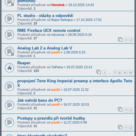
pomohou
Poslední příspěvek od
Hendrek
«
18.10.2025 13:43
Odpovědi:
3
FL studio - otázky a odpovědi
Poslední příspěvek od
Bojsa Nebojsa
«
17.10.2025 17:01
Odpovědi:
18
RME Fireface UCX remote control
Poslední příspěvek od
mirostrat
«
28.08.2025 5:34
Odpovědi:
37
1
2
Analog Lab 2 a Analog Lab V
Poslední příspěvek od
pavlii
«
1.08.2025 6:23
Odpovědi:
1
Reaper
Poslední příspěvek od
TaPetra
«
29.07.2025 13:14
Odpovědi:
193
1
7
8
9
10
…
propojení Tone King Imperial preamp a interface Apollo Twin
X
Poslední příspěvek od
pavlii
«
19.07.2025 11:32
Odpovědi:
2
Jak nahrát basu do PC?
Poslední příspěvek od
pavlii
«
16.07.2025 10:53
Odpovědi:
31
1
2
Postupy a pravidla při tvorbě hudby
Poslední příspěvek od
pavlii
«
11.07.2025 6:48
Odpovědi:
31
1
2
ktere bluetooth sluchatka?