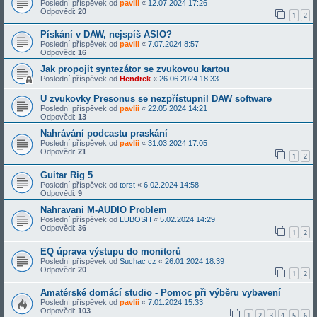
Poslední příspěvek od
pavlii
«
12.07.2024 17:26
Odpovědi:
20
1
2
Pískání v DAW, nejspíš ASIO?
Poslední příspěvek od
pavlii
«
7.07.2024 8:57
Odpovědi:
16
Jak propojit syntezátor se zvukovou kartou
Poslední příspěvek od
Hendrek
«
26.06.2024 18:33
U zvukovky Presonus se nezpřístupnil DAW software
Poslední příspěvek od
pavlii
«
22.05.2024 14:21
Odpovědi:
13
Nahrávání podcastu praskání
Poslední příspěvek od
pavlii
«
31.03.2024 17:05
Odpovědi:
21
1
2
Guitar Rig 5
Poslední příspěvek od
torst
«
6.02.2024 14:58
Odpovědi:
9
Nahravani M-AUDIO Problem
Poslední příspěvek od
LUBOSH
«
5.02.2024 14:29
Odpovědi:
36
1
2
EQ úprava výstupu do monitorů
Poslední příspěvek od
Suchac cz
«
26.01.2024 18:39
Odpovědi:
20
1
2
Amatérské domácí studio - Pomoc při výběru vybavení
Poslední příspěvek od
pavlii
«
7.01.2024 15:33
Odpovědi:
103
1
2
3
4
5
6