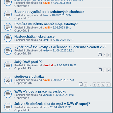
Poslední příspěvek od
pavlii
«
4.09.2023 8:38
Odpovědi:
4
Bluethoot vysílač do bezdrátových sluchátek
Poslední příspěvek od
José
«
18.08.2023 9:32
Odpovědi:
5
Pomůže mi někdo nahrát moje skladby?
Poslední příspěvek od
pavlii
«
2.08.2023 18:14
Odpovědi:
1
Naslouchátka - ekvalizace
Poslední příspěvek od
tomík
«
27.07.2023 16:51
Výběr nové zvukovky - zkušenosti s Focusrite Scarlett 2i2?
Poslední příspěvek od
kelley
«
21.06.2023 22:21
Odpovědi:
38
1
2
Jaký DAW použít?
Poslední příspěvek od
Hendrek
«
2.06.2023 18:21
Odpovědi:
23
1
2
studiova sluchatka
Poslední příspěvek od
pavlii
«
29.05.2023 18:23
Odpovědi:
202
1
8
9
10
11
…
WAW +Video a práce na výsledku
Poslední příspěvek od
vasekh
«
25.05.2023 9:01
Odpovědi:
4
Jak vložit obrázek alba do mp3 v DAW (Reaper)?
Poslední příspěvek od
muf
«
25.04.2023 21:36
Odpovědi:
2