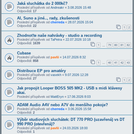
Jaká sluchátka do 2 000kč?
Poslední příspěvek od
Andreakr
«
3.08.2026 15:48
Odpovědi:
17
AI, Suno a jiné.., rady, zkušenosti
Poslední příspěvek od
cherreda
«
28.07.2026 15:04
Odpovědi:
22
1
2
Zhodnoťte naše nahrávky - studio a recording
Poslední příspěvek od
TaPetra
«
22.07.2026 10:18
Odpovědi:
1639
1
79
80
81
82
…
Cubase
Poslední příspěvek od
pavlii
«
14.07.2026 8:32
Odpovědi:
858
1
40
41
42
43
…
Distribuce EP pro amatéry
Poslední příspěvek od
vasekh
«
9.07.2026 12:28
Odpovědi:
27
1
2
Jak propojit Looper BOSS 505 MK2 - USB s midi klávesy
akai.
Poslední příspěvek od
MattEryn
«
17.06.2026 8:03
ADAM Audio A4V nebo A7V do menšího pokoje?
Poslední příspěvek od
cherreda
«
3.06.2026 15:58
Odpovědi:
2
Výběr studiových sluchátek: DT 770 PRO (uzavřená) vs DT
990 PRO (otevřená)?
Poslední příspěvek od
pavlii
«
24.03.2026 18:00
Odpovědi:
1