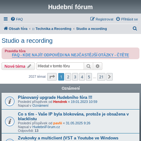
Hudební fórum
FAQ
Registrovat
Přihlásit se
H
Obsah fóra
:: Technika a Recording
Studio a recording
l
Studio a recording
e
Pravidla fóra
d
FAQ - KDE NAJÍT ODPOVĚDI NA NEJČASTĚJŠÍ OTÁZKY - ČTĚTE
a
Hledat
Pokročilé hledání
Nové téma
t
Stránka
1
z
21
1
2
3
4
5
21
Další
2027 témat
…
Oznámení
Plánovaný upgrade Hudebního fóra !!!
Poslední příspěvek od
Hendrek
«
19.01.2023 10:59
Napsal v
Oznámení
Co s tím - Vaše IP byla blokována, protože je obsažena v
blacklistu
Poslední příspěvek od
pavlii
«
31.05.2025 9:26
Napsal v
HudebníFórum.cz
Odpovědi:
13
Zvukovky a multiclient (VST a Youtube ve Windows