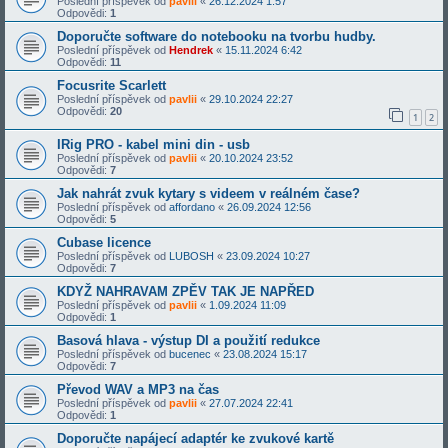
Poslední příspěvek od
pavlii
«
26.12.2024 1:57
Odpovědi:
1
Doporučte software do notebooku na tvorbu hudby.
Poslední příspěvek od
Hendrek
«
15.11.2024 6:42
Odpovědi:
11
Focusrite Scarlett
Poslední příspěvek od
pavlii
«
29.10.2024 22:27
Odpovědi:
20
1
2
IRig PRO - kabel mini din - usb
Poslední příspěvek od
pavlii
«
20.10.2024 23:52
Odpovědi:
7
Jak nahrát zvuk kytary s videem v reálném čase?
Poslední příspěvek od
affordano
«
26.09.2024 12:56
Odpovědi:
5
Cubase licence
Poslední příspěvek od
LUBOSH
«
23.09.2024 10:27
Odpovědi:
7
KDYŽ NAHRAVAM ZPĚV TAK JE NAPŘED
Poslední příspěvek od
pavlii
«
1.09.2024 11:09
Odpovědi:
1
Basová hlava - výstup DI a použití redukce
Poslední příspěvek od
bucenec
«
23.08.2024 15:17
Odpovědi:
7
Převod WAV a MP3 na čas
Poslední příspěvek od
pavlii
«
27.07.2024 22:41
Odpovědi:
1
Doporučte napájecí adaptér ke zvukové kartě