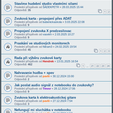
Stavíme hudební studio vlastními silami
Poslední příspěvek od
ŠÁDEKPETR
«
28.03.2025 15:44
Odpovědi:
35
1
2
Zvuková karta - propojení přes ADAT
Poslední příspěvek od
bubenickaskola
«
3.03.2025 22:08
Odpovědi:
9
Propojení zvukovka X predzesilovac
Poslední příspěvek od
vasekh
«
2.03.2025 10:27
Odpovědi:
9
Praskání ve studiových monitorech
Poslední příspěvek od
Nitram3
«
24.02.2025 19:54
Odpovědi:
45
1
2
3
Rada při výběru zvukové karty
Poslední příspěvek od
Hendrek
«
13.01.2025 16:54
Odpovědi:
462
1
21
22
23
24
…
Nahravanie hudba + spev
Poslední příspěvek od
pavlii
«
30.12.2024 15:00
Odpovědi:
2
Jak poslat audio signál z notebooku do zvukovky?
Poslední příspěvek od
Trevor
«
28.12.2024 17:06
Odpovědi:
9
Zvukova karta k elektroakustickej gitare
Poslední příspěvek od
pavlii
«
27.12.2024 7:54
Odpovědi:
3
Nefungují mi sluchátka v notebooku