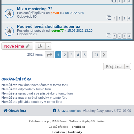
1
2
3
Mix a mastering ??
Poslední příspěvek od
pavlii
«
4.08.2022 8:55
Odpovědi:
60
1
2
3
4
Podivně levná sluchátka Superlux
Poslední příspěvek od
rotten77
«
15.06.2022 13:20
Odpovědi:
73
1
2
3
4
Nové téma
Stránka
1
z
21
1
2
3
4
5
21
Další
2027 témat
…
Přejít na
OPRÁVNĚNÍ FÓRA
Nemůžete
zakládat nová témata v tomto fóru
Nemůžete
odpovídat v tomto fóru
Nemůžete
upravovat své příspěvky v tomto fóru
Nemůžete
mazat své příspěvky v tomto fóru
Nemůžete
přikládat soubory v tomto fóru
Obsah fóra
Smazat cookies
Všechny časy jsou v
UTC+01:00
Založeno na
phpBB
® Forum Software © phpBB Limited
Český překlad –
phpBB.cz
Soukromí
|
Podmínky