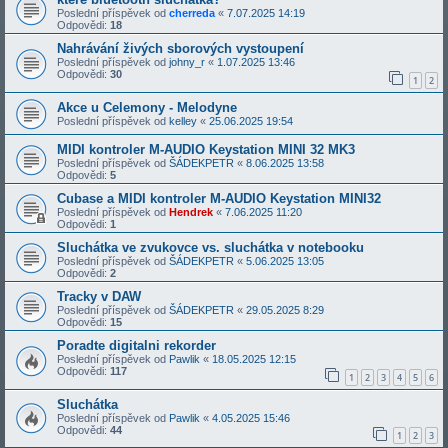
Poslední příspěvek od
cherreda
«
7.07.2025 14:19
Odpovědi:
18
Nahrávání živých sborových vystoupení
Poslední příspěvek od
johny_r
«
1.07.2025 13:46
Odpovědi:
30
1
2
Akce u Celemony - Melodyne
Poslední příspěvek od
kelley
«
25.06.2025 19:54
MIDI kontroler M-AUDIO Keystation MINI 32 MK3
Poslední příspěvek od
ŠÁDEKPETR
«
8.06.2025 13:58
Odpovědi:
5
Cubase a MIDI kontroler M-AUDIO Keystation MINI32
Poslední příspěvek od
Hendrek
«
7.06.2025 11:20
Odpovědi:
1
Sluchátka ve zvukovce vs. sluchátka v notebooku
Poslední příspěvek od
ŠÁDEKPETR
«
5.06.2025 13:05
Odpovědi:
2
Tracky v DAW
Poslední příspěvek od
ŠÁDEKPETR
«
29.05.2025 8:29
Odpovědi:
15
Poradte digitalni rekorder
Poslední příspěvek od
Pawlik
«
18.05.2025 12:15
Odpovědi:
117
1
2
3
4
5
6
Sluchátka
Poslední příspěvek od
Pawlik
«
4.05.2025 15:46
Odpovědi:
44
1
2
3