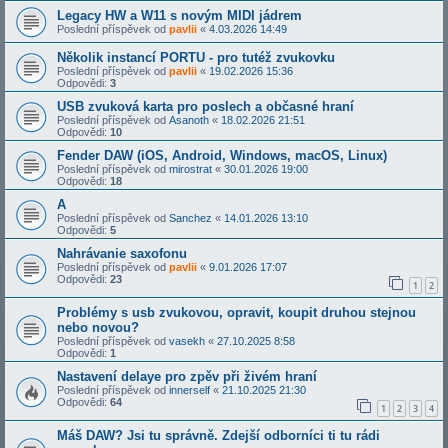
Legacy HW a W11 s novým MIDI jádrem
Poslední příspěvek od
pavlii
«
4.03.2026 14:49
Několik instancí PORTU - pro tutéž zvukovku
Poslední příspěvek od
pavlii
«
19.02.2026 15:36
Odpovědi:
3
USB zvuková karta pro poslech a občasné hraní
Poslední příspěvek od
Asanoth
«
18.02.2026 21:51
Odpovědi:
10
Fender DAW (iOS, Android, Windows, macOS, Linux)
Poslední příspěvek od
mirostrat
«
30.01.2026 19:00
Odpovědi:
18
A
Poslední příspěvek od
Sanchez
«
14.01.2026 13:10
Odpovědi:
5
Nahrávanie saxofonu
Poslední příspěvek od
pavlii
«
9.01.2026 17:07
Odpovědi:
23
1
2
Problémy s usb zvukovou, opravit, koupit druhou stejnou
nebo novou?
Poslední příspěvek od
vasekh
«
27.10.2025 8:58
Odpovědi:
1
Nastavení delaye pro zpěv při živém hraní
Poslední příspěvek od
innerself
«
21.10.2025 21:30
Odpovědi:
64
1
2
3
4
Máš DAW? Jsi tu správně. Zdejší odborníci ti tu rádi