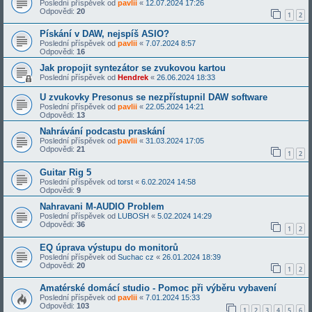
Poslední příspěvek od
pavlii
«
12.07.2024 17:26
Odpovědi:
20
1
2
Pískání v DAW, nejspíš ASIO?
Poslední příspěvek od
pavlii
«
7.07.2024 8:57
Odpovědi:
16
Jak propojit syntezátor se zvukovou kartou
Poslední příspěvek od
Hendrek
«
26.06.2024 18:33
U zvukovky Presonus se nezpřístupnil DAW software
Poslední příspěvek od
pavlii
«
22.05.2024 14:21
Odpovědi:
13
Nahrávání podcastu praskání
Poslední příspěvek od
pavlii
«
31.03.2024 17:05
Odpovědi:
21
1
2
Guitar Rig 5
Poslední příspěvek od
torst
«
6.02.2024 14:58
Odpovědi:
9
Nahravani M-AUDIO Problem
Poslední příspěvek od
LUBOSH
«
5.02.2024 14:29
Odpovědi:
36
1
2
EQ úprava výstupu do monitorů
Poslední příspěvek od
Suchac cz
«
26.01.2024 18:39
Odpovědi:
20
1
2
Amatérské domácí studio - Pomoc při výběru vybavení
Poslední příspěvek od
pavlii
«
7.01.2024 15:33
Odpovědi:
103
1
2
3
4
5
6