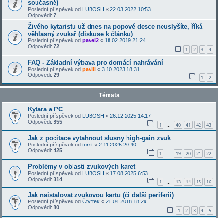
současně)
Poslední příspěvek od
LUBOSH
«
22.03.2022 10:53
Odpovědi:
7
Živého kytaristu už dnes na popové desce neuslyšíte, říká
věhlasný zvukař (diskuse k článku)
Poslední příspěvek od
pavel2
«
18.02.2019 21:24
Odpovědi:
72
1
2
3
4
FAQ - Základní výbava pro domácí nahrávání
Poslední příspěvek od
pavlii
«
3.10.2023 18:31
Odpovědi:
29
1
2
Témata
Kytara a PC
Poslední příspěvek od
LUBOSH
«
26.12.2025 14:17
Odpovědi:
855
1
40
41
42
43
…
Jak z pocitace vytahnout slusny high-gain zvuk
Poslední příspěvek od
torst
«
2.11.2025 20:40
Odpovědi:
425
1
19
20
21
22
…
Problémy v oblasti zvukových karet
Poslední příspěvek od
LUBOSH
«
17.08.2025 6:53
Odpovědi:
314
1
13
14
15
16
…
Jak naistalovat zvukovou kartu (či další periferii)
Poslední příspěvek od
Čtvrtek
«
21.04.2018 18:29
Odpovědi:
80
1
2
3
4
5