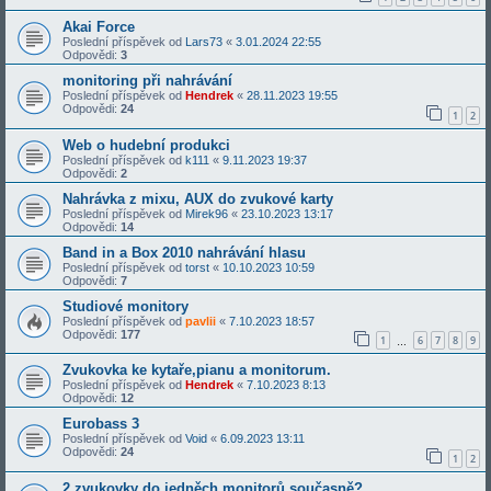
Akai Force
Poslední příspěvek od
Lars73
«
3.01.2024 22:55
Odpovědi:
3
monitoring při nahrávání
Poslední příspěvek od
Hendrek
«
28.11.2023 19:55
Odpovědi:
24
1
2
Web o hudební produkci
Poslední příspěvek od
k111
«
9.11.2023 19:37
Odpovědi:
2
Nahrávka z mixu, AUX do zvukové karty
Poslední příspěvek od
Mirek96
«
23.10.2023 13:17
Odpovědi:
14
Band in a Box 2010 nahrávání hlasu
Poslední příspěvek od
torst
«
10.10.2023 10:59
Odpovědi:
7
Studiové monitory
Poslední příspěvek od
pavlii
«
7.10.2023 18:57
Odpovědi:
177
1
6
7
8
9
…
Zvukovka ke kytaře,pianu a monitorum.
Poslední příspěvek od
Hendrek
«
7.10.2023 8:13
Odpovědi:
12
Eurobass 3
Poslední příspěvek od
Void
«
6.09.2023 13:11
Odpovědi:
24
1
2
2 zvukovky do jedněch monitorů současně?