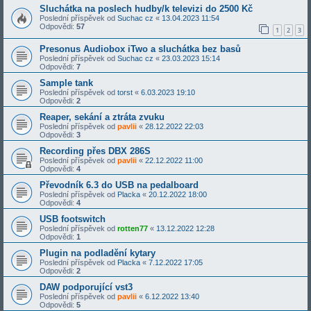
Sluchátka na poslech hudby/k televizi do 2500 Kč
Poslední příspěvek od
Suchac cz
«
13.04.2023 11:54
Odpovědi:
57
1
2
3
Presonus Audiobox iTwo a sluchátka bez basů
Poslední příspěvek od
Suchac cz
«
23.03.2023 15:14
Odpovědi:
7
Sample tank
Poslední příspěvek od
torst
«
6.03.2023 19:10
Odpovědi:
2
Reaper, sekání a ztráta zvuku
Poslední příspěvek od
pavlii
«
28.12.2022 22:03
Odpovědi:
3
Recording přes DBX 286S
Poslední příspěvek od
pavlii
«
22.12.2022 11:00
Odpovědi:
4
Převodník 6.3 do USB na pedalboard
Poslední příspěvek od
Placka
«
20.12.2022 18:00
Odpovědi:
4
USB footswitch
Poslední příspěvek od
rotten77
«
13.12.2022 12:28
Odpovědi:
1
Plugin na podladění kytary
Poslední příspěvek od
Placka
«
7.12.2022 17:05
Odpovědi:
2
DAW podporující vst3
Poslední příspěvek od
pavlii
«
6.12.2022 13:40
Odpovědi:
5