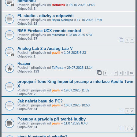
pomohou
Poslední příspěvek od
Hendrek
«
18.10.2025 13:43
Odpovědi:
3
FL studio - otázky a odpovědi
Poslední příspěvek od
Bojsa Nebojsa
«
17.10.2025 17:01
Odpovědi:
18
RME Fireface UCX remote control
Poslední příspěvek od
mirostrat
«
28.08.2025 5:34
Odpovědi:
37
1
2
Analog Lab 2 a Analog Lab V
Poslední příspěvek od
pavlii
«
1.08.2025 6:23
Odpovědi:
1
Reaper
Poslední příspěvek od
TaPetra
«
29.07.2025 13:14
Odpovědi:
193
1
7
8
9
10
…
propojení Tone King Imperial preamp a interface Apollo Twin
X
Poslední příspěvek od
pavlii
«
19.07.2025 11:32
Odpovědi:
2
Jak nahrát basu do PC?
Poslední příspěvek od
pavlii
«
16.07.2025 10:53
Odpovědi:
31
1
2
Postupy a pravidla při tvorbě hudby
Poslední příspěvek od
pavlii
«
11.07.2025 6:48
Odpovědi:
31
1
2
ktere bluetooth sluchatka?