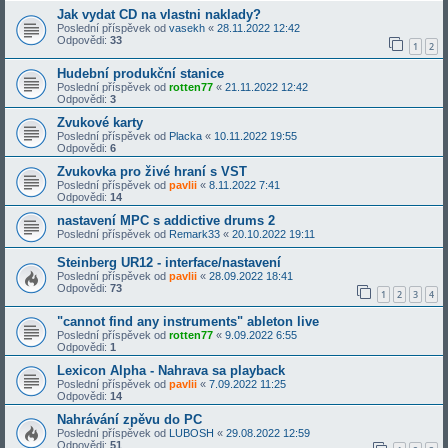
Jak vydat CD na vlastni naklady?
Poslední příspěvek od
vasekh
«
28.11.2022 12:42
Odpovědi:
33
1
2
Hudební produkční stanice
Poslední příspěvek od
rotten77
«
21.11.2022 12:42
Odpovědi:
3
Zvukové karty
Poslední příspěvek od
Placka
«
10.11.2022 19:55
Odpovědi:
6
Zvukovka pro živé hraní s VST
Poslední příspěvek od
pavlii
«
8.11.2022 7:41
Odpovědi:
14
nastavení MPC s addictive drums 2
Poslední příspěvek od
Remark33
«
20.10.2022 19:11
Steinberg UR12 - interface/nastavení
Poslední příspěvek od
pavlii
«
28.09.2022 18:41
Odpovědi:
73
1
2
3
4
"cannot find any instruments" ableton live
Poslední příspěvek od
rotten77
«
9.09.2022 6:55
Odpovědi:
1
Lexicon Alpha - Nahrava sa playback
Poslední příspěvek od
pavlii
«
7.09.2022 11:25
Odpovědi:
14
Nahrávání zpěvu do PC
Poslední příspěvek od
LUBOSH
«
29.08.2022 12:59
Odpovědi:
51