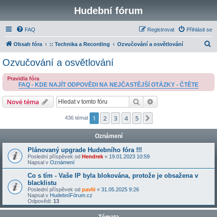
Hudební fórum
FAQ
Registrovat
Přihlásit se
H
Obsah fóra
:: Technika a Recording
Ozvučování a osvětlování
l
Ozvučování a osvětlování
e
Pravidla fóra
d
FAQ - KDE NAJÍT ODPOVĚDI NA NEJČASTĚJŠÍ OTÁZKY - ČTĚTE
a
Hledat
Pokročilé hledání
Nové téma
t
1
2
3
4
5
Další
436 témat
Oznámení
Plánovaný upgrade Hudebního fóra !!!
Poslední příspěvek od
Hendrek
«
19.01.2023 10:59
Napsal v
Oznámení
Co s tím - Vaše IP byla blokována, protože je obsažena v
blacklistu
Poslední příspěvek od
pavlii
«
31.05.2025 9:26
Napsal v
HudebníFórum.cz
Odpovědi:
13