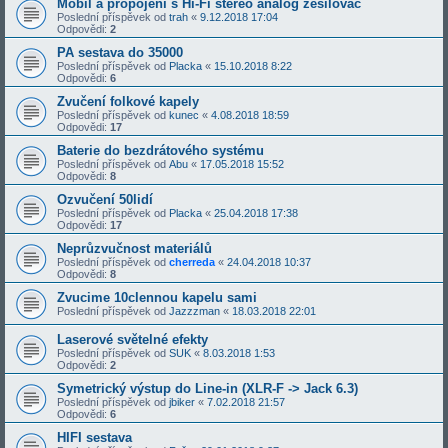
Mobil a propojení s Hi-Fi stereo analog zesilovač
Poslední příspěvek od
trah
«
9.12.2018 17:04
Odpovědi:
2
PA sestava do 35000
Poslední příspěvek od
Placka
«
15.10.2018 8:22
Odpovědi:
6
Zvučení folkové kapely
Poslední příspěvek od
kunec
«
4.08.2018 18:59
Odpovědi:
17
Baterie do bezdrátového systému
Poslední příspěvek od
Abu
«
17.05.2018 15:52
Odpovědi:
8
Ozvučení 50lidí
Poslední příspěvek od
Placka
«
25.04.2018 17:38
Odpovědi:
17
Neprůzvučnost materiálů
Poslední příspěvek od
cherreda
«
24.04.2018 10:37
Odpovědi:
8
Zvucime 10clennou kapelu sami
Poslední příspěvek od
Jazzzman
«
18.03.2018 22:01
Laserové světelné efekty
Poslední příspěvek od
SUK
«
8.03.2018 1:53
Odpovědi:
2
Symetrický výstup do Line-in (XLR-F -> Jack 6.3)
Poslední příspěvek od
jbiker
«
7.02.2018 21:57
Odpovědi:
6
HIFI sestava