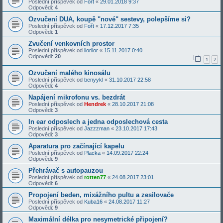
Poslední příspěvek od
Fořt
«
29.01.2018 9:37
Odpovědi:
4
Ozvučení DUA, koupě "nové" sestevy, polepšíme si?
Poslední příspěvek od
Fořt
«
17.12.2017 7:35
Odpovědi:
1
Zvučení venkovních prostor
Poslední příspěvek od
liorlior
«
15.11.2017 0:40
Odpovědi:
20
1
2
Ozvučení malého kinosálu
Poslední příspěvek od
benyykl
«
31.10.2017 22:58
Odpovědi:
4
Napájení mikrofonu vs. bezdrát
Poslední příspěvek od
Hendrek
«
28.10.2017 21:08
Odpovědi:
3
In ear odposlech a jedna odposlechová cesta
Poslední příspěvek od
Jazzzman
«
23.10.2017 17:43
Odpovědi:
3
Aparatura pro začínající kapelu
Poslední příspěvek od
Placka
«
14.09.2017 22:24
Odpovědi:
9
Přehrávač s autopauzou
Poslední příspěvek od
rotten77
«
24.08.2017 23:01
Odpovědi:
6
Propojení beden, mixážního pultu a zesilovače
Poslední příspěvek od
Kuba16
«
24.08.2017 11:27
Odpovědi:
9
Maximální délka pro nesymetrické připojení?