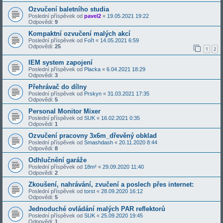
Ozvučení baletního studia
Poslední příspěvek od
pavel2
«
19.05.2021 19:22
Odpovědi:
9
Kompaktní ozvučení malých akcí
Poslední příspěvek od
Fořt
«
14.05.2021 6:59
Odpovědi:
25
1
2
IEM system zapojení
Poslední příspěvek od
Placka
«
6.04.2021 18:29
Odpovědi:
3
Přehrávač do dílny
Poslední příspěvek od
Prskyn
«
31.03.2021 17:35
Odpovědi:
5
Personal Monitor Mixer
Poslední příspěvek od
SUK
«
16.02.2021 0:35
Odpovědi:
1
Ozvučení pracovny 3x6m_dřevěný obklad
Poslední příspěvek od
Smashdash
«
20.11.2020 8:44
Odpovědi:
8
Odhlučnění garáže
Poslední příspěvek od
18m²
«
29.09.2020 11:40
Odpovědi:
2
Zkoušení, nahrávání, zvučení a poslech přes internet:
Poslední příspěvek od
torst
«
28.09.2020 16:12
Odpovědi:
5
Jednoduché ovládání malých PAR reflektorů
Poslední příspěvek od
SUK
«
25.09.2020 19:45
Odpovědi:
1