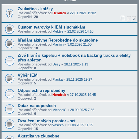
Témata
Zvukařina - knížky
Poslední příspěvek od
Hendrek
«
22.01.2021 19:02
Odpovědi:
20
1
2
Custom tvarovky k IEM sluchátkám
Poslední příspěvek od
Mektys
«
22.02.2026 14:10
hľadám aktívne Reprobedne do skusobne
Poslední příspěvek od
Marfinn
«
3.02.2026 21:50
Odpovědi:
18
Živé hraní s kapelou + notebook na backing tracks a efekty
přes ableton
Poslední příspěvek od
Desy
«
28.11.2025 1:13
Odpovědi:
8
Výběr IEM
Poslední příspěvek od
Placka
«
25.11.2025 19:27
Odpovědi:
5
Odposlech a reprobedny
Poslední příspěvek od
Hendrek
«
27.10.2025 19:45
Odpovědi:
2
Dotaz na odposlech
Poslední příspěvek od
MichaelC
«
28.09.2025 7:36
Odpovědi:
6
Ozvučení malých prostor - set
Poslední příspěvek od
vasekh
«
31.08.2025 11:25
Odpovědi:
15
Akustika ve zkusebne