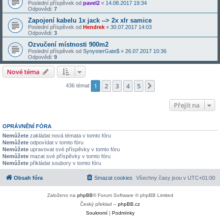
Poslední příspěvek od
pavel2
«
14.08.2017 19:34
Odpovědi:
7
Zapojení kabelu 1x jack --> 2x xlr samice
Poslední příspěvek od
Hendrek
«
30.07.2017 14:03
Odpovědi:
3
Ozvučení místnosti 900m2
Poslední příspěvek od
SynysterGate$
«
26.07.2017 10:36
Odpovědi:
9
Nové téma
1
2
3
4
5
Další
436 témat
Přejít na
OPRÁVNĚNÍ FÓRA
Nemůžete
zakládat nová témata v tomto fóru
Nemůžete
odpovídat v tomto fóru
Nemůžete
upravovat své příspěvky v tomto fóru
Nemůžete
mazat své příspěvky v tomto fóru
Nemůžete
přikládat soubory v tomto fóru
Obsah fóra
Smazat cookies
Všechny časy jsou v
UTC+01:00
Založeno na
phpBB
® Forum Software © phpBB Limited
Český překlad –
phpBB.cz
Soukromí
|
Podmínky