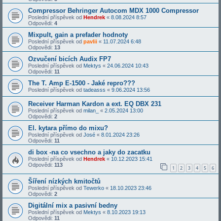
Compressor Behringer Autocom MDX 1000 Compressor
Poslední příspěvek od
Hendrek
«
8.08.2024 8:57
Odpovědi:
4
Mixpult, gain a prefader hodnoty
Poslední příspěvek od
pavlii
«
11.07.2024 6:48
Odpovědi:
13
Ozvučení bicích Audix FP7
Poslední příspěvek od
Mektys
«
24.06.2024 10:43
Odpovědi:
11
The T. Amp E-1500 - Jaké repro???
Poslední příspěvek od
tadeasss
«
9.06.2024 13:56
Receiver Harman Kardon a ext. EQ DBX 231
Poslední příspěvek od
milan_
«
2.05.2024 13:00
Odpovědi:
2
El. kytara přímo do mixu?
Poslední příspěvek od
José
«
8.01.2024 23:26
Odpovědi:
11
di box -na co vsechno a jaky do zacatku
Poslední příspěvek od
Hendrek
«
10.12.2023 15:41
Odpovědi:
113
1
2
3
4
5
6
Šíření nízkých kmitočtů
Poslední příspěvek od
Tewerko
«
18.10.2023 23:46
Odpovědi:
2
Digitální mix a pasivní bedny
Poslední příspěvek od
Mektys
«
8.10.2023 19:13
Odpovědi:
11