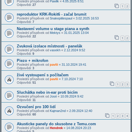
Poslední příspěvek od
Pawlik
«
4.05.2025 8:51
Odpovědi:
27
1
2
reproduktor KRK-Rokit6 - začal brumit
Poslední příspěvek od
Snakepitlespaul
«
3.02.2025 16:53
Odpovědi:
7
Nastavení volume u stage piana a synth
Poslední příspěvek od
Mektys
«
31.01.2025 13:04
Odpovědi:
22
1
2
Zvuková izolace místnosti - panelák
Poslední příspěvek od
vasekh
«
2.12.2024 9:52
Odpovědi:
9
Piezo + mikrofon
Poslední příspěvek od
pavlii
«
31.10.2024 19:41
Odpovědi:
3
živé vystoupení s počítačem
Poslední příspěvek od
pavlii
«
7.10.2024 7:10
Odpovědi:
51
1
2
3
Sluchátka nebo in-ear proti bicím
Poslední příspěvek od
José
«
10.09.2024 9:42
Odpovědi:
11
Ozvučení pro 100 lidí
Poslední příspěvek od
Kajman2nd
«
2.09.2024 12:40
Odpovědi:
60
1
2
3
4
Akusticke panely do skusobne z Temu.com
Poslední příspěvek od
Hendrek
«
14.08.2024 20:23
Odpovědi:
5