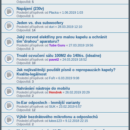
Odpovědi:
5
Napájení (230v)
Poslední příspěvek od
Placka
«
1.06.2019 1:03
Odpovědi:
1
Jeden vs. dva subwoofery
Poslední příspěvek od
duri
«
28.03.2019 12:10
Odpovědi:
14
Jaký rozvod elektřiny pro malou kapelu a ochránit
tím"drahou" aparaturu?
Poslední příspěvek od
Tube Guru
«
27.03.2019 19:56
Odpovědi:
3
Trvalé ozvučení sálu 100M2 do 140tis. (idealne)
Poslední příspěvek od
pavel2
«
24.03.2019 18:52
Odpovědi:
10
Jak nejkvalitněji pouštět písně o repropauzách kapely?
Kvalita-legálnost
Poslední příspěvek od
Fořt
«
6.03.2019 9:08
Odpovědi:
3
Nahrávání nástroje do mobilu
Poslední příspěvek od
Hendrek
«
26.02.2019 20:29
Odpovědi:
2
In-Ear odposlech - levnější varianty
Poslední příspěvek od
SUK
«
23.02.2019 6:57
Odpovědi:
12
Výběr bezdrátového mikrofonu a odposlechů
Poslední příspěvek od
lubos123
«
9.12.2018 22:15
Odpovědi:
2