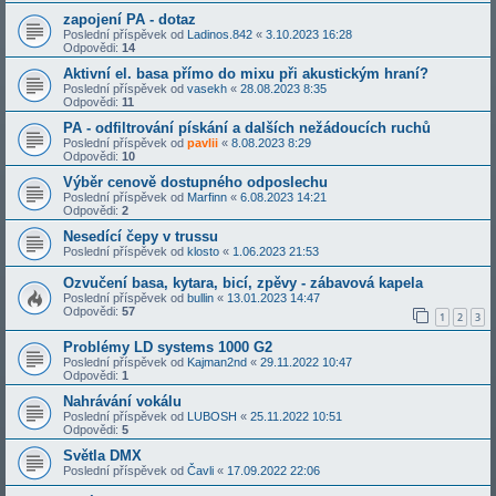
zapojení PA - dotaz
Poslední příspěvek od
Ladinos.842
«
3.10.2023 16:28
Odpovědi:
14
Aktivní el. basa přímo do mixu při akustickým hraní?
Poslední příspěvek od
vasekh
«
28.08.2023 8:35
Odpovědi:
11
PA - odfiltrování pískání a dalších nežádoucích ruchů
Poslední příspěvek od
pavlii
«
8.08.2023 8:29
Odpovědi:
10
Výběr cenově dostupného odposlechu
Poslední příspěvek od
Marfinn
«
6.08.2023 14:21
Odpovědi:
2
Nesedící čepy v trussu
Poslední příspěvek od
klosto
«
1.06.2023 21:53
Ozvučení basa, kytara, bicí, zpěvy - zábavová kapela
Poslední příspěvek od
bullin
«
13.01.2023 14:47
Odpovědi:
57
1
2
3
Problémy LD systems 1000 G2
Poslední příspěvek od
Kajman2nd
«
29.11.2022 10:47
Odpovědi:
1
Nahrávání vokálu
Poslední příspěvek od
LUBOSH
«
25.11.2022 10:51
Odpovědi:
5
Světla DMX
Poslední příspěvek od
Čavli
«
17.09.2022 22:06