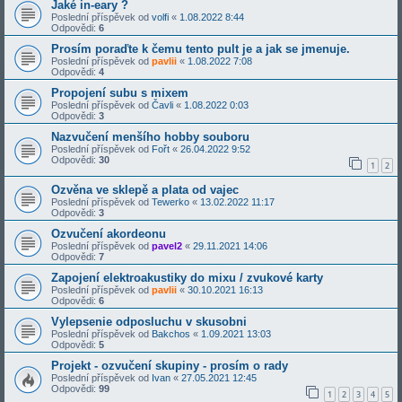
Jaké in-eary ?
Poslední příspěvek od
volfi
«
1.08.2022 8:44
Odpovědi:
6
Prosím poraďte k čemu tento pult je a jak se jmenuje.
Poslední příspěvek od
pavlii
«
1.08.2022 7:08
Odpovědi:
4
Propojení subu s mixem
Poslední příspěvek od
Čavli
«
1.08.2022 0:03
Odpovědi:
3
Nazvučení menšího hobby souboru
Poslední příspěvek od
Fořt
«
26.04.2022 9:52
Odpovědi:
30
1
2
Ozvěna ve sklepě a plata od vajec
Poslední příspěvek od
Tewerko
«
13.02.2022 11:17
Odpovědi:
3
Ozvučení akordeonu
Poslední příspěvek od
pavel2
«
29.11.2021 14:06
Odpovědi:
7
Zapojení elektroakustiky do mixu / zvukové karty
Poslední příspěvek od
pavlii
«
30.10.2021 16:13
Odpovědi:
6
Vylepsenie odposluchu v skusobni
Poslední příspěvek od
Bakchos
«
1.09.2021 13:03
Odpovědi:
5
Projekt - ozvučení skupiny - prosím o rady
Poslední příspěvek od
Ivan
«
27.05.2021 12:45
Odpovědi:
99
1
2
3
4
5