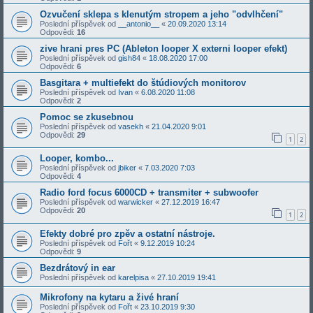
Ozvučení sklepa s klenutým stropem a jeho "odvlhčení"
Poslední příspěvek od
__antonio__
«
20.09.2020 13:14
Odpovědi:
16
zive hrani pres PC (Ableton looper X externi looper efekt)
Poslední příspěvek od
gish84
«
18.08.2020 17:00
Odpovědi:
6
Basgitara + multiefekt do štúdiových monitorov
Poslední příspěvek od
Ivan
«
6.08.2020 11:08
Odpovědi:
2
Pomoc se zkusebnou
Poslední příspěvek od
vasekh
«
21.04.2020 9:01
Odpovědi:
29
1
2
Looper, kombo...
Poslední příspěvek od
jbiker
«
7.03.2020 7:03
Odpovědi:
4
Radio ford focus 6000CD + transmiter + subwoofer
Poslední příspěvek od
warwicker
«
27.12.2019 16:47
Odpovědi:
20
1
2
Efekty dobré pro zpěv a ostatní nástroje.
Poslední příspěvek od
Fořt
«
9.12.2019 10:24
Odpovědi:
9
Bezdrátový in ear
Poslední příspěvek od
karelpisa
«
27.10.2019 19:41
Mikrofony na kytaru a živé hraní
Poslední příspěvek od
Fořt
«
23.10.2019 9:30