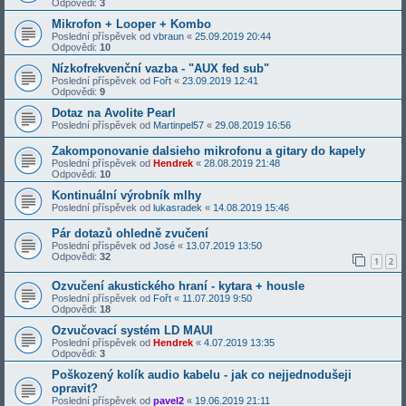
Odpovědi:
3
Mikrofon + Looper + Kombo
Poslední příspěvek od
vbraun
«
25.09.2019 20:44
Odpovědi:
10
Nízkofrekvenční vazba - "AUX fed sub"
Poslední příspěvek od
Fořt
«
23.09.2019 12:41
Odpovědi:
9
Dotaz na Avolite Pearl
Poslední příspěvek od
Martinpel57
«
29.08.2019 16:56
Zakomponovanie dalsieho mikrofonu a gitary do kapely
Poslední příspěvek od
Hendrek
«
28.08.2019 21:48
Odpovědi:
10
Kontinuální výrobník mlhy
Poslední příspěvek od
lukasradek
«
14.08.2019 15:46
Pár dotazů ohledně zvučení
Poslední příspěvek od
José
«
13.07.2019 13:50
Odpovědi:
32
1
2
Ozvučení akustického hraní - kytara + housle
Poslední příspěvek od
Fořt
«
11.07.2019 9:50
Odpovědi:
18
Ozvučovací systém LD MAUI
Poslední příspěvek od
Hendrek
«
4.07.2019 13:35
Odpovědi:
3
Poškozený kolík audio kabelu - jak co nejjednodušeji
opravit?
Poslední příspěvek od
pavel2
«
19.06.2019 21:11