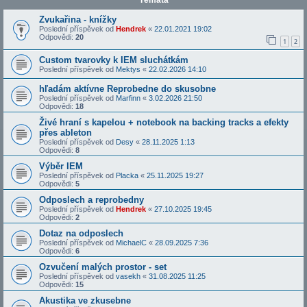
Témata
Zvukařina - knížky
Poslední příspěvek od
Hendrek
«
22.01.2021 19:02
Odpovědi:
20
1
2
Custom tvarovky k IEM sluchátkám
Poslední příspěvek od
Mektys
«
22.02.2026 14:10
hľadám aktívne Reprobedne do skusobne
Poslední příspěvek od
Marfinn
«
3.02.2026 21:50
Odpovědi:
18
Živé hraní s kapelou + notebook na backing tracks a efekty
přes ableton
Poslední příspěvek od
Desy
«
28.11.2025 1:13
Odpovědi:
8
Výběr IEM
Poslední příspěvek od
Placka
«
25.11.2025 19:27
Odpovědi:
5
Odposlech a reprobedny
Poslední příspěvek od
Hendrek
«
27.10.2025 19:45
Odpovědi:
2
Dotaz na odposlech
Poslední příspěvek od
MichaelC
«
28.09.2025 7:36
Odpovědi:
6
Ozvučení malých prostor - set
Poslední příspěvek od
vasekh
«
31.08.2025 11:25
Odpovědi:
15
Akustika ve zkusebne