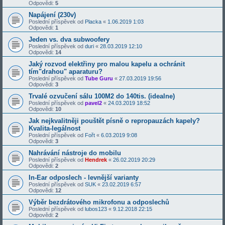
Odpovědi:
5
Napájení (230v)
Poslední příspěvek od
Placka
«
1.06.2019 1:03
Odpovědi:
1
Jeden vs. dva subwoofery
Poslední příspěvek od
duri
«
28.03.2019 12:10
Odpovědi:
14
Jaký rozvod elektřiny pro malou kapelu a ochránit
tím"drahou" aparaturu?
Poslední příspěvek od
Tube Guru
«
27.03.2019 19:56
Odpovědi:
3
Trvalé ozvučení sálu 100M2 do 140tis. (idealne)
Poslední příspěvek od
pavel2
«
24.03.2019 18:52
Odpovědi:
10
Jak nejkvalitněji pouštět písně o repropauzách kapely?
Kvalita-legálnost
Poslední příspěvek od
Fořt
«
6.03.2019 9:08
Odpovědi:
3
Nahrávání nástroje do mobilu
Poslední příspěvek od
Hendrek
«
26.02.2019 20:29
Odpovědi:
2
In-Ear odposlech - levnější varianty
Poslední příspěvek od
SUK
«
23.02.2019 6:57
Odpovědi:
12
Výběr bezdrátového mikrofonu a odposlechů
Poslední příspěvek od
lubos123
«
9.12.2018 22:15
Odpovědi:
2