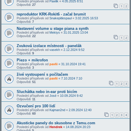
Poslední příspěvek od
Pawlik
«
4.05.2025 8:51
Odpovědi:
27
1
2
reproduktor KRK-Rokit6 - začal brumit
Poslední příspěvek od
Snakepitlespaul
«
3.02.2025 16:53
Odpovědi:
7
Nastavení volume u stage piana a synth
Poslední příspěvek od
Mektys
«
31.01.2025 13:04
Odpovědi:
22
1
2
Zvuková izolace místnosti - panelák
Poslední příspěvek od
vasekh
«
2.12.2024 9:52
Odpovědi:
9
Piezo + mikrofon
Poslední příspěvek od
pavlii
«
31.10.2024 19:41
Odpovědi:
3
živé vystoupení s počítačem
Poslední příspěvek od
pavlii
«
7.10.2024 7:10
Odpovědi:
51
1
2
3
Sluchátka nebo in-ear proti bicím
Poslední příspěvek od
José
«
10.09.2024 9:42
Odpovědi:
11
Ozvučení pro 100 lidí
Poslední příspěvek od
Kajman2nd
«
2.09.2024 12:40
Odpovědi:
60
1
2
3
4
Akusticke panely do skusobne z Temu.com
Poslední příspěvek od
Hendrek
«
14.08.2024 20:23
Odpovědi:
5