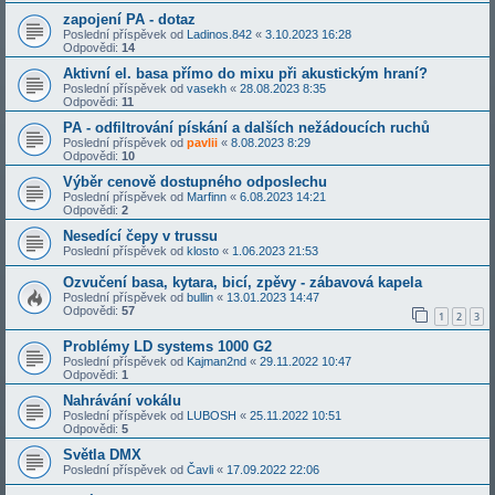
zapojení PA - dotaz
Poslední příspěvek od
Ladinos.842
«
3.10.2023 16:28
Odpovědi:
14
Aktivní el. basa přímo do mixu při akustickým hraní?
Poslední příspěvek od
vasekh
«
28.08.2023 8:35
Odpovědi:
11
PA - odfiltrování pískání a dalších nežádoucích ruchů
Poslední příspěvek od
pavlii
«
8.08.2023 8:29
Odpovědi:
10
Výběr cenově dostupného odposlechu
Poslední příspěvek od
Marfinn
«
6.08.2023 14:21
Odpovědi:
2
Nesedící čepy v trussu
Poslední příspěvek od
klosto
«
1.06.2023 21:53
Ozvučení basa, kytara, bicí, zpěvy - zábavová kapela
Poslední příspěvek od
bullin
«
13.01.2023 14:47
Odpovědi:
57
1
2
3
Problémy LD systems 1000 G2
Poslední příspěvek od
Kajman2nd
«
29.11.2022 10:47
Odpovědi:
1
Nahrávání vokálu
Poslední příspěvek od
LUBOSH
«
25.11.2022 10:51
Odpovědi:
5
Světla DMX
Poslední příspěvek od
Čavli
«
17.09.2022 22:06