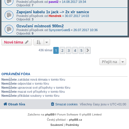
Poslední příspěvek od
pavel2
«
14.08.2017 19:34
Odpovědi:
7
Zapojení kabelu 1x jack --> 2x xlr samice
Poslední příspěvek od
Hendrek
«
30.07.2017 14:03
Odpovědi:
3
Ozvučení místnosti 900m2
Poslední příspěvek od
SynysterGate$
«
26.07.2017 10:36
Odpovědi:
9
Nové téma
1
2
3
4
5
Další
436 témat
Přejít na
OPRÁVNĚNÍ FÓRA
Nemůžete
zakládat nová témata v tomto fóru
Nemůžete
odpovídat v tomto fóru
Nemůžete
upravovat své příspěvky v tomto fóru
Nemůžete
mazat své příspěvky v tomto fóru
Nemůžete
přikládat soubory v tomto fóru
Obsah fóra
Smazat cookies
Všechny časy jsou v
UTC+01:00
Založeno na
phpBB
® Forum Software © phpBB Limited
Český překlad –
phpBB.cz
Soukromí
|
Podmínky