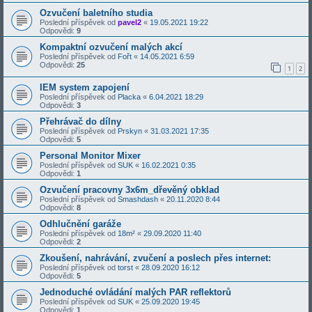
Ozvučení baletního studia
Poslední příspěvek od
pavel2
«
19.05.2021 19:22
Odpovědi:
9
Kompaktní ozvučení malých akcí
Poslední příspěvek od
Fořt
«
14.05.2021 6:59
Odpovědi:
25
1
2
IEM system zapojení
Poslední příspěvek od
Placka
«
6.04.2021 18:29
Odpovědi:
3
Přehrávač do dílny
Poslední příspěvek od
Prskyn
«
31.03.2021 17:35
Odpovědi:
5
Personal Monitor Mixer
Poslední příspěvek od
SUK
«
16.02.2021 0:35
Odpovědi:
1
Ozvučení pracovny 3x6m_dřevěný obklad
Poslední příspěvek od
Smashdash
«
20.11.2020 8:44
Odpovědi:
8
Odhlučnění garáže
Poslední příspěvek od
18m²
«
29.09.2020 11:40
Odpovědi:
2
Zkoušení, nahrávání, zvučení a poslech přes internet:
Poslední příspěvek od
torst
«
28.09.2020 16:12
Odpovědi:
5
Jednoduché ovládání malých PAR reflektorů
Poslední příspěvek od
SUK
«
25.09.2020 19:45
Odpovědi:
1