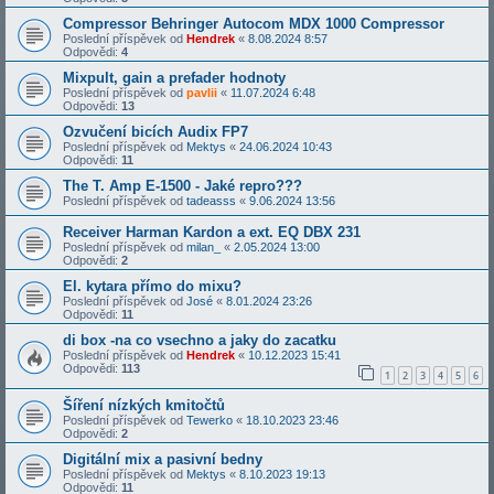
Compressor Behringer Autocom MDX 1000 Compressor
Poslední příspěvek od
Hendrek
«
8.08.2024 8:57
Odpovědi:
4
Mixpult, gain a prefader hodnoty
Poslední příspěvek od
pavlii
«
11.07.2024 6:48
Odpovědi:
13
Ozvučení bicích Audix FP7
Poslední příspěvek od
Mektys
«
24.06.2024 10:43
Odpovědi:
11
The T. Amp E-1500 - Jaké repro???
Poslední příspěvek od
tadeasss
«
9.06.2024 13:56
Receiver Harman Kardon a ext. EQ DBX 231
Poslední příspěvek od
milan_
«
2.05.2024 13:00
Odpovědi:
2
El. kytara přímo do mixu?
Poslední příspěvek od
José
«
8.01.2024 23:26
Odpovědi:
11
di box -na co vsechno a jaky do zacatku
Poslední příspěvek od
Hendrek
«
10.12.2023 15:41
Odpovědi:
113
1
2
3
4
5
6
Šíření nízkých kmitočtů
Poslední příspěvek od
Tewerko
«
18.10.2023 23:46
Odpovědi:
2
Digitální mix a pasivní bedny
Poslední příspěvek od
Mektys
«
8.10.2023 19:13
Odpovědi:
11