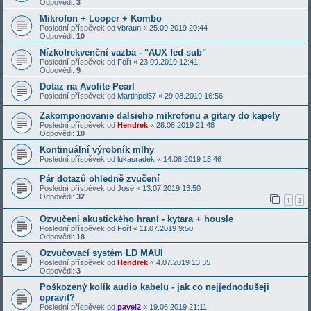
Odpovědi:
3
Mikrofon + Looper + Kombo
Poslední příspěvek od
vbraun
«
25.09.2019 20:44
Odpovědi:
10
Nízkofrekvenční vazba - "AUX fed sub"
Poslední příspěvek od
Fořt
«
23.09.2019 12:41
Odpovědi:
9
Dotaz na Avolite Pearl
Poslední příspěvek od
Martinpel57
«
29.08.2019 16:56
Zakomponovanie dalsieho mikrofonu a gitary do kapely
Poslední příspěvek od
Hendrek
«
28.08.2019 21:48
Odpovědi:
10
Kontinuální výrobník mlhy
Poslední příspěvek od
lukasradek
«
14.08.2019 15:46
Pár dotazů ohledně zvučení
Poslední příspěvek od
José
«
13.07.2019 13:50
Odpovědi:
32
1
2
Ozvučení akustického hraní - kytara + housle
Poslední příspěvek od
Fořt
«
11.07.2019 9:50
Odpovědi:
18
Ozvučovací systém LD MAUI
Poslední příspěvek od
Hendrek
«
4.07.2019 13:35
Odpovědi:
3
Poškozený kolík audio kabelu - jak co nejjednodušeji
opravit?
Poslední příspěvek od
pavel2
«
19.06.2019 21:11