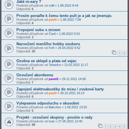
Jaké in-eary ?
Poslední příspěvek od
volfi
«
1.08.2022 8:44
Odpovědi:
6
Prosím poraďte k čemu tento pult je a jak se jmenuje.
Poslední příspěvek od
pavlii
«
1.08.2022 7:08
Odpovědi:
4
Propojení subu s mixem
Poslední příspěvek od
Čavli
«
1.08.2022 0:03
Odpovědi:
3
Nazvučení menšího hobby souboru
Poslední příspěvek od
Fořt
«
26.04.2022 9:52
Odpovědi:
30
1
2
Ozvěna ve sklepě a plata od vajec
Poslední příspěvek od
Tewerko
«
13.02.2022 11:17
Odpovědi:
3
Ozvučení akordeonu
Poslední příspěvek od
pavel2
«
29.11.2021 14:06
Odpovědi:
7
Zapojení elektroakustiky do mixu / zvukové karty
Poslední příspěvek od
pavlii
«
30.10.2021 16:13
Odpovědi:
6
Vylepsenie odposluchu v skusobni
Poslední příspěvek od
Bakchos
«
1.09.2021 13:03
Odpovědi:
5
Projekt - ozvučení skupiny - prosím o rady
Poslední příspěvek od
Ivan
«
27.05.2021 12:45
Odpovědi:
99
1
2
3
4
5