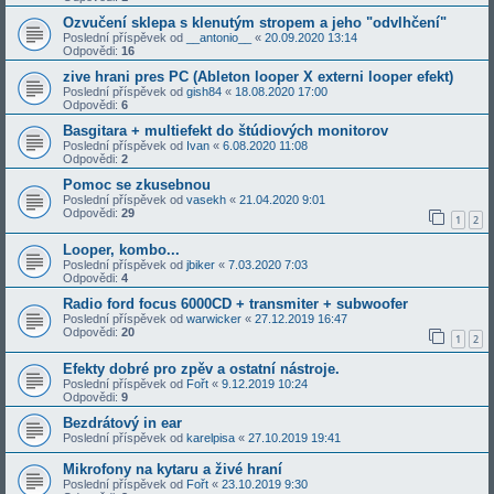
Ozvučení sklepa s klenutým stropem a jeho "odvlhčení"
Poslední příspěvek od
__antonio__
«
20.09.2020 13:14
Odpovědi:
16
zive hrani pres PC (Ableton looper X externi looper efekt)
Poslední příspěvek od
gish84
«
18.08.2020 17:00
Odpovědi:
6
Basgitara + multiefekt do štúdiových monitorov
Poslední příspěvek od
Ivan
«
6.08.2020 11:08
Odpovědi:
2
Pomoc se zkusebnou
Poslední příspěvek od
vasekh
«
21.04.2020 9:01
Odpovědi:
29
1
2
Looper, kombo...
Poslední příspěvek od
jbiker
«
7.03.2020 7:03
Odpovědi:
4
Radio ford focus 6000CD + transmiter + subwoofer
Poslední příspěvek od
warwicker
«
27.12.2019 16:47
Odpovědi:
20
1
2
Efekty dobré pro zpěv a ostatní nástroje.
Poslední příspěvek od
Fořt
«
9.12.2019 10:24
Odpovědi:
9
Bezdrátový in ear
Poslední příspěvek od
karelpisa
«
27.10.2019 19:41
Mikrofony na kytaru a živé hraní
Poslední příspěvek od
Fořt
«
23.10.2019 9:30