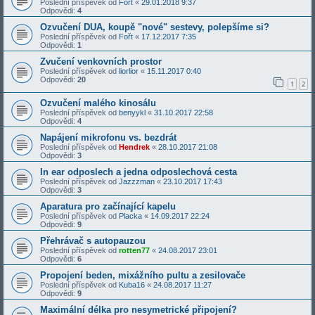
Poslední příspěvek od
Fořt
«
29.01.2018 9:37
Odpovědi:
4
Ozvučení DUA, koupě "nové" sestevy, polepšíme si?
Poslední příspěvek od
Fořt
«
17.12.2017 7:35
Odpovědi:
1
Zvučení venkovních prostor
Poslední příspěvek od
liorlior
«
15.11.2017 0:40
Odpovědi:
20
1
2
Ozvučení malého kinosálu
Poslední příspěvek od
benyykl
«
31.10.2017 22:58
Odpovědi:
4
Napájení mikrofonu vs. bezdrát
Poslední příspěvek od
Hendrek
«
28.10.2017 21:08
Odpovědi:
3
In ear odposlech a jedna odposlechová cesta
Poslední příspěvek od
Jazzzman
«
23.10.2017 17:43
Odpovědi:
3
Aparatura pro začínající kapelu
Poslední příspěvek od
Placka
«
14.09.2017 22:24
Odpovědi:
9
Přehrávač s autopauzou
Poslední příspěvek od
rotten77
«
24.08.2017 23:01
Odpovědi:
6
Propojení beden, mixážního pultu a zesilovače
Poslední příspěvek od
Kuba16
«
24.08.2017 11:27
Odpovědi:
9
Maximální délka pro nesymetrické připojení?