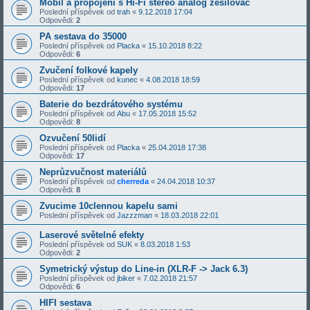
Mobil a propojení s Hi-Fi stereo analog zesilovač
Poslední příspěvek od
trah
«
9.12.2018 17:04
Odpovědi:
2
PA sestava do 35000
Poslední příspěvek od
Placka
«
15.10.2018 8:22
Odpovědi:
6
Zvučení folkové kapely
Poslední příspěvek od
kunec
«
4.08.2018 18:59
Odpovědi:
17
Baterie do bezdrátového systému
Poslední příspěvek od
Abu
«
17.05.2018 15:52
Odpovědi:
8
Ozvučení 50lidí
Poslední příspěvek od
Placka
«
25.04.2018 17:38
Odpovědi:
17
Neprůzvučnost materiálů
Poslední příspěvek od
cherreda
«
24.04.2018 10:37
Odpovědi:
8
Zvucime 10clennou kapelu sami
Poslední příspěvek od
Jazzzman
«
18.03.2018 22:01
Laserové světelné efekty
Poslední příspěvek od
SUK
«
8.03.2018 1:53
Odpovědi:
2
Symetrický výstup do Line-in (XLR-F -> Jack 6.3)
Poslední příspěvek od
jbiker
«
7.02.2018 21:57
Odpovědi:
6
HIFI sestava