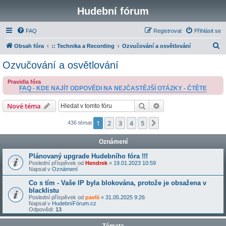
Hudební fórum
FAQ
Registrovat
Přihlásit se
H
Obsah fóra
:: Technika a Recording
Ozvučování a osvětlování
l
Ozvučování a osvětlování
e
Pravidla fóra
d
FAQ - KDE NAJÍT ODPOVĚDI NA NEJČASTĚJŠÍ OTÁZKY - ČTĚTE
a
Hledat
Pokročilé hledání
Nové téma
t
1
2
3
4
5
Další
436 témat
Oznámení
Plánovaný upgrade Hudebního fóra !!!
Poslední příspěvek od
Hendrek
«
19.01.2023 10:59
Napsal v
Oznámení
Co s tím - Vaše IP byla blokována, protože je obsažena v
blacklistu
Poslední příspěvek od
pavlii
«
31.05.2025 9:26
Napsal v
HudebníFórum.cz
Odpovědi:
13