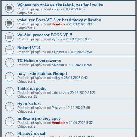
Výbava pro zpěv ve zkušebně, zesílení zvuku
Poslední příspěvek od
kucis
«
8.08.2023 6:37
Odpovědi:
2
vokalizer Boss-VE 2 vz bezdrátový mikrofon
Poslední příspěvek od
Hendrek
«
28.03.2023 13:13
Odpovědi:
1
Vokální procesor BOSS VE 5
Poslední příspěvek od
Vymoš
«
26.03.2023 19:25
Roland VT-4
Poslední příspěvek od
silvester
«
10.03.2023 8:50
TC Helicon voiceworks
Poslední příspěvek od
silvester
«
9.02.2023 10:58
noty - kde stáhnout/koupit
Poslední příspěvek od
kelley
«
26.01.2023 0:42
Odpovědi:
1
Tablet na podiu
Poslední příspěvek od
Udoharys
«
20.12.2022 21:21
Odpovědi:
18
Rytmika text
Poslední příspěvek od
Prskyn
«
12.12.2022 7:08
Odpovědi:
7
Software pro živý zpěv
Poslední příspěvek od
Hendrek
«
12.09.2022 5:37
Odpovědi:
5
Hlasový rozsah