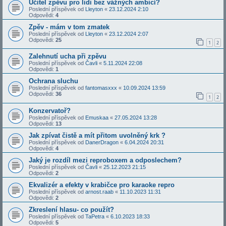
Učitel zpěvu pro lidi bez vážných ambicí?
Poslední příspěvek od
Lleyton
«
23.12.2024 2:10
Odpovědi:
4
Zpěv - mám v tom zmatek
Poslední příspěvek od
Lleyton
«
23.12.2024 2:07
Odpovědi:
25
1
2
Zalehnutí ucha při zpěvu
Poslední příspěvek od
Čavli
«
5.11.2024 22:08
Odpovědi:
1
Ochrana sluchu
Poslední příspěvek od
fantomasxxx
«
10.09.2024 13:59
Odpovědi:
36
1
2
Konzervatoř?
Poslední příspěvek od
Emuskaa
«
27.05.2024 13:28
Odpovědi:
13
Jak zpívat čistě a mít přitom uvolněný krk ?
Poslední příspěvek od
DanerDragon
«
6.04.2024 20:31
Odpovědi:
4
Jaký je rozdíl mezi reproboxem a odposlechem?
Poslední příspěvek od
Čavli
«
25.12.2023 21:15
Odpovědi:
2
Ekvalizér a efekty v krabičce pro karaoke repro
Poslední příspěvek od
arnost.raab
«
11.10.2023 11:31
Odpovědi:
2
Zkreslení hlasu- co použít?
Poslední příspěvek od
TaPetra
«
6.10.2023 18:33
Odpovědi:
5