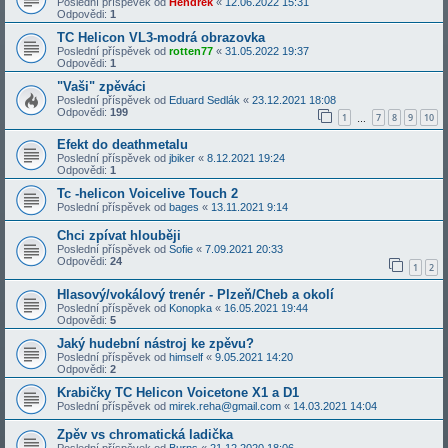
Poslední příspěvek od
Hendrek
«
12.06.2022 15:31
Odpovědi:
1
TC Helicon VL3-modrá obrazovka
Poslední příspěvek od
rotten77
«
31.05.2022 19:37
Odpovědi:
1
"Vaši" zpěváci
Poslední příspěvek od
Eduard Sedlák
«
23.12.2021 18:08
Odpovědi:
199
1
7
8
9
10
…
Efekt do deathmetalu
Poslední příspěvek od
jbiker
«
8.12.2021 19:24
Odpovědi:
1
Tc -helicon Voicelive Touch 2
Poslední příspěvek od
bages
«
13.11.2021 9:14
Chci zpívat hlouběji
Poslední příspěvek od
Sofie
«
7.09.2021 20:33
Odpovědi:
24
1
2
Hlasový/vokálový trenér - Plzeň/Cheb a okolí
Poslední příspěvek od
Konopka
«
16.05.2021 19:44
Odpovědi:
5
Jaký hudební nástroj ke zpěvu?
Poslední příspěvek od
himself
«
9.05.2021 14:20
Odpovědi:
2
Krabičky TC Helicon Voicetone X1 a D1
Poslední příspěvek od
mirek.reha@gmail.com
«
14.03.2021 14:04
Zpěv vs chromatická ladička