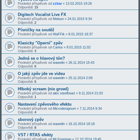
Poslední příspěvek od
zzbar
«
13.02.2015 19:26
Odpovědi:
15
Digitech Vocalist Live FX
Poslední příspěvek od
Meloun
«
24.01.2015 9:34
Odpovědi:
2
Písničky na soutěž
Poslední příspěvek od
WaFFik
«
8.01.2015 18:37
Klasicky "Operní" zpěv
Poslední příspěvek od
Carlos
«
8.01.2015 11:02
Odpovědi:
3
Jedná se o hlavový tón?
Poslední příspěvek od
wawelin
«
26.11.2014 15:43
Odpovědi:
6
O jaký zpěv jde ve videu
Poslední příspěvek od
wawelin
«
25.11.2014 2:09
Odpovědi:
6
Hlboký scream (nie growl)
Poslední příspěvek od
alex steelheart
«
9.11.2014 21:03
Odpovědi:
1
Nastavení zpěvového efektu
Poslední příspěvek od
Microdesignum
«
7.11.2014 9:34
Odpovědi:
4
sborový zpěv
Poslední příspěvek od
wawelin
«
16.10.2014 18:18
Odpovědi:
8
VST / RTAS efekty
Poslední příspěvek od
Mr.Freeman
«
12.10.2014 19:45