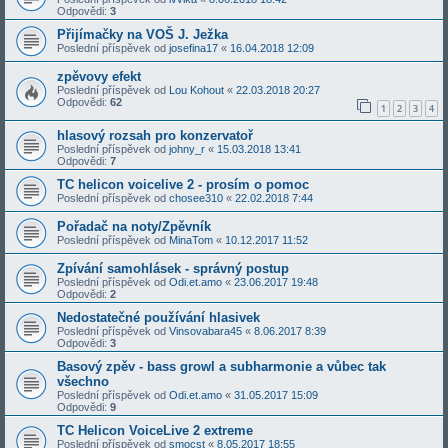
Odpovědi:
3
Přijímačky na VOŠ J. Ježka
Poslední příspěvek od
josefina17
«
16.04.2018 12:09
zpěvovy efekt
Poslední příspěvek od
Lou Kohout
«
22.03.2018 20:27
Odpovědi:
62
1
2
3
4
hlasový rozsah pro konzervatoř
Poslední příspěvek od
johny_r
«
15.03.2018 13:41
Odpovědi:
7
TC helicon voicelive 2 - prosím o pomoc
Poslední příspěvek od
chosee310
«
22.02.2018 7:44
Pořadač na noty/Zpěvník
Poslední příspěvek od
MinaTom
«
10.12.2017 11:52
Zpívání samohlásek - správný postup
Poslední příspěvek od
Odi.et.amo
«
23.06.2017 19:48
Odpovědi:
2
Nedostatečné používání hlasivek
Poslední příspěvek od
Vinsovabara45
«
8.06.2017 8:39
Odpovědi:
3
Basový zpěv - bass growl a subharmonie a vůbec tak
všechno
Poslední příspěvek od
Odi.et.amo
«
31.05.2017 15:09
Odpovědi:
9
TC Helicon VoiceLive 2 extreme
Poslední příspěvek od
smocst
«
8.05.2017 18:55