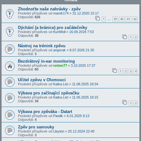
Témata
Zhodnoťte naše nahrávky - zpěv
Poslední příspěvek od
marek174
«
31.12.2020 15:17
Odpovědi:
826
1
39
40
41
42
…
Dýchání (a bránice) pro začátečníky
Poslední příspěvek od
KurtMoll
«
16.09.2018 7:53
Odpovědi:
38
1
2
Nástroj na trénink zpěvu
Poslední příspěvek od
angorak
«
8.07.2026 21:30
Odpovědi:
3
Bezdrátový in-ear monitoring
Poslední příspěvek od
rotten77
«
3.10.2025 17:37
Odpovědi:
60
1
2
3
4
Učitel zpěvu v Olomouci
Poslední příspěvek od
Katka List
«
11.08.2025 18:34
Výbava pro začínající zpěvačku
Poslední příspěvek od
Katka List
«
11.05.2025 18:15
Odpovědi:
34
1
2
Výbava pro zpěváka - Datart
Poslední příspěvek od
Pawlik
«
6.01.2025 9:13
Odpovědi:
4
Zpěv pro samouky
Poslední příspěvek od
Lleyton
«
25.12.2024 22:40
Odpovědi:
3