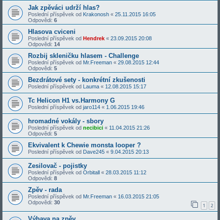
Jak zpěváci udrží hlas?
Poslední příspěvek od
Krakonosh
«
25.11.2015 16:05
Odpovědi:
6
Hlasova cviceni
Poslední příspěvek od
Hendrek
«
23.09.2015 20:08
Odpovědi:
14
Rozbij skleničku hlasem - Challenge
Poslední příspěvek od
Mr.Freeman
«
29.08.2015 12:44
Odpovědi:
5
Bezdrátové sety - konkrétní zkušenosti
Poslední příspěvek od
Lauma
«
12.08.2015 15:17
Tc Helicon H1 vs.Harmony G
Poslední příspěvek od
jaro114
«
1.06.2015 19:46
hromadné vokály - sbory
Poslední příspěvek od
necibici
«
11.04.2015 21:26
Odpovědi:
5
Ekvivalent k Chewie monsta looper ?
Poslední příspěvek od
Dave245
«
9.04.2015 20:13
Zesilovač - pojistky
Poslední příspěvek od
Orbitall
«
28.03.2015 11:12
Odpovědi:
8
Zpěv - rada
Poslední příspěvek od
Mr.Freeman
«
16.03.2015 21:05
Odpovědi:
30
1
2
Výbava na zpěv