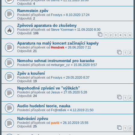
Poslední příspěvek od
Burns
«
21.12.2020 18:06
Odpovědi:
4
Rammstein zpěv
Poslední příspěvek od
Frostys
«
8.10.2020 17:24
Odpovědi:
2
Zpěvová aparatura do zkušebny
Poslední příspěvek od
Steve Yzerman
«
11.09.2020 8:30
Odpovědi:
106
1
2
3
4
5
6
Aparatura na malý koncert začínající kapely
Poslední příspěvek od
Hendrek
«
26.06.2020 7:11
Odpovědi:
21
1
2
Nemohu sehnat instrumental pro karaoke
Poslední příspěvek od
mrburger_cz
«
15.06.2020 9:57
Zpěv a kouření
Poslední příspěvek od
Frostys
«
29.05.2020 8:37
Odpovědi:
19
Nepohodlné zpívání ve "výškách"
Poslední příspěvek od
Jesus
«
27.05.2020 5:28
Odpovědi:
24
1
2
Audio hudební teorie, nauka
Poslední příspěvek od
Fr@ntišek
«
4.12.2019 21:50
Nahrávání zpěvu
Poslední příspěvek od
pavlii
«
26.10.2019 15:55
Odpovědi:
25
1
2