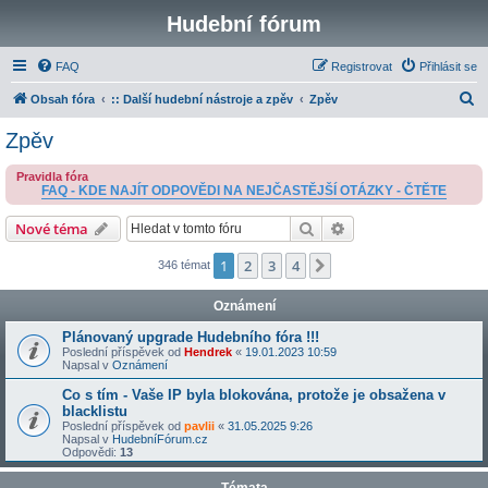
Hudební fórum
FAQ
Registrovat
Přihlásit se
H
Obsah fóra
:: Další hudební nástroje a zpěv
Zpěv
l
Zpěv
e
Pravidla fóra
d
FAQ - KDE NAJÍT ODPOVĚDI NA NEJČASTĚJŠÍ OTÁZKY - ČTĚTE
a
Hledat
Pokročilé hledání
Nové téma
t
1
2
3
4
Další
346 témat
Oznámení
Plánovaný upgrade Hudebního fóra !!!
Poslední příspěvek od
Hendrek
«
19.01.2023 10:59
Napsal v
Oznámení
Co s tím - Vaše IP byla blokována, protože je obsažena v
blacklistu
Poslední příspěvek od
pavlii
«
31.05.2025 9:26
Napsal v
HudebníFórum.cz
Odpovědi:
13