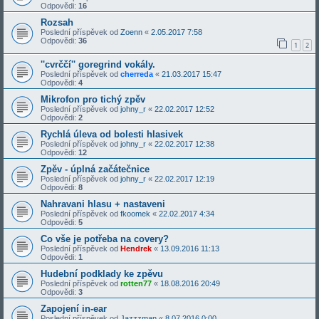
Odpovědi:
16
Rozsah
Poslední příspěvek od
Zoenn
«
2.05.2017 7:58
Odpovědi:
36
1
2
''cvrččí'' goregrind vokály.
Poslední příspěvek od
cherreda
«
21.03.2017 15:47
Odpovědi:
4
Mikrofon pro tichý zpěv
Poslední příspěvek od
johny_r
«
22.02.2017 12:52
Odpovědi:
2
Rychlá úleva od bolesti hlasivek
Poslední příspěvek od
johny_r
«
22.02.2017 12:38
Odpovědi:
12
Zpěv - úplná začátečnice
Poslední příspěvek od
johny_r
«
22.02.2017 12:19
Odpovědi:
8
Nahravani hlasu + nastaveni
Poslední příspěvek od
fkoomek
«
22.02.2017 4:34
Odpovědi:
5
Co vše je potřeba na covery?
Poslední příspěvek od
Hendrek
«
13.09.2016 11:13
Odpovědi:
1
Hudební podklady ke zpěvu
Poslední příspěvek od
rotten77
«
18.08.2016 20:49
Odpovědi:
3
Zapojení in-ear
Poslední příspěvek od
Jazzzman
«
8.07.2016 0:00