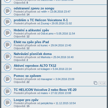
Odpovědi:
8
odstranení zpevu ze songu
Poslední příspěvek od
>eM<
«
13.06.2016 23:47
Odpovědi:
14
problém s TC Helicon Voicetone X-1
Poslední příspěvek od
Zsunaj
«
29.05.2016 21:02
Hrdelní a alikvotní zpěv
Poslední příspěvek od
Odi.et.amo
«
5.05.2016 11:54
Odpovědi:
12
Efekt na zpěv přes iPad
Poslední příspěvek od
kunec
«
29.04.2016 13:40
Odpovědi:
12
Nahrávání písniček doma
Poslední příspěvek od
Marketa
«
25.04.2016 16:40
Odpovědi:
2
Aktivní reprobox ALTO TX12
Poslední příspěvek od
kolagen
«
5.04.2016 22:24
Pomoc se zpěvem
Poslední příspěvek od
mavagner
«
3.04.2016 23:09
Odpovědi:
22
1
2
TC HELICON Voicelive 2 nebo Boss VE-20
Poslední příspěvek od
mates
«
27.02.2016 13:08
Looper pro zpěv
Poslední příspěvek od
petrplichta
«
11.12.2015 10:54
Odpovědi:
15