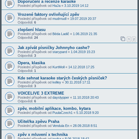
Doporučení a recenze karaoke
Poslední příspěvek od
HaJa
«
3.10.2019 14:12
Vrozené faktory ovlivňující zpěv
Poslední příspěvek od
mudrnudl
«
19.07.2019 20:37
Odpovědi:
6
zlepšení hlasu
Poslední příspěvek od
Béda Ladič
«
1.06.2019 21:35
Odpovědi:
24
1
2
Jak zpívát písničky Johnnyho cashe?
Poslední příspěvek od
starypard
«
1.04.2019 15:23
Odpovědi:
3
Opera, klasika
Poslední příspěvek od
KurtMoll
«
14.12.2018 17:25
Odpovědi:
1
Kde sehnat karaoke starých českých písniček?
Poslední příspěvek od
kelley
«
30.11.2018 17:11
Odpovědi:
3
VOICELIVE 3 EXTREME
Poslední příspěvek od
dayslypper
«
11.10.2018 20:43
Odpovědi:
6
zpěv, mobilní aplikace, kombo, kytara
Poslední příspěvek od
PuulaCzech1
«
5.10.2018 9:20
Učitel/ka zpěvu Praha
Poslední příspěvek od
Vendula En
«
28.09.2018 8:51
zpěv x mluvení x technika
Poslední příspěvek od
ivvika
«
8.06.2018 18:42