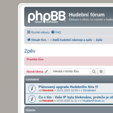
Hudební fórum
Diskuze o všem, co souvisí s hudbo
Rychlé odkazy
FAQ
Obsah fóra
:: Další hudební nástroje a zpěv
Zpěv
Zpěv
Pravidla fóra
Hledat
Pokroč
Nové téma
OZNÁMENÍ
Plánovaný upgrade Hudebního fóra !!!
od
Hendrek
»
19.01.2023 10:59
» v
Oznámení
Co s tím - Vaše IP byla blokována, protože je o
od
Hendrek
»
14.02.2020 11:11
» v
HudebníFórum.cz
TÉMATA