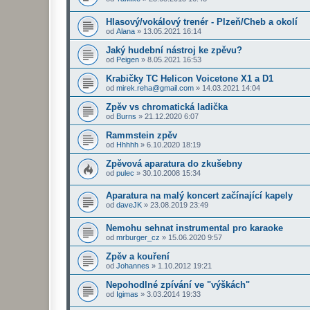
Hlasový/vokálový trenér - Plzeň/Cheb a okolí
od
Alana
»
13.05.2021 16:14
Jaký hudební nástroj ke zpěvu?
od
Peigen
»
8.05.2021 16:53
Krabičky TC Helicon Voicetone X1 a D1
od
mirek.reha@gmail.com
»
14.03.2021 14:04
Zpěv vs chromatická ladička
od
Burns
»
21.12.2020 6:07
Rammstein zpěv
od
Hhhhh
»
6.10.2020 18:19
Zpěvová aparatura do zkušebny
od
pulec
»
30.10.2008 15:34
Aparatura na malý koncert začínající kapely
od
daveJK
»
23.08.2019 23:49
Nemohu sehnat instrumental pro karaoke
od
mrburger_cz
»
15.06.2020 9:57
Zpěv a kouření
od
Johannes
»
1.10.2012 19:21
Nepohodlné zpívání ve "výškách"
od
Igimas
»
3.03.2014 19:33