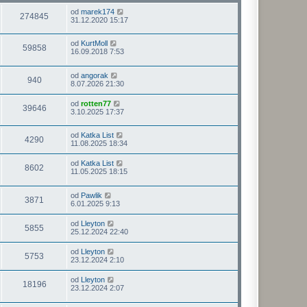
od
marek174
274845
31.12.2020 15:17
od
KurtMoll
59858
16.09.2018 7:53
od
angorak
940
8.07.2026 21:30
od
rotten77
39646
3.10.2025 17:37
od
Katka List
4290
11.08.2025 18:34
od
Katka List
8602
11.05.2025 18:15
od
Pawlik
3871
6.01.2025 9:13
od
Lleyton
5855
25.12.2024 22:40
od
Lleyton
5753
23.12.2024 2:10
od
Lleyton
18196
23.12.2024 2:07