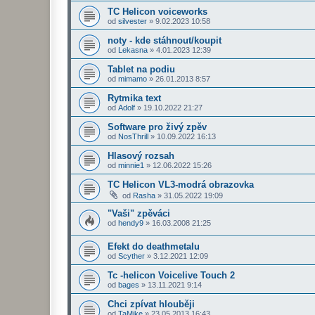
TC Helicon voiceworks
od
silvester
»
9.02.2023 10:58
noty - kde stáhnout/koupit
od
Lekasna
»
4.01.2023 12:39
Tablet na podiu
od
mimamo
»
26.01.2013 8:57
Rytmika text
od
Adolf
»
19.10.2022 21:27
Software pro živý zpěv
od
NosThrill
»
10.09.2022 16:13
Hlasový rozsah
od
minnie1
»
12.06.2022 15:26
TC Helicon VL3-modrá obrazovka
od
Rasha
»
31.05.2022 19:09
"Vaši" zpěváci
od
hendy9
»
16.03.2008 21:25
Efekt do deathmetalu
od
Scyther
»
3.12.2021 12:09
Tc -helicon Voicelive Touch 2
od
bages
»
13.11.2021 9:14
Chci zpívat hlouběji
od
TaMike
»
23.05.2013 16:43