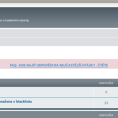
u a hudebními nástroji.
FAQ - KDE NAJÍT ODPOVĚDI NA NEJČASTĚJŠÍ OTÁZKY - ČTĚTE
ilé hledání
ODPOVĚDI
0
bsažena v blacklistu
13
ODPOVĚDI