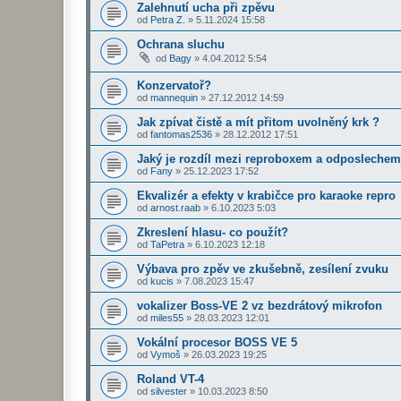
Zalehnutí ucha při zpěvu
od
Petra Z.
»
5.11.2024 15:58
Ochrana sluchu
od
Bagy
»
4.04.2012 5:54
Konzervatoř?
od
mannequin
»
27.12.2012 14:59
Jak zpívat čistě a mít přitom uvolněný krk ?
od
fantomas2536
»
28.12.2012 17:51
Jaký je rozdíl mezi reproboxem a odposleche
od
Fany
»
25.12.2023 17:52
Ekvalizér a efekty v krabičce pro karaoke repro
od
arnost.raab
»
6.10.2023 5:03
Zkreslení hlasu- co použít?
od
TaPetra
»
6.10.2023 12:18
Výbava pro zpěv ve zkušebně, zesílení zvuku
od
kucis
»
7.08.2023 15:47
vokalizer Boss-VE 2 vz bezdrátový mikrofon
od
miles55
»
28.03.2023 12:01
Vokální procesor BOSS VE 5
od
Vymoš
»
26.03.2023 19:25
Roland VT-4
od
silvester
»
10.03.2023 8:50