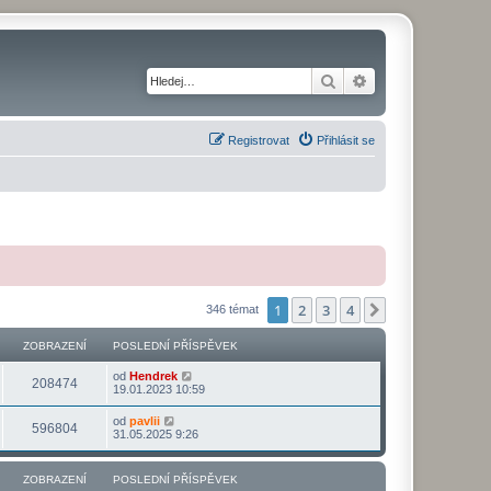
Hledat
Pokročilé hledání
Registrovat
Přihlásit se
1
2
3
4
Další
346 témat
ZOBRAZENÍ
POSLEDNÍ PŘÍSPĚVEK
od
Hendrek
208474
19.01.2023 10:59
od
pavlii
596804
31.05.2025 9:26
ZOBRAZENÍ
POSLEDNÍ PŘÍSPĚVEK