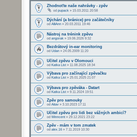
Zhodnoťte naše nahrávky - zpěv
od
pupack
»
15.03.2011 20:58
Dýchání (a bránice) pro začátečníky
od
AlliAnn
»
20.03.2011 19:46
Nástroj na trénink zpěvu
od
angorak
»
19.06.2026 9:32
Bezdrátový in-ear monitoring
od
Udan
»
24.05.2009 11:20
Učitel zpěvu v Olomouci
od
Katka List
»
11.08.2025 18:34
Výbava pro začínající zpěvačku
od
Katka List
»
25.01.2025 21:07
Výbava pro zpěváka - Datart
od
Katka List
»
9.11.2024 19:51
Zpěv pro samouky
od
Aitav
»
3.10.2023 17:11
Učitel zpěvu pro lidi bez vážných ambicí?
od
Winncent
»
29.12.2021 23:22
Zpěv - mám v tom zmatek
od
alex.16
»
7.11.2019 10:30