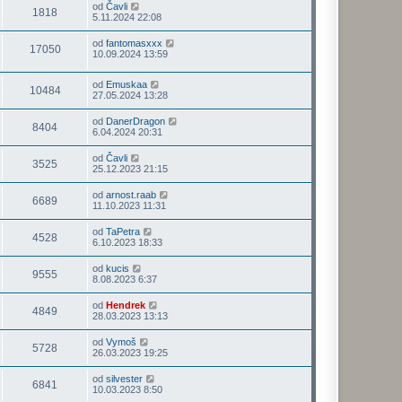
od
Čavli
1818
5.11.2024 22:08
od
fantomasxxx
17050
10.09.2024 13:59
od
Emuskaa
10484
27.05.2024 13:28
od
DanerDragon
8404
6.04.2024 20:31
od
Čavli
3525
25.12.2023 21:15
od
arnost.raab
6689
11.10.2023 11:31
od
TaPetra
4528
6.10.2023 18:33
od
kucis
9555
8.08.2023 6:37
od
Hendrek
4849
28.03.2023 13:13
od
Vymoš
5728
26.03.2023 19:25
od
silvester
6841
10.03.2023 8:50