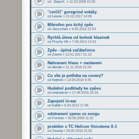
od
.:DannY:.
»
11.03.2009 15:35
''cvrččí'' goregrind vokály.
od
Leonix
»
21.02.2017 14:06
Mikrofon pro tichý zpěv
od
Jazzzman
»
4.05.2016 22:53
Rychlá úleva od bolesti hlasivek
od
Prochy VK
»
7.08.2013 14:32
Zpěv - úplná začátečnice
od
Zoenn
»
12.01.2017 21:13
Nahravani hlasu + nastaveni
od
Akmiki
»
11.11.2016 21:04
Co vše je potřeba na covery?
od
Kejmon
»
13.09.2016 9:35
Hudební podklady ke zpěvu
od
ondradvori
»
17.08.2016 20:34
Zapojení in-ear
od
trabbi
»
6.03.2013 17:46
odstranení zpevu ze songu
od
Formes
»
30.08.2009 11:32
problém s TC Helicon Voicetone X-1
od
Zsunaj
»
29.05.2016 21:02