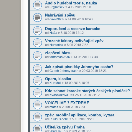
Audio hudební teorie, nauka
od
Fr@ntišek
»
4.12.2019 21:50
Nahrávání zpěvu
od
dawe9669
»
14.08.2010 10:48
Doporučení a recenze karaoke
od
HaJa
»
3.10.2019 14:12
Vrozené faktory ovlivňující zpěv
od
Hunterink
»
5.05.2018 7:52
zlepšení hlasu
od
fantomas2536
»
13.08.2011 17:44
Jak zpívát písničky Johnnyho cashe?
od
Czech Johnny cash
»
29.03.2019 18:21
Opera, klasika
od
KurtMoll
»
18.09.2018 10:07
Kde sehnat karaoke starých českých písniček?
od
Kvasnickova19
»
25.11.2018 21:12
VOICELIVE 3 EXTREME
od
mates
»
20.08.2018 7:23
zpěv, mobilní aplikace, kombo, kytara
od
PuulaCzech1
»
5.10.2018 9:20
Učitel/ka zpěvu Praha
od
Vendula En
»
28.09.2018 8:51