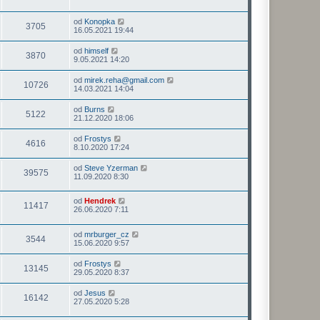
od
Konopka
3705
16.05.2021 19:44
od
himself
3870
9.05.2021 14:20
od
mirek.reha@gmail.com
10726
14.03.2021 14:04
od
Burns
5122
21.12.2020 18:06
od
Frostys
4616
8.10.2020 17:24
od
Steve Yzerman
39575
11.09.2020 8:30
od
Hendrek
11417
26.06.2020 7:11
od
mrburger_cz
3544
15.06.2020 9:57
od
Frostys
13145
29.05.2020 8:37
od
Jesus
16142
27.05.2020 5:28