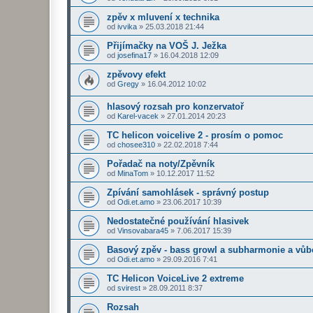
zpěv x mluvení x technika
od
ivvika
»
25.03.2018 21:44
Přijímačky na VOŠ J. Ježka
od
josefina17
»
16.04.2018 12:09
zpěvovy efekt
od
Gregy
»
16.04.2012 10:02
hlasový rozsah pro konzervatoř
od
Karel-vacek
»
27.01.2014 20:23
TC helicon voicelive 2 - prosím o pomoc
od
chosee310
»
22.02.2018 7:44
Pořadač na noty/Zpěvník
od
MinaTom
»
10.12.2017 11:52
Zpívání samohlásek - správný postup
od
Odi.et.amo
»
23.06.2017 10:39
Nedostatečné používání hlasivek
od
Vinsovabara45
»
7.06.2017 15:39
Basový zpěv - bass growl a subharmonie a vůb
od
Odi.et.amo
»
29.09.2016 7:41
TC Helicon VoiceLive 2 extreme
od
svirest
»
28.09.2011 8:37
Rozsah