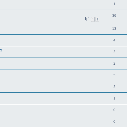
1
36
1
2
13
4
m?
2
2
5
2
1
0
0