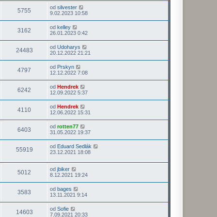
od
silvester
5755
9.02.2023 10:58
od
kelley
3162
26.01.2023 0:42
od
Udoharys
24483
20.12.2022 21:21
od
Prskyn
4797
12.12.2022 7:08
od
Hendrek
6242
12.09.2022 5:37
od
Hendrek
4110
12.06.2022 15:31
od
rotten77
6403
31.05.2022 19:37
od
Eduard Sedlák
55919
23.12.2021 18:08
od
jbiker
5012
8.12.2021 19:24
od
bages
3583
13.11.2021 9:14
od
Sofie
14603
7.09.2021 20:33