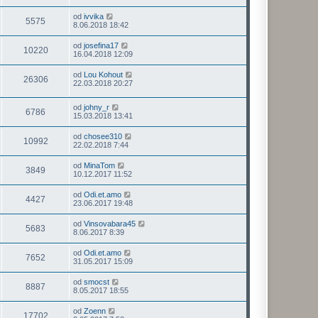
od
ivvika
5575
8.06.2018 18:42
od
josefina17
10220
16.04.2018 12:09
od
Lou Kohout
26306
22.03.2018 20:27
od
johny_r
6786
15.03.2018 13:41
od
chosee310
10992
22.02.2018 7:44
od
MinaTom
3849
10.12.2017 11:52
od
Odi.et.amo
4427
23.06.2017 19:48
od
Vinsovabara45
5683
8.06.2017 8:39
od
Odi.et.amo
7652
31.05.2017 15:09
od
smocst
8887
8.05.2017 18:55
od
Zoenn
17702