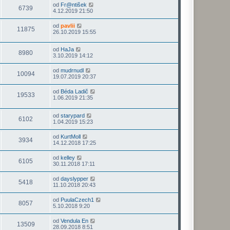
od
Fr@ntišek
6739
4.12.2019 21:50
od
pavlii
11875
26.10.2019 15:55
od
HaJa
8980
3.10.2019 14:12
od
mudrnudl
10094
19.07.2019 20:37
od
Béda Ladič
19533
1.06.2019 21:35
od
starypard
6102
1.04.2019 15:23
od
KurtMoll
3934
14.12.2018 17:25
od
kelley
6105
30.11.2018 17:11
od
dayslypper
5418
11.10.2018 20:43
od
PuulaCzech1
8057
5.10.2018 9:20
od
Vendula En
13509
28.09.2018 8:51