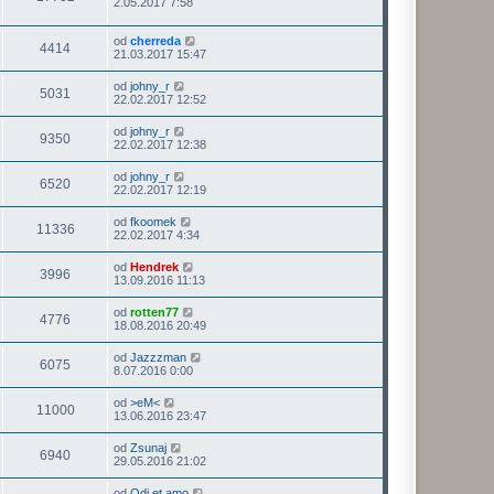
2.05.2017 7:58
od
cherreda
4414
21.03.2017 15:47
od
johny_r
5031
22.02.2017 12:52
od
johny_r
9350
22.02.2017 12:38
od
johny_r
6520
22.02.2017 12:19
od
fkoomek
11336
22.02.2017 4:34
od
Hendrek
3996
13.09.2016 11:13
od
rotten77
4776
18.08.2016 20:49
od
Jazzzman
6075
8.07.2016 0:00
od
>eM<
11000
13.06.2016 23:47
od
Zsunaj
6940
29.05.2016 21:02
od
Odi.et.amo