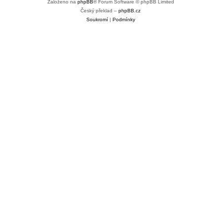
Založeno na
phpBB
® Forum Software © phpBB Limited
Český překlad –
phpBB.cz
Soukromí
|
Podmínky