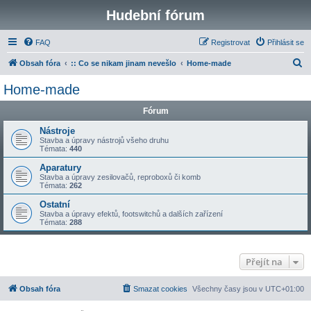
Hudební fórum
FAQ
Registrovat
Přihlásit se
H
Obsah fóra
:: Co se nikam jinam nevešlo
Home-made
l
Home-made
e
Fórum
d
a
Nástroje
Stavba a úpravy nástrojů všeho druhu
t
Témata:
440
Aparatury
Stavba a úpravy zesilovačů, reproboxů či komb
Témata:
262
Ostatní
Stavba a úpravy efektů, footswitchů a dalších zařízení
Témata:
288
Přejít na
Obsah fóra
Smazat cookies
Všechny časy jsou v
UTC+01:00