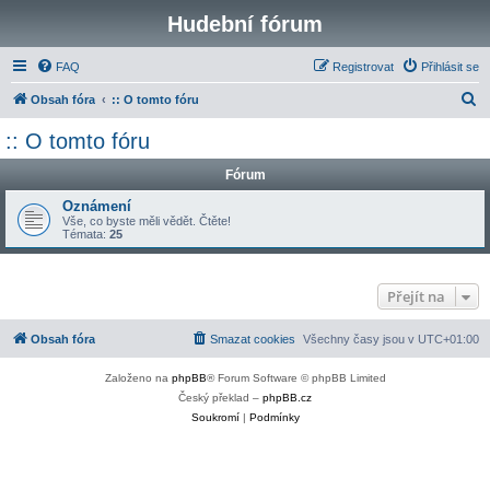
Hudební fórum
FAQ
Registrovat
Přihlásit se
H
Obsah fóra
:: O tomto fóru
l
:: O tomto fóru
e
Fórum
d
a
Oznámení
Vše, co byste měli vědět. Čtěte!
t
Témata:
25
Přejít na
Obsah fóra
Smazat cookies
Všechny časy jsou v
UTC+01:00
Založeno na
phpBB
® Forum Software © phpBB Limited
Český překlad –
phpBB.cz
Soukromí
|
Podmínky