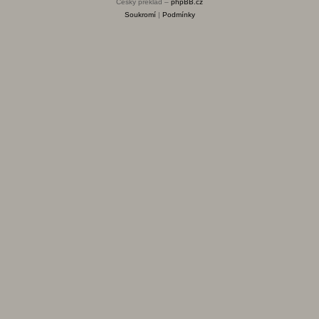
Český překlad –
phpBB.cz
Soukromí
|
Podmínky