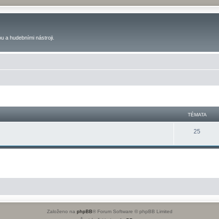
u a hudebními nástroji.
TÉMATA
25
Založeno na
phpBB
® Forum Software © phpBB Limited