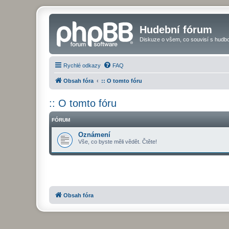
Hudební fórum
Diskuze o všem, co souvisí s hudbo
Rychlé odkazy
FAQ
Obsah fóra
:: O tomto fóru
:: O tomto fóru
FÓRUM
Oznámení
Vše, co byste měli vědět. Čtěte!
Obsah fóra