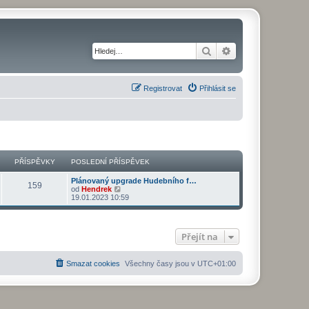
Hledat
Pokročilé hledání
Registrovat
Přihlásit se
PŘÍSPĚVKY
POSLEDNÍ PŘÍSPĚVEK
Plánovaný upgrade Hudebního f…
159
Z
od
Hendrek
o
19.01.2023 10:59
b
r
a
z
Přejít na
i
t
p
o
Smazat cookies
Všechny časy jsou v
UTC+01:00
s
l
e
d
n