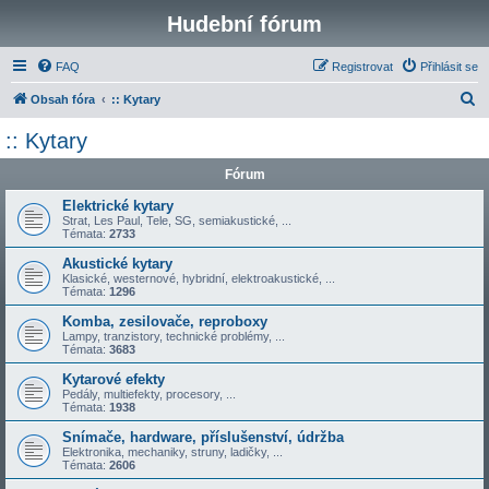
Hudební fórum
FAQ
Registrovat
Přihlásit se
H
Obsah fóra
:: Kytary
l
:: Kytary
e
Fórum
d
a
Elektrické kytary
Strat, Les Paul, Tele, SG, semiakustické, ...
t
Témata:
2733
Akustické kytary
Klasické, westernové, hybridní, elektroakustické, ...
Témata:
1296
Komba, zesilovače, reproboxy
Lampy, tranzistory, technické problémy, ...
Témata:
3683
Kytarové efekty
Pedály, multiefekty, procesory, ...
Témata:
1938
Snímače, hardware, příslušenství, údržba
Elektronika, mechaniky, struny, ladičky, ...
Témata:
2606