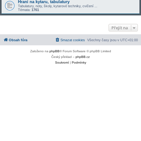
Hraní na kytaru, tabulatury
Tabulatury, noty, školy, kytarové techniky, cvičení ...
Témata:
1761
Přejít na
Obsah fóra
Smazat cookies
Všechny časy jsou v
UTC+01:00
Založeno na
phpBB
® Forum Software © phpBB Limited
Český překlad –
phpBB.cz
Soukromí
|
Podmínky