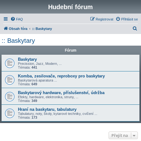
Hudební fórum
FAQ
Registrovat
Přihlásit se
H
Obsah fóra
:: Baskytary
l
:: Baskytary
e
Fórum
d
a
Baskytary
Precission, Jazz, Modern, ...
t
Témata:
441
Komba, zesilovače, reproboxy pro baskytary
Baskytarová aparatura ...
Témata:
649
Baskytarový hardware, příslušenství, údržba
Efekty, hardware, elektronika, struny, ...
Témata:
349
Hraní na baskytaru, tabulatury
Tabulatury, noty, školy, kytarové techniky, cvičení ...
Témata:
173
Přejít na