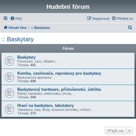
Hudební fórum
FAQ
Registrovat
Přihlásit se
H
Obsah fóra
:: Baskytary
l
:: Baskytary
e
Fórum
d
a
Baskytary
Precission, Jazz, Modern, ...
t
Témata:
441
Komba, zesilovače, reproboxy pro baskytary
Baskytarová aparatura ...
Témata:
649
Baskytarový hardware, příslušenství, údržba
Efekty, hardware, elektronika, struny, ...
Témata:
349
Hraní na baskytaru, tabulatury
Tabulatury, noty, školy, kytarové techniky, cvičení ...
Témata:
173
Přejít na