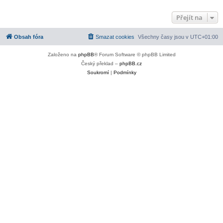
Přejít na
Obsah fóra
Smazat cookies
Všechny časy jsou v
UTC+01:00
Založeno na
phpBB
® Forum Software © phpBB Limited
Český překlad –
phpBB.cz
Soukromí
|
Podmínky