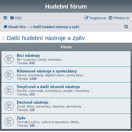
Hudební fórum
FAQ
Registrovat
Přihlásit se
H
Obsah fóra
:: Další hudební nástroje a zpěv
l
:: Další hudební nástroje a zpěv
e
Fórum
d
a
Bicí nástroje
Bicí soupravy, činely, hardware, ...
t
Témata:
832
Klávesové nástroje a syntezátory
Klavíry, keyboardy, digitální piana, syntezátory, ...
Témata:
1248
Smyčcové a další strunné nástroje
Housle, violoncella, kontrabasy, ukulele, mandolíny, ...
Témata:
253
Dechové nástroje
Žestě, flétny, harmoniky, klarinety, akordeony, ...
Témata:
330
Zpěv
Technika zpěvu, zpěvová aparatura, efekty, ...
Témata:
346