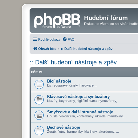
Hudební fórum
Diskuze o všem, co souvisí s hudbo
Rychlé odkazy
FAQ
Obsah fóra
:: Další hudební nástroje a zpěv
:: Další hudební nástroje a zpěv
FÓRUM
Bicí nástroje
Bicí soupravy, činely, hardware, ...
Klávesové nástroje a syntezátory
Klavíry, keyboardy, digitální piana, syntezátory, ...
Smyčcové a další strunné nástroje
Housle, violoncella, kontrabasy, ukulele, mandolíny, ...
Dechové nástroje
Žestě, flétny, harmoniky, klarinety, akordeony, ...