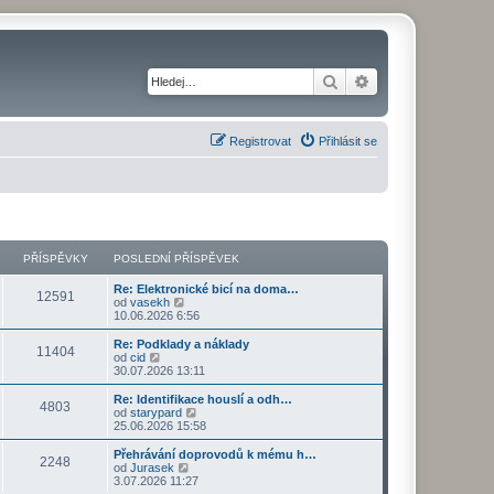
Hledat
Pokročilé hledání
Registrovat
Přihlásit se
PŘÍSPĚVKY
POSLEDNÍ PŘÍSPĚVEK
Re: Elektronické bicí na doma…
12591
Z
od
vasekh
o
10.06.2026 6:56
b
r
Re: Podklady a náklady
11404
a
Z
od
cid
z
o
30.07.2026 13:11
i
b
t
r
Re: Identifikace houslí a odh…
4803
p
a
Z
od
starypard
o
z
o
25.06.2026 15:58
s
i
b
l
t
r
Přehrávání doprovodů k mému h…
e
2248
p
a
Z
od
Jurasek
d
o
z
o
3.07.2026 11:27
n
s
i
b