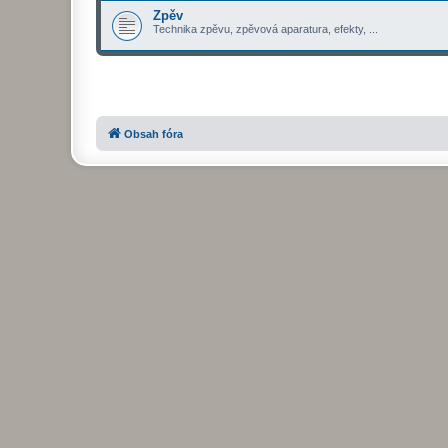
Zpěv
Technika zpěvu, zpěvová aparatura, efekty, ...
Obsah fóra