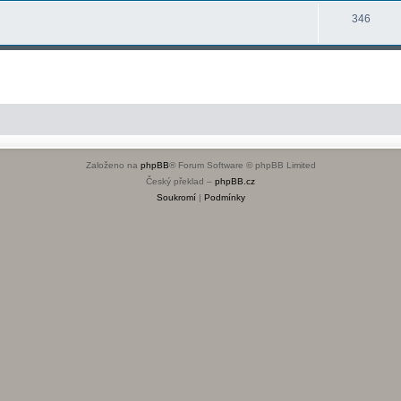
346
Založeno na
phpBB
® Forum Software © phpBB Limited
Český překlad –
phpBB.cz
Soukromí
|
Podmínky