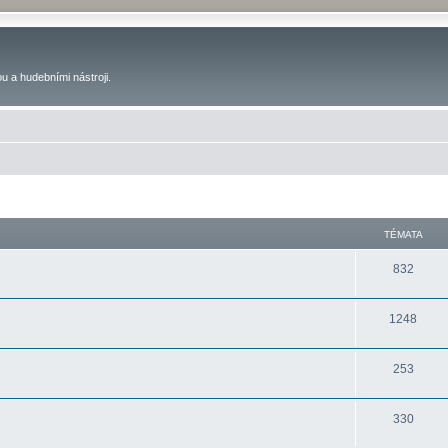
u a hudebními nástroji.
TÉMATA
832
1248
253
330