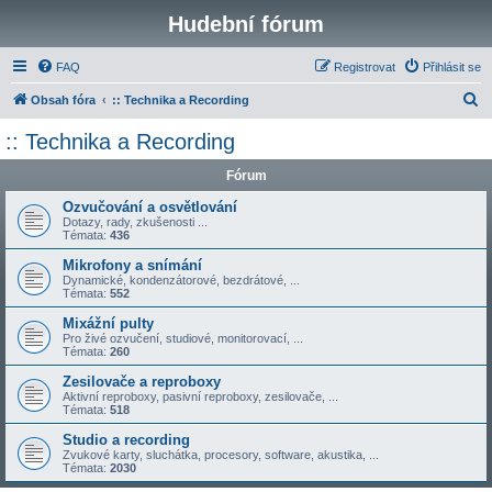
Hudební fórum
FAQ
Registrovat
Přihlásit se
H
Obsah fóra
:: Technika a Recording
l
:: Technika a Recording
e
Fórum
d
a
Ozvučování a osvětlování
Dotazy, rady, zkušenosti ...
t
Témata:
436
Mikrofony a snímání
Dynamické, kondenzátorové, bezdrátové, ...
Témata:
552
Mixážní pulty
Pro živé ozvučení, studiové, monitorovací, ...
Témata:
260
Zesilovače a reproboxy
Aktivní reproboxy, pasivní reproboxy, zesilovače, ...
Témata:
518
Studio a recording
Zvukové karty, sluchátka, procesory, software, akustika, ...
Témata:
2030