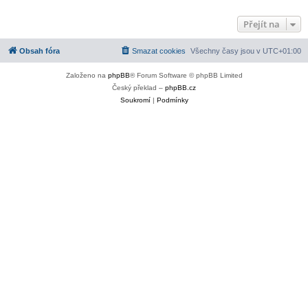
Přejít na
Obsah fóra
Smazat cookies
Všechny časy jsou v
UTC+01:00
Založeno na
phpBB
® Forum Software © phpBB Limited
Český překlad –
phpBB.cz
Soukromí
|
Podmínky