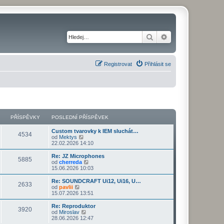
Hledat
Pokročilé hledání
Registrovat
Přihlásit se
PŘÍSPĚVKY
POSLEDNÍ PŘÍSPĚVEK
Custom tvarovky k IEM sluchát…
4534
Z
od
Mektys
o
22.02.2026 14:10
b
r
Re: JZ Microphones
5885
a
Z
od
cherreda
z
o
15.06.2026 10:03
i
b
t
r
Re: SOUNDCRAFT Ui12, Ui16, U…
2633
p
a
Z
od
pavlii
o
z
o
15.07.2026 13:51
s
i
b
l
t
r
Re: Reproduktor
e
3920
p
a
Z
od
Miroslav
d
o
z
o
28.06.2026 12:47
n
s
i
b