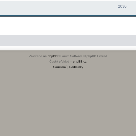
2030
Založeno na
phpBB
® Forum Software © phpBB Limited
Český překlad –
phpBB.cz
Soukromí
|
Podmínky