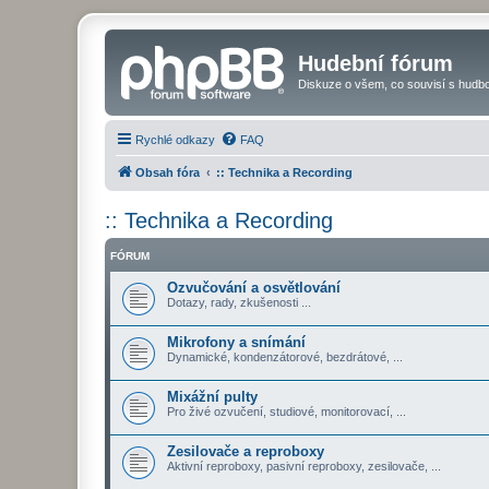
Hudební fórum
Diskuze o všem, co souvisí s hudbo
Rychlé odkazy
FAQ
Obsah fóra
:: Technika a Recording
:: Technika a Recording
FÓRUM
Ozvučování a osvětlování
Dotazy, rady, zkušenosti ...
Mikrofony a snímání
Dynamické, kondenzátorové, bezdrátové, ...
Mixážní pulty
Pro živé ozvučení, studiové, monitorovací, ...
Zesilovače a reproboxy
Aktivní reproboxy, pasivní reproboxy, zesilovače, ...