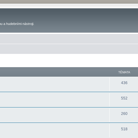
u a hudebními nástroji.
TÉMATA
436
552
260
518