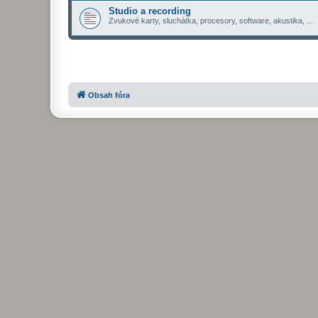
Studio a recording
Zvukové karty, sluchátka, procesory, software, akustika, ...
Obsah fóra