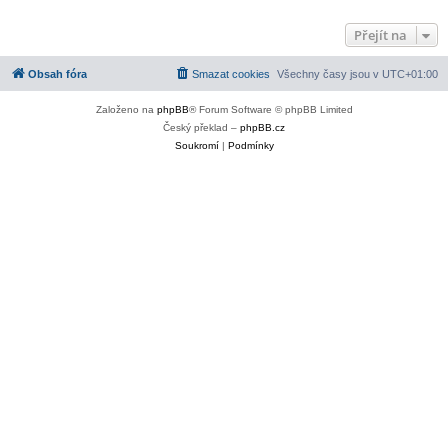
Přejít na
Obsah fóra
Smazat cookies
Všechny časy jsou v
UTC+01:00
Založeno na
phpBB
® Forum Software © phpBB Limited
Český překlad –
phpBB.cz
Soukromí
|
Podmínky