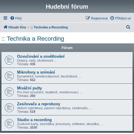
Hudební fórum
FAQ
Registrovat
Přihlásit se
H
Obsah fóra
:: Technika a Recording
l
:: Technika a Recording
e
Fórum
d
a
Ozvučování a osvětlování
Dotazy, rady, zkušenosti ...
t
Témata:
436
Mikrofony a snímání
Dynamické, kondenzátorové, bezdrátové, ...
Témata:
552
Mixážní pulty
Pro živé ozvučení, studiové, monitorovací, ...
Témata:
260
Zesilovače a reproboxy
Aktivní reproboxy, pasivní reproboxy, zesilovače, ...
Témata:
518
Studio a recording
Zvukové karty, sluchátka, procesory, software, akustika, ...
Témata:
2030