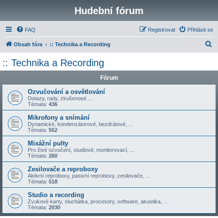
Hudební fórum
FAQ
Registrovat
Přihlásit se
H
Obsah fóra
:: Technika a Recording
l
:: Technika a Recording
e
Fórum
d
a
Ozvučování a osvětlování
Dotazy, rady, zkušenosti ...
t
Témata:
436
Mikrofony a snímání
Dynamické, kondenzátorové, bezdrátové, ...
Témata:
552
Mixážní pulty
Pro živé ozvučení, studiové, monitorovací, ...
Témata:
260
Zesilovače a reproboxy
Aktivní reproboxy, pasivní reproboxy, zesilovače, ...
Témata:
518
Studio a recording
Zvukové karty, sluchátka, procesory, software, akustika, ...
Témata:
2030