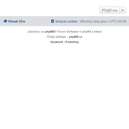
Přejít na
Obsah fóra
Smazat cookies
Všechny časy jsou v
UTC+01:00
Založeno na
phpBB
® Forum Software © phpBB Limited
Český překlad –
phpBB.cz
Soukromí
|
Podmínky