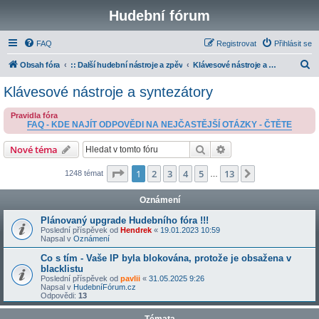
Hudební fórum
FAQ
Registrovat
Přihlásit se
H
Obsah fóra
:: Další hudební nástroje a zpěv
Klávesové nástroje a syntezátory
l
Klávesové nástroje a syntezátory
e
Pravidla fóra
d
FAQ - KDE NAJÍT ODPOVĚDI NA NEJČASTĚJŠÍ OTÁZKY - ČTĚTE
a
Hledat
Pokročilé hledání
Nové téma
t
Stránka
1
z
13
1
2
3
4
5
13
Další
1248 témat
…
Oznámení
Plánovaný upgrade Hudebního fóra !!!
Poslední příspěvek od
Hendrek
«
19.01.2023 10:59
Napsal v
Oznámení
Co s tím - Vaše IP byla blokována, protože je obsažena v
blacklistu
Poslední příspěvek od
pavlii
«
31.05.2025 9:26
Napsal v
HudebníFórum.cz
Odpovědi:
13