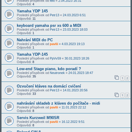
Poslední příspěvek od
feki
«
2.04.2023 16:31
Odpovědi:
4
Yamaha YDP 145
Poslední příspěvek od
Petr13
«
24.03.2023 6:51
Odpovědi:
11
keyboard yamaha psr xs 600 a MIDI
Poslední příspěvek od
Petr13
«
23.03.2023 18:03
Odpovědi:
1
Nahrání MIDI do PC
Poslední příspěvek od
pavlii
«
4.03.2023 19:13
Odpovědi:
1
Yamaha YDP-145
Poslední příspěvek od
PpVv59
«
30.01.2023 18:26
Odpovědi:
8
Low-end Stage piano, kdo poradí ?
Poslední příspěvek od
Neutronek
«
24.01.2023 18:47
Odpovědi:
35
1
2
Ozvučení kláves na domácí cvičení
Poslední příspěvek od
Petr13
«
14.01.2023 20:56
Odpovědi:
33
1
2
nahrávání skladeb z kláves do počítače - midi
Poslední příspěvek od
pavlii
«
11.01.2023 22:12
Odpovědi:
8
Servis Kurzweil M90SR
Poslední příspěvek od
pavlii
«
16.12.2022 9:51
Odpovědi:
8