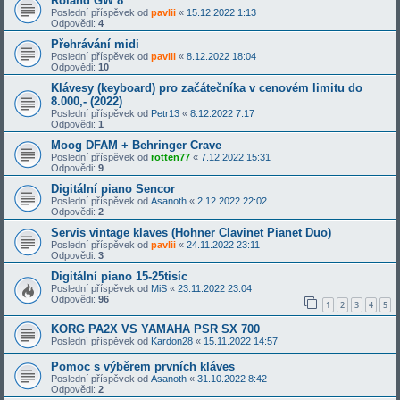
Roland GW 8
Poslední příspěvek od
pavlii
«
15.12.2022 1:13
Odpovědi:
4
Přehrávání midi
Poslední příspěvek od
pavlii
«
8.12.2022 18:04
Odpovědi:
10
Klávesy (keyboard) pro začátečníka v cenovém limitu do
8.000,- (2022)
Poslední příspěvek od
Petr13
«
8.12.2022 7:17
Odpovědi:
1
Moog DFAM + Behringer Crave
Poslední příspěvek od
rotten77
«
7.12.2022 15:31
Odpovědi:
9
Digitální piano Sencor
Poslední příspěvek od
Asanoth
«
2.12.2022 22:02
Odpovědi:
2
Servis vintage klaves (Hohner Clavinet Pianet Duo)
Poslední příspěvek od
pavlii
«
24.11.2022 23:11
Odpovědi:
3
Digitální piano 15-25tisíc
Poslední příspěvek od
MiS
«
23.11.2022 23:04
Odpovědi:
96
1
2
3
4
5
KORG PA2X VS YAMAHA PSR SX 700
Poslední příspěvek od
Kardon28
«
15.11.2022 14:57
Pomoc s výběrem prvních kláves
Poslední příspěvek od
Asanoth
«
31.10.2022 8:42
Odpovědi:
2