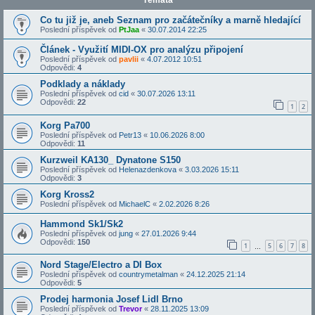
Témata
Co tu již je, aneb Seznam pro začátečníky a marně hledající
Poslední příspěvek od
PtJaa
«
30.07.2014 22:25
Článek - Využití MIDI-OX pro analýzu připojení
Poslední příspěvek od
pavlii
«
4.07.2012 10:51
Odpovědi:
4
Podklady a náklady
Poslední příspěvek od
cid
«
30.07.2026 13:11
Odpovědi:
22
1
2
Korg Pa700
Poslední příspěvek od
Petr13
«
10.06.2026 8:00
Odpovědi:
11
Kurzweil KA130_ Dynatone S150
Poslední příspěvek od
Helenazdenkova
«
3.03.2026 15:11
Odpovědi:
3
Korg Kross2
Poslední příspěvek od
MichaelC
«
2.02.2026 8:26
Hammond Sk1/Sk2
Poslední příspěvek od
jung
«
27.01.2026 9:44
Odpovědi:
150
1
5
6
7
8
…
Nord Stage/Electro a DI Box
Poslední příspěvek od
countrymetalman
«
24.12.2025 21:14
Odpovědi:
5
Prodej harmonia Josef Lidl Brno
Poslední příspěvek od
Trevor
«
28.11.2025 13:09