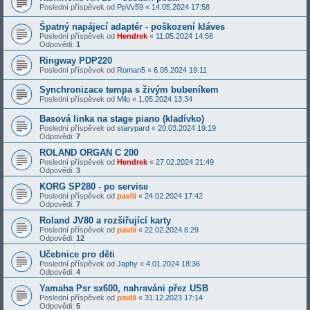
Poslední příspěvek od
PpVv59
«
14.05.2024 17:58
Špatný napájecí adaptér - poškození kláves
Poslední příspěvek od
Hendrek
«
11.05.2024 14:56
Odpovědi:
1
Ringway PDP220
Poslední příspěvek od
Roman5
«
6.05.2024 19:11
Synchronizace tempa s živým bubeníkem
Poslední příspěvek od
Milo
«
1.05.2024 13:34
Basová linka na stage piano (kladívko)
Poslední příspěvek od
starypard
«
20.03.2024 19:19
Odpovědi:
7
ROLAND ORGAN C 200
Poslední příspěvek od
Hendrek
«
27.02.2024 21:49
Odpovědi:
3
KORG SP280 - po servise
Poslední příspěvek od
pavlii
«
24.02.2024 17:42
Odpovědi:
7
Roland JV80 a rozšiřující karty
Poslední příspěvek od
pavlii
«
22.02.2024 8:29
Odpovědi:
12
Učebnice pro děti
Poslední příspěvek od
Japhy
«
4.01.2024 18:36
Odpovědi:
4
Yamaha Psr sx600, nahraváni přez USB
Poslední příspěvek od
pavlii
«
31.12.2023 17:14
Odpovědi:
5