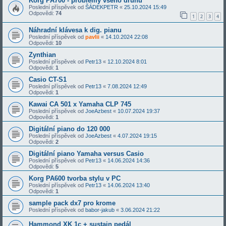
Korg PA700 - problémy všeho druhu
Poslední příspěvek od
ŠÁDEKPETR
«
25.10.2024 15:49
Odpovědi:
74
1
2
3
4
Náhradní klávesa k dig. pianu
Poslední příspěvek od
pavlii
«
14.10.2024 22:08
Odpovědi:
10
Zynthian
Poslední příspěvek od
Petr13
«
12.10.2024 8:01
Odpovědi:
1
Casio CT-S1
Poslední příspěvek od
Petr13
«
7.08.2024 12:49
Odpovědi:
1
Kawai CA 501 x Yamaha CLP 745
Poslední příspěvek od
JoeAzbest
«
10.07.2024 19:37
Odpovědi:
1
Digitální piano do 120 000
Poslední příspěvek od
JoeAzbest
«
4.07.2024 19:15
Odpovědi:
2
Digitální piano Yamaha versus Casio
Poslední příspěvek od
Petr13
«
14.06.2024 14:36
Odpovědi:
5
Korg PA600 tvorba stylu v PC
Poslední příspěvek od
Petr13
«
14.06.2024 13:40
Odpovědi:
1
sample pack dx7 pro krome
Poslední příspěvek od
babor-jakub
«
3.06.2024 21:22
Hammond XK 1c + sustain pedál