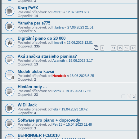
Odpovědi:
3
Korg Pa5X
Poslední příspěvek od
Petr13
«
12.07.2023 6:30
Odpovědi:
14
Yamaha psr s775
Poslední příspěvek od
h.britva
«
27.06.2023 21:51
Odpovědi:
5
Digitální piano do 20 000
Poslední příspěvek od
himself
«
22.06.2023 12:01
Odpovědi:
335
1
14
15
16
17
…
Akú značku staršieho pianina?
Poslední příspěvek od
Asanoth
«
19.06.2023 3:17
Odpovědi:
13
Medeli alebo kawai
Poslední příspěvek od
Hendrek
«
16.06.2023 5:25
Odpovědi:
2
Hledám noty ...
Poslední příspěvek od
Barek
«
19.05.2023 17:56
Odpovědi:
23
1
2
WIDI Jack
Poslední příspěvek od
feki
«
19.04.2023 18:42
Odpovědi:
4
Software pro piano + doprovody
Poslední příspěvek od
Petr13
«
15.04.2023 11:48
Odpovědi:
3
BEHRINGER FCB1010