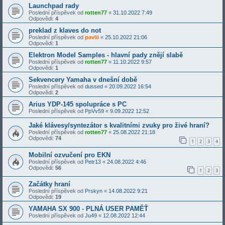
Launchpad rady
Poslední příspěvek od
rotten77
«
31.10.2022 7:49
Odpovědi:
4
preklad z klaves do not
Poslední příspěvek od
pavlii
«
25.10.2022 21:06
Odpovědi:
1
Elektron Model Samples - hlavní pady znějí slabě
Poslední příspěvek od
rotten77
«
11.10.2022 9:57
Odpovědi:
1
Sekvencery Yamaha v dnešní době
Poslední příspěvek od
dussed
«
20.09.2022 16:54
Odpovědi:
2
Arius YDP-145 spolupráce s PC
Poslední příspěvek od
PpVv59
«
9.09.2022 12:52
Jaké klávesy/syntezátor s kvalitními zvuky pro živé hraní?
Poslední příspěvek od
rotten77
«
25.08.2022 21:18
Odpovědi:
74
1
2
3
4
Mobilní ozvučení pro EKN
Poslední příspěvek od
Petr13
«
24.08.2022 4:46
Odpovědi:
56
1
2
3
Začátky hraní
Poslední příspěvek od
Prskyn
«
14.08.2022 9:21
Odpovědi:
19
YAMAHA SX 900 - PLNÁ USER PAMĚŤ
Poslední příspěvek od
Ju49
«
12.08.2022 12:44