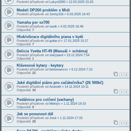
Poslední příspěvek od
Lukyn2000
«
12.03.2025 15:20
Medeli DP260 problém s Midi
Poslední příspěvek od
Jenny316
«
5.03.2025 16:43
Yamaha psr sx700
Poslední příspěvek od
saxik
«
4.02.2025 16:46
Odpovědi:
7
Hluk/vibrace digitálního piana v bytě
Poslední příspěvek od
guitar.zl
«
17.01.2025 10:17
Odpovědi:
7
Delicia Yvetta HT-49 (Manuál + schéma)
Poslední příspěvek od
starypard
«
23.12.2024 7:54
Odpovědi:
1
Klávesové kytary - keytary
Poslední příspěvek od
fantomasxxx
«
9.12.2024 7:10
Odpovědi:
22
1
2
Jaké digitální piáno pro začátečníka? (26 500kč)
Poslední příspěvek od
Asanoth
«
14.11.2024 10:11
Odpovědi:
34
1
2
Pedálnice pro cvičení (varhany)
Poslední příspěvek od
Mektys
«
1.11.2024 19:15
Odpovědi:
9
Jak se posunout dál
Poslední příspěvek od
José
«
1.11.2024 17:33
Odpovědi:
29
1
2