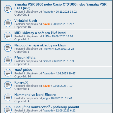
Yamaha PSR S650 nebo Casio CTX5000 nebo Yamaha PSR
E473 (463)
Poslední příspěvek od
Asanoth
«
26.11.2023 13:02
Odpovědi:
1
Virtuální klavír
Poslední příspěvek od
pavlii
«
28.09.2023 19:17
Odpovědi:
16
MIDI klávesy a soft pro živé hraní
Poslední příspěvek od
P115
«
19.09.2023 14:26
Odpovědi:
4
Nejpopulárnější skladby na klavír
Poslední příspěvek od
Prskyn
«
8.09.2023 15:26
Odpovědi:
5
Přesun křídla
Poslední příspěvek od
himself
«
6.09.2023 15:39
Odpovědi:
2
staré piáno
Poslední příspěvek od
Asanoth
«
4.09.2023 10:47
Odpovědi:
14
Korg-x50
Poslední příspěvek od
pavlii
«
23.08.2023 7:10
Odpovědi:
1
Hammond vs Nord Electro
Poslední příspěvek od
jung
«
16.08.2023 12:20
Odpovědi:
4
Chci jít na konzervatoř - potřebuji poradit
Poslední příspěvek od
Asanoth
«
12.08.2023 6:22