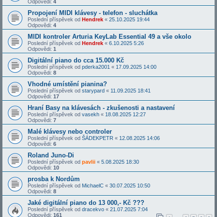
Odpovědi:
4
Propojení MIDI klávesy - telefon - sluchátka
Poslední příspěvek od
Hendrek
«
25.10.2025 19:44
Odpovědi:
4
MIDI kontroler Arturia KeyLab Essential 49 a vše okolo
Poslední příspěvek od
Hendrek
«
6.10.2025 5:26
Odpovědi:
1
Digitální piano do cca 15.000 Kč
Poslední příspěvek od
pderka2001
«
17.09.2025 14:00
Odpovědi:
8
Vhodné umístění pianina?
Poslední příspěvek od
starypard
«
11.09.2025 18:41
Odpovědi:
17
Hraní Basy na klávesách - zkušenosti a nastavení
Poslední příspěvek od
vasekh
«
18.08.2025 12:27
Odpovědi:
7
Malé klávesy nebo controler
Poslední příspěvek od
ŠÁDEKPETR
«
12.08.2025 14:06
Odpovědi:
6
Roland Juno-Di
Poslední příspěvek od
pavlii
«
5.08.2025 18:30
Odpovědi:
10
prosba k Nordům
Poslední příspěvek od
MichaelC
«
30.07.2025 10:50
Odpovědi:
8
Jaké digitální piano do 13 000,- Kč ???
Poslední příspěvek od
dracekvo
«
21.07.2025 7:04
Odpovědi:
161