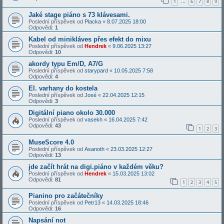
1
6
7
8
9
…
Jaké stage piáno s 73 klávesami.
Poslední příspěvek od
Placka
«
8.07.2025 18:00
Odpovědi:
1
Kabel od minikláves přes efekt do mixu
Poslední příspěvek od
Hendrek
«
9.06.2025 13:27
Odpovědi:
10
akordy typu Em/D, A7/G
Poslední příspěvek od
starypard
«
10.05.2025 7:58
Odpovědi:
4
El. varhany do kostela
Poslední příspěvek od
José
«
22.04.2025 12:15
Odpovědi:
3
Digitální piano okolo 30.000
Poslední příspěvek od
vasekh
«
16.04.2025 7:42
Odpovědi:
43
1
2
3
MuseScore 4.0
Poslední příspěvek od
Asanoth
«
23.03.2025 12:27
Odpovědi:
13
jde začít hrát na digi.piáno v každém věku?
Poslední příspěvek od
Hendrek
«
15.03.2025 13:02
Odpovědi:
81
1
2
3
4
5
Pianino pro začátečníky
Poslední příspěvek od
Petr13
«
14.03.2025 18:46
Odpovědi:
16
Napsání not