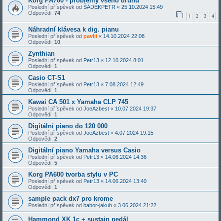
Korg PA700 - problémy všeho druhu
Poslední příspěvek od
ŠÁDEKPETR
«
25.10.2024 15:49
Odpovědi:
74
1
2
3
4
Náhradní klávesa k dig. pianu
Poslední příspěvek od
pavlii
«
14.10.2024 22:08
Odpovědi:
10
Zynthian
Poslední příspěvek od
Petr13
«
12.10.2024 8:01
Odpovědi:
1
Casio CT-S1
Poslední příspěvek od
Petr13
«
7.08.2024 12:49
Odpovědi:
1
Kawai CA 501 x Yamaha CLP 745
Poslední příspěvek od
JoeAzbest
«
10.07.2024 19:37
Odpovědi:
1
Digitální piano do 120 000
Poslední příspěvek od
JoeAzbest
«
4.07.2024 19:15
Odpovědi:
2
Digitální piano Yamaha versus Casio
Poslední příspěvek od
Petr13
«
14.06.2024 14:36
Odpovědi:
5
Korg PA600 tvorba stylu v PC
Poslední příspěvek od
Petr13
«
14.06.2024 13:40
Odpovědi:
1
sample pack dx7 pro krome
Poslední příspěvek od
babor-jakub
«
3.06.2024 21:22
Hammond XK 1c + sustain pedál