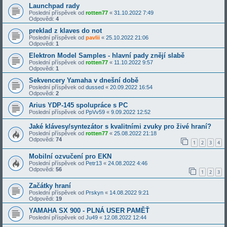
Launchpad rady
Poslední příspěvek od
rotten77
«
31.10.2022 7:49
Odpovědi:
4
preklad z klaves do not
Poslední příspěvek od
pavlii
«
25.10.2022 21:06
Odpovědi:
1
Elektron Model Samples - hlavní pady znějí slabě
Poslední příspěvek od
rotten77
«
11.10.2022 9:57
Odpovědi:
1
Sekvencery Yamaha v dnešní době
Poslední příspěvek od
dussed
«
20.09.2022 16:54
Odpovědi:
2
Arius YDP-145 spolupráce s PC
Poslední příspěvek od
PpVv59
«
9.09.2022 12:52
Jaké klávesy/syntezátor s kvalitními zvuky pro živé hraní?
Poslední příspěvek od
rotten77
«
25.08.2022 21:18
Odpovědi:
74
1
2
3
4
Mobilní ozvučení pro EKN
Poslední příspěvek od
Petr13
«
24.08.2022 4:46
Odpovědi:
56
1
2
3
Začátky hraní
Poslední příspěvek od
Prskyn
«
14.08.2022 9:21
Odpovědi:
19
YAMAHA SX 900 - PLNÁ USER PAMĚŤ
Poslední příspěvek od
Ju49
«
12.08.2022 12:44