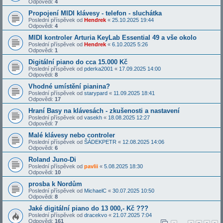
Odpovědi:
4
Propojení MIDI klávesy - telefon - sluchátka
Poslední příspěvek od
Hendrek
«
25.10.2025 19:44
Odpovědi:
4
MIDI kontroler Arturia KeyLab Essential 49 a vše okolo
Poslední příspěvek od
Hendrek
«
6.10.2025 5:26
Odpovědi:
1
Digitální piano do cca 15.000 Kč
Poslední příspěvek od
pderka2001
«
17.09.2025 14:00
Odpovědi:
8
Vhodné umístění pianina?
Poslední příspěvek od
starypard
«
11.09.2025 18:41
Odpovědi:
17
Hraní Basy na klávesách - zkušenosti a nastavení
Poslední příspěvek od
vasekh
«
18.08.2025 12:27
Odpovědi:
7
Malé klávesy nebo controler
Poslední příspěvek od
ŠÁDEKPETR
«
12.08.2025 14:06
Odpovědi:
6
Roland Juno-Di
Poslední příspěvek od
pavlii
«
5.08.2025 18:30
Odpovědi:
10
prosba k Nordům
Poslední příspěvek od
MichaelC
«
30.07.2025 10:50
Odpovědi:
8
Jaké digitální piano do 13 000,- Kč ???
Poslední příspěvek od
dracekvo
«
21.07.2025 7:04
Odpovědi:
161