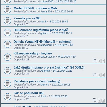
Poslední příspěvek od
Lukyn2000
«
12.03.2025 15:20
Medeli DP260 problém s Midi
Poslední příspěvek od
Jenny316
«
5.03.2025 16:43
Yamaha psr sx700
Poslední příspěvek od
saxik
«
4.02.2025 16:46
Odpovědi:
7
Hluk/vibrace digitálního piana v bytě
Poslední příspěvek od
guitar.zl
«
17.01.2025 10:17
Odpovědi:
7
Delicia Yvetta HT-49 (Manuál + schéma)
Poslední příspěvek od
starypard
«
23.12.2024 7:54
Odpovědi:
1
Klávesové kytary - keytary
Poslední příspěvek od
fantomasxxx
«
9.12.2024 7:10
Odpovědi:
22
1
2
Jaké digitální piáno pro začátečníka? (26 500kč)
Poslední příspěvek od
Asanoth
«
14.11.2024 10:11
Odpovědi:
34
1
2
Pedálnice pro cvičení (varhany)
Poslední příspěvek od
Mektys
«
1.11.2024 19:15
Odpovědi:
9
Jak se posunout dál
Poslední příspěvek od
José
«
1.11.2024 17:33
Odpovědi:
29
1
2