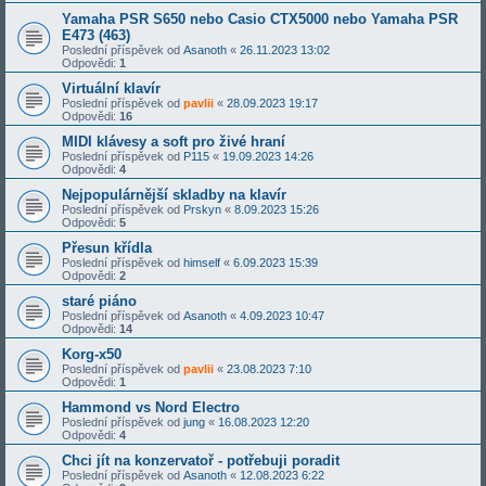
Yamaha PSR S650 nebo Casio CTX5000 nebo Yamaha PSR
E473 (463)
Poslední příspěvek od
Asanoth
«
26.11.2023 13:02
Odpovědi:
1
Virtuální klavír
Poslední příspěvek od
pavlii
«
28.09.2023 19:17
Odpovědi:
16
MIDI klávesy a soft pro živé hraní
Poslední příspěvek od
P115
«
19.09.2023 14:26
Odpovědi:
4
Nejpopulárnější skladby na klavír
Poslední příspěvek od
Prskyn
«
8.09.2023 15:26
Odpovědi:
5
Přesun křídla
Poslední příspěvek od
himself
«
6.09.2023 15:39
Odpovědi:
2
staré piáno
Poslední příspěvek od
Asanoth
«
4.09.2023 10:47
Odpovědi:
14
Korg-x50
Poslední příspěvek od
pavlii
«
23.08.2023 7:10
Odpovědi:
1
Hammond vs Nord Electro
Poslední příspěvek od
jung
«
16.08.2023 12:20
Odpovědi:
4
Chci jít na konzervatoř - potřebuji poradit
Poslední příspěvek od
Asanoth
«
12.08.2023 6:22