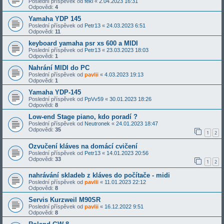
Poslední příspěvek od
feki
«
2.04.2023 16:31
Odpovědi:
4
Yamaha YDP 145
Poslední příspěvek od
Petr13
«
24.03.2023 6:51
Odpovědi:
11
keyboard yamaha psr xs 600 a MIDI
Poslední příspěvek od
Petr13
«
23.03.2023 18:03
Odpovědi:
1
Nahrání MIDI do PC
Poslední příspěvek od
pavlii
«
4.03.2023 19:13
Odpovědi:
1
Yamaha YDP-145
Poslední příspěvek od
PpVv59
«
30.01.2023 18:26
Odpovědi:
8
Low-end Stage piano, kdo poradí ?
Poslední příspěvek od
Neutronek
«
24.01.2023 18:47
Odpovědi:
35
1
2
Ozvučení kláves na domácí cvičení
Poslední příspěvek od
Petr13
«
14.01.2023 20:56
Odpovědi:
33
1
2
nahrávání skladeb z kláves do počítače - midi
Poslední příspěvek od
pavlii
«
11.01.2023 22:12
Odpovědi:
8
Servis Kurzweil M90SR
Poslední příspěvek od
pavlii
«
16.12.2022 9:51
Odpovědi:
8