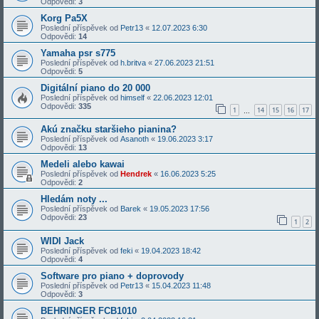
Odpovědi:
3
Korg Pa5X
Poslední příspěvek od
Petr13
«
12.07.2023 6:30
Odpovědi:
14
Yamaha psr s775
Poslední příspěvek od
h.britva
«
27.06.2023 21:51
Odpovědi:
5
Digitální piano do 20 000
Poslední příspěvek od
himself
«
22.06.2023 12:01
Odpovědi:
335
1
14
15
16
17
…
Akú značku staršieho pianina?
Poslední příspěvek od
Asanoth
«
19.06.2023 3:17
Odpovědi:
13
Medeli alebo kawai
Poslední příspěvek od
Hendrek
«
16.06.2023 5:25
Odpovědi:
2
Hledám noty ...
Poslední příspěvek od
Barek
«
19.05.2023 17:56
Odpovědi:
23
1
2
WIDI Jack
Poslední příspěvek od
feki
«
19.04.2023 18:42
Odpovědi:
4
Software pro piano + doprovody
Poslední příspěvek od
Petr13
«
15.04.2023 11:48
Odpovědi:
3
BEHRINGER FCB1010