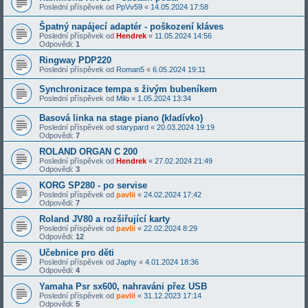
Poslední příspěvek od
PpVv59
«
14.05.2024 17:58
Špatný napájecí adaptér - poškození kláves
Poslední příspěvek od
Hendrek
«
11.05.2024 14:56
Odpovědi:
1
Ringway PDP220
Poslední příspěvek od
Roman5
«
6.05.2024 19:11
Synchronizace tempa s živým bubeníkem
Poslední příspěvek od
Milo
«
1.05.2024 13:34
Basová linka na stage piano (kladívko)
Poslední příspěvek od
starypard
«
20.03.2024 19:19
Odpovědi:
7
ROLAND ORGAN C 200
Poslední příspěvek od
Hendrek
«
27.02.2024 21:49
Odpovědi:
3
KORG SP280 - po servise
Poslední příspěvek od
pavlii
«
24.02.2024 17:42
Odpovědi:
7
Roland JV80 a rozšiřující karty
Poslední příspěvek od
pavlii
«
22.02.2024 8:29
Odpovědi:
12
Učebnice pro děti
Poslední příspěvek od
Japhy
«
4.01.2024 18:36
Odpovědi:
4
Yamaha Psr sx600, nahraváni přez USB
Poslední příspěvek od
pavlii
«
31.12.2023 17:14
Odpovědi:
5