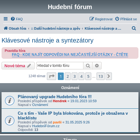
Hudební fórum
FAQ
Registrovat
Přihlásit se
H
Obsah fóra
:: Další hudební nástroje a zpěv
Klávesové nástroje a syntezátory
l
Klávesové nástroje a syntezátory
e
Pravidla fóra
d
FAQ - KDE NAJÍT ODPOVĚDI NA NEJČASTĚJŠÍ OTÁZKY - ČTĚTE
a
Hledat
Pokročilé hledání
Nové téma
t
Stránka
1
z
13
1
2
3
4
5
13
Další
1248 témat
…
Oznámení
Plánovaný upgrade Hudebního fóra !!!
Poslední příspěvek od
Hendrek
«
19.01.2023 10:59
Napsal v
Oznámení
Co s tím - Vaše IP byla blokována, protože je obsažena v
blacklistu
Poslední příspěvek od
pavlii
«
31.05.2025 9:26
Napsal v
HudebníFórum.cz
Odpovědi:
13