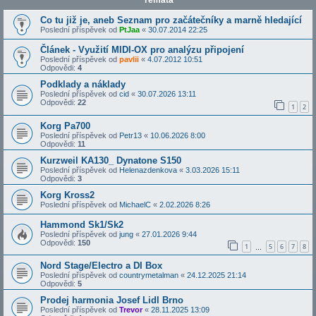
Témata
Co tu již je, aneb Seznam pro začátečníky a marně hledající
Poslední příspěvek od
PtJaa
«
30.07.2014 22:25
Článek - Využití MIDI-OX pro analýzu připojení
Poslední příspěvek od
pavlii
«
4.07.2012 10:51
Odpovědi:
4
Podklady a náklady
Poslední příspěvek od
cid
«
30.07.2026 13:11
Odpovědi:
22
1
2
Korg Pa700
Poslední příspěvek od
Petr13
«
10.06.2026 8:00
Odpovědi:
11
Kurzweil KA130_ Dynatone S150
Poslední příspěvek od
Helenazdenkova
«
3.03.2026 15:11
Odpovědi:
3
Korg Kross2
Poslední příspěvek od
MichaelC
«
2.02.2026 8:26
Hammond Sk1/Sk2
Poslední příspěvek od
jung
«
27.01.2026 9:44
Odpovědi:
150
1
5
6
7
8
…
Nord Stage/Electro a DI Box
Poslední příspěvek od
countrymetalman
«
24.12.2025 21:14
Odpovědi:
5
Prodej harmonia Josef Lidl Brno
Poslední příspěvek od
Trevor
«
28.11.2025 13:09