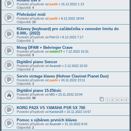
Roland GW 8
Poslední příspěvek od
pavlii
«
15.12.2022 1:13
Odpovědi:
4
Přehrávání midi
Poslední příspěvek od
pavlii
«
8.12.2022 18:04
Odpovědi:
10
Klávesy (keyboard) pro začátečníka v cenovém limitu do
8.000,- (2022)
Poslední příspěvek od
Petr13
«
8.12.2022 7:17
Odpovědi:
1
Moog DFAM + Behringer Crave
Poslední příspěvek od
rotten77
«
7.12.2022 15:31
Odpovědi:
9
Digitální piano Sencor
Poslední příspěvek od
Asanoth
«
2.12.2022 22:02
Odpovědi:
2
Servis vintage klaves (Hohner Clavinet Pianet Duo)
Poslední příspěvek od
pavlii
«
24.11.2022 23:11
Odpovědi:
3
Digitální piano 15-25tisíc
Poslední příspěvek od
MiS
«
23.11.2022 23:04
Odpovědi:
96
1
2
3
4
5
KORG PA2X VS YAMAHA PSR SX 700
Poslední příspěvek od
Kardon28
«
15.11.2022 14:57
Pomoc s výběrem prvních kláves
Poslední příspěvek od
Asanoth
«
31.10.2022 8:42
Odpovědi:
2