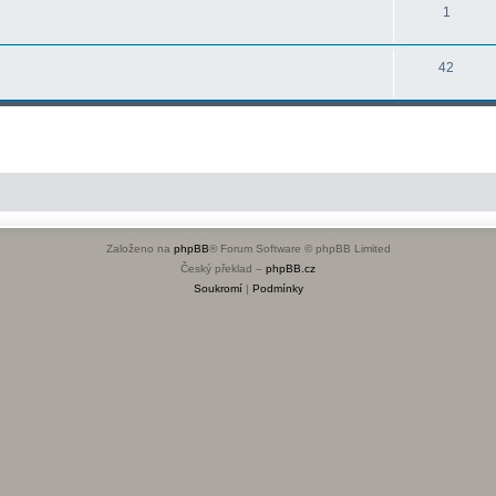
1
42
Založeno na
phpBB
® Forum Software © phpBB Limited
Český překlad –
phpBB.cz
Soukromí
|
Podmínky