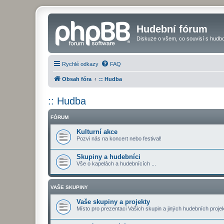
Hudební fórum
Diskuze o všem, co souvisí s hudbo
Rychlé odkazy
FAQ
Obsah fóra
:: Hudba
:: Hudba
FÓRUM
Kulturní akce
Pozvi nás na koncert nebo festival!
Skupiny a hudebníci
Vše o kapelách a hudebnících ...
VAŠE SKUPINY
Vaše skupiny a projekty
Místo pro prezentaci Vašich skupin a jiných hudebních projekt