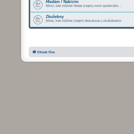
Hledám / Nabízím
Místo, kde můžete hledat (nejen) nové spoluhráče ...
Zkušebny
Místo, kde můžete (nejen) diskutovat o zkušebnách
Obsah fóra