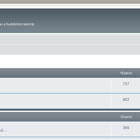
u a hudebními nástroji.
TÉMATA
757
802
TÉMATA
366
ů ...