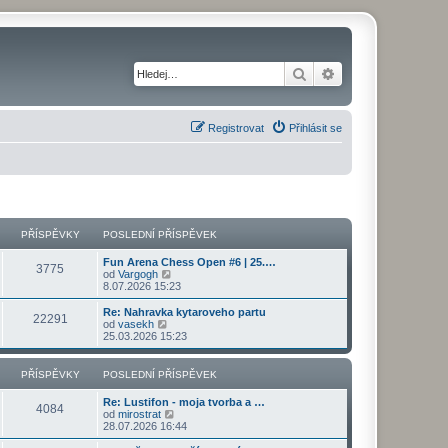
Hledat
Pokročilé hledání
Registrovat
Přihlásit se
PŘÍSPĚVKY
POSLEDNÍ PŘÍSPĚVEK
Fun Arena Chess Open #6 | 25.…
3775
Z
od
Vargogh
o
8.07.2026 15:23
b
r
Re: Nahravka kytaroveho partu
22291
a
Z
od
vasekh
z
o
25.03.2026 15:23
i
b
t
r
p
a
PŘÍSPĚVKY
POSLEDNÍ PŘÍSPĚVEK
o
z
s
i
Re: Lustifon - moja tvorba a …
l
t
4084
Z
od
mirostrat
e
p
o
28.07.2026 16:44
d
o
b
n
s