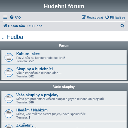
Hudební fórum
FAQ
Registrovat
Přihlásit se
H
Obsah fóra
:: Hudba
l
:: Hudba
e
Fórum
d
a
Kulturní akce
Pozvi nás na koncert nebo festival!
t
Témata:
757
Skupiny a hudebníci
Vše o kapelách a hudebnících ...
Témata:
802
Vaše skupiny
Vaše skupiny a projekty
Místo pro prezentaci Vašich skupin a jiných hudebních projektů ...
Témata:
366
Hledám / Nabízím
Místo, kde můžete hledat (nejen) nové spoluhráče ...
Témata:
1
Zkušebny