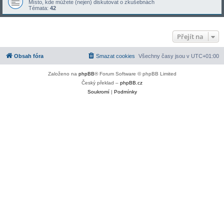
Místo, kde můžete (nejen) diskutovat o zkušebnách
Témata:
42
Přejít na
Obsah fóra
Smazat cookies
Všechny časy jsou v
UTC+01:00
Založeno na
phpBB
® Forum Software © phpBB Limited
Český překlad –
phpBB.cz
Soukromí
|
Podmínky