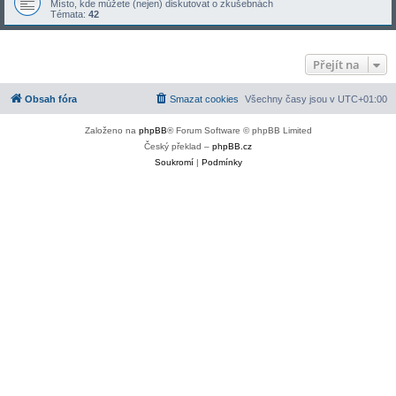
Místo, kde můžete (nejen) diskutovat o zkušebnách
Témata:
42
Přejít na
Obsah fóra
Smazat cookies
Všechny časy jsou v
UTC+01:00
Založeno na
phpBB
® Forum Software © phpBB Limited
Český překlad –
phpBB.cz
Soukromí
|
Podmínky