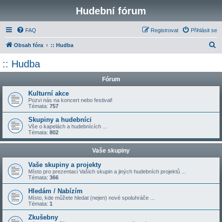
Hudební fórum
FAQ
Registrovat
Přihlásit se
H
Obsah fóra
:: Hudba
l
:: Hudba
e
Fórum
d
a
Kulturní akce
Pozvi nás na koncert nebo festival!
t
Témata:
757
Skupiny a hudebníci
Vše o kapelách a hudebnících ...
Témata:
802
Vaše skupiny
Vaše skupiny a projekty
Místo pro prezentaci Vašich skupin a jiných hudebních projektů ...
Témata:
366
Hledám / Nabízím
Místo, kde můžete hledat (nejen) nové spoluhráče ...
Témata:
1
Zkušebny