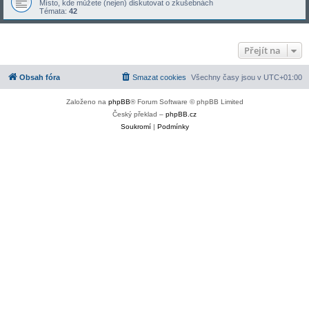
Místo, kde můžete (nejen) diskutovat o zkušebnách
Témata:
42
Přejít na
Obsah fóra
Smazat cookies
Všechny časy jsou v
UTC+01:00
Založeno na
phpBB
® Forum Software © phpBB Limited
Český překlad –
phpBB.cz
Soukromí
|
Podmínky