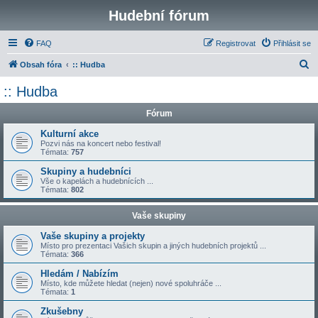
Hudební fórum
FAQ
Registrovat
Přihlásit se
H
Obsah fóra
:: Hudba
l
:: Hudba
e
Fórum
d
a
Kulturní akce
Pozvi nás na koncert nebo festival!
t
Témata:
757
Skupiny a hudebníci
Vše o kapelách a hudebnících ...
Témata:
802
Vaše skupiny
Vaše skupiny a projekty
Místo pro prezentaci Vašich skupin a jiných hudebních projektů ...
Témata:
366
Hledám / Nabízím
Místo, kde můžete hledat (nejen) nové spoluhráče ...
Témata:
1
Zkušebny