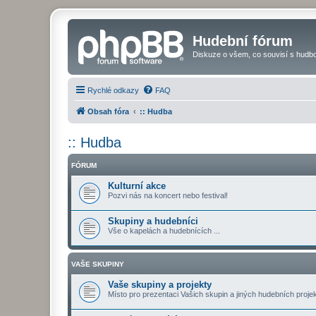
Hudební fórum
Diskuze o všem, co souvisí s hudbo
Rychlé odkazy
FAQ
Obsah fóra
:: Hudba
:: Hudba
FÓRUM
Kulturní akce
Pozvi nás na koncert nebo festival!
Skupiny a hudebníci
Vše o kapelách a hudebnících ...
VAŠE SKUPINY
Vaše skupiny a projekty
Místo pro prezentaci Vašich skupin a jiných hudebních projekt