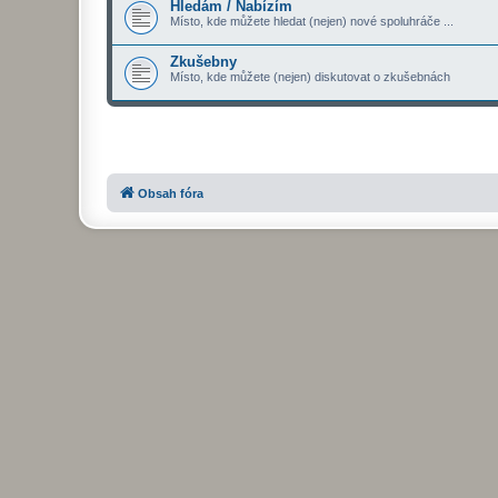
Hledám / Nabízím
Místo, kde můžete hledat (nejen) nové spoluhráče ...
Zkušebny
Místo, kde můžete (nejen) diskutovat o zkušebnách
Obsah fóra