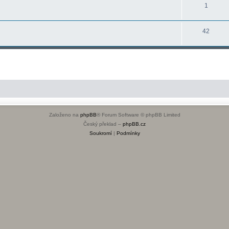
1
42
Založeno na
phpBB
® Forum Software © phpBB Limited
Český překlad –
phpBB.cz
Soukromí
|
Podmínky