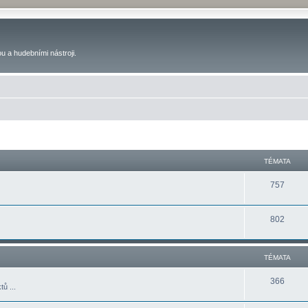
u a hudebními nástroji.
TÉMATA
757
802
TÉMATA
366
ů ...