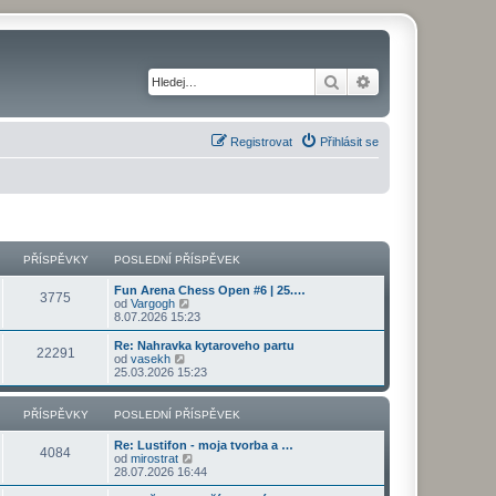
Hledat
Pokročilé hledání
Registrovat
Přihlásit se
PŘÍSPĚVKY
POSLEDNÍ PŘÍSPĚVEK
Fun Arena Chess Open #6 | 25.…
3775
Z
od
Vargogh
o
8.07.2026 15:23
b
r
Re: Nahravka kytaroveho partu
22291
a
Z
od
vasekh
z
o
25.03.2026 15:23
i
b
t
r
p
a
PŘÍSPĚVKY
POSLEDNÍ PŘÍSPĚVEK
o
z
s
i
Re: Lustifon - moja tvorba a …
l
t
4084
Z
od
mirostrat
e
p
o
28.07.2026 16:44
d
o
b
n
s