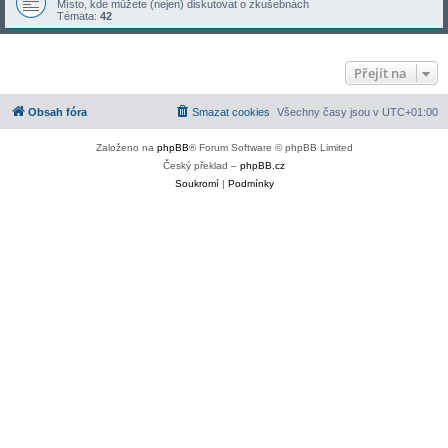
Místo, kde můžete (nejen) diskutovat o zkušebnách
Témata:
42
Přejít na
Obsah fóra
Smazat cookies
Všechny časy jsou v
UTC+01:00
Založeno na
phpBB
® Forum Software © phpBB Limited
Český překlad –
phpBB.cz
Soukromí
|
Podmínky