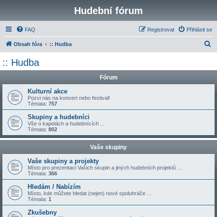
Hudební fórum
FAQ
Registrovat
Přihlásit se
H
Obsah fóra
:: Hudba
l
:: Hudba
e
Fórum
d
a
Kulturní akce
Pozvi nás na koncert nebo festival!
t
Témata:
757
Skupiny a hudebníci
Vše o kapelách a hudebnících ...
Témata:
802
Vaše skupiny
Vaše skupiny a projekty
Místo pro prezentaci Vašich skupin a jiných hudebních projektů ...
Témata:
366
Hledám / Nabízím
Místo, kde můžete hledat (nejen) nové spoluhráče ...
Témata:
1
Zkušebny