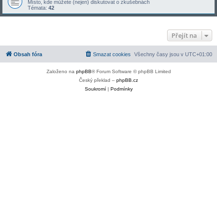
Místo, kde můžete (nejen) diskutovat o zkušebnách
Témata:
42
Přejít na
Obsah fóra
Smazat cookies
Všechny časy jsou v
UTC+01:00
Založeno na
phpBB
® Forum Software © phpBB Limited
Český překlad –
phpBB.cz
Soukromí
|
Podmínky