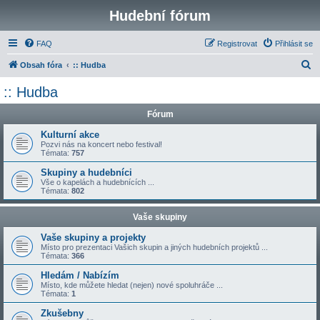
Hudební fórum
FAQ
Registrovat
Přihlásit se
H
Obsah fóra
:: Hudba
l
:: Hudba
e
Fórum
d
a
Kulturní akce
Pozvi nás na koncert nebo festival!
t
Témata:
757
Skupiny a hudebníci
Vše o kapelách a hudebnících ...
Témata:
802
Vaše skupiny
Vaše skupiny a projekty
Místo pro prezentaci Vašich skupin a jiných hudebních projektů ...
Témata:
366
Hledám / Nabízím
Místo, kde můžete hledat (nejen) nové spoluhráče ...
Témata:
1
Zkušebny