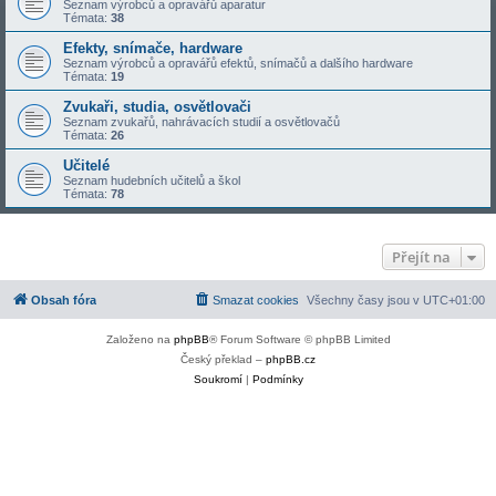
Seznam výrobců a opravářů aparatur
Témata:
38
Efekty, snímače, hardware
Seznam výrobců a opravářů efektů, snímačů a dalšího hardware
Témata:
19
Zvukaři, studia, osvětlovači
Seznam zvukařů, nahrávacích studií a osvětlovačů
Témata:
26
Učitelé
Seznam hudebních učitelů a škol
Témata:
78
Přejít na
Obsah fóra
Smazat cookies
Všechny časy jsou v
UTC+01:00
Založeno na
phpBB
® Forum Software © phpBB Limited
Český překlad –
phpBB.cz
Soukromí
|
Podmínky