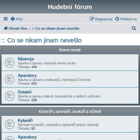
Hudební fórum
FAQ
Registrovat
Přihlásit se
H
Obsah fóra
:: Co se nikam jinam nevešlo
l
:: Co se nikam jinam nevešlo
e
Home-made
d
a
Nástroje
Stavba a úpravy nástrojů všeho druhu
t
Témata:
440
Aparatury
Stavba a úpravy zesilovačů, reproboxů či komb
Témata:
262
Ostatní
Stavba a úpravy efektů, footswitchů a dalších zařízení
Témata:
288
Kytaráři, opraváři, zvukaři a učitelé
Kytaráři
Seznam kytarářů, stavitelů a opravářů jiných nástrojů
Témata:
65
Aparatury