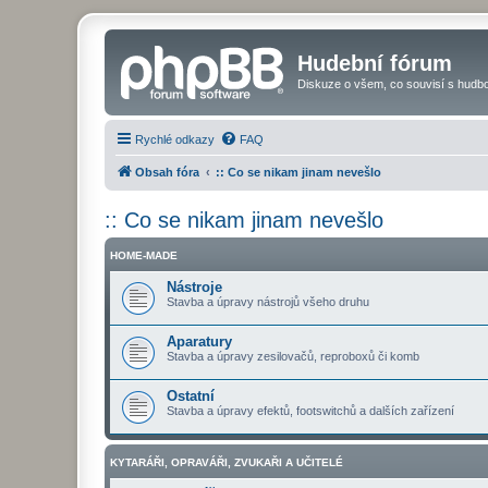
Hudební fórum
Diskuze o všem, co souvisí s hudbo
Rychlé odkazy
FAQ
Obsah fóra
:: Co se nikam jinam nevešlo
:: Co se nikam jinam nevešlo
HOME-MADE
Nástroje
Stavba a úpravy nástrojů všeho druhu
Aparatury
Stavba a úpravy zesilovačů, reproboxů či komb
Ostatní
Stavba a úpravy efektů, footswitchů a dalších zařízení
KYTARÁŘI, OPRAVÁŘI, ZVUKAŘI A UČITELÉ