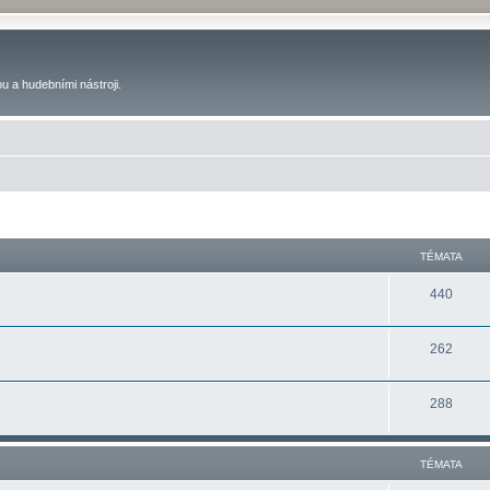
u a hudebními nástroji.
TÉMATA
440
262
288
TÉMATA