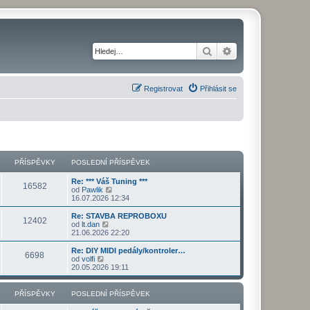
Hledat
Pokročilé hledání
Registrovat
Přihlásit se
PŘÍSPĚVKY
POSLEDNÍ PŘÍSPĚVEK
Re: *** Váš Tuning ***
16582
Z
od
Pawlik
o
16.07.2026 12:34
b
r
Re: STAVBA REPROBOXU
12402
a
Z
od
lt.dan
z
o
21.06.2026 22:20
i
b
t
r
Re: DIY MIDI pedály/kontroler…
6698
p
a
Z
od
volfi
o
z
o
20.05.2026 19:11
s
i
b
l
t
r
e
p
a
PŘÍSPĚVKY
POSLEDNÍ PŘÍSPĚVEK
d
o
z
n
s
i