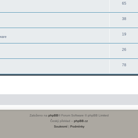
65
38
19
ware
26
78
Založeno na
phpBB
® Forum Software © phpBB Limited
Český překlad –
phpBB.cz
Soukromí
|
Podmínky